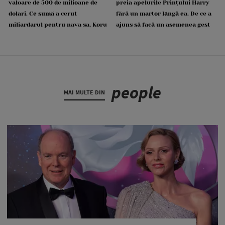
valoare de 500 de milioane de
preia apelurile Prințului Harry
dolari. Ce sumă a cerut
fără un martor lângă ea. De ce a
miliardarul pentru nava sa, Koru
ajuns să facă un asemenea gest
people
MAI MULTE DIN