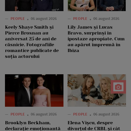
—
PEOPLE
06 august 2026
—
PEOPLE
06 august 2026
Keely Shaye Smith și
Lily James și Lucas
Pierce Brosnan au
Bravo, surprinși în
aniversat 25 de ani de
ipostaze apropiate. Cum
căsnicie. Fotografiile
au apărut împreună în
romantice publicate de
Ibiza
soția actorului
—
PEOPLE
06 august 2026
—
PEOPLE
06 august 2026
Brooklyn Beckham,
Elena Vîșcu, despre
declarație emoționantă
divorțul de CRBL și cât