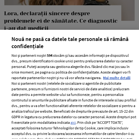
Lora, declarații sincere despre
problemele ei de sănătate. Ce diagnostic
i-au dat medicii
Nouă ne pasă ca datele tale personale să rămână
—
PEOPLE
06 august 2026
confidențiale
Lora a dezvăluit că se confruntă cu mai multe probleme
Noi și partenerii noștri
594
stocăm și/sau accesăm informații pe dispozitivul
de sănătate.
dvs., precum identificatorii cookie unici pentru prelucrarea datelor cu caracter
personal. Puteți accepta sau gestiona alegerile dvs. făcând clic mai jos sau în
+ MAI MULTE
orice moment, pe pagina cu politica de confidențialitate. Aceste alegeri vor fi
raportate partenerilor noștri și nu vă vor afecta navigarea.
Mai multe detalii
Noi si partenerii nostri (retelele de socializare si agentiile de publicitate
partenere, precum si furnizorii nostri de servicii de date analitice) prelucram
date pentru a permite website-ului sa functioneze, pentru a personaliza
continutul si anunturile publicitare afisate in functie de interesele si/sau profilul
dvs., pentru a va oferi functionalitati aferente retelelor de socializare si pentru a
analiza traficul pe website. Beneficiati de drepturile prevazute de art. 15-22 din
GDPR in legatura cu prelucrarea datelor cu caracter personal. Aceste drepturi pot
fi exercitate prin modalitatea indicata
aici
. Prin click pe “ACCEPT TOATE”,
acceptati folosirea tuturor Tehnologiilor de tip Cookie, care implica inclusiv
acceptul dvs. cu privire la stocarea/accesarea informatiilor de catre Vendor-ii cu