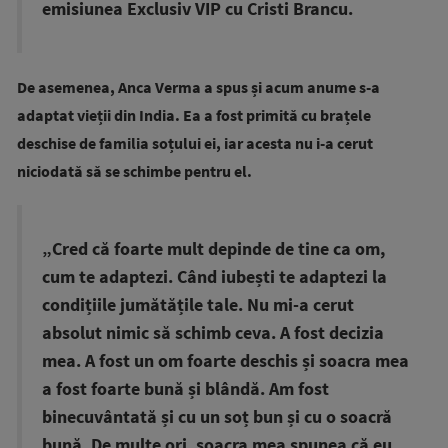
emisiunea Exclusiv VIP cu Cristi Brancu.
De asemenea, Anca Verma a spus și acum anume s-a
adaptat vieții din India. Ea a fost primită cu brațele
deschise de familia soțului ei, iar acesta nu i-a cerut
niciodată să se schimbe pentru el.
„Cred că foarte mult depinde de tine ca om,
cum te adaptezi. Când iubești te adaptezi la
condițiile jumătățile tale. Nu mi-a cerut
absolut nimic să schimb ceva. A fost decizia
mea. A fost un om foarte deschis și soacra mea
a fost foarte bună și blândă. Am fost
binecuvântată și cu un soț bun și cu o soacră
bună. De multe ori, soacra mea spunea că eu