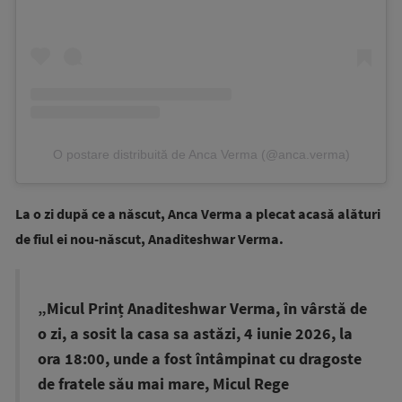
O postare distribuită de Anca Verma (@anca.verma)
La o zi după ce a născut, Anca Verma a plecat acasă alături
de fiul ei nou-născut, Anaditeshwar Verma.
„Micul Prinț Anaditeshwar Verma, în vârstă de
o zi, a sosit la casa sa astăzi, 4 iunie 2026, la
ora 18:00, unde a fost întâmpinat cu dragoste
de fratele său mai mare, Micul Rege