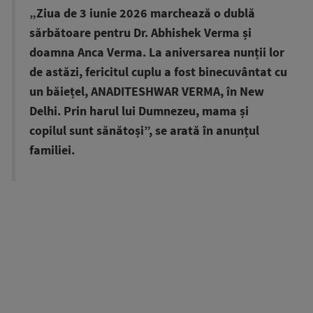
„Ziua de 3 iunie 2026 marchează o dublă
sărbătoare pentru Dr. Abhishek Verma și
doamna Anca Verma. La aniversarea nunții lor
de astăzi, fericitul cuplu a fost binecuvântat cu
un băiețel, ANADITESHWAR VERMA, în New
Delhi. Prin harul lui Dumnezeu, mama și
copilul sunt sănătoși”, se arată în anunțul
familiei.