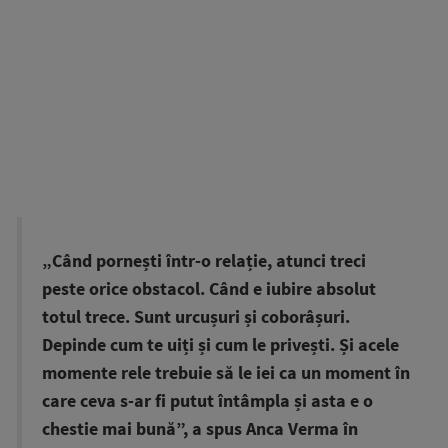
„Când pornești într-o relație, atunci treci
peste orice obstacol. Când e iubire absolut
totul trece. Sunt urcușuri și coborâșuri.
Depinde cum te uiți și cum le privești. Și acele
momente rele trebuie să le iei ca un moment în
care ceva s-ar fi putut întâmpla și asta e o
chestie mai bună”, a spus Anca Verma în