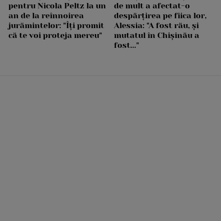
pentru Nicola Peltz la un
de mult a afectat-o
an de la reînnoirea
despărțirea pe fiica lor,
jurămintelor: "Îți promit
Alessia: "A fost rău, și
că te voi proteja mereu"
mutatul în Chișinău a
fost..."