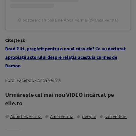
O postare distribuită de Anca Verma (@anca.verma)
Citește și:
Brad Pitt, pregătit pentru o nouă căsnicie? Ce au declarat
apropiații actorului despre relația acestuia cu Ines de
Ramon
Foto: Facebook Anca Verma
Urmăreşte cel mai nou VIDEO incărcat pe
elle.ro
Abhishek Verma
Anca Verma
people
stiri vedete