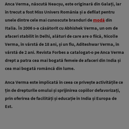
Anca Verma, născută Neacșu, este originară din Galați, iar
în trecut a fost Miss Univers România și a defilat pentru
unele dintre cele mai cunoscute branduri de
modă
din
Italia. În 2006 s-a căsătorit cu Abhishek Verma, un om de
afaceri stabilit în Delhi, alături de care are o fiică, Nicolle
Verma, în vârstă de 18 ani, și un fiu, Aditeshwar Verma, în
vârstă de 2 ani. Revista Forbes a catalogat-o pe Anca Verma
drept a patra cea mai bogată femeie de afaceri din India și
cea mai bogată româncă din lume.
Anca Verma este implicată în ceea ce privește activitățile
ce
țin de drepturile omului și sprijinirea copiilor defavorizați,
prin oferirea de facilități și educație în India și Europa de
Est.