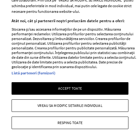
care colaboram. Prin click pe “VREAU SA MODIFIC SETARILE INDIVIDUAL” puteti
schimba preferintele in mod individual, mai putin cele legate de cookie strict
necesare pentru functionarea website-ului.
Atât noi, cât și partenerii noștri prelucrăm datele pentru a oferi:
Situația neplăcută prin care a trecut
Stocarea și/sau accesarea informațiilor de pe un dispozitiv. Măsurarea
Anca Serea în timpul călătoriei cu
performanței reclamelor. Utilizarea profilurilor pentru selectarea conținutului
trenul în Italia, alături de copii: "Suntem
personalizat. Dezvoltarea și îmbunătățirea serviciilor. Crearea profilurilor de
conținut personalizat. Utilizarea profilurilor pentru selectarea publicității
șocați, nu știm ce putem să facem..."
personalizate. Crearea profilurilor pentru publicitate personalizată. Măsurarea
performanței conținutului. Înțelegerea publicului prin statistici sau combinații
—
PEOPLE
06 august 2026
de date din surse diferite. Utilizarea datelor limitate pentru a selecta conținutul.
Utilizarea de date limitate pentru a selecta publicitatea. Date precise de
Anca Serea a povestit pe rețelele de socializare o situație
geolocație și identificarea prin scanarea dispozitivului.
Listă parteneri (furnizori)
extrem de neplăcută prin care ea și copiii ei au trecut.
+ MAI MULTE
ACCEPT TOATE
VREAU SA MODIFIC SETARILE INDIVIDUAL
MAI MULTE ARTICOLE
RESPING TOATE