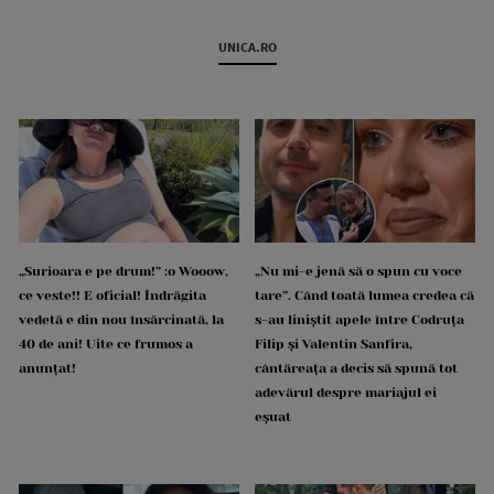
UNICA.RO
„Surioara e pe drum!” :o Wooow,
„Nu mi-e jenă să o spun cu voce
ce veste!! E oficial! Îndrăgita
tare”. Când toată lumea credea că
vedetă e din nou însărcinată, la
s-au liniștit apele între Codruța
40 de ani! Uite ce frumos a
Filip și Valentin Sanfira,
anunțat!
cântăreața a decis să spună tot
adevărul despre mariajul ei
eșuat