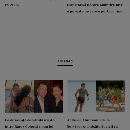
PS 2026
transformi fiecare amintire într-
o poveste pe care o porți cu tine
ANTENA 1
Ce diferență de vârstă există
Andreea Munteanu de la
între Rareș Cojoc și noua lui
Survivor s-a căsătorit civil cu