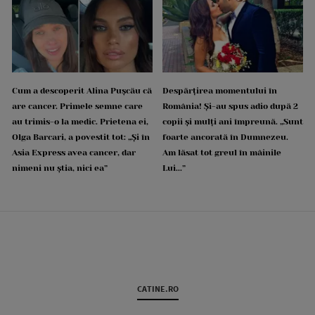
Cum a descoperit Alina Pușcău că
Despărțirea momentului în
are cancer. Primele semne care
România! Și-au spus adio după 2
au trimis-o la medic. Prietena ei,
copii și mulți ani împreună. „Sunt
Olga Barcari, a povestit tot: „Și în
foarte ancorată în Dumnezeu.
Asia Express avea cancer, dar
Am lăsat tot greul în mâinile
nimeni nu știa, nici ea”
Lui...”
CATINE.RO