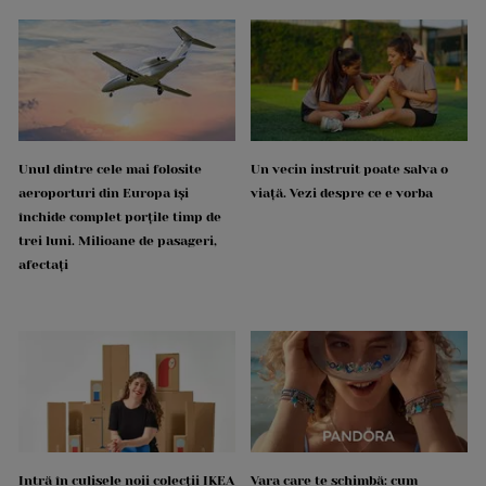
Unul dintre cele mai folosite
Un vecin instruit poate salva o
aeroporturi din Europa își
viață. Vezi despre ce e vorba
închide complet porțile timp de
trei luni. Milioane de pasageri,
afectați
Intră în culisele noii colecții IKEA
Vara care te schimbă: cum