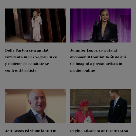
Dolly Parton și-a anulat
Jennifer Lopez și-a etalat
rezidența în Las Vegas. Cu ce
abdomenul tonifiat la 56 de ani.
probleme de sănătate se
Ce imagini a postat artista în
confruntă artista
mediul online
Jeff Bezos își vinde iahtul în
Regina Elisabeta ar fi refuzat să