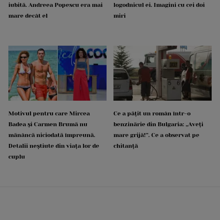
iubită. Andreea Popescu era mai
logodnicul ei. Imagini cu cei doi
mare decât el
miri
Motivul pentru care Mircea
Ce a pățit un român într-o
Badea și Carmen Brumă nu
benzinărie din Bulgaria: „Aveți
mănâncă niciodată împreună.
mare grijă!”. Ce a observat pe
Detalii neștiute din viața lor de
chitanță
cuplu