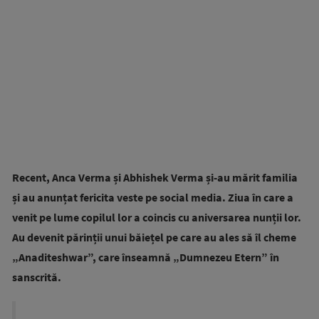
Recent, Anca Verma și Abhishek Verma și-au mărit familia
și au anunțat fericita veste pe social media. Ziua în care a
venit pe lume copilul lor a coincis cu aniversarea nunții lor.
Au devenit părinții unui băiețel pe care au ales să îl cheme
„Anaditeshwar”, care înseamnă „Dumnezeu Etern” în
sanscrită.