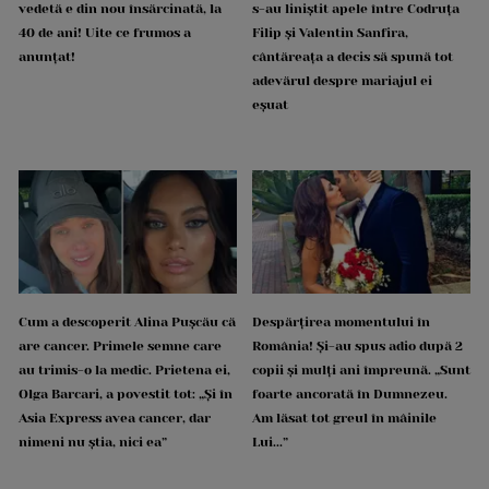
vedetă e din nou însărcinată, la
s-au liniștit apele între Codruța
40 de ani! Uite ce frumos a
Filip și Valentin Sanfira,
anunțat!
cântăreața a decis să spună tot
adevărul despre mariajul ei
eșuat
Cum a descoperit Alina Pușcău că
Despărțirea momentului în
are cancer. Primele semne care
România! Și-au spus adio după 2
au trimis-o la medic. Prietena ei,
copii și mulți ani împreună. „Sunt
Olga Barcari, a povestit tot: „Și în
foarte ancorată în Dumnezeu.
Asia Express avea cancer, dar
Am lăsat tot greul în mâinile
nimeni nu știa, nici ea”
Lui...”