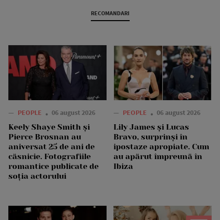
RECOMANDARI
—
PEOPLE
06 august 2026
—
PEOPLE
06 august 2026
Keely Shaye Smith și
Lily James și Lucas
Pierce Brosnan au
Bravo, surprinși în
aniversat 25 de ani de
ipostaze apropiate. Cum
căsnicie. Fotografiile
au apărut împreună în
romantice publicate de
Ibiza
soția actorului