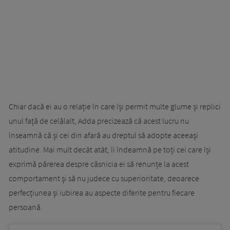
Chiar dacă ei au o relație în care își permit multe glume și replici
unul față de celălalt, Adda precizează că acest lucru nu
înseamnă că și cei din afară au dreptul să adopte aceeași
atitudine. Mai mult decât atât, îi îndeamnă pe toți cei care își
exprimă părerea despre căsnicia ei să renunțe la acest
comportament și să nu judece cu superioritate, deoarece
perfecțiunea și iubirea au aspecte diferite pentru fiecare
persoană.