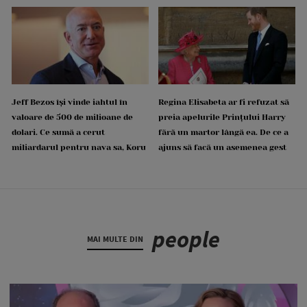
Jeff Bezos își vinde iahtul în
Regina Elisabeta ar fi refuzat să
valoare de 500 de milioane de
preia apelurile Prințului Harry
dolari. Ce sumă a cerut
fără un martor lângă ea. De ce a
miliardarul pentru nava sa, Koru
ajuns să facă un asemenea gest
people
MAI MULTE DIN