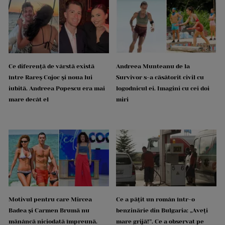
Ce diferență de vârstă există
Andreea Munteanu de la
între Rareș Cojoc și noua lui
Survivor s-a căsătorit civil cu
iubită. Andreea Popescu era mai
logodnicul ei. Imagini cu cei doi
mare decât el
miri
Motivul pentru care Mircea
Ce a pățit un român într-o
Badea și Carmen Brumă nu
benzinărie din Bulgaria: „Aveți
mănâncă niciodată împreună.
mare grijă!”. Ce a observat pe