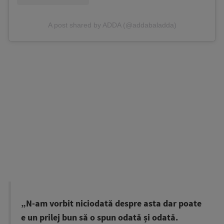
A post shared by ADDA (@addabaladda)
„N-am vorbit niciodată despre asta dar poate
e un prilej bun să o spun odată și odată.