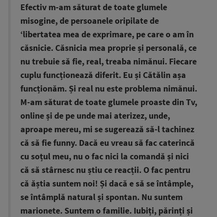
Efectiv m-am săturat de toate glumele
misogine, de persoanele oripilate de
‘libertatea mea de exprimare, pe care o am în
căsnicie. Căsnicia mea proprie și personală, ce
nu trebuie să fie, real, treaba nimănui. Fiecare
cuplu funcționează diferit. Eu și Cătălin așa
funcționăm. Și real nu este problema nimănui.
M-am săturat de toate glumele proaste din Tv,
online și de pe unde mai aterizez, unde,
aproape mereu, mi se sugerează să-l tachinez
că să fie funny. Dacă eu vreau să fac caterincă
cu soțul meu, nu o fac nici la comandă și nici
că să stârnesc nu știu ce reacții. O fac pentru
că ăștia suntem noi! Și dacă e să se întâmple,
se întâmplă natural și spontan. Nu suntem
marionete. Suntem o familie. Iubiți, părinți și