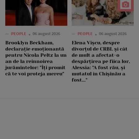
—
PEOPLE
06 august 2026
—
PEOPLE
06 august 2026
Brooklyn Beckham,
Elena Vîșcu, despre
declarație emoționantă
divorțul de CRBL și cât
pentru Nicola Peltz la un
de mult a afectat-o
an de la reînnoirea
despărțirea pe fiica lor,
jurămintelor: "Îți promit
Alessia: "A fost rău, și
că te voi proteja mereu"
mutatul în Chișinău a
fost..."