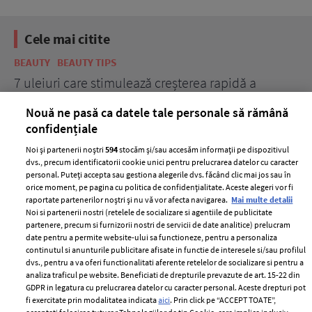
Cele mai citite
BEAUTY
BEAUTY TIPS
BE
țe
7 uleiuri care stimulează creșterea rapidă a
Ce
părului
de
Nouă ne pasă ca datele tale personale să rămână
confidențiale
Noi și partenerii noștri
594
stocăm și/sau accesăm informații pe dispozitivul
dvs., precum identificatorii cookie unici pentru prelucrarea datelor cu caracter
personal. Puteți accepta sau gestiona alegerile dvs. făcând clic mai jos sau în
orice moment, pe pagina cu politica de confidențialitate. Aceste alegeri vor fi
raportate partenerilor noștri și nu vă vor afecta navigarea.
Mai multe detalii
Noi si partenerii nostri (retelele de socializare si agentiile de publicitate
partenere, precum si furnizorii nostri de servicii de date analitice) prelucram
ELLE Style Awards
Termeni si conditii
date pentru a permite website-ului sa functioneze, pentru a personaliza
2024
continutul si anunturile publicitare afisate in functie de interesele si/sau profilul
Politica de
dvs., pentru a va oferi functionalitati aferente retelelor de socializare si pentru a
Despre ELLE
confidențialitate
analiza traficul pe website. Beneficiati de drepturile prevazute de art. 15-22 din
Romania
GDPR in legatura cu prelucrarea datelor cu caracter personal. Aceste drepturi pot
Politica de cookies
fi exercitate prin modalitatea indicata
aici
. Prin click pe “ACCEPT TOATE”,
Contact