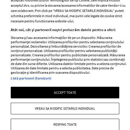
Publicitate
acceptati folosirea tuturor Tehnologiilor de tip Cookie, care implica inclusiv
acceptul dvs. cu privire la stocarea/accesarea informatiilor de catre Vendor-ii cu
Abonamente
care colaboram. Prin click pe “VREAU SA MODIFIC SETARILE INDIVIDUAL” puteti
schimba preferintele in mod individual, mai putin cele legate de cookie strict
necesare pentru functionarea website-ului.
Stiri
Libertatea pentru
Atât noi, cât și partenerii noștri prelucrăm datele pentru a oferi:
femei
GSP
Stocarea și/sau accesarea informațiilor de pe un dispozitiv. Măsurarea
Viva
performanței reclamelor. Utilizarea profilurilor pentru selectarea conținutului
Unica
personalizat. Dezvoltarea și îmbunătățirea serviciilor. Crearea profilurilor de
Avantaje
conținut personalizat. Utilizarea profilurilor pentru selectarea publicității
Baby
personalizate. Crearea profilurilor pentru publicitate personalizată. Măsurarea
Retete practice
performanței conținutului. Înțelegerea publicului prin statistici sau combinații
Retete
de date din surse diferite. Utilizarea datelor limitate pentru a selecta conținutul.
Utilizarea de date limitate pentru a selecta publicitatea. Date precise de
geolocație și identificarea prin scanarea dispozitivului.
Pariază responsabil! Decizia ONJN nr. 821/25.09.2025.
Listă parteneri (furnizori)
Jocurile de noroc sunt interzise minorilor.
ACCEPT TOATE
Copyright © 2026 Ringier Romania SRL
VREAU SA MODIFIC SETARILE INDIVIDUAL
RESPING TOATE