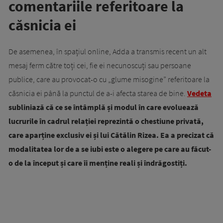
comentariile referitoare la
căsnicia ei
De asemenea, în spațiul online, Adda a transmis recent un alt
mesaj ferm către toți cei, fie ei necunoscuți sau persoane
publice, care au provocat-o cu „glume misogine” referitoare la
căsnicia ei până la punctul de a-i afecta starea de bine.
Vedeta
subliniază că ce se întâmplă și modul în care evoluează
lucrurile în cadrul relației reprezintă o chestiune privată,
care aparține exclusiv ei și lui Cătălin Rizea. Ea a precizat că
modalitatea lor de a se iubi este o alegere pe care au făcut-
o de la început și care îi menține reali și îndrăgostiți.