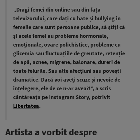
„Dragi femei din online sau din fața
televizorului, care dați cu hate și bullying în
femeile care sunt persoane publice, să știți că
și acele femei au probleme hormonale,
emoționale, ovare polichistice, probleme cu
glicemia sau fluctuațiile de greutate, retenție
de apă, acnee, migrene, balonare, dureri de
toate felurile. Sau alte afecțiuni sau povești
dramatice. Dacă voi aveți scuze și nevoie de
înțelegere, ele de ce n-ar avea?!”, a scris
cântăreața pe Instagram Story, potrivit
Libertatea
.
Artista a vorbit despre