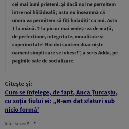
cei mai buni prieteni. Și dacă noi ne permitem
între noi hălădeală’, asta nu înseamnă că
unora vă permitem să fiți haladiți’ cu noi. Asta
1 la mână. 2 la picior mai vedeți-vă de viață,
de perfecțiune, integritate, moralitate și
superioritate! Noi doi suntem doar niște
oameni simpli care se iubesc!”, a scris Adda, pe
paginile sale de socializare.
Citește și:
Cum se înțelege, de fapt, Anca Țurcașiu,
cu soția fiului ei: „N-am dat sfaturi sub
nicio formă'
foto: Arhiva ELLE