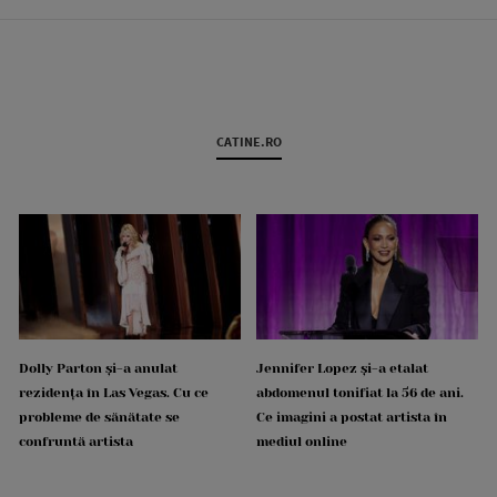
CATINE.RO
Dolly Parton și-a anulat
Jennifer Lopez și-a etalat
rezidența în Las Vegas. Cu ce
abdomenul tonifiat la 56 de ani.
probleme de sănătate se
Ce imagini a postat artista în
confruntă artista
mediul online