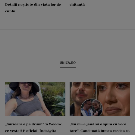
Detalii neștiute din viața lor de
chitanță
cuplu
UNICA.RO
„Surioara e pe drum!” :o Wooow,
„Nu mi-e jenă să o spun cu voce
ce veste!! E oficial! Îndrăgita
tare”. Când toată lumea credea că