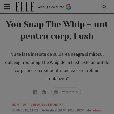
Adaugă ca sursă
You Snap The Whip – unt
pentru corp, Lush
Nu te lasa inselata de culoarea neagra si mirosul
dulceag, You Snap The Whip de la Lush este un unt de
corp special creat pentru pielea care trebuie
"imblanzita".
Urmărește-ne
HOMEPAGE
/
BEAUTY
/
PRODUSE
,
06.06.2011, 11:02
. Actualizat 24.04.2013, 18:54,
de
admin