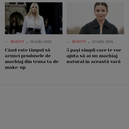
—
BEAUTY
28 iulie 2026
—
BEAUTY
23 iulie 2026
Când este timpul să
5 pași simpli care te vor
arunci produsele de
ajuta să ai un machiaj
machiaj din trusa ta de
natural în această vară
make-up