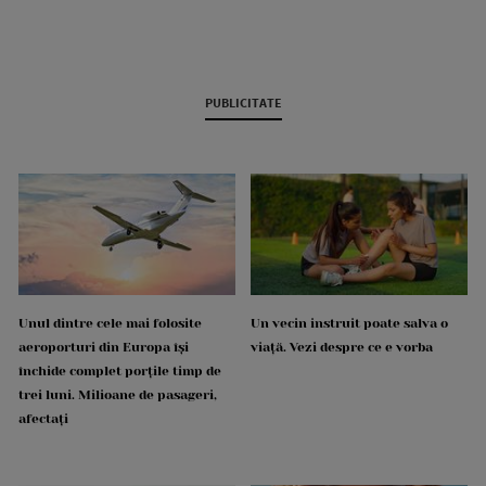
PUBLICITATE
Unul dintre cele mai folosite
Un vecin instruit poate salva o
aeroporturi din Europa își
viață. Vezi despre ce e vorba
închide complet porțile timp de
trei luni. Milioane de pasageri,
afectați