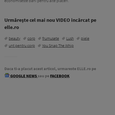
economiseste bani pentru alte placeri.
Urmăreşte cel mai nou VIDEO incărcat pe
elle.ro
beauty
corp
frumusete
Lush
piele
unt pentru corp
You Snap The Whip
Daca ti-a placut acest articol, urmareste ELLE.ro pe
GOOGLE NEWS
sau pe
FACEBOOK