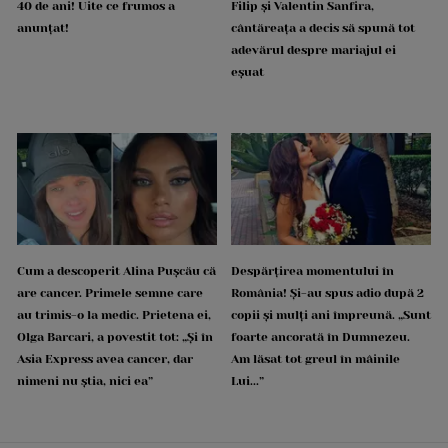
40 de ani! Uite ce frumos a
Filip și Valentin Sanfira,
anunțat!
cântăreața a decis să spună tot
adevărul despre mariajul ei
eșuat
Cum a descoperit Alina Pușcău că
Despărțirea momentului în
are cancer. Primele semne care
România! Și-au spus adio după 2
au trimis-o la medic. Prietena ei,
copii și mulți ani împreună. „Sunt
Olga Barcari, a povestit tot: „Și în
foarte ancorată în Dumnezeu.
Asia Express avea cancer, dar
Am lăsat tot greul în mâinile
nimeni nu știa, nici ea”
Lui...”