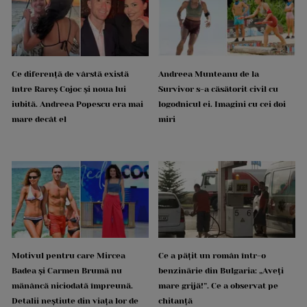
Ce diferență de vârstă există
Andreea Munteanu de la
între Rareș Cojoc și noua lui
Survivor s-a căsătorit civil cu
iubită. Andreea Popescu era mai
logodnicul ei. Imagini cu cei doi
mare decât el
miri
Motivul pentru care Mircea
Ce a pățit un român într-o
Badea și Carmen Brumă nu
benzinărie din Bulgaria: „Aveți
mănâncă niciodată împreună.
mare grijă!”. Ce a observat pe
Detalii neștiute din viața lor de
chitanță