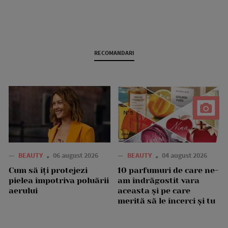
RECOMANDARI
—
BEAUTY
06 august 2026
—
BEAUTY
04 august 2026
Cum să îți protejezi
10 parfumuri de care ne-
pielea împotriva poluării
am îndrăgostit vara
aerului
aceasta și pe care
merită să le încerci și tu