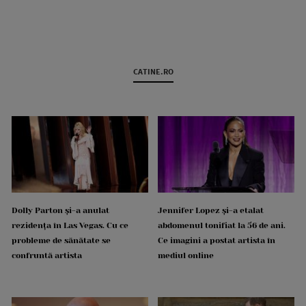
CATINE.RO
Dolly Parton și-a anulat
Jennifer Lopez și-a etalat
rezidența în Las Vegas. Cu ce
abdomenul tonifiat la 56 de ani.
probleme de sănătate se
Ce imagini a postat artista în
confruntă artista
mediul online