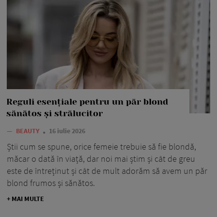
Reguli esențiale pentru un păr blond
sănătos și strălucitor
—
BEAUTY
16 iulie 2026
Știi cum se spune, orice femeie trebuie să fie blondă,
măcar o dată în viață, dar noi mai știm și cât de greu
este de întreținut și cât de mult adorăm să avem un păr
blond frumos și sănătos.
+ MAI MULTE