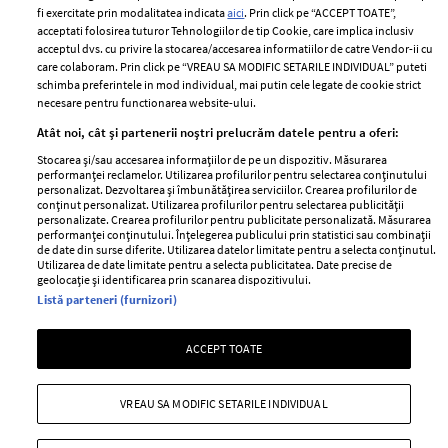
Politica de cookies
fi exercitate prin modalitatea indicata
aici
. Prin click pe “ACCEPT TOATE”,
Contact
Publicitate
acceptati folosirea tuturor Tehnologiilor de tip Cookie, care implica inclusiv
acceptul dvs. cu privire la stocarea/accesarea informatiilor de catre Vendor-ii cu
Abonamente
care colaboram. Prin click pe “VREAU SA MODIFIC SETARILE INDIVIDUAL” puteti
schimba preferintele in mod individual, mai putin cele legate de cookie strict
necesare pentru functionarea website-ului.
Stiri
Libertatea pentru
Atât noi, cât și partenerii noștri prelucrăm datele pentru a oferi:
femei
GSP
Stocarea și/sau accesarea informațiilor de pe un dispozitiv. Măsurarea
Viva
performanței reclamelor. Utilizarea profilurilor pentru selectarea conținutului
Unica
personalizat. Dezvoltarea și îmbunătățirea serviciilor. Crearea profilurilor de
Avantaje
conținut personalizat. Utilizarea profilurilor pentru selectarea publicității
Baby
personalizate. Crearea profilurilor pentru publicitate personalizată. Măsurarea
Retete practice
performanței conținutului. Înțelegerea publicului prin statistici sau combinații
Retete
de date din surse diferite. Utilizarea datelor limitate pentru a selecta conținutul.
Utilizarea de date limitate pentru a selecta publicitatea. Date precise de
geolocație și identificarea prin scanarea dispozitivului.
Pariază responsabil! Decizia ONJN nr. 821/25.09.2025.
Listă parteneri (furnizori)
Jocurile de noroc sunt interzise minorilor.
ACCEPT TOATE
Copyright © 2026 Ringier Romania SRL
VREAU SA MODIFIC SETARILE INDIVIDUAL