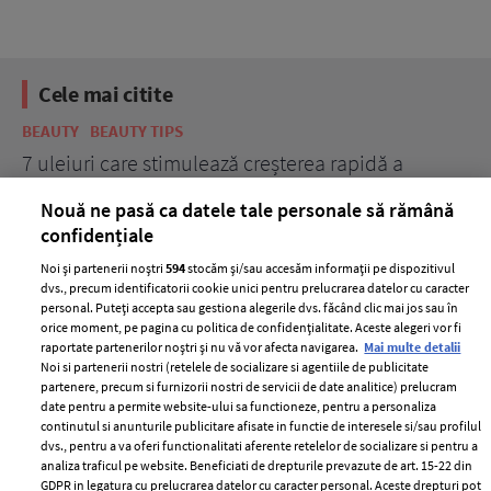
Cele mai citite
BEAUTY
BEAUTY TIPS
BE
țe
7 uleiuri care stimulează creșterea rapidă a
Ce
părului
de
Nouă ne pasă ca datele tale personale să rămână
confidențiale
Noi și partenerii noștri
594
stocăm și/sau accesăm informații pe dispozitivul
dvs., precum identificatorii cookie unici pentru prelucrarea datelor cu caracter
personal. Puteți accepta sau gestiona alegerile dvs. făcând clic mai jos sau în
orice moment, pe pagina cu politica de confidențialitate. Aceste alegeri vor fi
raportate partenerilor noștri și nu vă vor afecta navigarea.
Mai multe detalii
Noi si partenerii nostri (retelele de socializare si agentiile de publicitate
partenere, precum si furnizorii nostri de servicii de date analitice) prelucram
ELLE Style Awards
Termeni si conditii
date pentru a permite website-ului sa functioneze, pentru a personaliza
2024
continutul si anunturile publicitare afisate in functie de interesele si/sau profilul
Politica de
dvs., pentru a va oferi functionalitati aferente retelelor de socializare si pentru a
Despre ELLE
confidențialitate
analiza traficul pe website. Beneficiati de drepturile prevazute de art. 15-22 din
Romania
GDPR in legatura cu prelucrarea datelor cu caracter personal. Aceste drepturi pot