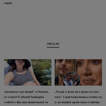
cuplu
UNICA.RO
„Surioara e pe drum!” :o Wooow,
„Nu mi-e jenă să o spun cu voce
ce veste!! E oficial! Îndrăgita
tare”. Când toată lumea credea că
vedetă e din nou însărcinată, la
s-au liniștit apele între Codruța