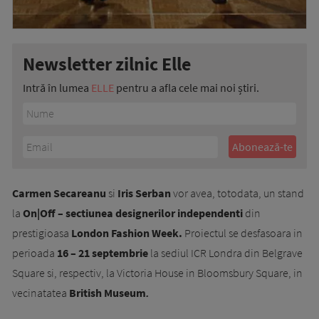
Newsletter zilnic Elle
Intră în lumea
ELLE
pentru a afla cele mai noi știri.
Carmen Secareanu
si
Iris Serban
vor avea, totodata, un stand
la
On|Off – sectiunea designerilor independenti
din
prestigioasa
London Fashion Week.
Proiectul se desfasoara in
perioada
16 – 21 septembrie
la sediul ICR Londra din Belgrave
Square si, respectiv, la Victoria House in Bloomsbury Square, in
vecinatatea
British Museum
.