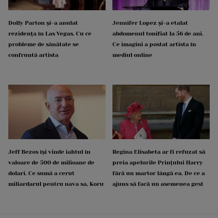
Dolly Parton și-a anulat
Jennifer Lopez și-a etalat
rezidența în Las Vegas. Cu ce
abdomenul tonifiat la 56 de ani.
probleme de sănătate se
Ce imagini a postat artista în
confruntă artista
mediul online
Jeff Bezos își vinde iahtul în
Regina Elisabeta ar fi refuzat să
valoare de 500 de milioane de
preia apelurile Prințului Harry
dolari. Ce sumă a cerut
fără un martor lângă ea. De ce a
miliardarul pentru nava sa, Koru
ajuns să facă un asemenea gest