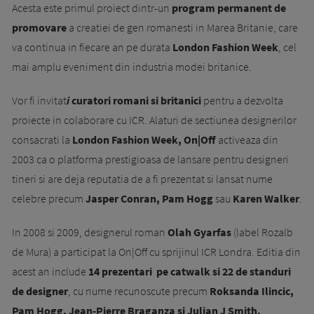
Acesta este primul proiect dintr-un
program permanent de
promovare
a creatiei de gen romanesti in Marea Britanie, care
va continua in fiecare an pe durata
London Fashion Week
, cel
mai amplu eveniment din industria modei britanice.
Vor fi invitat
i
curatori romani si britanici
pentru a dezvolta
proiecte in colaborare cu ICR. Alaturi de sectiunea designerilor
consacrati la
London Fashion Week, On|Off
activeaza din
2003 ca o platforma prestigioasa de lansare pentru designeri
tineri si are deja reputatia de a fi prezentat si lansat nume
celebre precum
Jasper Conran, Pam Hogg
sau
Karen Walker
.
In 2008 si 2009, designerul roman
Olah Gyarfas
(label Rozalb
de Mura) a participat la On|Off cu sprijinul ICR Londra. Editia din
acest an include
14 prezentari pe catwalk si 22 de standuri
de designer
, cu nume recunoscute precum
Roksanda Ilincic,
Pam Hogg, Jean-Pierre Braganza si Julian J Smith.