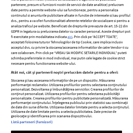
partenere, precum si furnizorii nostri de servicii de date analitice) prelucram
ELLE Style Awards
Termeni si conditii
date pentru a permite website-ului sa functioneze, pentru a personaliza
2024
continutul si anunturile publicitare afisate in functie de interesele si/sau profilul
Politica de
dvs., pentru a va oferi functionalitati aferente retelelor de socializare si pentru a
Despre ELLE
confidențialitate
analiza traficul pe website. Beneficiati de drepturile prevazute de art. 15-22 din
Romania
GDPR in legatura cu prelucrarea datelor cu caracter personal. Aceste drepturi pot
Politica de cookies
fi exercitate prin modalitatea indicata
aici
. Prin click pe “ACCEPT TOATE”,
Contact
Publicitate
acceptati folosirea tuturor Tehnologiilor de tip Cookie, care implica inclusiv
acceptul dvs. cu privire la stocarea/accesarea informatiilor de catre Vendor-ii cu
Abonamente
care colaboram. Prin click pe “VREAU SA MODIFIC SETARILE INDIVIDUAL” puteti
schimba preferintele in mod individual, mai putin cele legate de cookie strict
necesare pentru functionarea website-ului.
Stiri
Libertatea pentru
Atât noi, cât și partenerii noștri prelucrăm datele pentru a oferi:
femei
GSP
Stocarea și/sau accesarea informațiilor de pe un dispozitiv. Măsurarea
Viva
performanței reclamelor. Utilizarea profilurilor pentru selectarea conținutului
Unica
personalizat. Dezvoltarea și îmbunătățirea serviciilor. Crearea profilurilor de
Avantaje
conținut personalizat. Utilizarea profilurilor pentru selectarea publicității
Baby
personalizate. Crearea profilurilor pentru publicitate personalizată. Măsurarea
Retete practice
performanței conținutului. Înțelegerea publicului prin statistici sau combinații
Retete
de date din surse diferite. Utilizarea datelor limitate pentru a selecta conținutul.
Utilizarea de date limitate pentru a selecta publicitatea. Date precise de
geolocație și identificarea prin scanarea dispozitivului.
Pariază responsabil! Decizia ONJN nr. 821/25.09.2025.
Listă parteneri (furnizori)
Jocurile de noroc sunt interzise minorilor.