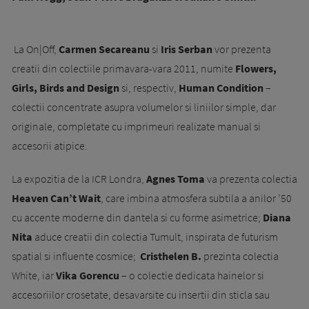
La On|Off,
Carmen Secareanu
si
Iris Serban
vor prezenta
creatii din colectiile primavara-vara 2011, numite
Flowers,
Girls, Birds and Design
si, respectiv,
Human Condition
–
colectii concentrate asupra volumelor si liniilor simple, dar
originale, completate cu imprimeuri realizate manual si
accesorii atipice.
La expozitia de la ICR Londra,
Agnes Toma
va prezenta colectia
Heaven Can’t Wait
, care imbina atmosfera subtila a anilor ’50
cu accente moderne din dantela si cu forme asimetrice;
Diana
Nita
aduce creatii din colectia Tumult, inspirata de futurism
spatial si influente cosmice;
Cristhelen B.
prezinta colectia
White, iar
Vika Gorencu
– o colectie dedicata hainelor si
accesoriilor crosetate, desavarsite cu insertii din sticla sau