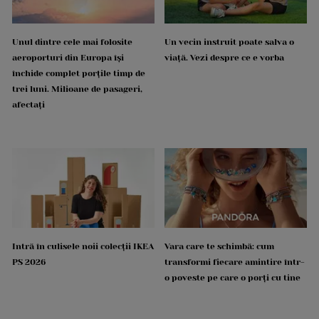
Unul dintre cele mai folosite
Un vecin instruit poate salva o
aeroporturi din Europa își
viață. Vezi despre ce e vorba
închide complet porțile timp de
trei luni. Milioane de pasageri,
afectați
Intră în culisele noii colecții IKEA
Vara care te schimbă: cum
PS 2026
transformi fiecare amintire într-
o poveste pe care o porți cu tine