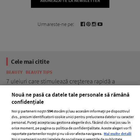
ABONEAZĂ-TE LA NEWSLETTER
Urmareste-ne pe:
Cele mai citite
BEAUTY
BEAUTY TIPS
BE
țe
7 uleiuri care stimulează creșterea rapidă a
Ce
părului
de
Nouă ne pasă ca datele tale personale să rămână
confidențiale
Noi și partenerii noștri
594
stocăm și/sau accesăm informații pe dispozitivul
dvs., precum identificatorii cookie unici pentru prelucrarea datelor cu caracter
personal. Puteți accepta sau gestiona alegerile dvs. făcând clic mai jos sau în
orice moment, pe pagina cu politica de confidențialitate. Aceste alegeri vor fi
raportate partenerilor noștri și nu vă vor afecta navigarea.
Mai multe detalii
Noi si partenerii nostri (retelele de socializare si agentiile de publicitate