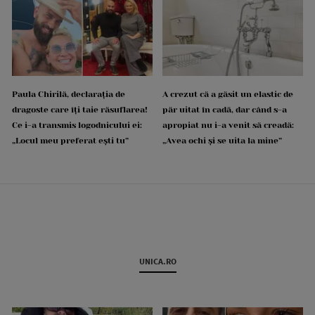
Paula Chirilă, declarația de
A crezut că a găsit un elastic de
dragoste care îți taie răsuflarea!
păr uitat în cadă, dar când s-a
Ce i-a transmis logodnicului ei:
apropiat nu i-a venit să creadă:
„Locul meu preferat ești tu”
„Avea ochi și se uita la mine”
UNICA.RO