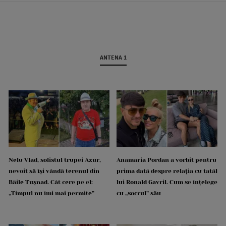
ANTENA 1
Nelu Vlad, solistul trupei Azur,
Anamaria Pordan a vorbit pentru
nevoit să își vândă terenul din
prima dată despre relația cu tatăl
Băile Tușnad. Cât cere pe el:
lui Ronald Gavril. Cum se înțelege
„Timpul nu îmi mai permite”
cu „socrul” său