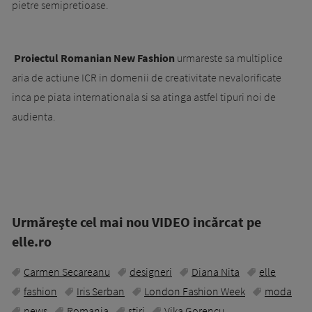
pietre semipretioase.
Proiectul Romanian New Fashion
urmareste sa multiplice
aria de actiune ICR in domenii de creativitate nevalorificate
inca pe piata internationala si sa atinga astfel tipuri noi de
audienta.
Urmăreşte cel mai nou VIDEO incărcat pe
elle.ro
Carmen Secareanu
designeri
Diana Nita
elle
fashion
Iris Serban
London Fashion Week
moda
news
Romania
stiri
Vika Gorencu