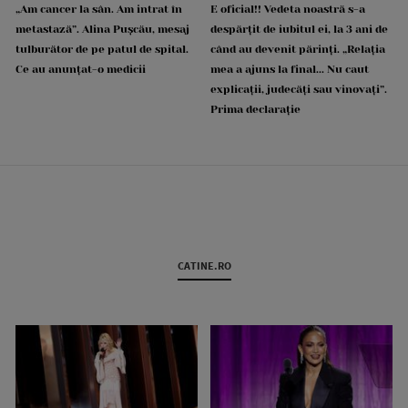
„Am cancer la sân. Am intrat în
E oficial!! Vedeta noastră s-a
metastază”. Alina Pușcău, mesaj
despărțit de iubitul ei, la 3 ani de
tulburător de pe patul de spital.
când au devenit părinți. „Relația
Ce au anunțat-o medicii
mea a ajuns la final... Nu caut
explicații, judecăți sau vinovați”.
Prima declarație
CATINE.RO