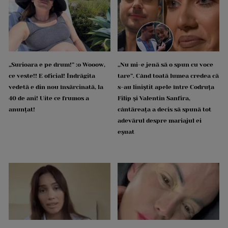
„Surioara e pe drum!” :o Wooow,
„Nu mi-e jenă să o spun cu voce
ce veste!! E oficial! Îndrăgita
tare”. Când toată lumea credea că
vedetă e din nou însărcinată, la
s-au liniștit apele între Codruța
40 de ani! Uite ce frumos a
Filip și Valentin Sanfira,
anunțat!
cântăreața a decis să spună tot
adevărul despre mariajul ei
eșuat