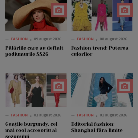
—
FASHION
09 august 2026
—
FASHION
08 august 2026
Pălăriile care au definit
Fashion trend: Puterea
podiumurile SS26
culorilor
—
FASHION
02 august 2026
—
FASHION
01 august 2026
Gențile burgundy, cel
Editorial fashion:
mai cool accesoriu al
Shanghai fără limite
sezonului