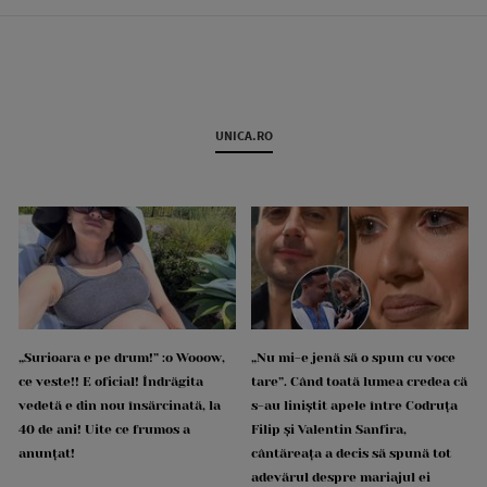
UNICA.RO
„Surioara e pe drum!” :o Wooow,
„Nu mi-e jenă să o spun cu voce
ce veste!! E oficial! Îndrăgita
tare”. Când toată lumea credea că
vedetă e din nou însărcinată, la
s-au liniștit apele între Codruța
40 de ani! Uite ce frumos a
Filip și Valentin Sanfira,
anunțat!
cântăreața a decis să spună tot
adevărul despre mariajul ei