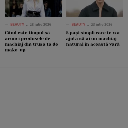
—
BEAUTY
28 iulie 2026
—
BEAUTY
23 iulie 2026
Când este timpul să
5 pași simpli care te vor
arunci produsele de
ajuta să ai un machiaj
machiaj din trusa ta de
natural în această vară
make-up