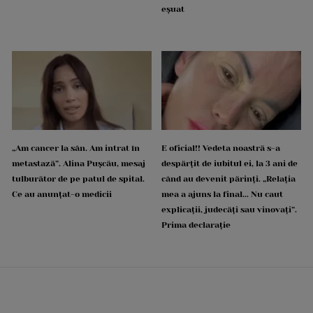
eșuat
„Am cancer la sân. Am intrat în
E oficial!! Vedeta noastră s-a
metastază”. Alina Pușcău, mesaj
despărțit de iubitul ei, la 3 ani de
tulburător de pe patul de spital.
când au devenit părinți. „Relația
Ce au anunțat-o medicii
mea a ajuns la final... Nu caut
explicații, judecăți sau vinovați”.
Prima declarație