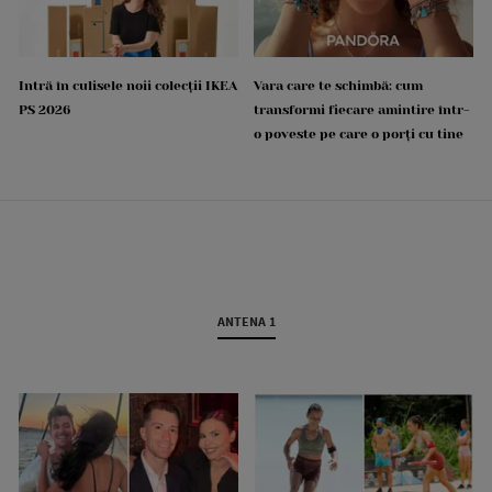
Intră în culisele noii colecții IKEA
Vara care te schimbă: cum
PS 2026
transformi fiecare amintire într-
o poveste pe care o porți cu tine
ANTENA 1