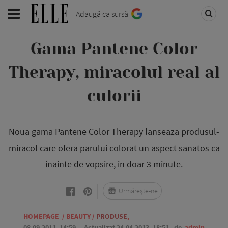
Adaugă ca sursă
Gama Pantene Color
Therapy, miracolul real al
culorii
Noua gama Pantene Color Therapy lanseaza produsul-
miracol care ofera parului colorat un aspect sanatos ca
inainte de vopsire, in doar 3 minute.
Urmărește-ne
HOMEPAGE
/
BEAUTY
/
PRODUSE
,
08.09.2011, 14:59
. Actualizat 24.04.2013, 18:51,
de
admin