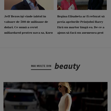
Jeff Bezos își vinde iahtul în
Regina Elisabeta ar fi refuzat să
valoare de 500 de milioane de
preia apelurile Prințului Harry
dolari. Ce sumă a cerut
fără un martor lângă ea. De ce a
miliardarul pentru nava sa, Koru
ajuns să facă un asemenea gest
beauty
MAI MULTE DIN