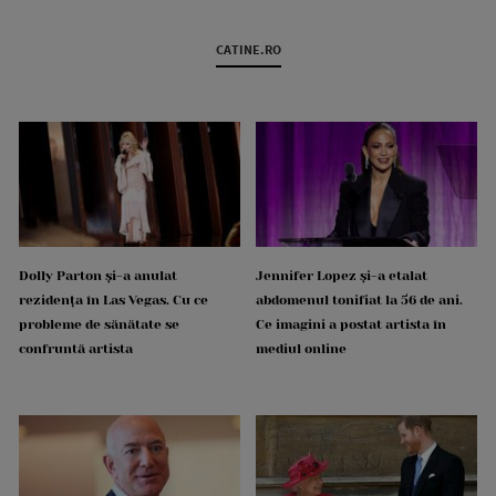
CATINE.RO
Dolly Parton și-a anulat
Jennifer Lopez și-a etalat
rezidența în Las Vegas. Cu ce
abdomenul tonifiat la 56 de ani.
probleme de sănătate se
Ce imagini a postat artista în
confruntă artista
mediul online