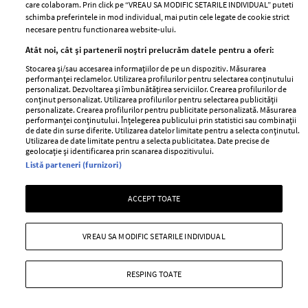
care colaboram. Prin click pe “VREAU SA MODIFIC SETARILE INDIVIDUAL” puteti
schimba preferintele in mod individual, mai putin cele legate de cookie strict
necesare pentru functionarea website-ului.
Stiri
Libertatea pentru
Atât noi, cât și partenerii noștri prelucrăm datele pentru a oferi:
femei
GSP
Stocarea și/sau accesarea informațiilor de pe un dispozitiv. Măsurarea
Viva
performanței reclamelor. Utilizarea profilurilor pentru selectarea conținutului
Unica
personalizat. Dezvoltarea și îmbunătățirea serviciilor. Crearea profilurilor de
Avantaje
conținut personalizat. Utilizarea profilurilor pentru selectarea publicității
Baby
personalizate. Crearea profilurilor pentru publicitate personalizată. Măsurarea
Retete practice
performanței conținutului. Înțelegerea publicului prin statistici sau combinații
Retete
de date din surse diferite. Utilizarea datelor limitate pentru a selecta conținutul.
Utilizarea de date limitate pentru a selecta publicitatea. Date precise de
geolocație și identificarea prin scanarea dispozitivului.
Pariază responsabil! Decizia ONJN nr. 821/25.09.2025.
Listă parteneri (furnizori)
Jocurile de noroc sunt interzise minorilor.
ACCEPT TOATE
Copyright © 2026 Ringier Romania SRL
VREAU SA MODIFIC SETARILE INDIVIDUAL
RESPING TOATE