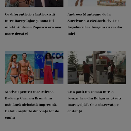
Ce diferență de vârstă există
Andreea Munteanu de la
între Rareș Cojoc și noua lui
Survivor s-a căsătorit civil cu
iubită. Andreea Popescu era mai
logodnicul ei. Imagini cu cei doi
mare decât el
miri
Motivul pentru care Mircea
Ce a pățit un român într-o
Badea și Carmen Brumă nu
benzinărie din Bulgaria: „Aveți
mănâncă niciodată împreună.
mare grijă!”. Ce a observat pe
Detalii neștiute din viața lor de
chitanță
cuplu