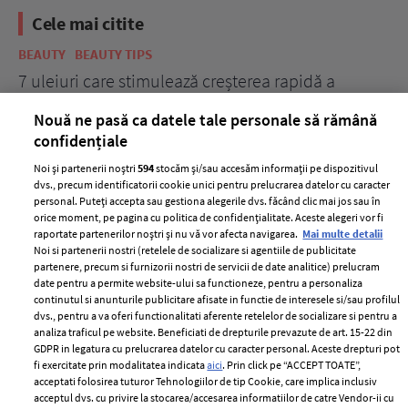
Cele mai citite
BEAUTY
BEAUTY TIPS
BE
țe
7 uleiuri care stimulează creșterea rapidă a
Ce
părului
de
Nouă ne pasă ca datele tale personale să rămână
confidențiale
Noi și partenerii noștri
594
stocăm și/sau accesăm informații pe dispozitivul
dvs., precum identificatorii cookie unici pentru prelucrarea datelor cu caracter
personal. Puteți accepta sau gestiona alegerile dvs. făcând clic mai jos sau în
orice moment, pe pagina cu politica de confidențialitate. Aceste alegeri vor fi
raportate partenerilor noștri și nu vă vor afecta navigarea.
Mai multe detalii
Noi si partenerii nostri (retelele de socializare si agentiile de publicitate
partenere, precum si furnizorii nostri de servicii de date analitice) prelucram
ELLE Style Awards
Termeni si conditii
date pentru a permite website-ului sa functioneze, pentru a personaliza
2024
continutul si anunturile publicitare afisate in functie de interesele si/sau profilul
Politica de
dvs., pentru a va oferi functionalitati aferente retelelor de socializare si pentru a
Despre ELLE
confidențialitate
analiza traficul pe website. Beneficiati de drepturile prevazute de art. 15-22 din
Romania
GDPR in legatura cu prelucrarea datelor cu caracter personal. Aceste drepturi pot
Politica de cookies
fi exercitate prin modalitatea indicata
aici
. Prin click pe “ACCEPT TOATE”,
Contact
Publicitate
acceptati folosirea tuturor Tehnologiilor de tip Cookie, care implica inclusiv
acceptul dvs. cu privire la stocarea/accesarea informatiilor de catre Vendor-ii cu
Abonamente