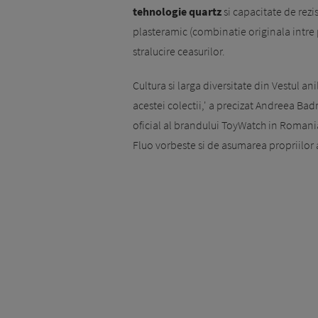
tehnologie quartz
si capacitate de rezi
plasteramic (combinatie originala intre p
stralucire ceasurilor.
Cultura si larga diversitate din Vestul an
acestei colectii,' a precizat Andreea Bad
oficial al brandului ToyWatch in Romani
Fluo vorbeste si de asumarea propriilor a