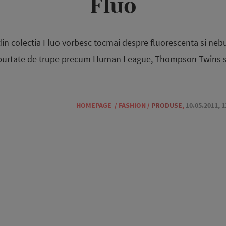
Fluo
in colectia Fluo vorbesc tocmai despre fluorescenta si nebun
st purtate de trupe precum Human League, Thompson Twins sa
—
HOMEPAGE
/
FASHION
/
PRODUSE
,
10.05.2011, 1