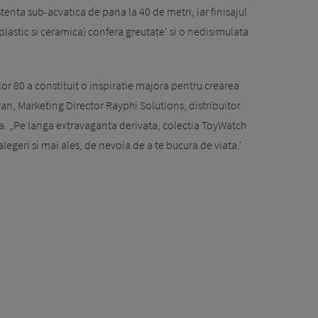
stenta sub-acvatica de pana la 40 de metri, iar finisajul
lastic si ceramica) confera greutate' si o nedisimulata
ilor 80 a constituit o inspiratie majora pentru crearea
ran, Marketing Director Rayphi Solutions, distribuitor
a. „Pe langa extravaganta derivata, colectia ToyWatch
legeri si mai ales, de nevoia de a te bucura de viata.'