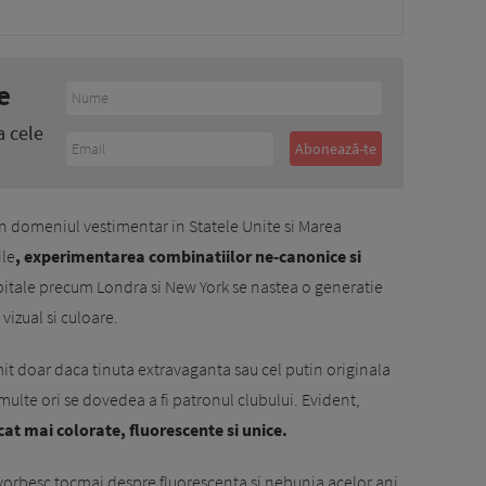
e
a cele
in domeniul vestimentar in Statele Unite si Marea
ile
, experimentarea combinatiilor ne-canonice si
capitale precum Londra si New York se nastea o generatie
 vizual si culoare.
imit doar daca tinuta extravaganta sau cel putin originala
 multe ori se dovedea a fi patronul clubului. Evident,
cat mai colorate, fluorescente si unice.
orbesc tocmai despre fluorescenta si nebunia acelor ani,