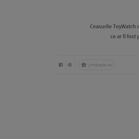
Ceasurile ToyWatch d
ce ar fi fo
Urmărește-ne