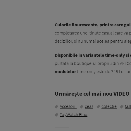
Culorile flourescente, printre care gal
completarea unei tinute casual care va pu
deciziilor, si nu numai acelea pentru aleg
Disponibile in variantele time-only si
purtata la boutique-ul propriu din AFI C
modelelor
time-only este de 745 Lei ia
Urmăreşte cel mai nou VIDEO i
Accesorii
ceas
colectie
fas
ToyWatch Fluo