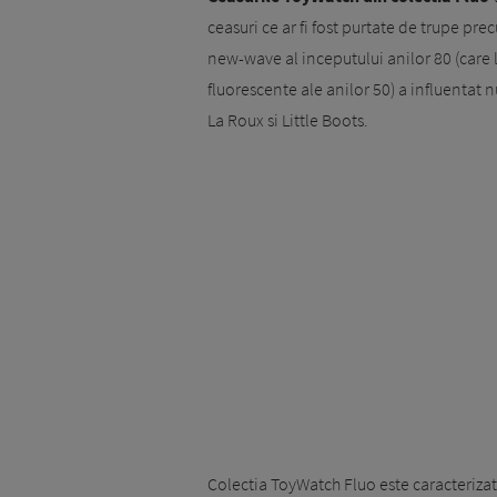
ceasuri ce ar fi fost purtate de trupe p
new-wave al inceputului anilor 80 (care la
fluorescente ale anilor 50) a influentat 
La Roux si Little Boots.
Colectia ToyWatch Fluo este caracteriza