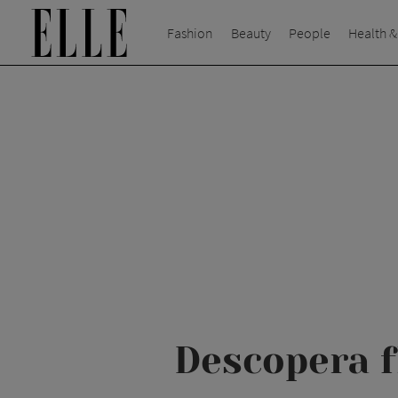
Fashion
Beauty
People
Health &
Descopera f