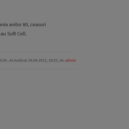
ia anilor 80, ceasuri
u Soft Cell.
2:34
. Actualizat 24.04.2013, 18:55,
de
admin