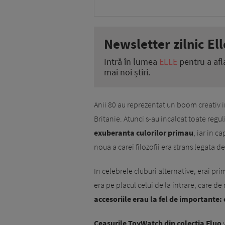
Newsletter zilnic Ell
Intră în lumea
ELLE
pentru a afl
mai noi știri.
Anii 80 au reprezentat un boom creativ 
Britanie. Atunci s-au incalcat toate regul
exuberanta culorilor primau
, iar in 
noua a carei filozofii era strans legata de
In celebrele cluburi alternative, erai pr
era pe placul celui de la intrare, care de
a
ccesoriile erau la fel de importante: 
Ceasurile ToyWatch din colectia Fluo
v