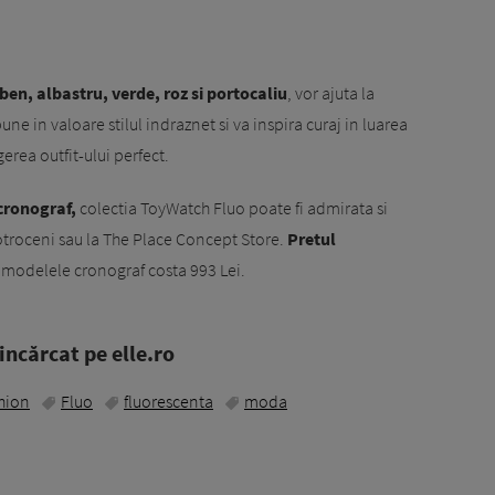
ben, albastru, verde, roz si portocaliu
, vor ajuta la
ne in valoare stilul indraznet si va inspira curaj in luarea
erea outfit-ului perfect.
 cronograf,
colectia ToyWatch Fluo poate fi admirata si
otroceni sau la The Place Concept Store.
Pretul
r modelele cronograf costa 993 Lei.
ncărcat pe elle.ro
hion
Fluo
fluorescenta
moda