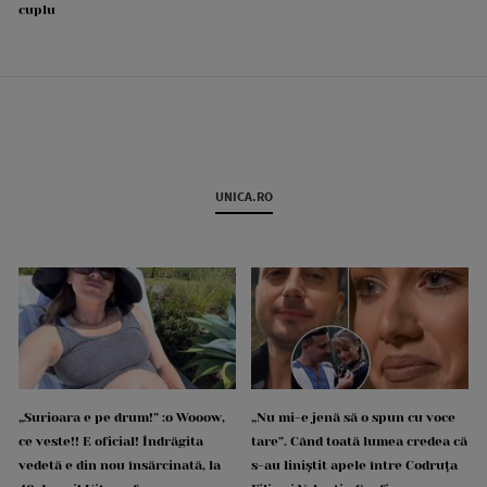
cuplu
UNICA.RO
„Surioara e pe drum!” :o Wooow,
„Nu mi-e jenă să o spun cu voce
ce veste!! E oficial! Îndrăgita
tare”. Când toată lumea credea că
vedetă e din nou însărcinată, la
s-au liniștit apele între Codruța