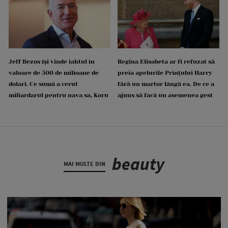
Jeff Bezos își vinde iahtul în
Regina Elisabeta ar fi refuzat să
valoare de 500 de milioane de
preia apelurile Prințului Harry
dolari. Ce sumă a cerut
fără un martor lângă ea. De ce a
miliardarul pentru nava sa, Koru
ajuns să facă un asemenea gest
beauty
MAI MULTE DIN