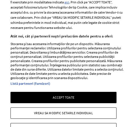
fi exercitate prin modalitatea indicata
aici
. Prin click pe “ACCEPT TOATE”,
Contact
Publicitate
acceptati folosirea tuturor Tehnologiilor de tip Cookie, care implica inclusiv
acceptul dvs. cu privire la stocarea/accesarea informatiilor de catre Vendor-ii cu
Abonamente
care colaboram. Prin click pe “VREAU SA MODIFIC SETARILE INDIVIDUAL” puteti
schimba preferintele in mod individual, mai putin cele legate de cookie strict
necesare pentru functionarea website-ului.
Stiri
Libertatea pentru
Atât noi, cât și partenerii noștri prelucrăm datele pentru a oferi:
femei
GSP
Stocarea și/sau accesarea informațiilor de pe un dispozitiv. Măsurarea
Viva
performanței reclamelor. Utilizarea profilurilor pentru selectarea conținutului
Unica
personalizat. Dezvoltarea și îmbunătățirea serviciilor. Crearea profilurilor de
Avantaje
conținut personalizat. Utilizarea profilurilor pentru selectarea publicității
Baby
personalizate. Crearea profilurilor pentru publicitate personalizată. Măsurarea
Retete practice
performanței conținutului. Înțelegerea publicului prin statistici sau combinații
Retete
de date din surse diferite. Utilizarea datelor limitate pentru a selecta conținutul.
Utilizarea de date limitate pentru a selecta publicitatea. Date precise de
geolocație și identificarea prin scanarea dispozitivului.
Pariază responsabil! Decizia ONJN nr. 821/25.09.2025.
Listă parteneri (furnizori)
Jocurile de noroc sunt interzise minorilor.
ACCEPT TOATE
Copyright © 2026 Ringier Romania SRL
VREAU SA MODIFIC SETARILE INDIVIDUAL