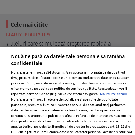
Cele mai citite
BEAUTY
BEAUTY TIPS
BE
țe
7 uleiuri care stimulează creșterea rapidă a
Ce
părului
de
Nouă ne pasă ca datele tale personale să rămână
confidențiale
Noi și partenerii noștri
594
stocăm și/sau accesăm informații pe dispozitivul
dvs., precum identificatorii cookie unici pentru prelucrarea datelor cu caracter
personal. Puteți accepta sau gestiona alegerile dvs. făcând clic mai jos sau în
orice moment, pe pagina cu politica de confidențialitate. Aceste alegeri vor fi
raportate partenerilor noștri și nu vă vor afecta navigarea.
Mai multe detalii
Noi si partenerii nostri (retelele de socializare si agentiile de publicitate
partenere, precum si furnizorii nostri de servicii de date analitice) prelucram
ELLE Style Awards
Termeni si conditii
date pentru a permite website-ului sa functioneze, pentru a personaliza
2024
continutul si anunturile publicitare afisate in functie de interesele si/sau profilul
Politica de
dvs., pentru a va oferi functionalitati aferente retelelor de socializare si pentru a
Despre ELLE
confidențialitate
analiza traficul pe website. Beneficiati de drepturile prevazute de art. 15-22 din
Romania
GDPR in legatura cu prelucrarea datelor cu caracter personal. Aceste drepturi pot
Politica de cookies