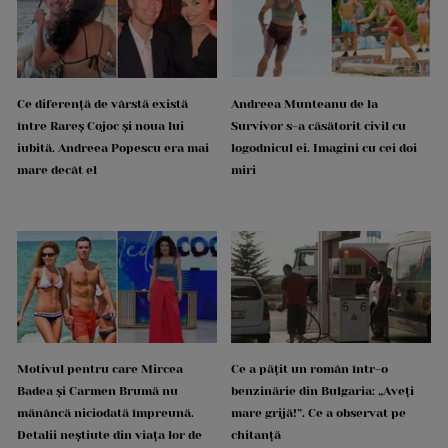
Ce diferență de vârstă există
Andreea Munteanu de la
între Rareș Cojoc și noua lui
Survivor s-a căsătorit civil cu
iubită. Andreea Popescu era mai
logodnicul ei. Imagini cu cei doi
mare decât el
miri
Motivul pentru care Mircea
Ce a pățit un român într-o
Badea și Carmen Brumă nu
benzinărie din Bulgaria: „Aveți
mănâncă niciodată împreună.
mare grijă!”. Ce a observat pe
Detalii neștiute din viața lor de
chitanță