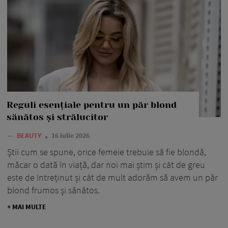
Reguli esențiale pentru un păr blond
sănătos și strălucitor
—
BEAUTY
16 iulie 2026
Știi cum se spune, orice femeie trebuie să fie blondă,
măcar o dată în viață, dar noi mai știm și cât de greu
este de întreținut și cât de mult adorăm să avem un păr
blond frumos și sănătos.
+ MAI MULTE