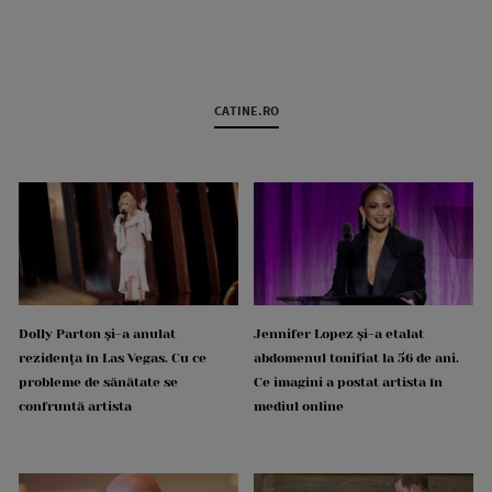
CATINE.RO
Dolly Parton și-a anulat
Jennifer Lopez și-a etalat
rezidența în Las Vegas. Cu ce
abdomenul tonifiat la 56 de ani.
probleme de sănătate se
Ce imagini a postat artista în
confruntă artista
mediul online