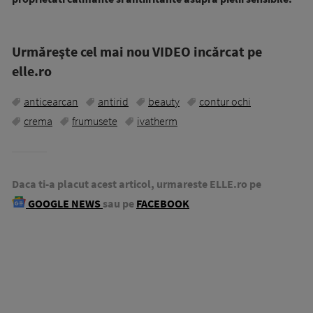
Urmăreşte cel mai nou VIDEO incărcat pe
elle.ro
anticearcan
antirid
beauty
contur ochi
crema
frumusete
ivatherm
Daca ti-a placut acest articol, urmareste ELLE.ro pe
GOOGLE NEWS
sau pe
FACEBOOK