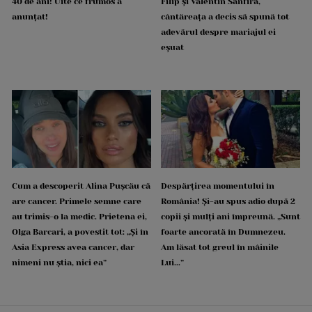
40 de ani! Uite ce frumos a
Filip și Valentin Sanfira,
anunțat!
cântăreața a decis să spună tot
adevărul despre mariajul ei
eșuat
Cum a descoperit Alina Pușcău că
Despărțirea momentului în
are cancer. Primele semne care
România! Și-au spus adio după 2
au trimis-o la medic. Prietena ei,
copii și mulți ani împreună. „Sunt
Olga Barcari, a povestit tot: „Și în
foarte ancorată în Dumnezeu.
Asia Express avea cancer, dar
Am lăsat tot greul în mâinile
nimeni nu știa, nici ea”
Lui...”