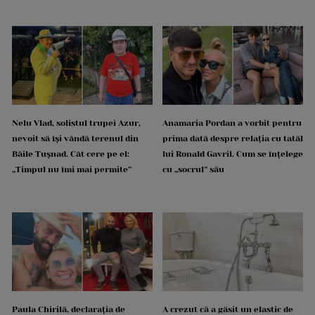
Nelu Vlad, solistul trupei Azur,
Anamaria Pordan a vorbit pentru
nevoit să își vândă terenul din
prima dată despre relația cu tatăl
Băile Tușnad. Cât cere pe el:
lui Ronald Gavril. Cum se înțelege
„Timpul nu îmi mai permite”
cu „socrul” său
Paula Chirilă, declarația de
A crezut că a găsit un elastic de