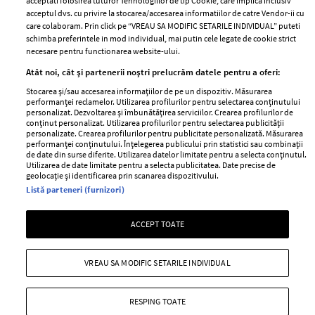
Publicitate
acceptati folosirea tuturor Tehnologiilor de tip Cookie, care implica inclusiv
acceptul dvs. cu privire la stocarea/accesarea informatiilor de catre Vendor-ii cu
Abonamente
care colaboram. Prin click pe “VREAU SA MODIFIC SETARILE INDIVIDUAL” puteti
schimba preferintele in mod individual, mai putin cele legate de cookie strict
necesare pentru functionarea website-ului.
Stiri
Libertatea pentru
Atât noi, cât și partenerii noștri prelucrăm datele pentru a oferi:
femei
GSP
Stocarea și/sau accesarea informațiilor de pe un dispozitiv. Măsurarea
Viva
performanței reclamelor. Utilizarea profilurilor pentru selectarea conținutului
Unica
personalizat. Dezvoltarea și îmbunătățirea serviciilor. Crearea profilurilor de
Avantaje
conținut personalizat. Utilizarea profilurilor pentru selectarea publicității
Baby
personalizate. Crearea profilurilor pentru publicitate personalizată. Măsurarea
Retete practice
performanței conținutului. Înțelegerea publicului prin statistici sau combinații
Retete
de date din surse diferite. Utilizarea datelor limitate pentru a selecta conținutul.
Utilizarea de date limitate pentru a selecta publicitatea. Date precise de
geolocație și identificarea prin scanarea dispozitivului.
Pariază responsabil! Decizia ONJN nr. 821/25.09.2025.
Listă parteneri (furnizori)
Jocurile de noroc sunt interzise minorilor.
ACCEPT TOATE
Copyright © 2026 Ringier Romania SRL
VREAU SA MODIFIC SETARILE INDIVIDUAL
RESPING TOATE