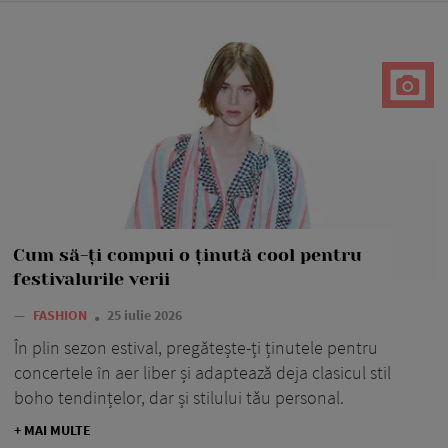
Cum să-ți compui o ținută cool pentru
festivalurile verii
—
FASHION
25 iulie 2026
În plin sezon estival, pregătește-ți ținutele pentru
concertele în aer liber și adaptează deja clasicul stil
boho tendințelor, dar și stilului tău personal.
+ MAI MULTE