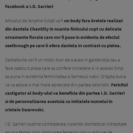
Facebook a I.D. Sarrieri
.
Articolul de lenjerie licitat va fi
un body fara bretele realizat
din dantela Chantilly in nuanta fisticului copt cu delicate
ornamente florale care vor fi puse in evidenta de efectul
seethrough pe care il ofera dantela in contrast cu pielea.
Sarbatorile vor fi un motiv bun de a avea in garderoba sau a
face cadou o piesa care sa confere incredere si in acelasi timp
sa puna in evidenta feminitatea si farmecul nativ. O fapta buna
va va aduce o mai mare apreciere din partea celorlalti.
Fericitul
castigator al body-ului va beneficia din partea I.D. Sarrieri
si de personalizarea acestuia cu initialele numelui în
cristale Swarovski.
I.D. Sarrieri sustine combaterea violentei domestice indreptate
asupra femeii prin implicarea femeilor intr-o actiune de