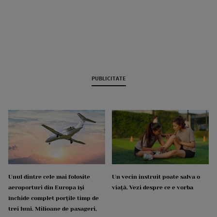
PUBLICITATE
Unul dintre cele mai folosite
Un vecin instruit poate salva o
aeroporturi din Europa își
viață. Vezi despre ce e vorba
închide complet porțile timp de
trei luni. Milioane de pasageri,