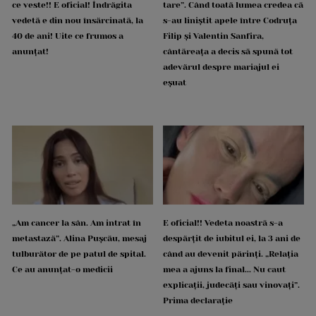
ce veste!! E oficial! Îndrăgita
tare”. Când toată lumea credea că
vedetă e din nou însărcinată, la
s-au liniștit apele între Codruța
40 de ani! Uite ce frumos a
Filip și Valentin Sanfira,
anunțat!
cântăreața a decis să spună tot
adevărul despre mariajul ei
eșuat
„Am cancer la sân. Am intrat în
E oficial!! Vedeta noastră s-a
metastază”. Alina Pușcău, mesaj
despărțit de iubitul ei, la 3 ani de
tulburător de pe patul de spital.
când au devenit părinți. „Relația
Ce au anunțat-o medicii
mea a ajuns la final... Nu caut
explicații, judecăți sau vinovați”.
Prima declarație