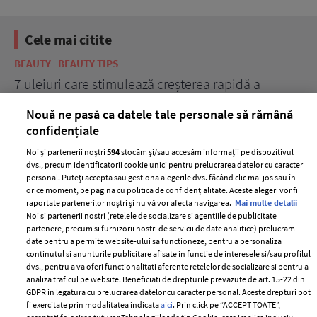
Cele mai citite
BEAUTY
BEAUTY TIPS
BE
țe
7 uleiuri care stimulează creșterea rapidă a
Ce
părului
de
Nouă ne pasă ca datele tale personale să rămână
confidențiale
Noi și partenerii noștri
594
stocăm și/sau accesăm informații pe dispozitivul
dvs., precum identificatorii cookie unici pentru prelucrarea datelor cu caracter
personal. Puteți accepta sau gestiona alegerile dvs. făcând clic mai jos sau în
orice moment, pe pagina cu politica de confidențialitate. Aceste alegeri vor fi
raportate partenerilor noștri și nu vă vor afecta navigarea.
Mai multe detalii
Noi si partenerii nostri (retelele de socializare si agentiile de publicitate
partenere, precum si furnizorii nostri de servicii de date analitice) prelucram
ELLE Style Awards
Termeni si conditii
date pentru a permite website-ului sa functioneze, pentru a personaliza
2024
continutul si anunturile publicitare afisate in functie de interesele si/sau profilul
Politica de
dvs., pentru a va oferi functionalitati aferente retelelor de socializare si pentru a
Despre ELLE
confidențialitate
analiza traficul pe website. Beneficiati de drepturile prevazute de art. 15-22 din
Romania
GDPR in legatura cu prelucrarea datelor cu caracter personal. Aceste drepturi pot
Politica de cookies
fi exercitate prin modalitatea indicata
aici
. Prin click pe “ACCEPT TOATE”,
Contact