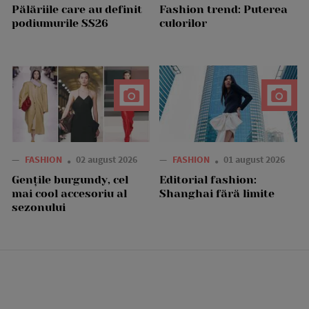
Pălăriile care au definit
Fashion trend: Puterea
podiumurile SS26
culorilor
—
FASHION
02 august 2026
—
FASHION
01 august 2026
Gențile burgundy, cel
Editorial fashion:
mai cool accesoriu al
Shanghai fără limite
sezonului