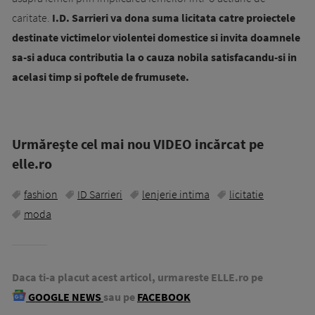
caritate.
I.D. Sarrieri va dona suma licitata catre proiectele
destinate victimelor violentei domestice si invita doamnele
sa-si aduca contributia la o cauza nobila satisfacandu-si in
acelasi timp si poftele de frumusete.
Urmăreşte cel mai nou VIDEO incărcat pe
elle.ro
fashion
ID Sarrieri
lenjerie intima
licitatie
moda
Daca ti-a placut acest articol, urmareste ELLE.ro pe
GOOGLE NEWS
sau pe
FACEBOOK