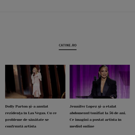
CATINE.RO
Dolly Parton și-a anulat
Jennifer Lopez și-a etalat
rezidența în Las Vegas. Cu ce
abdomenul tonifiat la 56 de ani.
probleme de sănătate se
Ce imagini a postat artista în
confruntă artista
mediul online