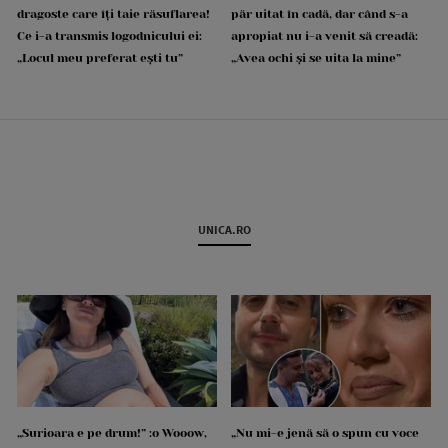
dragoste care îți taie răsuflarea!
păr uitat în cadă, dar când s-a
Ce i-a transmis logodnicului ei:
apropiat nu i-a venit să creadă:
„Locul meu preferat ești tu”
„Avea ochi și se uita la mine”
UNICA.RO
„Surioara e pe drum!” :o Wooow,
„Nu mi-e jenă să o spun cu voce