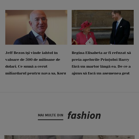
Jeff Bezos își vinde iahtul în
Regina Elisabeta ar fi refuzat să
valoare de 500 de milioane de
preia apelurile Prințului Harry
dolari. Ce sumă a cerut
fără un martor lângă ea. De ce a
miliardarul pentru nava sa, Koru
ajuns să facă un asemenea gest
fashion
MAI MULTE DIN