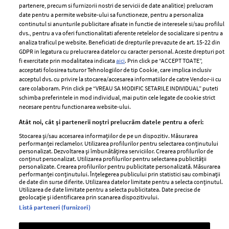
partenere, precum si furnizorii nostri de servicii de date analitice) prelucram
ELLE Style Awards
Termeni si conditii
date pentru a permite website-ului sa functioneze, pentru a personaliza
2024
continutul si anunturile publicitare afisate in functie de interesele si/sau profilul
Politica de
dvs., pentru a va oferi functionalitati aferente retelelor de socializare si pentru a
Despre ELLE
confidențialitate
analiza traficul pe website. Beneficiati de drepturile prevazute de art. 15-22 din
Romania
GDPR in legatura cu prelucrarea datelor cu caracter personal. Aceste drepturi pot
Politica de cookies
fi exercitate prin modalitatea indicata
aici
. Prin click pe “ACCEPT TOATE”,
Contact
Publicitate
acceptati folosirea tuturor Tehnologiilor de tip Cookie, care implica inclusiv
acceptul dvs. cu privire la stocarea/accesarea informatiilor de catre Vendor-ii cu
Abonamente
care colaboram. Prin click pe “VREAU SA MODIFIC SETARILE INDIVIDUAL” puteti
schimba preferintele in mod individual, mai putin cele legate de cookie strict
necesare pentru functionarea website-ului.
Stiri
Libertatea pentru
Atât noi, cât și partenerii noștri prelucrăm datele pentru a oferi:
femei
GSP
Stocarea și/sau accesarea informațiilor de pe un dispozitiv. Măsurarea
Viva
performanței reclamelor. Utilizarea profilurilor pentru selectarea conținutului
Unica
personalizat. Dezvoltarea și îmbunătățirea serviciilor. Crearea profilurilor de
Avantaje
conținut personalizat. Utilizarea profilurilor pentru selectarea publicității
Baby
personalizate. Crearea profilurilor pentru publicitate personalizată. Măsurarea
Retete practice
performanței conținutului. Înțelegerea publicului prin statistici sau combinații
Retete
de date din surse diferite. Utilizarea datelor limitate pentru a selecta conținutul.
Utilizarea de date limitate pentru a selecta publicitatea. Date precise de
geolocație și identificarea prin scanarea dispozitivului.
Pariază responsabil! Decizia ONJN nr. 821/25.09.2025.
Listă parteneri (furnizori)
Jocurile de noroc sunt interzise minorilor.