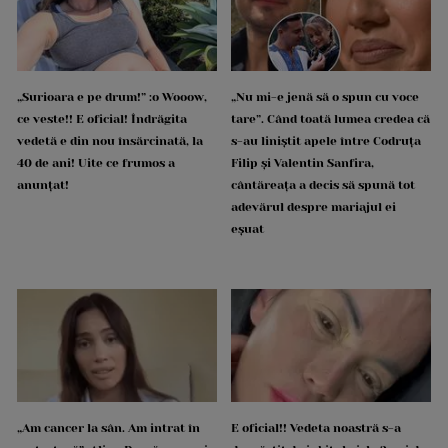
„Surioara e pe drum!” :o Wooow,
„Nu mi-e jenă să o spun cu voce
ce veste!! E oficial! Îndrăgita
tare”. Când toată lumea credea că
vedetă e din nou însărcinată, la
s-au liniștit apele între Codruța
40 de ani! Uite ce frumos a
Filip și Valentin Sanfira,
anunțat!
cântăreața a decis să spună tot
adevărul despre mariajul ei
eșuat
„Am cancer la sân. Am intrat în
E oficial!! Vedeta noastră s-a