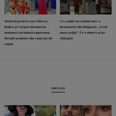
Motivul pentru care Mircea
Ce a pățit un român într-o
Badea și Carmen Brumă nu
benzinărie din Bulgaria: „Aveți
mănâncă niciodată împreună.
mare grijă!”. Ce a observat pe
Detalii neștiute din viața lor de
chitanță
cuplu
UNICA.RO