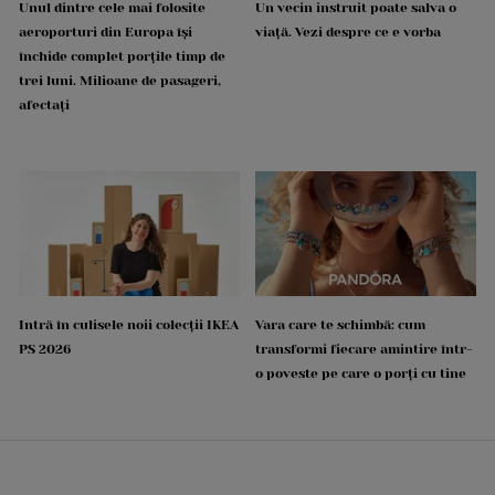
Unul dintre cele mai folosite
Un vecin instruit poate salva o
aeroporturi din Europa își
viață. Vezi despre ce e vorba
închide complet porțile timp de
trei luni. Milioane de pasageri,
afectați
Intră în culisele noii colecții IKEA
Vara care te schimbă: cum
PS 2026
transformi fiecare amintire într-
o poveste pe care o porți cu tine