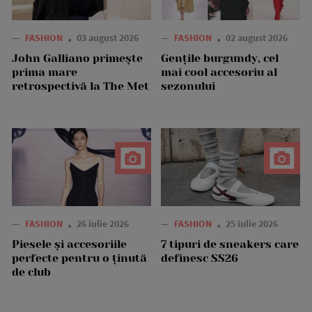
—
FASHION
03 august 2026
—
FASHION
02 august 2026
John Galliano primește
Gențile burgundy, cel
prima mare
mai cool accesoriu al
retrospectivă la The Met
sezonului
—
FASHION
26 iulie 2026
—
FASHION
25 iulie 2026
Piesele și accesoriile
7 tipuri de sneakers care
perfecte pentru o ținută
definesc SS26
de club