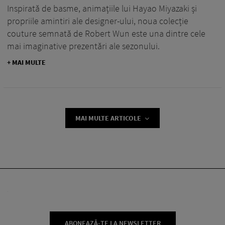
Inspirată de basme, animațiile lui Hayao Miyazaki și
propriile amintiri ale designer-ului, noua colecție
couture semnată de Robert Wun este una dintre cele
mai imaginative prezentări ale sezonului.
+ MAI MULTE
MAI MULTE ARTICOLE
ABONEAZĂ-TE LA NEWSLETTER