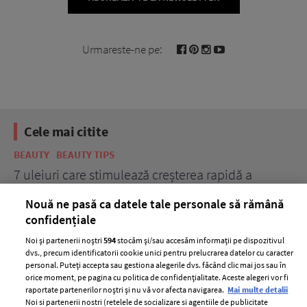
Urmareste-ne pe:
Cele mai citite
BEAUTY
BEAUTY TIPS
BE
țe
7 uleiuri care stimulează creșterea rapidă a
Ce
părului
de
Nouă ne pasă ca datele tale personale să rămână
confidențiale
Noi și partenerii noștri
594
stocăm și/sau accesăm informații pe dispozitivul
dvs., precum identificatorii cookie unici pentru prelucrarea datelor cu caracter
personal. Puteți accepta sau gestiona alegerile dvs. făcând clic mai jos sau în
orice moment, pe pagina cu politica de confidențialitate. Aceste alegeri vor fi
raportate partenerilor noștri și nu vă vor afecta navigarea.
Mai multe detalii
Noi si partenerii nostri (retelele de socializare si agentiile de publicitate