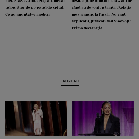
metastază”. Alina Pușcău, mesaj
despărțit de iubitul ei, la 3 ani de
tulburător de pe patul de spital.
când au devenit părinți. „Relația
Ce au anunțat-o medicii
mea a ajuns la final... Nu caut
explicații, judecăți sau vinovați”.
Prima declarație
CATINE.RO