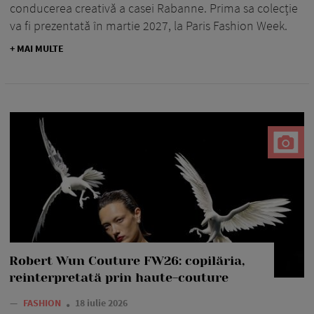
conducerea creativă a casei Rabanne. Prima sa colecție
va fi prezentată în martie 2027, la Paris Fashion Week.
+ MAI MULTE
Robert Wun Couture FW26: copilăria,
reinterpretată prin haute-couture
—
FASHION
18 iulie 2026