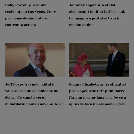
Dolly Parton și-a anulat
Jennifer Lopez și-a etalat
rezidența în Las Vegas. Cu ce
abdomenul tonifiat la 56 de ani.
probleme de sănătate se
Ce imagini a postat artista în
confruntă artista
mediul online
Jeff Bezos își vinde iahtul în
Regina Elisabeta ar fi refuzat să
valoare de 500 de milioane de
preia apelurile Prințului Harry
dolari. Ce sumă a cerut
fără un martor lângă ea. De ce a
miliardarul pentru nava sa, Koru
ajuns să facă un asemenea gest