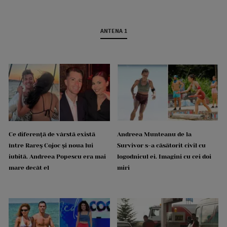
ANTENA 1
Ce diferență de vârstă există
Andreea Munteanu de la
între Rareș Cojoc și noua lui
Survivor s-a căsătorit civil cu
iubită. Andreea Popescu era mai
logodnicul ei. Imagini cu cei doi
mare decât el
miri