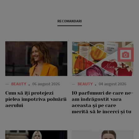
RECOMANDARI
—
BEAUTY
06 august 2026
—
BEAUTY
04 august 2026
Cum să îți protejezi
10 parfumuri de care ne-
pielea împotriva poluării
am îndrăgostit vara
aerului
aceasta și pe care
merită să le încerci și tu