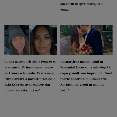
adevărul despre mariajul ei
eșuat
Cum a descoperit Alina Pușcău că
Despărțirea momentului în
are cancer. Primele semne care
România! Și-au spus adio după 2
au trimis-o la medic. Prietena ei,
copii și mulți ani împreună. „Sunt
Olga Barcari, a povestit tot: „Și în
foarte ancorată în Dumnezeu.
Asia Express avea cancer, dar
Am lăsat tot greul în mâinile
nimeni nu știa, nici ea”
Lui...”