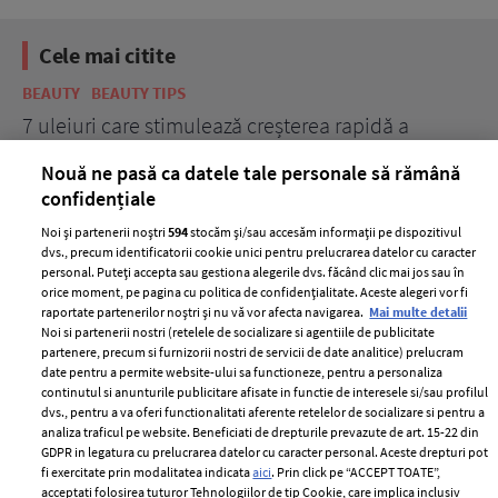
Cele mai citite
BEAUTY
BEAUTY TIPS
BE
țe
7 uleiuri care stimulează creșterea rapidă a
Ce
părului
de
Nouă ne pasă ca datele tale personale să rămână
confidențiale
Noi și partenerii noștri
594
stocăm și/sau accesăm informații pe dispozitivul
dvs., precum identificatorii cookie unici pentru prelucrarea datelor cu caracter
personal. Puteți accepta sau gestiona alegerile dvs. făcând clic mai jos sau în
orice moment, pe pagina cu politica de confidențialitate. Aceste alegeri vor fi
raportate partenerilor noștri și nu vă vor afecta navigarea.
Mai multe detalii
Noi si partenerii nostri (retelele de socializare si agentiile de publicitate
partenere, precum si furnizorii nostri de servicii de date analitice) prelucram
ELLE Style Awards
Termeni si conditii
date pentru a permite website-ului sa functioneze, pentru a personaliza
2024
continutul si anunturile publicitare afisate in functie de interesele si/sau profilul
Politica de
dvs., pentru a va oferi functionalitati aferente retelelor de socializare si pentru a
Despre ELLE
confidențialitate
analiza traficul pe website. Beneficiati de drepturile prevazute de art. 15-22 din
Romania
GDPR in legatura cu prelucrarea datelor cu caracter personal. Aceste drepturi pot
Politica de cookies
fi exercitate prin modalitatea indicata
aici
. Prin click pe “ACCEPT TOATE”,
Contact
Publicitate
acceptati folosirea tuturor Tehnologiilor de tip Cookie, care implica inclusiv