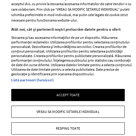
acceptul dvs. cu privire la stocarea/accesarea informatiilor de catre Vendor-ii cu
Abonamente
care colaboram. Prin click pe “VREAU SA MODIFIC SETARILE INDIVIDUAL” puteti
schimba preferintele in mod individual, mai putin cele legate de cookie strict
necesare pentru functionarea website-ului.
Stiri
Libertatea pentru
Atât noi, cât și partenerii noștri prelucrăm datele pentru a oferi:
femei
GSP
Stocarea și/sau accesarea informațiilor de pe un dispozitiv. Măsurarea
Viva
performanței reclamelor. Utilizarea profilurilor pentru selectarea conținutului
Unica
personalizat. Dezvoltarea și îmbunătățirea serviciilor. Crearea profilurilor de
Avantaje
conținut personalizat. Utilizarea profilurilor pentru selectarea publicității
Baby
personalizate. Crearea profilurilor pentru publicitate personalizată. Măsurarea
Retete practice
performanței conținutului. Înțelegerea publicului prin statistici sau combinații
Retete
de date din surse diferite. Utilizarea datelor limitate pentru a selecta conținutul.
Utilizarea de date limitate pentru a selecta publicitatea. Date precise de
geolocație și identificarea prin scanarea dispozitivului.
Pariază responsabil! Decizia ONJN nr. 821/25.09.2025.
Listă parteneri (furnizori)
Jocurile de noroc sunt interzise minorilor.
ACCEPT TOATE
Copyright © 2026 Ringier Romania SRL
VREAU SA MODIFIC SETARILE INDIVIDUAL
RESPING TOATE