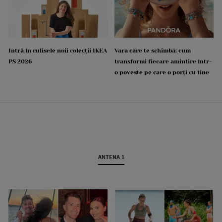
Intră în culisele noii colecții IKEA
Vara care te schimbă: cum
PS 2026
transformi fiecare amintire într-
o poveste pe care o porți cu tine
ANTENA 1