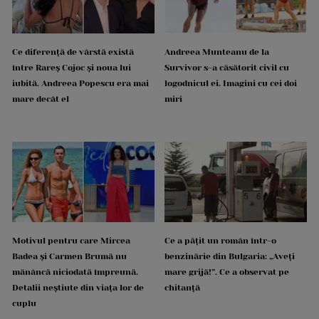
Ce diferență de vârstă există
Andreea Munteanu de la
între Rareș Cojoc și noua lui
Survivor s-a căsătorit civil cu
iubită. Andreea Popescu era mai
logodnicul ei. Imagini cu cei doi
mare decât el
miri
Motivul pentru care Mircea
Ce a pățit un român într-o
Badea și Carmen Brumă nu
benzinărie din Bulgaria: „Aveți
mănâncă niciodată împreună.
mare grijă!”. Ce a observat pe
Detalii neștiute din viața lor de
chitanță
cuplu