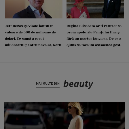
Jeff Bezos își vinde iahtul în
Regina Elisabeta ar fi refuzat să
valoare de 500 de milioane de
preia apelurile Prințului Harry
dolari. Ce sumă a cerut
fără un martor lângă ea. De ce a
miliardarul pentru nava sa, Koru
ajuns să facă un asemenea gest
beauty
MAI MULTE DIN