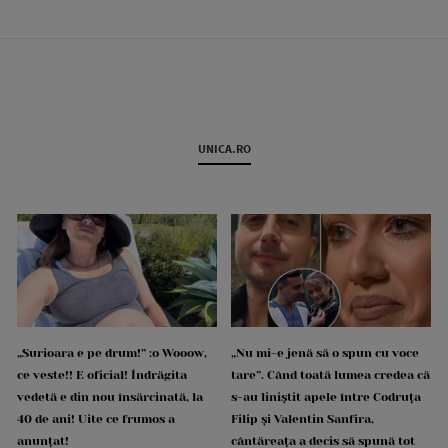
UNICA.RO
„Surioara e pe drum!” :o Wooow,
„Nu mi-e jenă să o spun cu voce
ce veste!! E oficial! Îndrăgita
tare”. Când toată lumea credea că
vedetă e din nou însărcinată, la
s-au liniștit apele între Codruța
40 de ani! Uite ce frumos a
Filip și Valentin Sanfira,
anunțat!
cântăreața a decis să spună tot