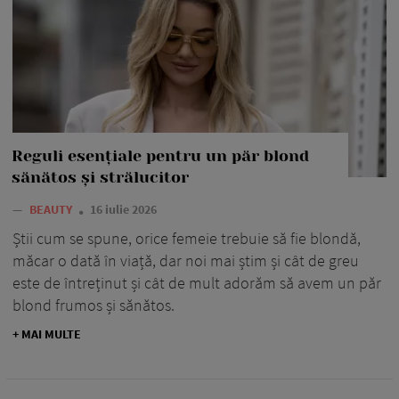
Reguli esențiale pentru un păr blond
sănătos și strălucitor
—
BEAUTY
16 iulie 2026
Știi cum se spune, orice femeie trebuie să fie blondă,
măcar o dată în viață, dar noi mai știm și cât de greu
este de întreținut și cât de mult adorăm să avem un păr
blond frumos și sănătos.
+ MAI MULTE