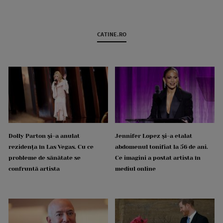
CATINE.RO
Dolly Parton și-a anulat
Jennifer Lopez și-a etalat
rezidența în Las Vegas. Cu ce
abdomenul tonifiat la 56 de ani.
probleme de sănătate se
Ce imagini a postat artista în
confruntă artista
mediul online