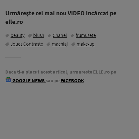
Urmăreşte cel mai nou VIDEO incărcat pe
elle.ro
beauty
blush
Chanel
frumusete
Joues Contraste
machiaj
make-up
Daca ti-a placut acest articol, urmareste ELLE.ro pe
GOOGLE NEWS
sau pe
FACEBOOK