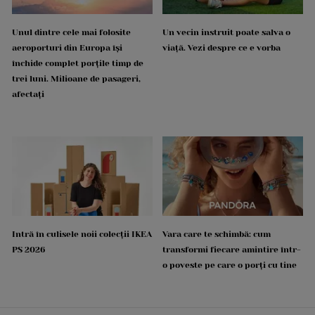
Unul dintre cele mai folosite
Un vecin instruit poate salva o
aeroporturi din Europa își
viață. Vezi despre ce e vorba
închide complet porțile timp de
trei luni. Milioane de pasageri,
afectați
Intră în culisele noii colecții IKEA
Vara care te schimbă: cum
PS 2026
transformi fiecare amintire într-
o poveste pe care o porți cu tine