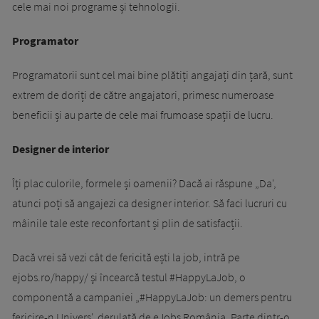
cele mai noi programe și tehnologii.
Programator
Programatorii sunt cel mai bine plătiți angajați din țară, sunt
extrem de doriți de către angajatori, primesc numeroase
beneficii și au parte de cele mai frumoase spații de lucru.
Designer de interior
Îți plac culorile, formele și oamenii? Dacă ai răspune „Da',
atunci poți să angajezi ca designer interior. Să faci lucruri cu
mâinile tale este reconfortant și plin de satisfacții.
Dacă vrei să vezi cât de fericită ești la job, intră pe
ejobs.ro/happy/ şi încearcă testul #HappyLaJob, o
componentă a campaniei „#HappyLaJob: un demers pentru
fericire-n Univers', derulată de eJobs România. Parte dintr-o