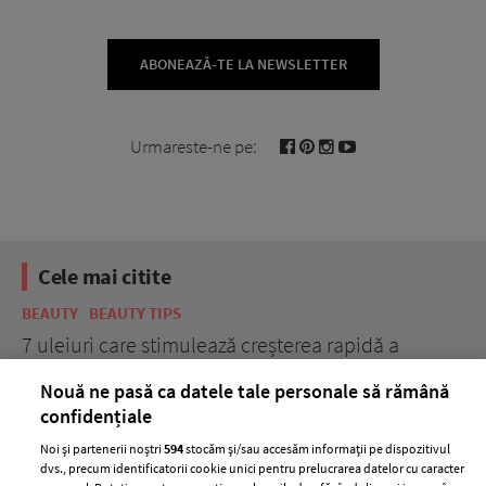
ABONEAZĂ-TE LA NEWSLETTER
Urmareste-ne pe:
Cele mai citite
BEAUTY
BEAUTY TIPS
BE
țe
7 uleiuri care stimulează creșterea rapidă a
Ce
părului
de
Nouă ne pasă ca datele tale personale să rămână
confidențiale
Noi și partenerii noștri
594
stocăm și/sau accesăm informații pe dispozitivul
dvs., precum identificatorii cookie unici pentru prelucrarea datelor cu caracter