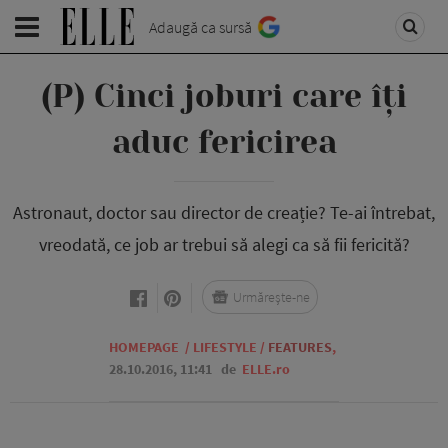
Adaugă ca sursă
(P) Cinci joburi care îți
aduc fericirea
Astronaut, doctor sau director de creație? Te-ai întrebat,
vreodată, ce job ar trebui să alegi ca să fii fericită?
Urmărește-ne
HOMEPAGE
/
LIFESTYLE
/
FEATURES
,
28.10.2016, 11:41
de
ELLE.ro