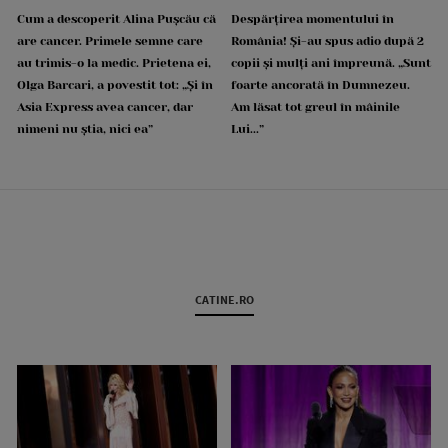
Cum a descoperit Alina Pușcău că
Despărțirea momentului în
are cancer. Primele semne care
România! Și-au spus adio după 2
au trimis-o la medic. Prietena ei,
copii și mulți ani împreună. „Sunt
Olga Barcari, a povestit tot: „Și în
foarte ancorată în Dumnezeu.
Asia Express avea cancer, dar
Am lăsat tot greul în mâinile
nimeni nu știa, nici ea”
Lui...”
CATINE.RO