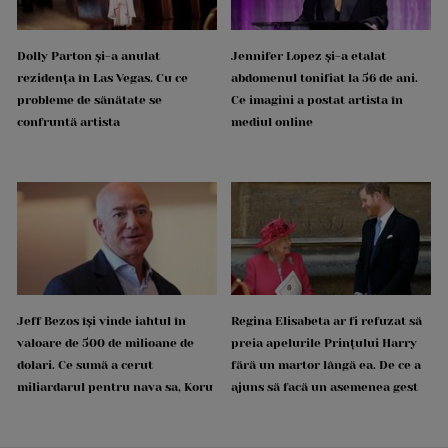
Dolly Parton și-a anulat
Jennifer Lopez și-a etalat
rezidența în Las Vegas. Cu ce
abdomenul tonifiat la 56 de ani.
probleme de sănătate se
Ce imagini a postat artista în
confruntă artista
mediul online
Jeff Bezos își vinde iahtul în
Regina Elisabeta ar fi refuzat să
valoare de 500 de milioane de
preia apelurile Prințului Harry
dolari. Ce sumă a cerut
fără un martor lângă ea. De ce a
miliardarul pentru nava sa, Koru
ajuns să facă un asemenea gest