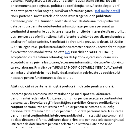
personal. Puteți accepta sau gestiona alegerile dvs. făcând clic mai jos sau în
orice moment, pe pagina cu politica de confidențialitate. Aceste alegeri vor fi
raportate partenerilor noștri și nu vă vor afecta navigarea.
Mai multe detalii
Noi si partenerii nostri (retelele de socializare si agentiile de publicitate
partenere, precum si furnizorii nostri de servicii de date analitice) prelucram
ELLE Style Awards
Termeni si conditii
date pentru a permite website-ului sa functioneze, pentru a personaliza
2024
continutul si anunturile publicitare afisate in functie de interesele si/sau profilul
Politica de
dvs., pentru a va oferi functionalitati aferente retelelor de socializare si pentru a
Despre ELLE
confidențialitate
analiza traficul pe website. Beneficiati de drepturile prevazute de art. 15-22 din
Romania
GDPR in legatura cu prelucrarea datelor cu caracter personal. Aceste drepturi pot
Politica de cookies
fi exercitate prin modalitatea indicata
aici
. Prin click pe “ACCEPT TOATE”,
Contact
Publicitate
acceptati folosirea tuturor Tehnologiilor de tip Cookie, care implica inclusiv
acceptul dvs. cu privire la stocarea/accesarea informatiilor de catre Vendor-ii cu
Abonamente
care colaboram. Prin click pe “VREAU SA MODIFIC SETARILE INDIVIDUAL” puteti
schimba preferintele in mod individual, mai putin cele legate de cookie strict
necesare pentru functionarea website-ului.
Stiri
Libertatea pentru
Atât noi, cât și partenerii noștri prelucrăm datele pentru a oferi:
femei
GSP
Stocarea și/sau accesarea informațiilor de pe un dispozitiv. Măsurarea
Viva
performanței reclamelor. Utilizarea profilurilor pentru selectarea conținutului
Unica
personalizat. Dezvoltarea și îmbunătățirea serviciilor. Crearea profilurilor de
Avantaje
conținut personalizat. Utilizarea profilurilor pentru selectarea publicității
Baby
personalizate. Crearea profilurilor pentru publicitate personalizată. Măsurarea
Retete practice
performanței conținutului. Înțelegerea publicului prin statistici sau combinații
Retete
de date din surse diferite. Utilizarea datelor limitate pentru a selecta conținutul.
Utilizarea de date limitate pentru a selecta publicitatea. Date precise de