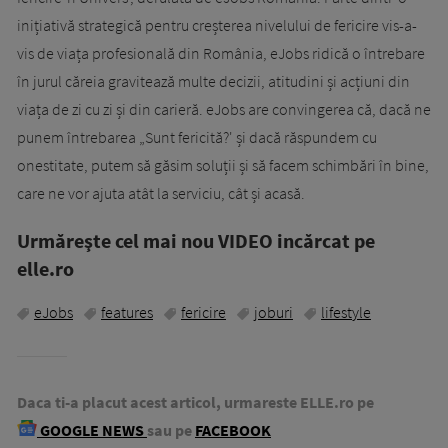
inițiativă strategică pentru creșterea nivelului de fericire vis-a-
vis de viața profesională din România, eJobs ridică o întrebare
în jurul căreia gravitează multe decizii, atitudini și acțiuni din
viața de zi cu zi și din carieră. eJobs are convingerea că, dacă ne
punem întrebarea „Sunt fericită?' și dacă răspundem cu
onestitate, putem să găsim soluții și să facem schimbări în bine,
care ne vor ajuta atât la serviciu, cât și acasă.
Urmăreşte cel mai nou VIDEO incărcat pe
elle.ro
eJobs
features
fericire
joburi
lifestyle
Daca ti-a placut acest articol, urmareste ELLE.ro pe
GOOGLE NEWS
sau pe
FACEBOOK