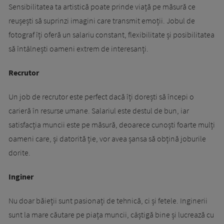
Sensibilitatea ta artistică poate prinde viață pe măsură ce
reușești să suprinzi imagini care transmit emoții. Jobul de
fotograf îți oferă un salariu constant, flexibilitate și posibilitatea
să întâlnești oameni extrem de interesanți.
Recrutor
Un job de recrutor este perfect dacă îți dorești să începi o
carieră în resurse umane. Salariul este destul de bun, iar
satisfacția muncii este pe măsură, deoarece cunoști foarte mulți
oameni care, și datorită ție, vor avea șansa să obțină joburile
dorite.
Inginer
Nu doar băieții sunt pasionați de tehnică, ci și fetele. Inginerii
sunt la mare căutare pe piața muncii, câștigă bine și lucrează cu