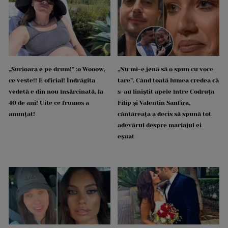
„Surioara e pe drum!” :o Wooow,
„Nu mi-e jenă să o spun cu voce
ce veste!! E oficial! Îndrăgita
tare”. Când toată lumea credea că
vedetă e din nou însărcinată, la
s-au liniștit apele între Codruța
40 de ani! Uite ce frumos a
Filip și Valentin Sanfira,
anunțat!
cântăreața a decis să spună tot
adevărul despre mariajul ei
eșuat