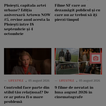
Ploiești, capitala artei
Filme SF care au
urbane? Ediția
dezamăgit publicul și cu
aniversară Artown NOW
care nu ar trebui să îți
#5, revine anul acesta la
pierzi timpul
Ploiești între 18
septembrie și 4
octombrie
—
LIFESTYLE
05 august 2026
—
LIFESTYLE
05 august 2026
Controlul face parte din
9 filme de neratat în
stilul tău relațional? De
luna august 2026 în
ce ar putea fi o mare
cinematografe
problemă