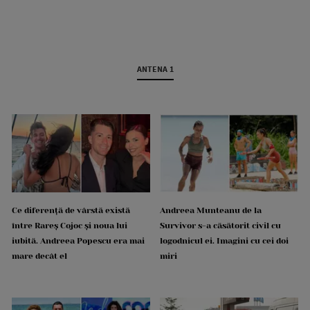
ANTENA 1
Ce diferență de vârstă există
Andreea Munteanu de la
între Rareș Cojoc și noua lui
Survivor s-a căsătorit civil cu
iubită. Andreea Popescu era mai
logodnicul ei. Imagini cu cei doi
mare decât el
miri