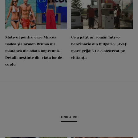
Motivul pentru care Mircea
Ce a pățit un român într-o
Badea și Carmen Brumă nu
benzinărie din Bulgaria: „Aveți
mănâncă niciodată împreună.
mare grijă!”. Ce a observat pe
Detalii neștiute din viața lor de
chitanță
cuplu
UNICA.RO