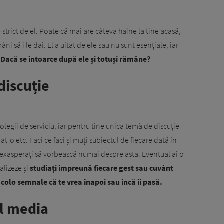
e strict de el. Poate că mai are câteva haine la tine acasă,
i să i le dai. El a uitat de ele sau nu sunt esențiale, iar
 Dacă se întoarce după ele și totuși rămâne?
discuție
 colegii de serviciu, iar pentru tine unica temă de discuție
iat-o etc. Faci ce faci și muți subiectul de fiecare dată în
t exasperați să vorbească numai despre asta. Eventual ai o
alizeze și
studiați împreună fiecare gest sau cuvânt
acolo semnale că te vrea înapoi sau încă îi pasă.
al media