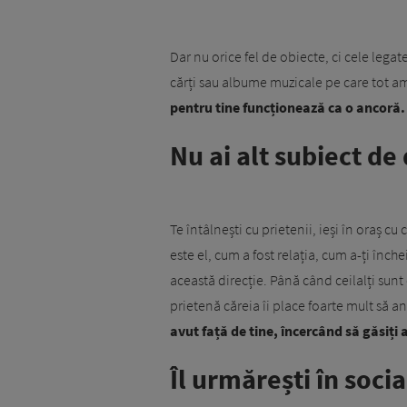
Dar nu orice fel de obiecte, ci cele legat
cărți sau albume muzicale pe care tot amân
pentru tine funcționează ca o ancoră.
Nu ai alt subiect de 
Te întâlnești cu prietenii, ieși în oraș cu
este el, cum a fost relația, cum a-ți înche
această direcție. Până când ceilalți sun
prietenă căreia îi place foarte mult să an
avut față de tine, încercând să găsiți 
Îl urmărești în soci