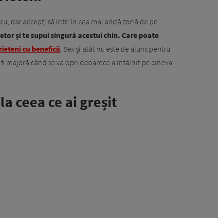
ru, dar accepți să intri în cea mai aridă zonă de pe
ietor și te supui singură acestui chin. Care poate
rieteni cu beneficii
. Sex și atât nu este de ajuns pentru
a fi majoră când se va opri deoarece a întâlnit pe cineva
la ceea ce ai greșit