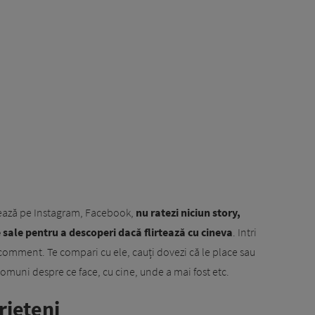
stează pe Instagram, Facebook,
nu ratezi niciun story,
 sale pentru a descoperi dacă flirtează cu cineva
. Intri
u comment. Te compari cu ele, cauți dovezi că le place sau
 comuni despre ce face, cu cine, unde a mai fost etc.
rieteni