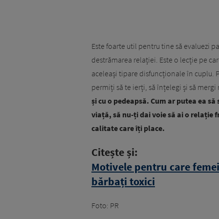
Este foarte util pentru tine să evaluezi p
destrămarea relației. Este o lecție pe care
aceleași tipare disfuncționale în cuplu. 
permiți să te ierți, să înțelegi și să mer
și cu o pedeapsă. Cum ar putea ea să s
viață, să nu-ți dai voie să ai o relați
calitate care îți place.
Citește și:
Motivele pentru care feme
bărbați toxici
Foto: PR