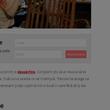
e
a cele
ut printr-o
despărțire
. Conștient știi că ai nevoie să te
ta, însă lucrul acesta nu se întâmplă. Trecutul te atrage ca
resant și ești captivă într-o bulă în care fără să îți dai
te