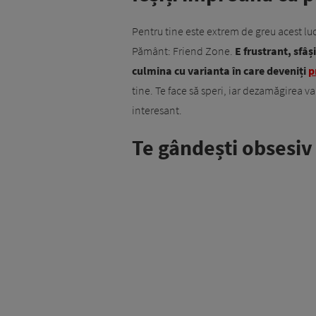
Pentru tine este extrem de greu acest luc
Pământ: Friend Zone.
E frustrant, sfâș
culmina cu varianta în care deveniți
p
tine. Te face să speri, iar dezamăgirea v
interesant.
Te gândești obsesiv 