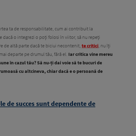
artea ta de responsabilitate, cum ai contribuit la
 dacă o integrezi o poți folosi în viitor, să nu repeți
Pe de altă parte dacă te biciui necontenit,
te critici
, nu îți
gi mai departe pe drumul tău, fără el.
Iar critica vine mereu
une în cazul tău? Să nu-ți dai voie să te bucuri de
e frumoasă cu altcineva, chiar dacă e o persoană de
ile de succes sunt dependente de