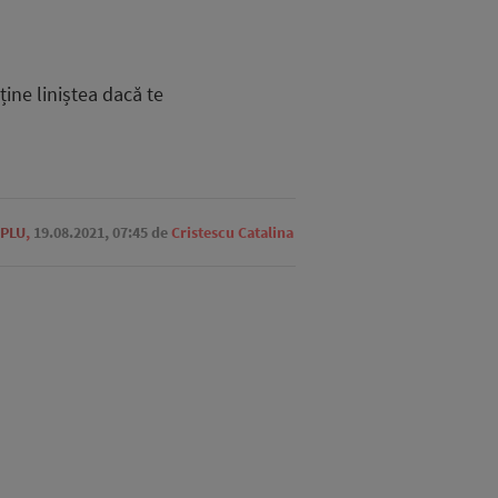
bține liniștea dacă te
UPLU
,
19.08.2021, 07:45
de
Cristescu Catalina