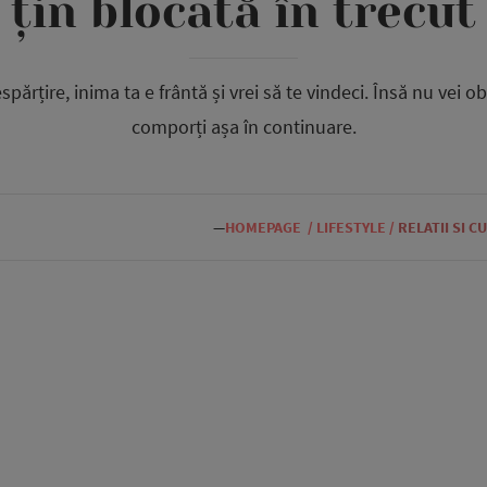
țin blocată în trecut
spărțire, inima ta e frântă și vrei să te vindeci. Însă nu vei o
comporți așa în continuare.
—
HOMEPAGE
/
LIFESTYLE
/
RELATII SI C