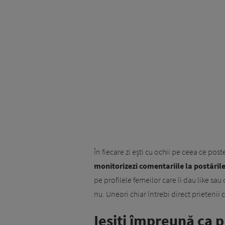
În fiecare zi ești cu ochii pe ceea ce po
monitorizezi comentariile la postările
pe profilele femeilor care îi dau like sa
nu. Uneori chiar întrebi direct prietenii
Ieșiți împreună ca p