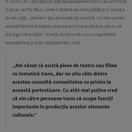
În ultimii ani, percepțiile față de persoanele trans s-au schimbat
în bine, iar Flo Păun simte o fărâmă de îmbunătățire în situația
lor de viață. „Oamenii știu de existența noastră. Nu mai suntem
această fantomă despre care a auzit cineva cândva, dar nu se
știe sigur că existăm.” Crede că mai e de lucru la capitolele
reprezentare și auto-reprezentare, însă.
„Am văzut că există piese de teatru sau filme
cu tematică trans, dar nu știu câte dintre
acestea consultă comunitatea cu privire la
această portretizare. Cu atât mai puține cred
că vin către persoane trans să ocupe funcții
importante în producția acestor elemente
culturale.”