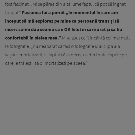
fost fascinat. „Mi se părea din altă lume faptul că pot să îngheț
timpul.”
Pasiunea lui a pornit „în momentul în care am
început să mă explorez pe mine ca persoană trans și să
încerc să-mi dau seama că e OK felul în care arăt și să fiu
confortabil în pielea mea.”
Mi-a spus ce îl încântă cel mai mult
la fotografie: „nu neapărat că faci o fotografie și ai clipa aia
veșnic imortalizată, ci faptul că ai decis, ca din toate clipele pe
care le trăiești, să o imortalizezi pe aceea.”