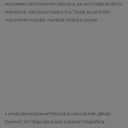
ascundeam când fredonam câte ceva, dar am învățat să cânt la
mandolină, cred că prin clasa a IV-a.” După, au venit alte
instrumente muzicale: mandolă, chitară și ukulele.
A urmat specializarea arhitectură la Liceul de Arte „Bălașa
Doamna” din Târgoviște și apoi a studiat Fotografie la