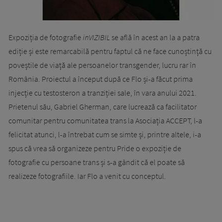
Expoziția de fotografie
inVIZIBIL
se află în acest an la a patra
ediție și este remarcabilă pentru faptul că ne face cunoștință cu
poveștile de viață ale persoanelor transgender, lucru rar în
România. Proiectul a început după ce Flo și-a făcut prima
injecție cu testosteron a tranziției sale, în vara anului 2021.
Prietenul său, Gabriel Gherman, care lucrează ca facilitator
comunitar pentru comunitatea trans la Asociația ACCEPT, l-a
felicitat atunci, l-a întrebat cum se simte și, printre altele, i-a
spus că vrea să organizeze pentru Pride o expoziție de
fotografie cu persoane trans și s-a gândit că el poate să
realizeze fotografiile. Iar Flo a venit cu conceptul.