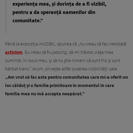
experiența mea, și dorința de a fi vizibil,
pentru a da speranță oamenilor din
comunitate.”
Până la expoziția
inVIZIBIL
, spunea că „nu vreau să fac vreodată
activism
. Eu vreau să fiu
passing
, să-mi trăiesc viața mea
cuminte, în locul meu, și să nu știe nimeni că sunt Flo și sunt
bărbat trans.” Acum, privește altfel puterea vizibilității sale.
„Am vrut să fac asta pentru comunitatea care mi-a oferit un
loc călduț și o familie primitoare în momentul în care
familia mea nu mă accepta neapărat.”