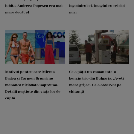
iubită. Andreea Popescu era mai
logodnicul ei. Imagini cu cei doi
mare decât el
miri
Motivul pentru care Mircea
Ce a pățit un român într-o
Badea și Carmen Brumă nu
benzinărie din Bulgaria: „Aveți
mănâncă niciodată împreună.
mare grijă!”. Ce a observat pe
Detalii neștiute din viața lor de
chitanță
cuplu