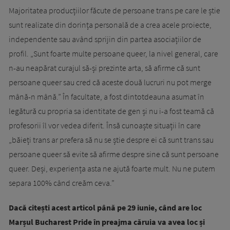
Majoritatea producțiilor făcute de persoane trans pe care le știe
sunt realizate din dorința personală de a crea acele proiecte,
independente sau având sprijin din partea asociațiilor de
profil. „Sunt foarte multe persoane queer, la nivel general, care
n-au neapărat curajul să-și prezinte arta, să afirme că sunt
persoane queer sau cred că aceste două lucruri nu pot merge
mână-n mână.” În facultate, a fost dintotdeauna asumat în
legătură cu propria sa identitate de gen și nu i-a fost teamă că
profesorii îl vor vedea diferit. Însă cunoaște situații în care
„băieți trans ar prefera să nu se știe despre ei că sunt trans sau
persoane queer să evite să afirme despre sine că sunt persoane
queer. Deși, experiența asta ne ajută foarte mult. Nu ne putem
separa 100% când creăm ceva.”
Dacă citești
acest articol până pe 29 iunie, când are loc
Marșul Bucharest Pride în preajma căruia va avea loc și