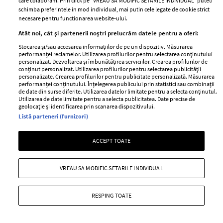
care colaboram. Prin click pe “VREAU SA MODIFIC SETARILE INDIVIDUAL” puteti
schimba preferintele in mod individual, mai putin cele legate de cookie strict
necesare pentru functionarea website-ului.
Atât noi, cât și partenerii noștri prelucrăm datele pentru a oferi:
Stocarea și/sau accesarea informațiilor de pe un dispozitiv. Măsurarea
performanței reclamelor. Utilizarea profilurilor pentru selectarea conținutului
personalizat. Dezvoltarea și îmbunătățirea serviciilor. Crearea profilurilor de
Cum a descoperit Alina Pușcău că
Despărțirea momentului în
conținut personalizat. Utilizarea profilurilor pentru selectarea publicității
personalizate. Crearea profilurilor pentru publicitate personalizată. Măsurarea
are cancer. Primele semne care
România! Și-au spus adio după 2
performanței conținutului. Înțelegerea publicului prin statistici sau combinații
au trimis-o la medic. Prietena ei,
copii și mulți ani împreună. „Sunt
de date din surse diferite. Utilizarea datelor limitate pentru a selecta conținutul.
Utilizarea de date limitate pentru a selecta publicitatea. Date precise de
Olga Barcari, a povestit tot: „Și în
foarte ancorată în Dumnezeu.
geolocație și identificarea prin scanarea dispozitivului.
Asia Express avea cancer, dar
Am lăsat tot greul în mâinile
Listă parteneri (furnizori)
nimeni nu știa, nici ea”
Lui...”
ACCEPT TOATE
VREAU SA MODIFIC SETARILE INDIVIDUAL
RESPING TOATE
CATINE.RO