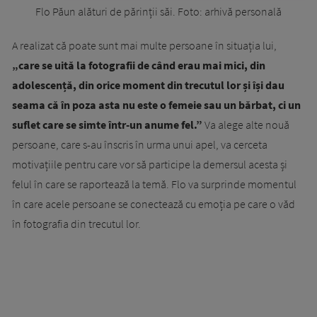
Flo Păun alături de părinții săi. Foto: arhivă personală
A realizat că poate sunt mai multe persoane în situația lui,
„care se uită la fotografii de când erau mai mici, din
adolescență, din orice moment din trecutul lor și își dau
seama că în poza asta nu este o femeie sau un bărbat, ci un
suflet care se simte într-un anume fel.”
Va alege alte nouă
persoane, care s-au înscris în urma unui apel, va cerceta
motivațiile pentru care vor să participe la demersul acesta și
felul în care se raportează la temă. Flo va surprinde momentul
în care acele persoane se conectează cu emoția pe care o văd
în fotografia din trecutul lor.