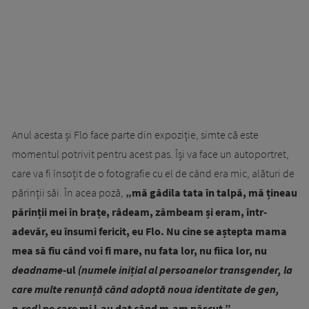
Anul acesta și Flo face parte din expoziție, simte că este
momentul potrivit pentru acest pas. Își va face un autoportret,
care va fi însoțit de o fotografie cu el de când era mic, alături de
părinții săi. În acea poză,
„mă gâdila tata în talpă, mă țineau
părinții mei în brațe, râdeam, zâmbeam și eram, într-
adevăr, eu însumi fericit, eu Flo. Nu cine se aștepta mama
mea să fiu când voi fi mare, nu fata lor, nu fiica lor, nu
deadname
-ul
(numele inițial al persoanelor transgender, la
care multe renunță când adoptă noua identitate de gen,
n.red)
pe care mi l-au dat când m-am născut.”