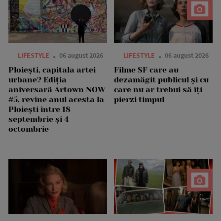
—
LIFESTYLE
06 august 2026
—
LIFESTYLE
06 august 2026
Ploiești, capitala artei
Filme SF care au
urbane? Ediția
dezamăgit publicul și cu
aniversară Artown NOW
care nu ar trebui să îți
#5, revine anul acesta la
pierzi timpul
Ploiești între 18
septembrie și 4
octombrie