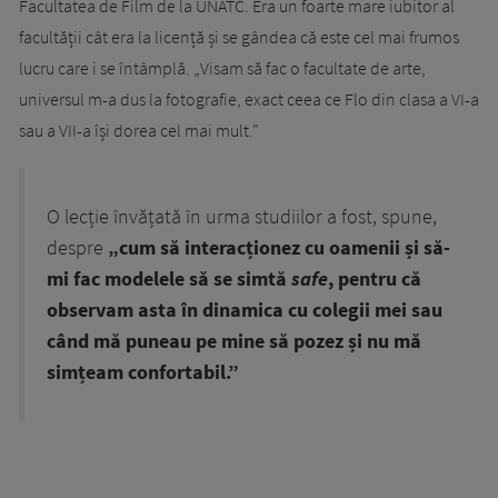
Facultatea de Film de la UNATC. Era un foarte mare iubitor al
facultății cât era la licență și se gândea că este cel mai frumos
lucru care i se întâmplă. „Visam să fac o facultate de arte,
universul m-a dus la fotografie, exact ceea ce Flo din clasa a VI-a
sau a VII-a își dorea cel mai mult.”
O lecție învățată în urma studiilor a fost, spune,
despre
„cum să interacționez cu oamenii și să-
mi fac modelele să se simtă
safe
, pentru că
observam asta în dinamica cu colegii mei sau
când mă puneau pe mine să pozez și nu mă
simțeam confortabil.”