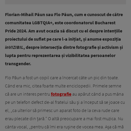
Florian-Mihail Păun sau Flo Păun, cum e cunoscut de către
comunitatea LGBTQIA+, este coordonatorul Bucharest
Pride 2024. Am avut ocazia să discut cu el despre intențiile
proiectului de suflet pe care l-a inițiat, și anume expoziția
inVIZIBIL
, despre intersecția dintre fotografie și activism și
lupta pentru reprezentarea și vizibilitatea persoanelor
transgender.
Flo Păun a fost un copil care a încercat câte un pic din toate.
Când era mic, citea foarte multe enciclopedii. Primele semne
că are un interes pentru
fotografie
au apărut când a pus mâna
pe un telefon defect de-al fratelui său și a început să se joace cu
el, „ca ulterior să primesc un aparat foto de la ceva rude care
erau plecate din țară.” O altă preocupare a mai fost muzica. Nu
cânta vocal, „pentru că îmi era rușine de vocea mea. Așa că mă