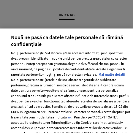
UNICA.RO
Nouă ne pasă ca datele tale personale să rămână
confidențiale
Noi și partenerii noștri
594
stocăm și/sau accesăm informații pe dispozitivul
dvs., precum identificatorii cookie unici pentru prelucrarea datelor cu caracter
personal. Puteți accepta sau gestiona alegerile dvs. făcând clic mai jos sau în
orice moment, pe pagina cu politica de confidențialitate. Aceste alegeri vor fi
raportate partenerilor noștri și nu vă vor afecta navigarea.
Mai multe detalii
„Surioara e pe drum!” :o Wooow,
„Nu mi-e jenă să o spun cu voce
Noi si partenerii nostri (retelele de socializare si agentiile de publicitate
ce veste!! E oficial! Îndrăgita
tare”. Când toată lumea credea că
partenere, precum si furnizorii nostri de servicii de date analitice) prelucram
vedetă e din nou însărcinată, la
s-au liniștit apele între Codruța
date pentru a permite website-ului sa functioneze, pentru a personaliza
40 de ani! Uite ce frumos a
Filip și Valentin Sanfira,
continutul si anunturile publicitare afisate in functie de interesele si/sau profilul
dvs., pentru a va oferi functionalitati aferente retelelor de socializare si pentru a
anunțat!
cântăreața a decis să spună tot
analiza traficul pe website. Beneficiati de drepturile prevazute de art. 15-22 din
adevărul despre mariajul ei
GDPR in legatura cu prelucrarea datelor cu caracter personal. Aceste drepturi pot
eșuat
fi exercitate prin modalitatea indicata
aici
. Prin click pe “ACCEPT TOATE”,
acceptati folosirea tuturor Tehnologiilor de tip Cookie, care implica inclusiv
acceptul dvs. cu privire la stocarea/accesarea informatiilor de catre Vendor-ii cu