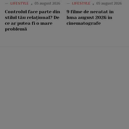
—
LIFESTYLE
05 august 2026
—
LIFESTYLE
05 august 2026
Controlul face parte din
9 filme de neratat în
stilul tău relațional? De
luna august 2026 în
ce ar putea fi o mare
cinematografe
problemă