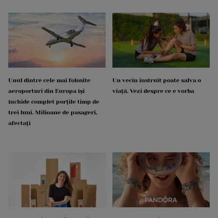
Unul dintre cele mai folosite
Un vecin instruit poate salva o
aeroporturi din Europa își
viață. Vezi despre ce e vorba
închide complet porțile timp de
trei luni. Milioane de pasageri,
afectați