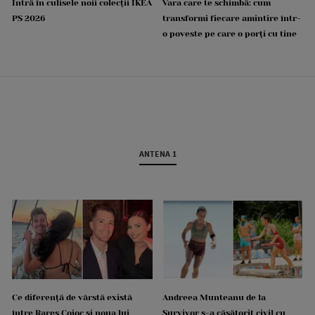
Intră în culisele noii colecții IKEA
Vara care te schimbă: cum
PS 2026
transformi fiecare amintire într-
o poveste pe care o porți cu tine
ANTENA 1
Ce diferență de vârstă există
Andreea Munteanu de la
între Rareș Cojoc și noua lui
Survivor s-a căsătorit civil cu