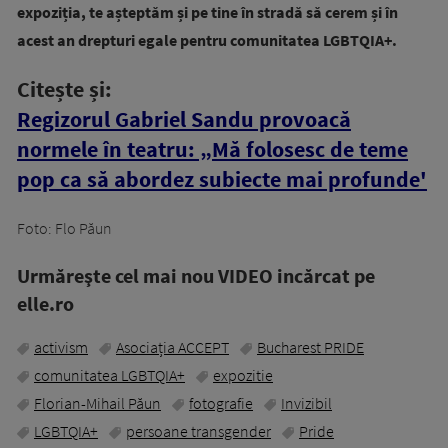
expoziția, te așteptăm și pe tine în stradă să cerem și în
acest an drepturi egale pentru comunitatea LGBTQIA+.
Citește și:
Regizorul Gabriel Sandu provoacă
normele în teatru: „Mă folosesc de teme
pop ca să abordez subiecte mai profunde'
Foto: Flo Păun
Urmăreşte cel mai nou VIDEO incărcat pe
elle.ro
activism
Asociația ACCEPT
Bucharest PRIDE
comunitatea LGBTQIA+
expozitie
Florian-Mihail Păun
fotografie
Invizibil
LGBTQIA+
persoane transgender
Pride