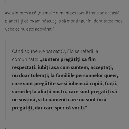
Avea impresia că „nu mai e nimeni persoană trans pe această
planetă și că m-am născut și o să mor singur în identitatea mea.
Ceea ce nu este adevărat.”
Când spune
we are ready
, Flo se referă la
comunitate:
„suntem pregătiți să fim
respectați, iubiți așa cum suntem, acceptați,
nu doar tolerați; la familiile persoanelor queer,
care sunt pregătite să-și iubească copiii, frații,
surorile; la aliații noștri, care sunt pregătiți să
ne susțină, și la oamenii care nu sunt încă
pregătiți, dar care sper că vor fi.”