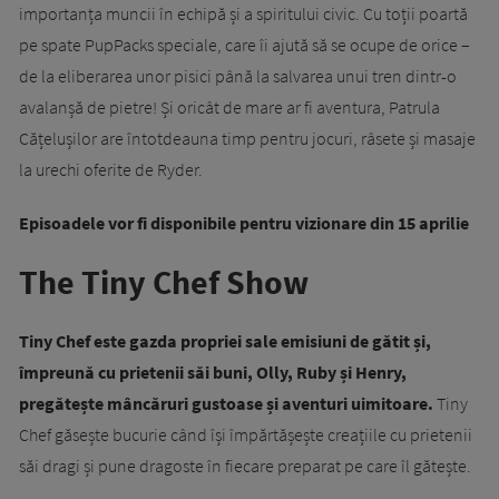
importanța muncii în echipă și a spiritului civic. Cu toții poartă
pe spate PupPacks speciale, care îi ajută să se ocupe de orice –
de la eliberarea unor pisici până la salvarea unui tren dintr-o
avalanșă de pietre! Și oricât de mare ar fi aventura, Patrula
Cățelușilor are întotdeauna timp pentru jocuri, râsete și masaje
la urechi oferite de Ryder.
Episoadele vor fi disponibile pentru vizionare din 15 aprilie
The Tiny Chef Show
Tiny Chef este gazda propriei sale emisiuni de gătit și,
împreună cu prietenii săi buni, Olly, Ruby și Henry,
pregătește mâncăruri gustoase și aventuri uimitoare.
Tiny
Chef găsește bucurie când își împărtășește creațiile cu prietenii
săi dragi și pune dragoste în fiecare preparat pe care îl gătește.