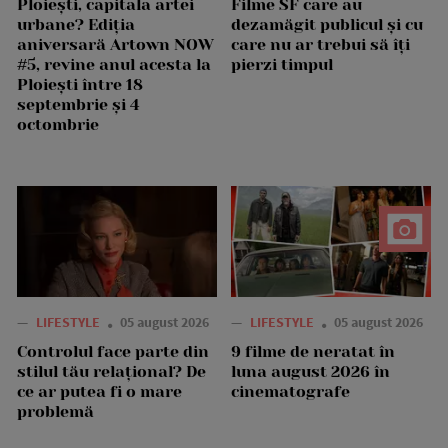
Ploiești, capitala artei
Filme SF care au
urbane? Ediția
dezamăgit publicul și cu
aniversară Artown NOW
care nu ar trebui să îți
#5, revine anul acesta la
pierzi timpul
Ploiești între 18
septembrie și 4
octombrie
—
LIFESTYLE
05 august 2026
—
LIFESTYLE
05 august 2026
Controlul face parte din
9 filme de neratat în
stilul tău relațional? De
luna august 2026 în
ce ar putea fi o mare
cinematografe
problemă