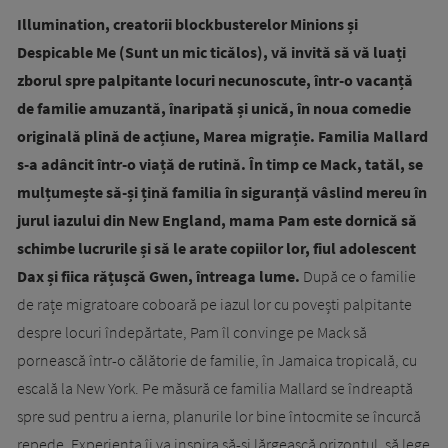
Illumination, creatorii blockbusterelor Minions și
Despicable Me (Sunt un mic ticălos), vă invită să vă luați
zborul spre palpitante locuri necunoscute, într-o vacanță
de familie amuzantă, înaripată și unică, în noua comedie
originală plină de acțiune, Marea migrație. Familia Mallard
s-a adâncit într-o viață de rutină. În timp ce Mack, tatăl, se
mulțumește să-și țină familia în siguranță vâslind mereu în
jurul iazului din New England, mama Pam este dornică să
schimbe lucrurile și să le arate copiilor lor, fiul adolescent
Dax și fiica rățușcă Gwen, întreaga lume.
După ce o familie
de rațe migratoare coboară pe iazul lor cu povești palpitante
despre locuri îndepărtate, Pam îl convinge pe Mack să
pornească într-o călătorie de familie, în Jamaica tropicală, cu
escală la New York. Pe măsură ce familia Mallard se îndreaptă
spre sud pentru a ierna, planurile lor bine întocmite se încurcă
repede. Experiența îi va inspira să-și lărgească orizontul, să lege