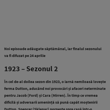
Noi episoade adăugate săptămânal, iar finalul sezonului
va fi difuzat pe 24 aprilie
1923 – Sezonul 2
În cel de-al doilea sezon din 1923, o iarnă nemiloasă lovește
ferma Dutton, aducând noi provocări și afaceri neterminate
pentru Jacob (Ford) și Cara (Mirren). În timp ce vremea
dificilă și adversarii amenință să pună capăt moștenirii
Dutton, Spencer (Sklenar) pornește spre casă într-o