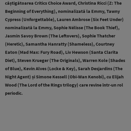
câștigătoarea Critics Choice Award, Christina Ricci (Z: The
Beginning of Everything), nominalizată la Emmy, Tawny
Cypress (Unforgettable), Lauren Ambrose (Six Feet Under)
nominalizată la Emmy, Sophie Nélisse (The Book Thief),
Jasmin Savoy Brown (The Leftovers), Sophie Thatcher
(Heretic), Samantha Hanratty (Shameless), Courtney
Eaton (Mad Max: Fury Road), Liv Hewson (Santa Clarita
Diet), Steven Krueger (The Originals), Warren Kole (Shades
of Blue), Kevin Alves (Locke & Key), Sarah Desjardins (The
Night Agent) și Simone Kessell (Obi-Wan Kenobi), cu Elijah
Wood (The Lord of the Rings trilogy) care revine într-un rol
periodic.