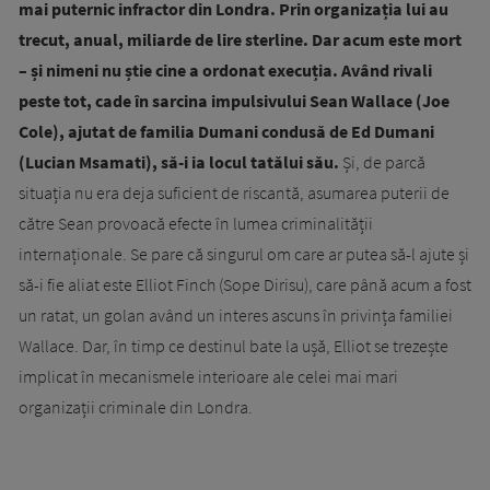
mai puternic infractor din Londra. Prin organizația lui au
trecut, anual, miliarde de lire sterline. Dar acum este mort
– și nimeni nu știe cine a ordonat execuția. Având rivali
peste tot, cade în sarcina impulsivului Sean Wallace (Joe
Cole), ajutat de familia Dumani condusă de Ed Dumani
(Lucian Msamati), să-i ia locul tatălui său.
Și, de parcă
situația nu era deja suficient de riscantă, asumarea puterii de
către Sean provoacă efecte în lumea criminalității
internaționale. Se pare că singurul om care ar putea să-l ajute și
să-i fie aliat este Elliot Finch (Sope Dirisu), care până acum a fost
un ratat, un golan având un interes ascuns în privința familiei
Wallace. Dar, în timp ce destinul bate la ușă, Elliot se trezește
implicat în mecanismele interioare ale celei mai mari
organizații criminale din Londra.