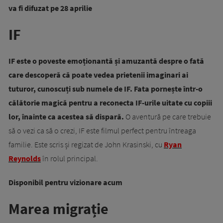
va fi difuzat pe 28 aprilie
IF
IF este o poveste emoționantă și amuzantă despre o fată
care descoperă că poate vedea prietenii imaginari ai
tuturor, cunoscuți sub numele de IF. Fata pornește într-o
călătorie magică pentru a reconecta IF-urile uitate cu copiii
lor, înainte ca acestea să dispară.
O aventură pe care trebuie
să o vezi ca să o crezi, IF este filmul perfect pentru întreaga
familie. Este scris și regizat de John Krasinski, cu
Ryan
Reynolds
în rolul principal.
Disponibil pentru vizionare acum
Marea migrație