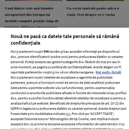
Unul dintre cele mai folosite
Un vecin instruit poate salva o
aeroporturi din Europa își
viață. Vezi despre ce e vorba
închide complet porțile timp de
trei luni. Milioane de pasageri,
afectați
Nouă ne pasă ca datele tale personale să rămână
confidențiale
Noi și partenerii noștri
594
stocăm și/sau accesăm informații pe dispozitivul
dvs., precum identificatorii cookie unici pentru prelucrarea datelor cu caracter
personal. Puteți accepta sau gestiona alegerile dvs. făcând clic mai jos sau în
orice moment, pe pagina cu politica de confidențialitate. Aceste alegeri vor fi
raportate partenerilor noștri și nu vă vor afecta navigarea.
Mai multe detalii
Noi si partenerii nostri (retelele de socializare si agentiile de publicitate
partenere, precum si furnizorii nostri de servicii de date analitice) prelucram
date pentru a permite website-ului sa functioneze, pentru a personaliza
Intră în culisele noii colecții IKEA
Vara care te schimbă: cum
continutul si anunturile publicitare afisate in functie de interesele si/sau profilul
PS 2026
transformi fiecare amintire într-
dvs., pentru a va oferi functionalitati aferente retelelor de socializare si pentru a
analiza traficul pe website. Beneficiati de drepturile prevazute de art. 15-22 din
o poveste pe care o porți cu tine
GDPR in legatura cu prelucrarea datelor cu caracter personal. Aceste drepturi pot
fi exercitate prin modalitatea indicata
aici
. Prin click pe “ACCEPT TOATE”,
acceptati folosirea tuturor Tehnologiilor de tip Cookie, care implica inclusiv
acceptul dvs. cu privire la stocarea/accesarea informatiilor de catre Vendor-ii cu