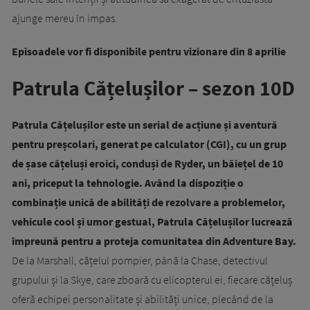
ajunge mereu în impas.
Episoadele vor fi disponibile pentru vizionare din 8 aprilie
Patrula Cățelușilor – sezon 10D
Patrula Cățelușilor este un serial de acțiune și aventură
pentru preșcolari, generat pe calculator (CGI), cu un grup
de șase cățeluși eroici, conduși de Ryder, un băiețel de 10
ani, priceput la tehnologie. Având la dispoziție o
combinație unică de abilități de rezolvare a problemelor,
vehicule cool și umor gestual, Patrula Cățelușilor lucrează
împreună pentru a proteja comunitatea din Adventure Bay.
De la Marshall, cățelul pompier, până la Chase, detectivul
grupului și la Skye, care zboară cu elicopterul ei, fiecare cățeluș
oferă echipei personalitate și abilități unice, plecând de la