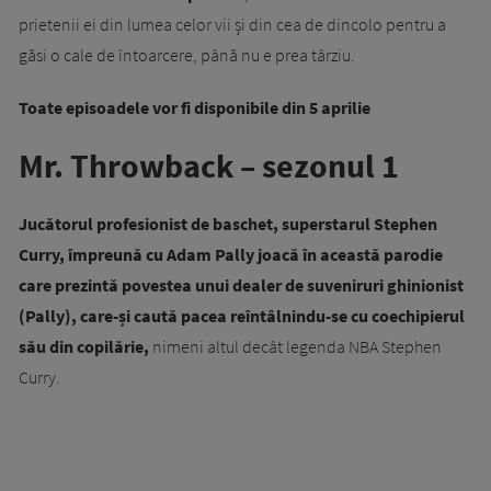
prietenii ei din lumea celor vii și din cea de dincolo pentru a
găsi o cale de întoarcere, până nu e prea târziu.
Toate episoadele vor fi disponibile din 5 aprilie
Mr. Throwback – sezonul 1
Jucătorul profesionist de baschet, superstarul Stephen
Curry, împreună cu Adam Pally joacă în această parodie
care prezintă povestea unui dealer de suveniruri ghinionist
(Pally), care-și caută pacea reîntâlnindu-se cu coechipierul
său din copilărie,
nimeni altul decât legenda NBA Stephen
Curry.