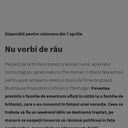
Disponibil pentru vizionare din 7 aprilie
Nu vorbi de rău
Plecând de la thrillerul danez cu același nume, apreciatul
scriitor/regizor James Watkins (The Woman in Black) face echipă
pentru acest remake cu celebrul studio de filme de groază
Blumhouse Productions (M3GAN și The Purge).
Povestea
prezintă o familie de americani aflați în vizită la o familie de
britanici, care s-au cunoscut în timpul unei vacanțe. Ceea ce
trebuia să fie un weekend idilic se destramă treptat, pe
măsură ce oaspeții încearcă să rămână politicoși în fața
neplăcerilor. James McAvoy (Atonement, Split),