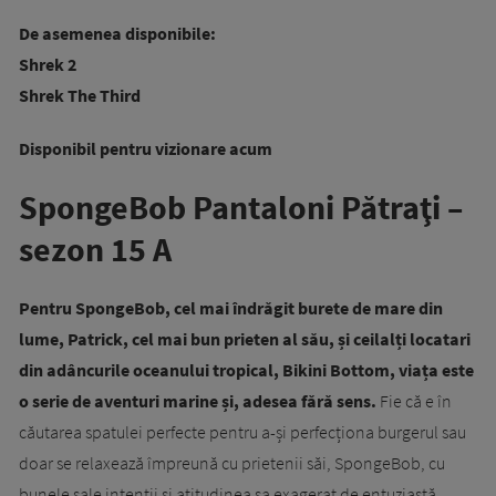
De asemenea disponibile:
Shrek 2
Shrek The Third
Disponibil pentru vizionare acum
SpongeBob Pantaloni Pătraţi –
sezon 15 A
Pentru SpongeBob, cel mai îndrăgit burete de mare din
lume, Patrick, cel mai bun prieten al său, și ceilalți locatari
din adâncurile oceanului tropical, Bikini Bottom, viața este
o serie de aventuri marine și, adesea fără sens.
Fie că e în
căutarea spatulei perfecte pentru a-și perfecționa burgerul sau
doar se relaxează împreună cu prietenii săi, SpongeBob, cu
bunele sale intenții și atitudinea sa exagerat de entuziastă