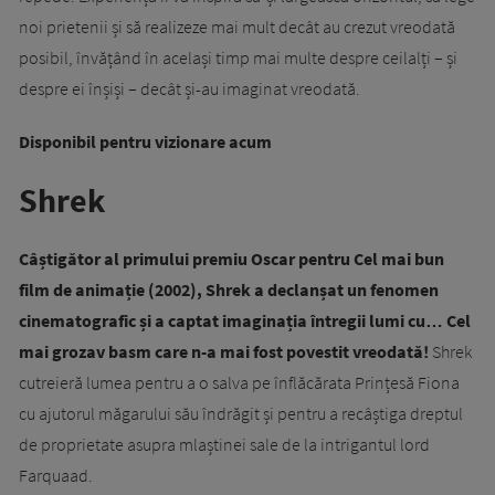
noi prietenii și să realizeze mai mult decât au crezut vreodată
posibil, învățând în același timp mai multe despre ceilalți – și
despre ei înșiși – decât și-au imaginat vreodată.
Disponibil pentru vizionare acum
Shrek
Câștigător al primului premiu Oscar pentru Cel mai bun
film de animație (2002), Shrek a declanșat un fenomen
cinematografic și a captat imaginația întregii lumi cu… Cel
mai grozav basm care n-a mai fost povestit vreodată!
Shrek
cutreieră lumea pentru a o salva pe înflăcărata Prințesă Fiona
cu ajutorul măgarului său îndrăgit și pentru a recâștiga dreptul
de proprietate asupra mlaștinei sale de la intrigantul lord
Farquaad.