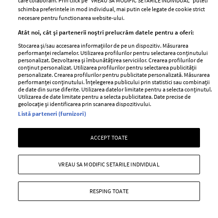
care colaboram. Prin click pe “VREAU SA MODIFIC SETARILE INDIVIDUAL” puteti
schimba preferintele in mod individual, mai putin cele legate de cookie strict
necesare pentru functionarea website-ului.
Atât noi, cât și partenerii noștri prelucrăm datele pentru a oferi:
ANTENA 1
Stocarea și/sau accesarea informațiilor de pe un dispozitiv. Măsurarea
performanței reclamelor. Utilizarea profilurilor pentru selectarea conținutului
personalizat. Dezvoltarea și îmbunătățirea serviciilor. Crearea profilurilor de
conținut personalizat. Utilizarea profilurilor pentru selectarea publicității
personalizate. Crearea profilurilor pentru publicitate personalizată. Măsurarea
performanței conținutului. Înțelegerea publicului prin statistici sau combinații
de date din surse diferite. Utilizarea datelor limitate pentru a selecta conținutul.
Utilizarea de date limitate pentru a selecta publicitatea. Date precise de
geolocație și identificarea prin scanarea dispozitivului.
Listă parteneri (furnizori)
ACCEPT TOATE
Ce diferență de vârstă există
Andreea Munteanu de la
între Rareș Cojoc și noua lui
Survivor s-a căsătorit civil cu
iubită. Andreea Popescu era mai
logodnicul ei. Imagini cu cei doi
VREAU SA MODIFIC SETARILE INDIVIDUAL
mare decât el
miri
RESPING TOATE