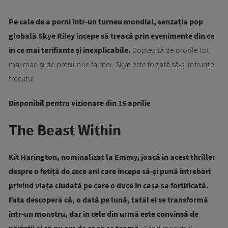
Pe cale de a porni într-un turneu mondial, senzația pop
globală Skye Riley începe să treacă prin evenimente din ce
în ce mai terifiante și inexplicabile.
Copleșită de ororile tot
mai mari și de presiunile faimei, Skye este forțată să-și înfrunte
trecutul.
Disponibil pentru vizionare din 15 aprilie
The Beast Within
Kit Harington, nominalizat la Emmy, joacă în acest thriller
despre o fetiță de zece ani care începe să-și pună întrebări
privind viața ciudată pe care o duce în casa sa fortificată.
Fata descoperă că, o dată pe lună, tatăl ei se transformă
într-un monstru, dar în cele din urmă este convinsă de
părinții ei că nu are de ce să se teamă.
Când monstrul