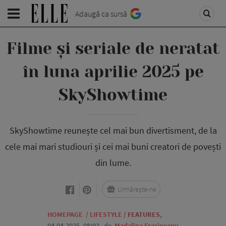
Adaugă ca sursă
Filme și seriale de neratat
în luna aprilie 2025 pe
SkyShowtime
SkyShowtime reunește cel mai bun divertisment, de la
cele mai mari studiouri și cei mai buni creatori de povești
din lume.
Urmărește-ne
HOMEPAGE
/
LIFESTYLE
/
FEATURES
,
04.04.2025, 08:03
de
Madalina Frasineanu