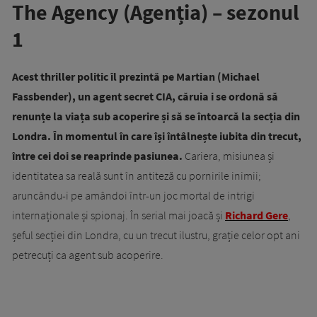
The Agency (Agenția) – sezonul
1
Acest thriller politic îl prezintă pe Martian (Michael
Fassbender), un agent secret CIA, căruia i se ordonă să
renunțe la viața sub acoperire și să se întoarcă la secția din
Londra. În momentul în care își întâlnește iubita din trecut,
între cei doi se reaprinde pasiunea.
Cariera, misiunea și
identitatea sa reală sunt în antiteză cu pornirile inimii;
aruncându-i pe amândoi într-un joc mortal de intrigi
internaționale și spionaj. În serial mai joacă și
Richard Gere
,
șeful secției din Londra, cu un trecut ilustru, grație celor opt ani
petrecuți ca agent sub acoperire.