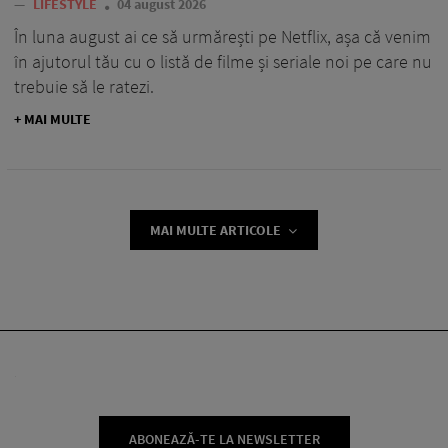
—
LIFESTYLE
04 august 2026
În luna august ai ce să urmărești pe Netflix, așa că venim
în ajutorul tău cu o listă de filme și seriale noi pe care nu
trebuie să le ratezi.
+ MAI MULTE
MAI MULTE ARTICOLE
ABONEAZĂ-TE LA NEWSLETTER