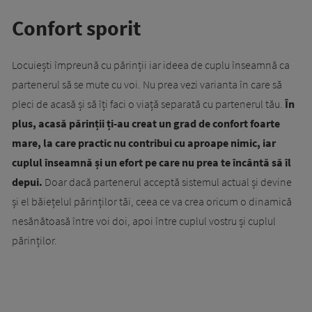
Confort sporit
Locuiești împreună cu părinții iar ideea de cuplu înseamnă ca
partenerul să se mute cu voi. Nu prea vezi varianta în care să
pleci de acasă și să îți faci o viață separată cu partenerul tău.
În
plus, acasă părinții ți-au creat un grad de confort foarte
mare, la care practic nu contribui cu aproape nimic, iar
cuplul înseamnă și un efort pe care nu prea te încântă să îl
depui.
Doar dacă partenerul acceptă sistemul actual și devine
și el băiețelul părinților tăi, ceea ce va crea oricum o dinamică
nesănătoasă între voi doi, apoi între cuplul vostru și cuplul
părinților.