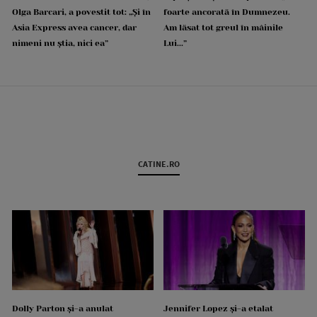
Olga Barcari, a povestit tot: „Și în
foarte ancorată în Dumnezeu.
Asia Express avea cancer, dar
Am lăsat tot greul în mâinile
nimeni nu știa, nici ea”
Lui...”
CATINE.RO
Dolly Parton și-a anulat
Jennifer Lopez și-a etalat