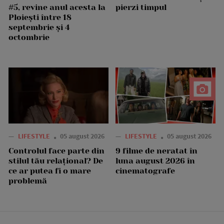
#5, revine anul acesta la
pierzi timpul
Ploiești între 18
septembrie și 4
octombrie
—
LIFESTYLE
05 august 2026
—
LIFESTYLE
05 august 2026
Controlul face parte din
9 filme de neratat în
stilul tău relațional? De
luna august 2026 în
ce ar putea fi o mare
cinematografe
problemă