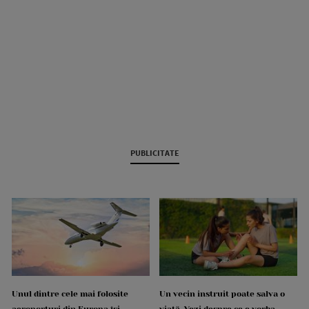
PUBLICITATE
Unul dintre cele mai folosite
Un vecin instruit poate salva o
aeroporturi din Europa își
viață. Vezi despre ce e vorba