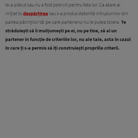
le-a plăcut sau nu a fost potrivit pentru fata lor. Ca atare ai
inițiat tu
despărțirea
sau s-a produs datorită intruziunilor din
partea părinților tăi pe care partenerul nu le putea tolera.
Te
străduiești să îi mulțumești pe ei, nu pe tine, să ai un
partener în funcție de criteriile lor, nu ale tale, asta în cazul
în care ți s-a permis să îți construiești propriile criterii.