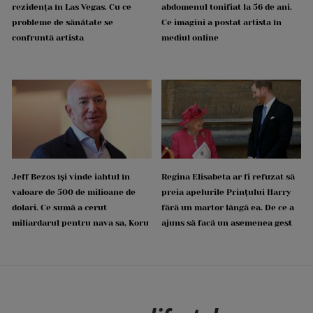
rezidența în Las Vegas. Cu ce
abdomenul tonifiat la 56 de ani.
probleme de sănătate se
Ce imagini a postat artista în
confruntă artista
mediul online
Jeff Bezos își vinde iahtul în
Regina Elisabeta ar fi refuzat să
valoare de 500 de milioane de
preia apelurile Prințului Harry
dolari. Ce sumă a cerut
fără un martor lângă ea. De ce a
miliardarul pentru nava sa, Koru
ajuns să facă un asemenea gest