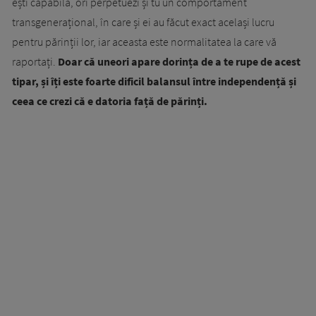
ești capabilă, ori perpetuezi și tu un comportament
transgenerațional, în care și ei au făcut exact același lucru
pentru părinții lor, iar aceasta este normalitatea la care vă
raportați.
Doar că uneori apare dorința de a te rupe de acest
tipar, și îți este foarte dificil balansul între independență și
ceea ce crezi că e datoria față de părinți.