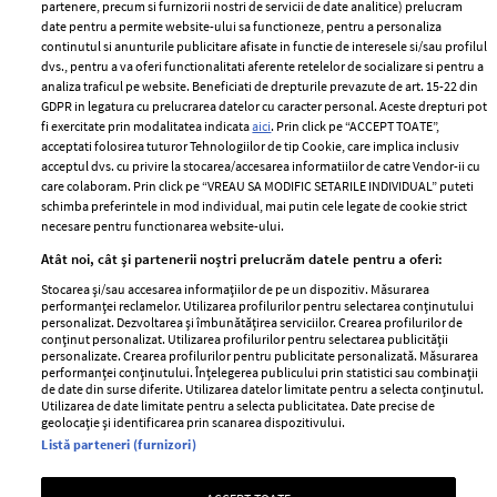
partenere, precum si furnizorii nostri de servicii de date analitice) prelucram
ELLE Style Awards
Termeni si conditii
date pentru a permite website-ului sa functioneze, pentru a personaliza
2024
continutul si anunturile publicitare afisate in functie de interesele si/sau profilul
Politica de
dvs., pentru a va oferi functionalitati aferente retelelor de socializare si pentru a
Despre ELLE
confidențialitate
analiza traficul pe website. Beneficiati de drepturile prevazute de art. 15-22 din
Romania
GDPR in legatura cu prelucrarea datelor cu caracter personal. Aceste drepturi pot
Politica de cookies
fi exercitate prin modalitatea indicata
aici
. Prin click pe “ACCEPT TOATE”,
Contact
Publicitate
acceptati folosirea tuturor Tehnologiilor de tip Cookie, care implica inclusiv
acceptul dvs. cu privire la stocarea/accesarea informatiilor de catre Vendor-ii cu
Abonamente
care colaboram. Prin click pe “VREAU SA MODIFIC SETARILE INDIVIDUAL” puteti
schimba preferintele in mod individual, mai putin cele legate de cookie strict
necesare pentru functionarea website-ului.
Stiri
Libertatea pentru
Atât noi, cât și partenerii noștri prelucrăm datele pentru a oferi:
femei
GSP
Stocarea și/sau accesarea informațiilor de pe un dispozitiv. Măsurarea
Viva
performanței reclamelor. Utilizarea profilurilor pentru selectarea conținutului
Unica
personalizat. Dezvoltarea și îmbunătățirea serviciilor. Crearea profilurilor de
Avantaje
conținut personalizat. Utilizarea profilurilor pentru selectarea publicității
Baby
personalizate. Crearea profilurilor pentru publicitate personalizată. Măsurarea
Retete practice
performanței conținutului. Înțelegerea publicului prin statistici sau combinații
Retete
de date din surse diferite. Utilizarea datelor limitate pentru a selecta conținutul.
Utilizarea de date limitate pentru a selecta publicitatea. Date precise de
geolocație și identificarea prin scanarea dispozitivului.
Pariază responsabil! Decizia ONJN nr. 821/25.09.2025.
Listă parteneri (furnizori)
Jocurile de noroc sunt interzise minorilor.