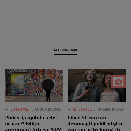
RECOMANDARI
—
LIFESTYLE
06 august 2026
—
LIFESTYLE
06 august 2026
Ploiești, capitala artei
Filme SF care au
urbane? Ediția
dezamăgit publicul și cu
aniversară Artown NOW
care nu ar trebui să îți