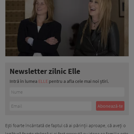
Newsletter zilnic Elle
Intră în lumea
ELLE
pentru a afla cele mai noi știri.
Ești foarte încântată de faptul că ai părinții aproape, că aveți o
legătură foarte strânsă și ai fost crescută cu ideea ca familia este