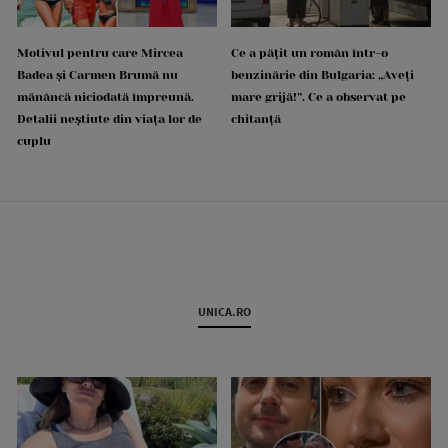
Motivul pentru care Mircea
Ce a pățit un român într-o
Badea și Carmen Brumă nu
benzinărie din Bulgaria: „Aveți
mănâncă niciodată împreună.
mare grijă!”. Ce a observat pe
Detalii neștiute din viața lor de
chitanță
cuplu
UNICA.RO