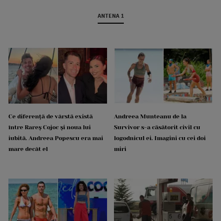
ANTENA 1
Ce diferență de vârstă există
Andreea Munteanu de la
între Rareș Cojoc și noua lui
Survivor s-a căsătorit civil cu
iubită. Andreea Popescu era mai
logodnicul ei. Imagini cu cei doi
mare decât el
miri