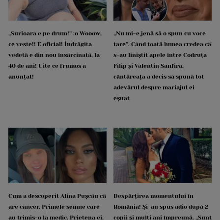
„Surioara e pe drum!” :o Wooow,
„Nu mi-e jenă să o spun cu voce
ce veste!! E oficial! Îndrăgita
tare”. Când toată lumea credea că
vedetă e din nou însărcinată, la
s-au liniștit apele între Codruța
40 de ani! Uite ce frumos a
Filip și Valentin Sanfira,
anunțat!
cântăreața a decis să spună tot
adevărul despre mariajul ei
eșuat
Cum a descoperit Alina Pușcău că
Despărțirea momentului în
are cancer. Primele semne care
România! Și-au spus adio după 2
au trimis-o la medic. Prietena ei,
copii și mulți ani împreună. „Sunt