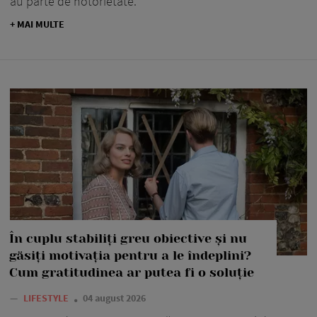
au parte de notorietate.
+ MAI MULTE
În cuplu stabiliți greu obiective și nu
găsiți motivația pentru a le îndeplini?
Cum gratitudinea ar putea fi o soluție
—
LIFESTYLE
04 august 2026