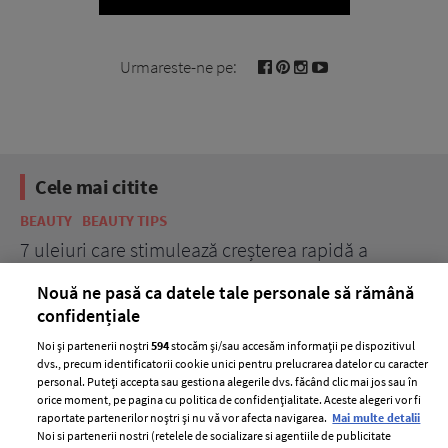
Urmareste-ne pe:
Cele mai citite
BEAUTY
BEAUTY TIPS
BE
țe
7 uleiuri care stimulează creșterea rapidă a
Ce
părului
de
Nouă ne pasă ca datele tale personale să rămână
confidențiale
Noi și partenerii noștri
594
stocăm și/sau accesăm informații pe dispozitivul
dvs., precum identificatorii cookie unici pentru prelucrarea datelor cu caracter
personal. Puteți accepta sau gestiona alegerile dvs. făcând clic mai jos sau în
orice moment, pe pagina cu politica de confidențialitate. Aceste alegeri vor fi
raportate partenerilor noștri și nu vă vor afecta navigarea.
Mai multe detalii
Noi si partenerii nostri (retelele de socializare si agentiile de publicitate