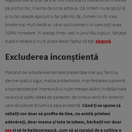
pe primul loc, înainte de orice altceva. Că nimeni nu te sprijină
și nu te iubește așa cum o fac părinții tăi, nimeni nu îți vrea
binele mai mult decât ei, că ei sunt oamenii în care poți avea
100% încredere. În același timp, vezi în jurul tău cupluri, tânjești
după o relație și nu îți place deloc faptul că ești
singură
.
Excluderea inconștientă
Plecând de la toate elementele prezentate mai sus, familia
devine spațiul sigur, matca protectoare, manifestarea supremă
a supraprotecției împreună cu niște mesaje adânc înrădăcinate
ce exclud subtil ideea de partener, de cineva venit din exterior
care să tulbure dinamica deja existentă.
Când ți se spune că
ceilalți vor doar să profite de tine, nu există prieteni
adevărați, doar mama și tata te iubesc, bărbații vor doar
sex
și să te batjocorească, cum să ai curajul de a cultiva o