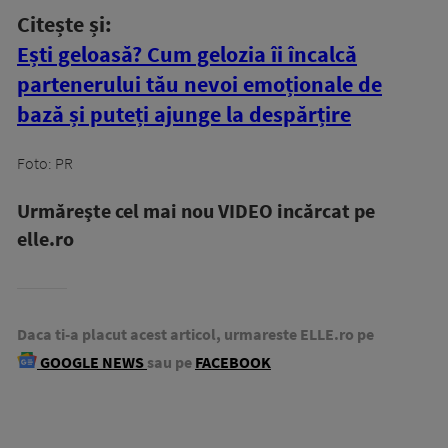
Citește și:
Ești geloasă? Cum gelozia îi încalcă
partenerului tău nevoi emoționale de
bază și puteți ajunge la despărțire
Foto: PR
Urmăreşte cel mai nou VIDEO incărcat pe
elle.ro
Daca ti-a placut acest articol, urmareste ELLE.ro pe
GOOGLE NEWS
sau pe
FACEBOOK