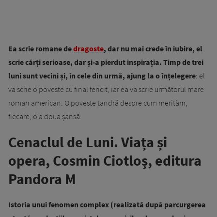
Ea scrie romane de
dragoste
, dar nu mai crede în iubire, el
scrie cărți serioase, dar și-a pierdut inspirația. Timp de trei
luni sunt vecini și, în cele din urmă, ajung la o înțelegere
: el
va scrie o poveste cu final fericit, iar ea va scrie următorul mare
roman american. O poveste tandră despre cum merităm,
fiecare, o a doua șansă.
Cenaclul de Luni. Viața și
opera, Cosmin Ciotloș, editura
Pandora M
Istoria unui fenomen complex (realizată după parcurgerea