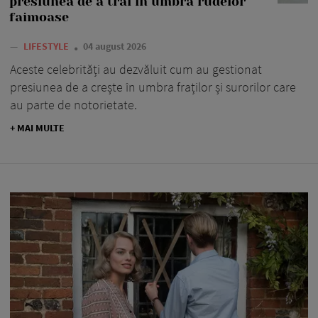
presiunea de a trăi în umbra rudelor
faimoase
—
LIFESTYLE
04 august 2026
Aceste celebrități au dezvăluit cum au gestionat
presiunea de a crește în umbra fraților și surorilor care
au parte de notorietate.
+ MAI MULTE