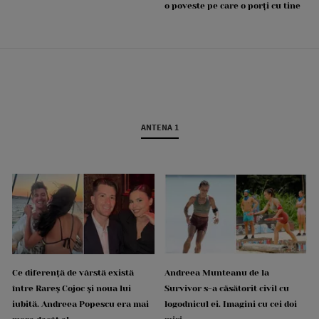
o poveste pe care o porți cu tine
ANTENA 1
Ce diferență de vârstă există
Andreea Munteanu de la
între Rareș Cojoc și noua lui
Survivor s-a căsătorit civil cu
iubită. Andreea Popescu era mai
logodnicul ei. Imagini cu cei doi