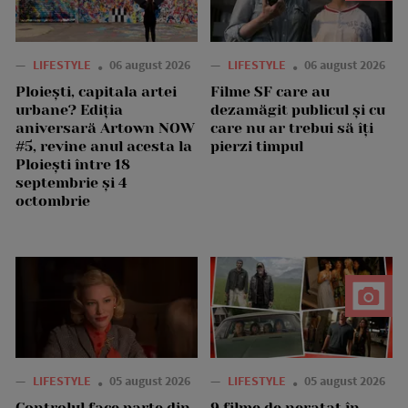
—
LIFESTYLE
06 august 2026
—
LIFESTYLE
06 august 2026
Ploiești, capitala artei
Filme SF care au
urbane? Ediția
dezamăgit publicul și cu
aniversară Artown NOW
care nu ar trebui să îți
#5, revine anul acesta la
pierzi timpul
Ploiești între 18
septembrie și 4
octombrie
—
LIFESTYLE
05 august 2026
—
LIFESTYLE
05 august 2026
Controlul face parte din
9 filme de neratat în