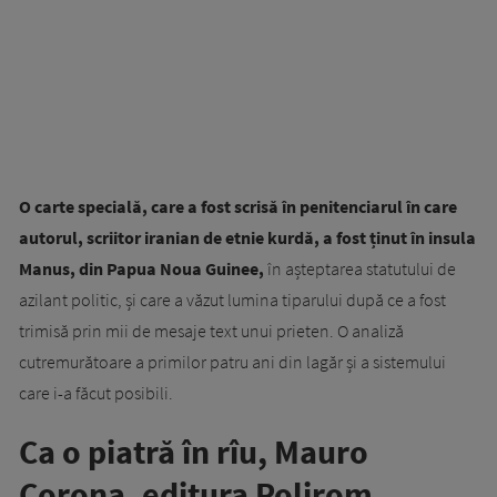
O carte specială, care a fost scrisă în penitenciarul în care
autorul, scriitor iranian de etnie kurdă, a fost ținut în insula
Manus, din Papua Noua Guinee,
în așteptarea statutului de
azilant politic, și care a văzut lumina tiparului după ce a fost
trimisă prin mii de mesaje text unui prieten. O analiză
cutremurătoare a primilor patru ani din lagăr și a sistemului
care i-a făcut posibili.
Ca o piatră în rîu, Mauro
Corona, editura Polirom