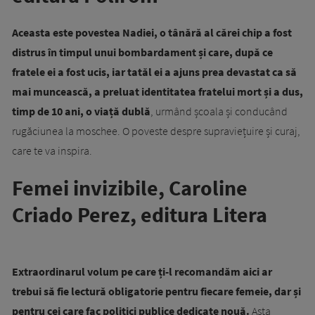
Aceasta este povestea Nadiei, o tânără al cărei chip a fost
distrus în timpul unui bombardament și care, după ce
fratele ei a fost ucis, iar tatăl ei a ajuns prea devastat ca să
mai muncească, a preluat identitatea fratelui mort și a dus,
timp de 10 ani, o viață dublă
, urmând școala și conducând
rugăciunea la moschee. O poveste despre supraviețuire și curaj,
care te va inspira.
Femei invizibile, Caroline
Criado Perez, editura Litera
Extraordinarul volum pe care ți-l recomandăm aici ar
trebui să fie lectură obligatorie pentru fiecare femeie, dar și
pentru cei care fac politici publice dedicate nouă.
Asta