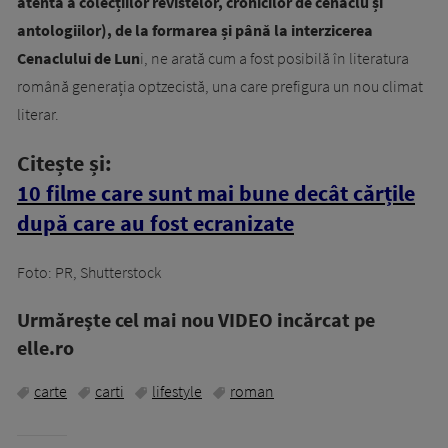
atentă a colecțiilor revistelor, cronicilor de cenaclu și
antologiilor), de la formarea și până la interzicerea
Cenaclului de Lun
i, ne arată cum a fost posibilă în literatura
română generația optzecistă, una care prefigura un nou climat
literar.
Citește și:
10 filme care sunt mai bune decât cărțile
după care au fost ecranizate
Foto: PR, Shutterstock
Urmăreşte cel mai nou VIDEO incărcat pe
elle.ro
carte
carti
lifestyle
roman