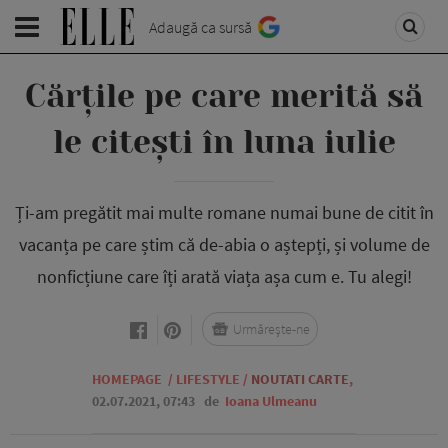
Adaugă ca sursă
Cărțile pe care merită să
le citești în luna iulie
Ți-am pregătit mai multe romane numai bune de citit în
vacanța pe care știm că de-abia o aștepți, și volume de
nonficțiune care îți arată viața așa cum e. Tu alegi!
Urmărește-ne
HOMEPAGE
/
LIFESTYLE
/
NOUTATI CARTE
,
02.07.2021, 07:43
de
Ioana Ulmeanu