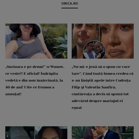
UNICA.RO
„Surioara e pe drum!” :o Wooow,
„Nu mi-e jenă să o spun cu voce
ce veste!! E oficial! Îndrăgita
tare”. Când toată lumea credea că
vedetă e din nou însărcinată, la
s-au liniștit apele între Codruța
40 de ani! Uite ce frumos a
Filip și Valentin Sanfira,
anunțat!
cântăreața a decis să spună tot
adevărul despre mariajul ei
eșuat