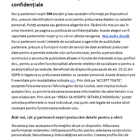
confidențiale
Noi și partenerii noștri
594
stocăm și/sau accesăm informații pe dispozitivul
dvs., precum identificatorii cookie unici pentru prelucrarea datelor cu caracter
personal. Puteți accepta sau gestiona alegerile dvs. făcând clic mai jos sau în
orice moment, pe pagina cu politica de confidențialitate. Aceste alegeri vor fi
raportate partenerilor noștri și nu vă vor afecta navigarea.
Mai multe detalii
Noi si partenerii nostri (retelele de socializare si agentiile de publicitate
partenere, precum si furnizorii nostri de servicii de date analitice) prelucram
ELLE Style Awards
Termeni si conditii
date pentru a permite website-ului sa functioneze, pentru a personaliza
2024
continutul si anunturile publicitare afisate in functie de interesele si/sau profilul
Politica de
dvs., pentru a va oferi functionalitati aferente retelelor de socializare si pentru a
Despre ELLE
confidențialitate
analiza traficul pe website. Beneficiati de drepturile prevazute de art. 15-22 din
Romania
GDPR in legatura cu prelucrarea datelor cu caracter personal. Aceste drepturi pot
Politica de cookies
fi exercitate prin modalitatea indicata
aici
. Prin click pe “ACCEPT TOATE”,
Contact
Publicitate
acceptati folosirea tuturor Tehnologiilor de tip Cookie, care implica inclusiv
acceptul dvs. cu privire la stocarea/accesarea informatiilor de catre Vendor-ii cu
Abonamente
care colaboram. Prin click pe “VREAU SA MODIFIC SETARILE INDIVIDUAL” puteti
schimba preferintele in mod individual, mai putin cele legate de cookie strict
necesare pentru functionarea website-ului.
Stiri
Libertatea pentru
Atât noi, cât și partenerii noștri prelucrăm datele pentru a oferi:
femei
GSP
Stocarea și/sau accesarea informațiilor de pe un dispozitiv. Măsurarea
Viva
performanței reclamelor. Utilizarea profilurilor pentru selectarea conținutului
Unica
personalizat. Dezvoltarea și îmbunătățirea serviciilor. Crearea profilurilor de