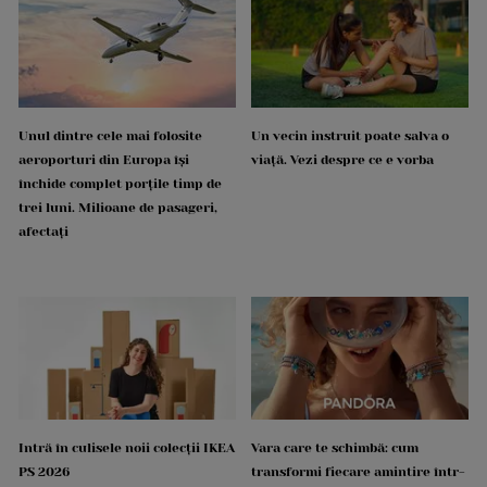
Unul dintre cele mai folosite
Un vecin instruit poate salva o
aeroporturi din Europa își
viață. Vezi despre ce e vorba
închide complet porțile timp de
trei luni. Milioane de pasageri,
afectați
Intră în culisele noii colecții IKEA
Vara care te schimbă: cum
PS 2026
transformi fiecare amintire într-