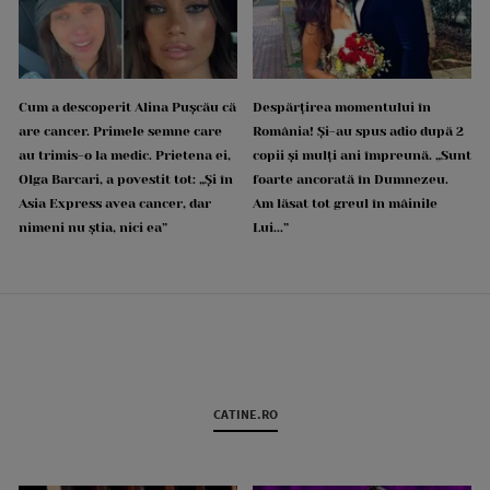
Cum a descoperit Alina Pușcău că
Despărțirea momentului în
are cancer. Primele semne care
România! Și-au spus adio după 2
au trimis-o la medic. Prietena ei,
copii și mulți ani împreună. „Sunt
Olga Barcari, a povestit tot: „Și în
foarte ancorată în Dumnezeu.
Asia Express avea cancer, dar
Am lăsat tot greul în mâinile
nimeni nu știa, nici ea”
Lui...”
CATINE.RO