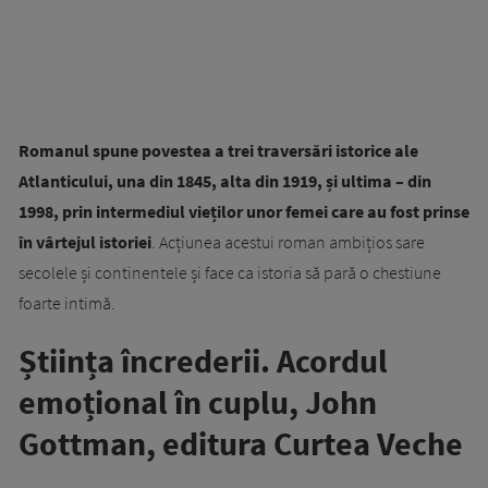
Romanul spune povestea a trei traversări istorice ale
Atlanticului, una din 1845, alta din 1919, și ultima – din
1998, prin intermediul vieților unor femei care au fost prinse
în vârtejul istoriei
. Acțiunea acestui roman ambițios sare
secolele și continentele și face ca istoria să pară o chestiune
foarte intimă.
Știința încrederii. Acordul
emoțional în cuplu, John
Gottman, editura Curtea Veche