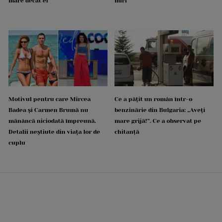
mare decât el
miri
Motivul pentru care Mircea
Ce a pățit un român într-o
Badea și Carmen Brumă nu
benzinărie din Bulgaria: „Aveți
mănâncă niciodată împreună.
mare grijă!”. Ce a observat pe
Detalii neștiute din viața lor de
chitanță
cuplu