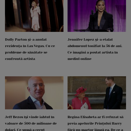
Dolly Parton și-a anulat
Jennifer Lopez și-a etalat
rezidența în Las Vegas. Cu ce
abdomenul tonifiat la 56 de ani.
probleme de sănătate se
Ce imagini a postat artista în
confruntă artista
mediul online
Jeff Bezos își vinde iahtul în
Regina Elisabeta ar fi refuzat să
valoare de 500 de milioane de
preia apelurile Prințului Harry
dolari. Ce sumă a cerut
fără un martor lângă ea. De ce a