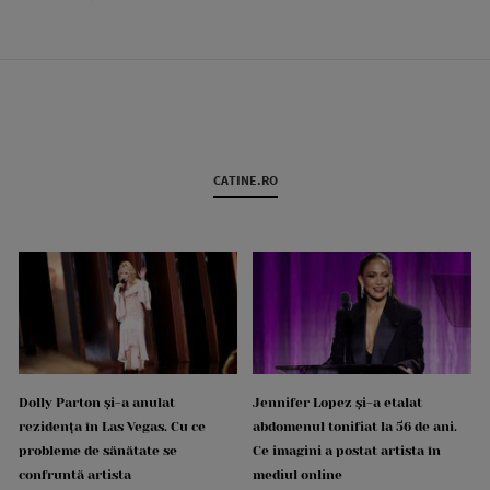
CATINE.RO
Dolly Parton și-a anulat
Jennifer Lopez și-a etalat
rezidența în Las Vegas. Cu ce
abdomenul tonifiat la 56 de ani.
probleme de sănătate se
Ce imagini a postat artista în
confruntă artista
mediul online