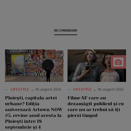
RECOMANDARI
—
LIFESTYLE
06 august 2026
—
LIFESTYLE
06 august 2026
Ploiești, capitala artei
Filme SF care au
urbane? Ediția
dezamăgit publicul și cu
aniversară Artown NOW
care nu ar trebui să îți
#5, revine anul acesta la
pierzi timpul
Ploiești între 18
septembrie și 4