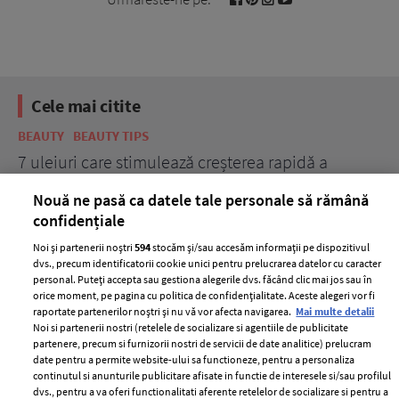
Cele mai citite
BEAUTY
BEAUTY TIPS
BE
țe
7 uleiuri care stimulează creșterea rapidă a
Ce
părului
de
Nouă ne pasă ca datele tale personale să rămână
confidențiale
Noi și partenerii noștri
594
stocăm și/sau accesăm informații pe dispozitivul
dvs., precum identificatorii cookie unici pentru prelucrarea datelor cu caracter
personal. Puteți accepta sau gestiona alegerile dvs. făcând clic mai jos sau în
orice moment, pe pagina cu politica de confidențialitate. Aceste alegeri vor fi
raportate partenerilor noștri și nu vă vor afecta navigarea.
Mai multe detalii
Noi si partenerii nostri (retelele de socializare si agentiile de publicitate
partenere, precum si furnizorii nostri de servicii de date analitice) prelucram
ELLE Style Awards
Termeni si conditii
date pentru a permite website-ului sa functioneze, pentru a personaliza
2024
continutul si anunturile publicitare afisate in functie de interesele si/sau profilul
Politica de
dvs., pentru a va oferi functionalitati aferente retelelor de socializare si pentru a