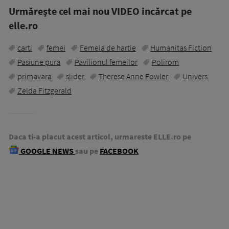
Urmăreşte cel mai nou VIDEO incărcat pe
elle.ro
carti
femei
Femeia de hartie
Humanitas Fiction
Pasiune pura
Pavilionul femeilor
Polirom
primavara
slider
Therese Anne Fowler
Univers
Zelda Fitzgerald
Daca ti-a placut acest articol, urmareste ELLE.ro pe
GOOGLE NEWS
sau pe
FACEBOOK