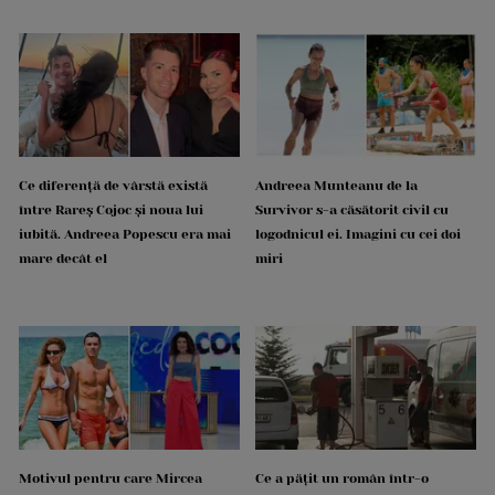
Ce diferență de vârstă există
Andreea Munteanu de la
între Rareș Cojoc și noua lui
Survivor s-a căsătorit civil cu
iubită. Andreea Popescu era mai
logodnicul ei. Imagini cu cei doi
mare decât el
miri
Motivul pentru care Mircea
Ce a pățit un român într-o