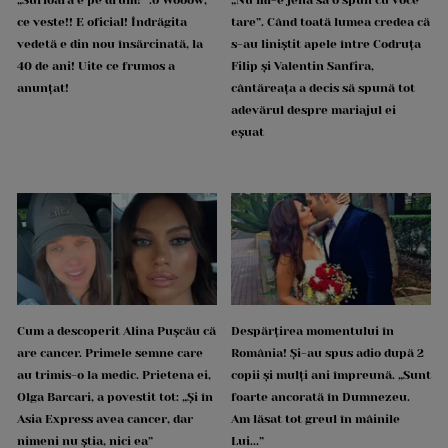
„Surioara e pe drum!” :o Wooow,
„Nu mi-e jenă să o spun cu voce
ce veste!! E oficial! Îndrăgita
tare”. Când toată lumea credea că
vedetă e din nou însărcinată, la
s-au liniștit apele între Codruța
40 de ani! Uite ce frumos a
Filip și Valentin Sanfira,
anunțat!
cântăreața a decis să spună tot
adevărul despre mariajul ei
eșuat
Cum a descoperit Alina Pușcău că
Despărțirea momentului în
are cancer. Primele semne care
România! Și-au spus adio după 2
au trimis-o la medic. Prietena ei,
copii și mulți ani împreună. „Sunt
Olga Barcari, a povestit tot: „Și în
foarte ancorată în Dumnezeu.
Asia Express avea cancer, dar
Am lăsat tot greul în mâinile
nimeni nu știa, nici ea”
Lui...”