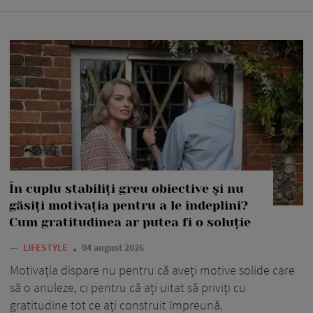
În cuplu stabiliți greu obiective și nu
găsiți motivația pentru a le îndeplini?
Cum gratitudinea ar putea fi o soluție
—
LIFESTYLE
04 august 2026
Motivația dispare nu pentru că aveți motive solide care
să o anuleze, ci pentru că ați uitat să priviți cu
gratitudine tot ce ați construit împreună.