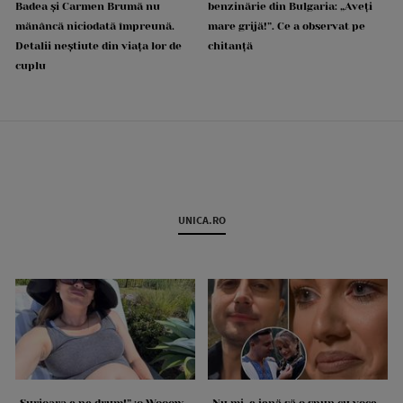
Badea și Carmen Brumă nu
benzinărie din Bulgaria: „Aveți
mănâncă niciodată împreună.
mare grijă!”. Ce a observat pe
Detalii neștiute din viața lor de
chitanță
cuplu
UNICA.RO