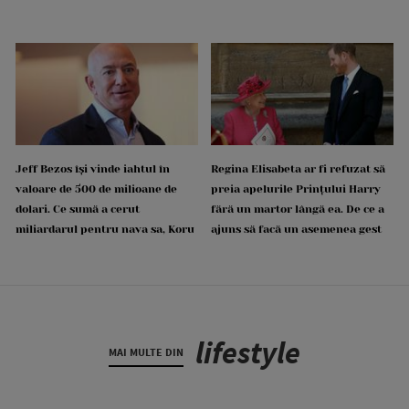
Jeff Bezos își vinde iahtul în
Regina Elisabeta ar fi refuzat să
valoare de 500 de milioane de
preia apelurile Prințului Harry
dolari. Ce sumă a cerut
fără un martor lângă ea. De ce a
miliardarul pentru nava sa, Koru
ajuns să facă un asemenea gest
lifestyle
MAI MULTE DIN