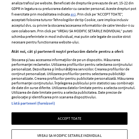
Despre ELLE
confidențialitate
analiza traficul pe website. Beneficiati de drepturile prevazute de art. 15-22 din
Romania
GDPR in legatura cu prelucrarea datelor cu caracter personal. Aceste drepturi pot
Politica de cookies
fi exercitate prin modalitatea indicata
aici
. Prin click pe “ACCEPT TOATE”,
Contact
Publicitate
acceptati folosirea tuturor Tehnologiilor de tip Cookie, care implica inclusiv
acceptul dvs. cu privire la stocarea/accesarea informatiilor de catre Vendor-ii cu
Abonamente
care colaboram. Prin click pe “VREAU SA MODIFIC SETARILE INDIVIDUAL” puteti
schimba preferintele in mod individual, mai putin cele legate de cookie strict
necesare pentru functionarea website-ului.
Stiri
Libertatea pentru
Atât noi, cât și partenerii noștri prelucrăm datele pentru a oferi:
femei
GSP
Stocarea și/sau accesarea informațiilor de pe un dispozitiv. Măsurarea
Viva
performanței reclamelor. Utilizarea profilurilor pentru selectarea conținutului
Unica
personalizat. Dezvoltarea și îmbunătățirea serviciilor. Crearea profilurilor de
Avantaje
conținut personalizat. Utilizarea profilurilor pentru selectarea publicității
Baby
personalizate. Crearea profilurilor pentru publicitate personalizată. Măsurarea
Retete practice
performanței conținutului. Înțelegerea publicului prin statistici sau combinații
Retete
de date din surse diferite. Utilizarea datelor limitate pentru a selecta conținutul.
Utilizarea de date limitate pentru a selecta publicitatea. Date precise de
geolocație și identificarea prin scanarea dispozitivului.
Pariază responsabil! Decizia ONJN nr. 821/25.09.2025.
Listă parteneri (furnizori)
Jocurile de noroc sunt interzise minorilor.
ACCEPT TOATE
Copyright © 2026 Ringier Romania SRL
VREAU SA MODIFIC SETARILE INDIVIDUAL