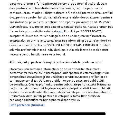
partenere, precum si furnizorii nostri de servicii de date analitice) prelucram
ELLE Style Awards
Termeni si conditii
date pentru a permite website-ului sa functioneze, pentru a personaliza
2024
continutul si anunturile publicitare afisate in functie de interesele si/sau profilul
Politica de
dvs., pentru a va oferi functionalitati aferente retelelor de socializare si pentru a
Despre ELLE
confidențialitate
analiza traficul pe website. Beneficiati de drepturile prevazute de art. 15-22 din
Romania
GDPR in legatura cu prelucrarea datelor cu caracter personal. Aceste drepturi pot
Politica de cookies
fi exercitate prin modalitatea indicata
aici
. Prin click pe “ACCEPT TOATE”,
Contact
Publicitate
acceptati folosirea tuturor Tehnologiilor de tip Cookie, care implica inclusiv
acceptul dvs. cu privire la stocarea/accesarea informatiilor de catre Vendor-ii cu
Abonamente
care colaboram. Prin click pe “VREAU SA MODIFIC SETARILE INDIVIDUAL” puteti
schimba preferintele in mod individual, mai putin cele legate de cookie strict
necesare pentru functionarea website-ului.
Stiri
Libertatea pentru
Atât noi, cât și partenerii noștri prelucrăm datele pentru a oferi:
femei
GSP
Stocarea și/sau accesarea informațiilor de pe un dispozitiv. Măsurarea
Viva
performanței reclamelor. Utilizarea profilurilor pentru selectarea conținutului
Unica
personalizat. Dezvoltarea și îmbunătățirea serviciilor. Crearea profilurilor de
Avantaje
conținut personalizat. Utilizarea profilurilor pentru selectarea publicității
Baby
personalizate. Crearea profilurilor pentru publicitate personalizată. Măsurarea
Retete practice
performanței conținutului. Înțelegerea publicului prin statistici sau combinații
Retete
de date din surse diferite. Utilizarea datelor limitate pentru a selecta conținutul.
Utilizarea de date limitate pentru a selecta publicitatea. Date precise de
geolocație și identificarea prin scanarea dispozitivului.
Pariază responsabil! Decizia ONJN nr. 821/25.09.2025.
Listă parteneri (furnizori)
Jocurile de noroc sunt interzise minorilor.