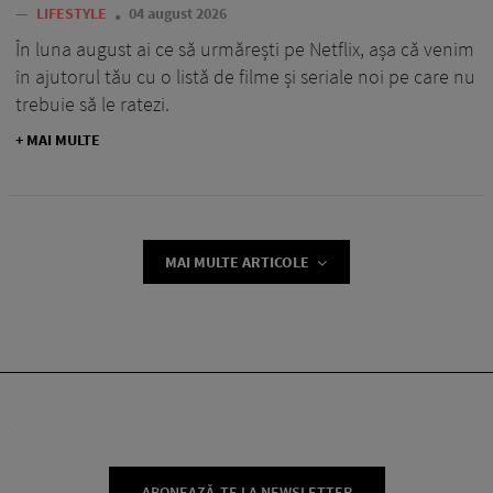
—
LIFESTYLE
04 august 2026
În luna august ai ce să urmărești pe Netflix, așa că venim
în ajutorul tău cu o listă de filme și seriale noi pe care nu
trebuie să le ratezi.
+ MAI MULTE
MAI MULTE ARTICOLE
ABONEAZĂ-TE LA NEWSLETTER