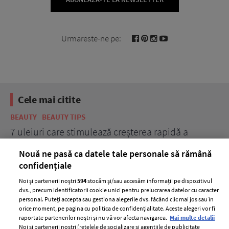
Urmareste-ne pe:
Cele mai citite
BEAUTY
BEAUTY TIPS
BE
țe
7 uleiuri care stimulează creșterea rapidă a
Ce
părului
de
Nouă ne pasă ca datele tale personale să rămână
confidențiale
Noi și partenerii noștri
594
stocăm și/sau accesăm informații pe dispozitivul
dvs., precum identificatorii cookie unici pentru prelucrarea datelor cu caracter
personal. Puteți accepta sau gestiona alegerile dvs. făcând clic mai jos sau în
orice moment, pe pagina cu politica de confidențialitate. Aceste alegeri vor fi
raportate partenerilor noștri și nu vă vor afecta navigarea.
Mai multe detalii
Noi si partenerii nostri (retelele de socializare si agentiile de publicitate