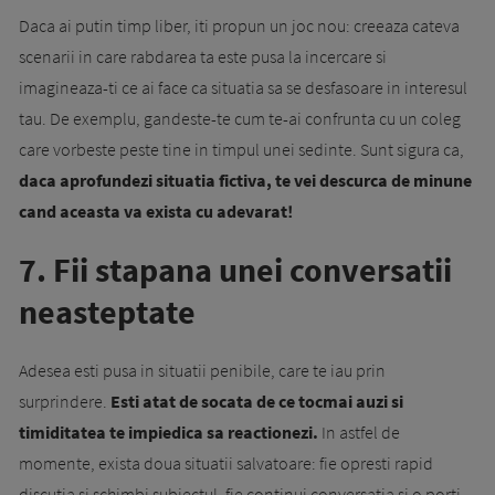
Daca ai putin timp liber, iti propun un joc nou: creeaza cateva
scenarii in care rabdarea ta este pusa la incercare si
imagineaza-ti ce ai face ca situatia sa se desfasoare in interesul
tau. De exemplu, gandeste-te cum te-ai confrunta cu un coleg
care vorbeste peste tine in timpul unei sedinte. Sunt sigura ca,
daca aprofundezi situatia fictiva, te vei descurca de minune
cand aceasta va exista cu adevarat!
7. Fii stapana unei conversatii
neasteptate
Adesea esti pusa in situatii penibile, care te iau prin
surprindere.
Esti atat de socata de ce tocmai auzi si
timiditatea te impiedica sa reactionezi.
In astfel de
momente, exista doua situatii salvatoare: fie opresti rapid
discutia si schimbi subiectul, fie continui conversatia si o porti