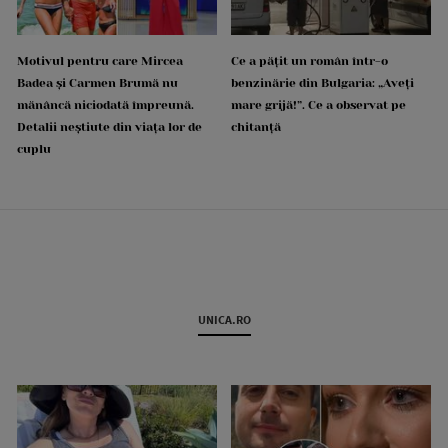
Motivul pentru care Mircea
Ce a pățit un român într-o
Badea și Carmen Brumă nu
benzinărie din Bulgaria: „Aveți
mănâncă niciodată împreună.
mare grijă!”. Ce a observat pe
Detalii neștiute din viața lor de
chitanță
cuplu
UNICA.RO