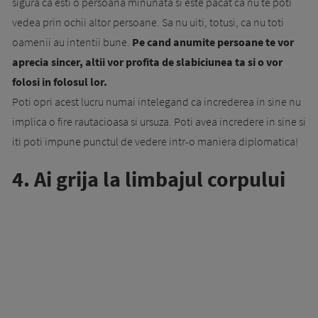
sigura ca esti o persoana minunata si este pacat ca nu te poti
vedea prin ochii altor persoane. Sa nu uiti, totusi, ca nu toti
oamenii au intentii bune.
Pe cand anumite persoane te vor
aprecia sincer, altii vor profita de slabiciunea ta si o vor
folosi in folosul lor.
Poti opri acest lucru numai intelegand ca increderea in sine nu
implica o fire rautacioasa si ursuza. Poti avea incredere in sine si
iti poti impune punctul de vedere intr-o maniera diplomatica!
4. Ai grija la limbajul corpului