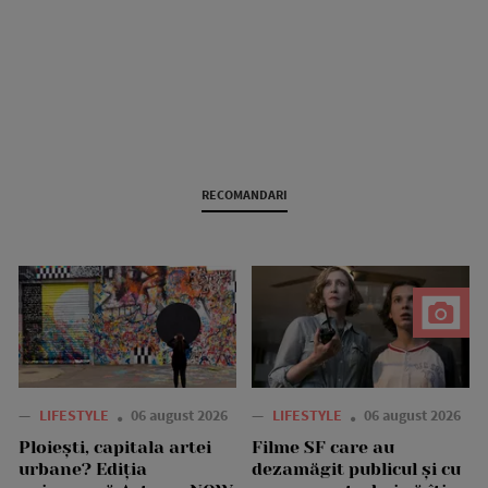
RECOMANDARI
—
LIFESTYLE
06 august 2026
—
LIFESTYLE
06 august 2026
Ploiești, capitala artei
Filme SF care au
urbane? Ediția
dezamăgit publicul și cu