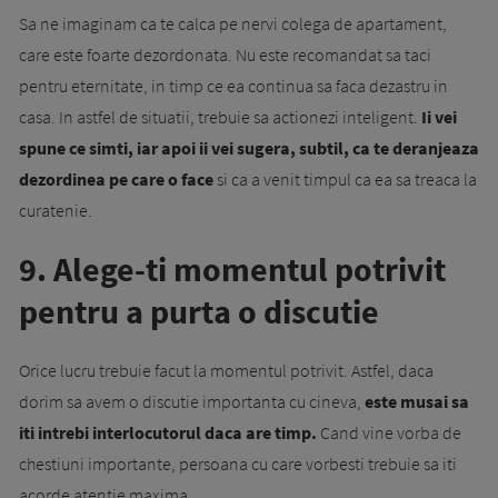
Sa ne imaginam ca te calca pe nervi colega de apartament,
care este foarte dezordonata. Nu este recomandat sa taci
pentru eternitate, in timp ce ea continua sa faca dezastru in
casa. In astfel de situatii, trebuie sa actionezi inteligent.
Ii vei
spune ce simti, iar apoi ii vei sugera, subtil, ca te deranjeaza
dezordinea pe care o face
si ca a venit timpul ca ea sa treaca la
curatenie.
9. Alege-ti momentul potrivit
pentru a purta o discutie
Orice lucru trebuie facut la momentul potrivit. Astfel, daca
dorim sa avem o discutie importanta cu cineva,
este musai sa
iti intrebi interlocutorul daca are timp.
Cand vine vorba de
chestiuni importante, persoana cu care vorbesti trebuie sa iti
acorde atentie maxima.