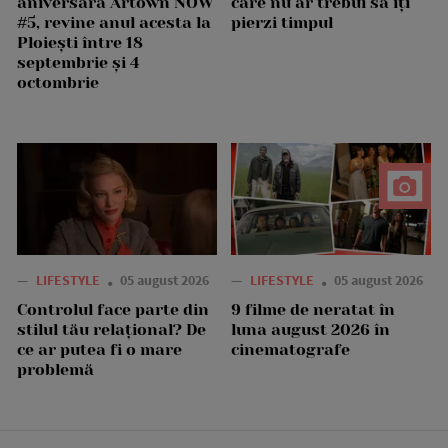
aniversară Artown NOW
care nu ar trebui să îți
#5, revine anul acesta la
pierzi timpul
Ploiești între 18
septembrie și 4
octombrie
—
LIFESTYLE
05 august 2026
—
LIFESTYLE
05 august 2026
Controlul face parte din
9 filme de neratat în
stilul tău relațional? De
luna august 2026 în
ce ar putea fi o mare
cinematografe
problemă