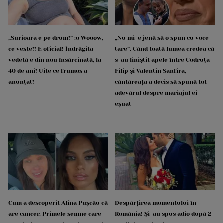
„Surioara e pe drum!” :o Wooow,
„Nu mi-e jenă să o spun cu voce
ce veste!! E oficial! Îndrăgita
tare”. Când toată lumea credea că
vedetă e din nou însărcinată, la
s-au liniștit apele între Codruța
40 de ani! Uite ce frumos a
Filip și Valentin Sanfira,
anunțat!
cântăreața a decis să spună tot
adevărul despre mariajul ei
eșuat
Cum a descoperit Alina Pușcău că
Despărțirea momentului în
are cancer. Primele semne care
România! Și-au spus adio după 2