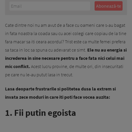
Cate dintre noi nu am avut de a face cu oameni care s-au bagat
in fata noastra la coada sau cu acei colegi care copiau de la tine
fara macar sa iti ceara acordul? Trist este ca multe femei prefera
sa taca in loc sa spuna cu adevarat ce simt.
Ele nu au energia si
increderea in sine necesare pentru a face fata nici celui mai
mic conflict.
Acest lucru provine, de multe ori, din insecuritati
pe care nu le-au putut lasa in trecut.
Lasa deoparte frustrarile si politetea dusa la extrem si
invata zece moduri in care iti poti face vocea auzita:
1. Fii putin egoista