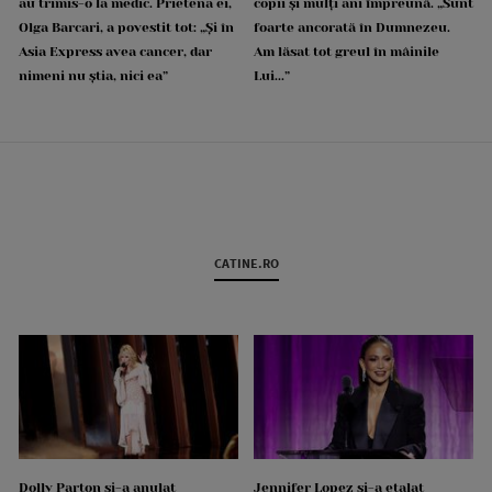
au trimis-o la medic. Prietena ei,
copii și mulți ani împreună. „Sunt
Olga Barcari, a povestit tot: „Și în
foarte ancorată în Dumnezeu.
Asia Express avea cancer, dar
Am lăsat tot greul în mâinile
nimeni nu știa, nici ea”
Lui...”
CATINE.RO
Dolly Parton și-a anulat
Jennifer Lopez și-a etalat