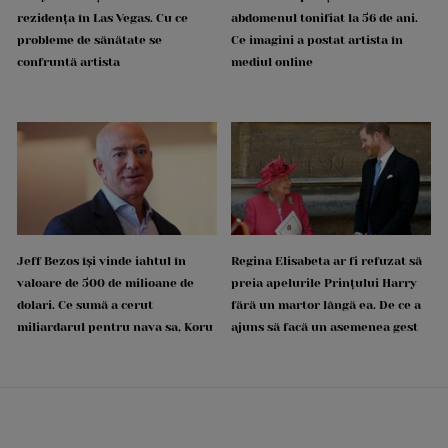
rezidența în Las Vegas. Cu ce
abdomenul tonifiat la 56 de ani.
probleme de sănătate se
Ce imagini a postat artista în
confruntă artista
mediul online
Jeff Bezos își vinde iahtul în
Regina Elisabeta ar fi refuzat să
valoare de 500 de milioane de
preia apelurile Prințului Harry
dolari. Ce sumă a cerut
fără un martor lângă ea. De ce a
miliardarul pentru nava sa, Koru
ajuns să facă un asemenea gest