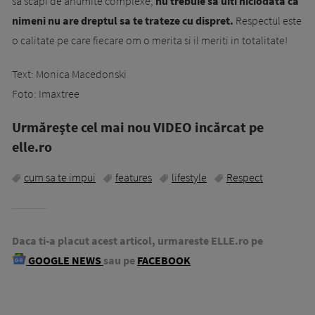
sa scapi de anumite complexe,
nu trebuie sa uiti niciodata ca
nimeni nu are dreptul sa te trateze cu dispret.
Respectul este
o calitate pe care fiecare om o merita si il meriti in totalitate!
Text: Monica Macedonski
Foto: Imaxtree
Urmăreşte cel mai nou VIDEO incărcat pe
elle.ro
cum sa te impui
features
lifestyle
Respect
Daca ti-a placut acest articol, urmareste ELLE.ro pe
GOOGLE NEWS
sau pe
FACEBOOK