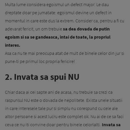
Multa lume considera egoismul un defect major. Le dau
dreptate doar pe jumatate: egoismul devine un defect in
momentul in care este dus la extrem. Consider ca, pentru a fi cu
adevarat fericit, un om trebuie
sa dea dovada de putin
egoism si sa se gandeasca, intai de toate, la propriul
interes.
Asa ca nu te mai preocupa atat de mult de binele celor din jur si
pune-ti pe primul loc propria fericire!
2. Invata sa spui NU
Chiar daca ai cei sapte ani de acasa, nu trebuie sa crezi ca
raspunsul NU este o dovada de nepolitete. Exista unele situatii
in care interesele tale pur si simplu nu corespund cu cele ale
altor persoane si acest lucru este complet ok. Nu ai de ce sa faci
ceva ce nu iti convine doar pentru binele celorlalti.
Invata sa