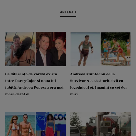
ANTENA 1
Ce diferență de vârstă există
Andreea Munteanu de la
între Rareș Cojoc și noua lui
Survivor s-a căsătorit civil cu
iubită. Andreea Popescu era mai
logodnicul ei. Imagini cu cei doi
mare decât el
miri