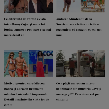
Ce diferență de vârstă există
Andreea Munteanu de la
între Rareș Cojoc și noua lui
Survivor s-a căsătorit civil cu
iubită. Andreea Popescu era mai
logodnicul ei. Imagini cu cei doi
mare decât el
miri
Motivul pentru care Mircea
Ce a pățit un român într-o
Badea și Carmen Brumă nu
benzinărie din Bulgaria: „Aveți
mănâncă niciodată împreună.
mare grijă!”. Ce a observat pe
Detalii neștiute din viața lor de
chitanță
cuplu