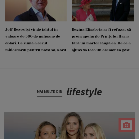
Jeff Bezos își vinde iahtul în
Regina Elisabeta ar fi refuzat să
valoare de 500 de milioane de
preia apelurile Prințului Harry
dolari. Ce sumă a cerut
fără un martor lângă ea. De ce a
miliardarul pentru nava sa, Koru
ajuns să facă un asemenea gest
lifestyle
MAI MULTE DIN