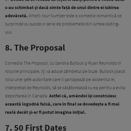
s-au schimbat și dacă simte față de unul dintre ei iubirea
adevărată.
What’s Your Number
este o comedie romantică ce
surprinde cu succes o serie de problemele din lumea dating-
ului.
8. The Proposal
Comedia
The Proposal
, cu Sandra Bullock și Ryan Reynolds în
rolurile principale, îți va aduce zâmbetul pe buze. Bullock joacă
rolul unei șefe autoritare care îl șantajează pe asistentul ei,
interpretat de Reynolds, să se căsătorească cu ea pentru a evita
deportarea în Canada.
Astfel că, amândoi își construiesc
această logodnă falsă, care în final se dovedește a fi mai
reală decât și-ar fi putut imagina inițial.
7. 50 First Dates