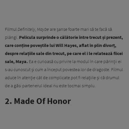
Filmul
Definitely, Maybe
are șanse foarte mari să te facă să
plângi.
Pelicula surprinde o călătorie între trecut și prezent,
care conține poveștile lui Will Hayes, aflat în plin divorț,
despre relațiile sale din trecut, pe care el i le relatează fiicei
sale, Maya.
Ea e curioasă cu privire la modul în care părinții ei
s-au cunoscut și cum a început povestea lor de dragoste. Filmul
aduce în atenție cât de complicate pot fi relațiile și că drumul
de a găsi partenerul ideal nu este tocmai simplu.
2. Made Of Honor