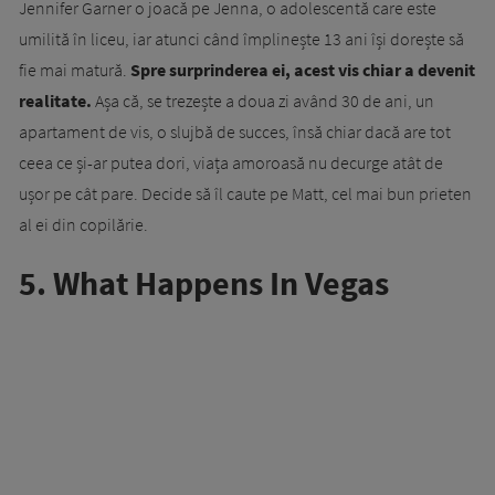
Jennifer Garner o joacă pe Jenna, o adolescentă care este
umilită în liceu, iar atunci când împlinește 13 ani își dorește să
fie mai matură.
Spre surprinderea ei, acest vis chiar a devenit
realitate.
Așa că, se trezește a doua zi având 30 de ani, un
apartament de vis, o slujbă de succes, însă chiar dacă are tot
ceea ce și-ar putea dori, viața amoroasă nu decurge atât de
ușor pe cât pare. Decide să îl caute pe Matt, cel mai bun prieten
al ei din copilărie.
5. What Happens In Vegas