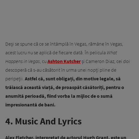
Deși se spune că ce se întâmplă în Vegas, rămâne în Vegas,
acest lucru nu se aplică de fiecare dată. În pelicula
What
Happens in Vegas
, cu
Ashton Kutcher
și Cameron Diaz, cei doi
descoperă că s-au căsătorit în urma unei nopți pline de
peripeții.
Astfel că, sunt obligați, din motive legale, să
trăiască această viață, de proaspăt căsătoriți, pentru o
anumită perioadă, fiind vorba la mijloc de o sumă
impresionantă de bani.
4. Music And Lyrics
Alex Fletcher, interpretat de actorul Hugh Grant, este un