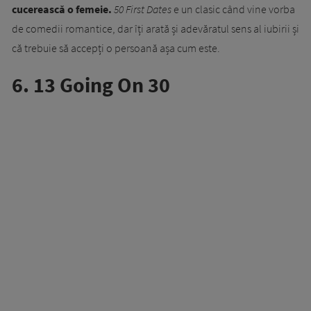
cucerească o femeie.
50 First Dates
e un clasic când vine vorba
de comedii romantice, dar îți arată și adevăratul sens al iubirii și
că trebuie să accepți o persoană așa cum este.
6. 13 Going On 30