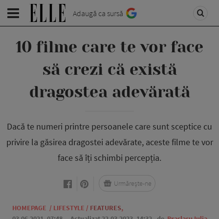
Adaugă ca sursă
10 filme care te vor face
să crezi că există
dragostea adevărată
Dacă te numeri printre persoanele care sunt sceptice cu
privire la găsirea dragostei adevărate, aceste filme te vor
face să îți schimbi percepția.
Urmărește-ne
HOMEPAGE
/
LIFESTYLE
/
FEATURES
,
03.06.2021, 07:48
. Actualizat 22.03.2023, 14:32,
de
Braslasu Iulia