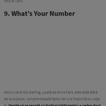
noul ei iubit.
9. What’s Your Number
Atunci când Ally Darling, jucată de Anna Faris, este dată afară
de la slujba ei, conștientizează faptul că nu e împlinită cu viața
ei.
Decide să se revadă cu foștii ei iubiți pentru a vedea dacă