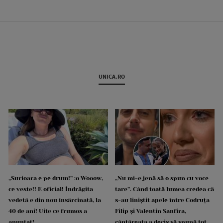
UNICA.RO
„Surioara e pe drum!” :o Wooow,
„Nu mi-e jenă să o spun cu voce
ce veste!! E oficial! Îndrăgita
tare”. Când toată lumea credea că
vedetă e din nou însărcinată, la
s-au liniștit apele între Codruța
40 de ani! Uite ce frumos a
Filip și Valentin Sanfira,
anunțat!
cântăreața a decis să spună tot