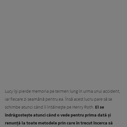
Lucy își pierde memoria pe termen lung în urma unui accident,
iar fiecare zi seamănă pentru ea. Însă acest lucru pare să se
schimbe atunci când îl întâlnește pe Henry Roth.
El se
îndrăgostește atunci când o vede pentru prima dată și
renunță la toate metodele prin care în trecut încerca să