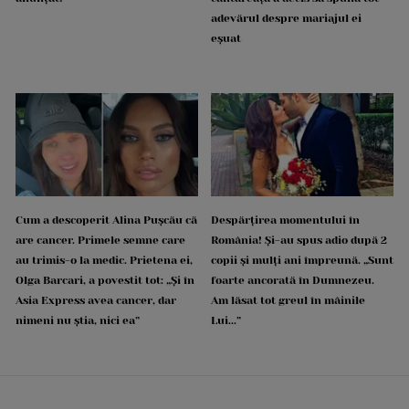
adevărul despre mariajul ei
eșuat
Cum a descoperit Alina Pușcău că
Despărțirea momentului în
are cancer. Primele semne care
România! Și-au spus adio după 2
au trimis-o la medic. Prietena ei,
copii și mulți ani împreună. „Sunt
Olga Barcari, a povestit tot: „Și în
foarte ancorată în Dumnezeu.
Asia Express avea cancer, dar
Am lăsat tot greul în mâinile
nimeni nu știa, nici ea”
Lui...”