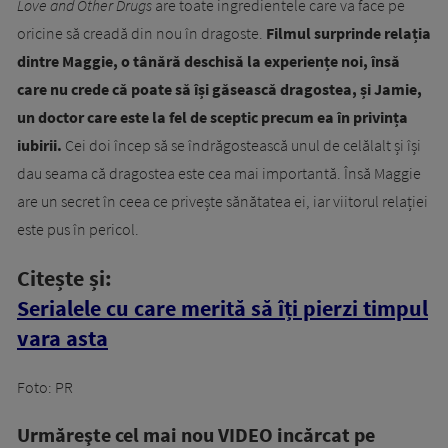
Love and Other Drugs
are toate ingredientele care va face pe
oricine să creadă din nou în dragoste.
Filmul surprinde relația
dintre Maggie, o tânără deschisă la experiențe noi, însă
care nu crede că poate să își găsească dragostea, și Jamie,
un doctor care este la fel de sceptic precum ea în privința
iubirii
.
Cei doi încep să se îndrăgostească unul de celălalt și își
dau seama că dragostea este cea mai importantă. Însă Maggie
are un secret în ceea ce privește sănătatea ei, iar viitorul relației
este pus în pericol.
Citește și:
Serialele cu care merită să îți pierzi timpul
vara asta
Foto: PR
Urmăreşte cel mai nou VIDEO incărcat pe