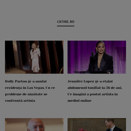
CATINE.RO
Dolly Parton și-a anulat
Jennifer Lopez și-a etalat
rezidența în Las Vegas. Cu ce
abdomenul tonifiat la 56 de ani.
probleme de sănătate se
Ce imagini a postat artista în
confruntă artista
mediul online