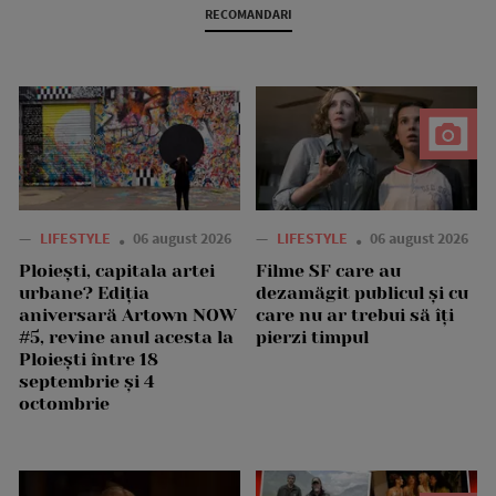
RECOMANDARI
—
LIFESTYLE
06 august 2026
—
LIFESTYLE
06 august 2026
Ploiești, capitala artei
Filme SF care au
urbane? Ediția
dezamăgit publicul și cu
aniversară Artown NOW
care nu ar trebui să îți
#5, revine anul acesta la
pierzi timpul
Ploiești între 18
septembrie și 4
octombrie