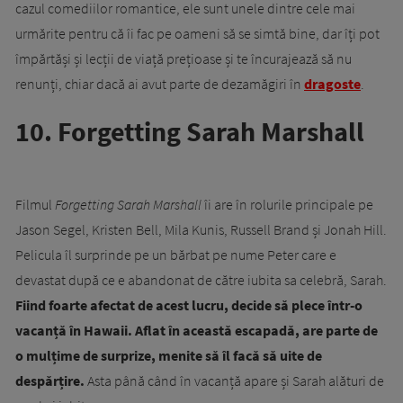
cazul comediilor romantice, ele sunt unele dintre cele mai
urmărite pentru că îi fac pe oameni să se simtă bine, dar îți pot
împărtăși și lecții de viață prețioase și te încurajează să nu
renunți, chiar dacă ai avut parte de dezamăgiri în
dragoste
.
10. Forgetting Sarah Marshall
Filmul
Forgetting Sarah Marshall
îi are în rolurile principale pe
Jason Segel, Kristen Bell, Mila Kunis, Russell Brand și Jonah Hill.
Pelicula îl surprinde pe un bărbat pe nume Peter care e
devastat după ce e abandonat de către iubita sa celebră, Sarah.
Fiind foarte afectat de acest lucru, decide să plece într-o
vacanță în Hawaii. Aflat în această escapadă, are parte de
o mulțime de surprize, menite să îl facă să uite de
despărțire.
Asta până când în vacanță apare și Sarah alături de