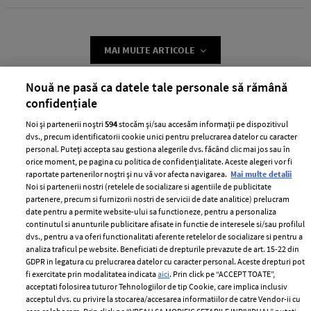
MAI MULTE ARTICOLE
Nouă ne pasă ca datele tale personale să rămână
confidențiale
Noi și partenerii noștri
594
stocăm și/sau accesăm informații pe dispozitivul
dvs., precum identificatorii cookie unici pentru prelucrarea datelor cu caracter
personal. Puteți accepta sau gestiona alegerile dvs. făcând clic mai jos sau în
orice moment, pe pagina cu politica de confidențialitate. Aceste alegeri vor fi
raportate partenerilor noștri și nu vă vor afecta navigarea.
Mai multe detalii
Noi si partenerii nostri (retelele de socializare si agentiile de publicitate
ABONEAZĂ-TE LA NEWSLETTER
partenere, precum si furnizorii nostri de servicii de date analitice) prelucram
date pentru a permite website-ului sa functioneze, pentru a personaliza
continutul si anunturile publicitare afisate in functie de interesele si/sau profilul
dvs., pentru a va oferi functionalitati aferente retelelor de socializare si pentru a
Urmareste-ne pe:
analiza traficul pe website. Beneficiati de drepturile prevazute de art. 15-22 din
GDPR in legatura cu prelucrarea datelor cu caracter personal. Aceste drepturi pot
fi exercitate prin modalitatea indicata
aici
. Prin click pe “ACCEPT TOATE”,
acceptati folosirea tuturor Tehnologiilor de tip Cookie, care implica inclusiv
acceptul dvs. cu privire la stocarea/accesarea informatiilor de catre Vendor-ii cu