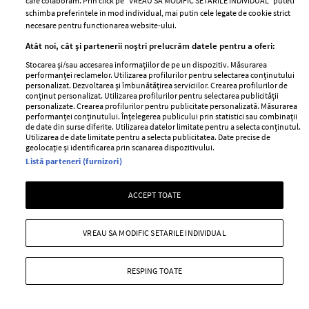
care colaboram. Prin click pe “VREAU SA MODIFIC SETARILE INDIVIDUAL” puteti
schimba preferintele in mod individual, mai putin cele legate de cookie strict
Cele mai citite
necesare pentru functionarea website-ului.
BEAUTY
BEAUTY TIPS
BE
Atât noi, cât și partenerii noștri prelucrăm datele pentru a oferi:
țe
7 uleiuri care stimulează creșterea rapidă a
Ce
Stocarea și/sau accesarea informațiilor de pe un dispozitiv. Măsurarea
performanței reclamelor. Utilizarea profilurilor pentru selectarea conținutului
părului
de
personalizat. Dezvoltarea și îmbunătățirea serviciilor. Crearea profilurilor de
conținut personalizat. Utilizarea profilurilor pentru selectarea publicității
personalizate. Crearea profilurilor pentru publicitate personalizată. Măsurarea
performanței conținutului. Înțelegerea publicului prin statistici sau combinații
de date din surse diferite. Utilizarea datelor limitate pentru a selecta conținutul.
Utilizarea de date limitate pentru a selecta publicitatea. Date precise de
geolocație și identificarea prin scanarea dispozitivului.
Listă parteneri (furnizori)
ACCEPT TOATE
ELLE Style Awards
Termeni si conditii
2024
VREAU SA MODIFIC SETARILE INDIVIDUAL
Politica de
Despre ELLE
confidențialitate
Romania
Politica de cookies
RESPING TOATE
Contact
Publicitate
Abonamente