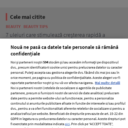
Cele mai citite
BEAUTY
BEAUTY TIPS
BE
țe
7 uleiuri care stimulează creșterea rapidă a
Ce
părului
de
Nouă ne pasă ca datele tale personale să rămână
confidențiale
Noi și partenerii noștri
594
stocăm și/sau accesăm informații pe dispozitivul
dvs., precum identificatorii cookie unici pentru prelucrarea datelor cu caracter
personal. Puteți accepta sau gestiona alegerile dvs. făcând clic mai jos sau în
orice moment, pe pagina cu politica de confidențialitate. Aceste alegeri vor fi
raportate partenerilor noștri și nu vă vor afecta navigarea.
Mai multe detalii
Noi si partenerii nostri (retelele de socializare si agentiile de publicitate
partenere, precum si furnizorii nostri de servicii de date analitice) prelucram
ELLE Style Awards
Termeni si conditii
date pentru a permite website-ului sa functioneze, pentru a personaliza
2024
continutul si anunturile publicitare afisate in functie de interesele si/sau profilul
Politica de
dvs., pentru a va oferi functionalitati aferente retelelor de socializare si pentru a
Despre ELLE
confidențialitate
analiza traficul pe website. Beneficiati de drepturile prevazute de art. 15-22 din
Romania
GDPR in legatura cu prelucrarea datelor cu caracter personal. Aceste drepturi pot
Politica de cookies
fi exercitate prin modalitatea indicata
aici
. Prin click pe “ACCEPT TOATE”,
Contact