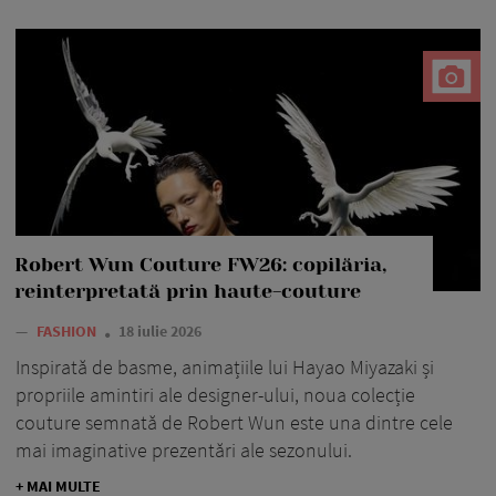
Robert Wun Couture FW26: copilăria,
reinterpretată prin haute-couture
—
FASHION
18 iulie 2026
Inspirată de basme, animațiile lui Hayao Miyazaki și
propriile amintiri ale designer-ului, noua colecție
couture semnată de Robert Wun este una dintre cele
mai imaginative prezentări ale sezonului.
+ MAI MULTE