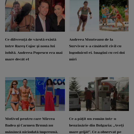
Ce diferență de vârstă există
Andreea Munteanu de la
între Rareș Cojoc și noua lui
Survivor s-a căsătorit civil cu
iubită. Andreea Popescu era mai
logodnicul ei. Imagini cu cei doi
mare decât el
miri
Motivul pentru care Mircea
Ce a pățit un român într-o
Badea și Carmen Brumă nu
benzinărie din Bulgaria: „Aveți
mănâncă niciodată împreună.
mare grijă!”. Ce a observat pe