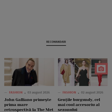
RECOMANDARI
—
FASHION
03 august 2026
—
FASHION
02 august 2026
John Galliano primește
Gențile burgundy, cel
prima mare
mai cool accesoriu al
retrospectivă la The Met
sezonului