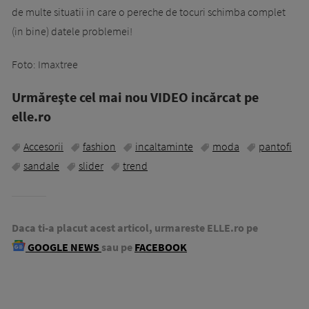
de multe situatii in care o pereche de tocuri schimba complet
(in bine) datele problemei!
Foto: Imaxtree
Urmăreşte cel mai nou VIDEO incărcat pe
elle.ro
Accesorii
fashion
incaltaminte
moda
pantofi
sandale
slider
trend
Daca ti-a placut acest articol, urmareste ELLE.ro pe
GOOGLE NEWS
sau pe
FACEBOOK