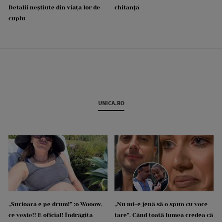
Detalii neștiute din viața lor de
chitanță
cuplu
UNICA.RO
„Surioara e pe drum!” :o Wooow,
„Nu mi-e jenă să o spun cu voce
ce veste!! E oficial! Îndrăgita
tare”. Când toată lumea credea că