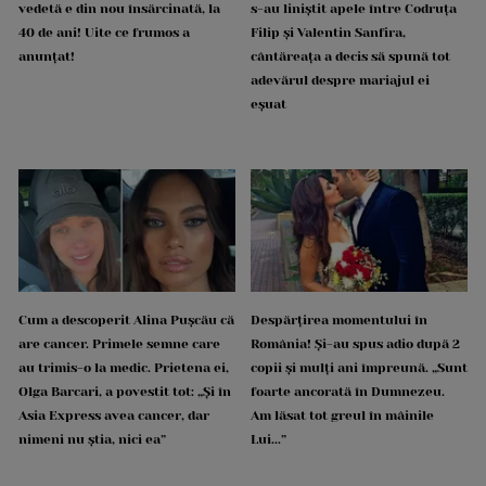
vedetă e din nou însărcinată, la
s-au liniștit apele între Codruța
40 de ani! Uite ce frumos a
Filip și Valentin Sanfira,
anunțat!
cântăreața a decis să spună tot
adevărul despre mariajul ei
eșuat
Cum a descoperit Alina Pușcău că
Despărțirea momentului în
are cancer. Primele semne care
România! Și-au spus adio după 2
au trimis-o la medic. Prietena ei,
copii și mulți ani împreună. „Sunt
Olga Barcari, a povestit tot: „Și în
foarte ancorată în Dumnezeu.
Asia Express avea cancer, dar
Am lăsat tot greul în mâinile
nimeni nu știa, nici ea”
Lui...”