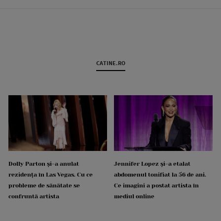
CATINE.RO
Dolly Parton și-a anulat
Jennifer Lopez și-a etalat
rezidența în Las Vegas. Cu ce
abdomenul tonifiat la 56 de ani.
probleme de sănătate se
Ce imagini a postat artista în
confruntă artista
mediul online