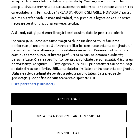
Publicitate
acceptati folosirea tuturor Tehnologiilor de tip Cookie, care implica inclusiv
acceptul dvs. cu privire la stocarea/accesarea informatiilor de catre Vendor-ii cu
Abonamente
care colaboram. Prin click pe “VREAU SA MODIFIC SETARILE INDIVIDUAL” puteti
schimba preferintele in mod individual, mai putin cele legate de cookie strict
necesare pentru functionarea website-ului.
Stiri
Libertatea pentru
Atât noi, cât și partenerii noștri prelucrăm datele pentru a oferi:
femei
GSP
Stocarea și/sau accesarea informațiilor de pe un dispozitiv. Măsurarea
Viva
performanței reclamelor. Utilizarea profilurilor pentru selectarea conținutului
Unica
personalizat. Dezvoltarea și îmbunătățirea serviciilor. Crearea profilurilor de
Avantaje
conținut personalizat. Utilizarea profilurilor pentru selectarea publicității
Baby
personalizate. Crearea profilurilor pentru publicitate personalizată. Măsurarea
Retete practice
performanței conținutului. Înțelegerea publicului prin statistici sau combinații
Retete
de date din surse diferite. Utilizarea datelor limitate pentru a selecta conținutul.
Utilizarea de date limitate pentru a selecta publicitatea. Date precise de
geolocație și identificarea prin scanarea dispozitivului.
Pariază responsabil! Decizia ONJN nr. 821/25.09.2025.
Listă parteneri (furnizori)
Jocurile de noroc sunt interzise minorilor.
ACCEPT TOATE
Copyright © 2026 Ringier Romania SRL
VREAU SA MODIFIC SETARILE INDIVIDUAL
RESPING TOATE