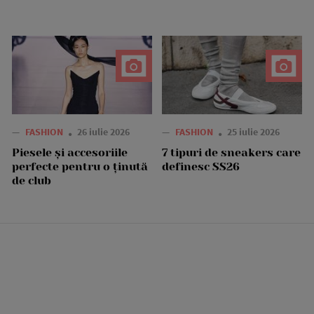
—
FASHION
26 iulie 2026
—
FASHION
25 iulie 2026
Piesele și accesoriile
7 tipuri de sneakers care
perfecte pentru o ținută
definesc SS26
de club