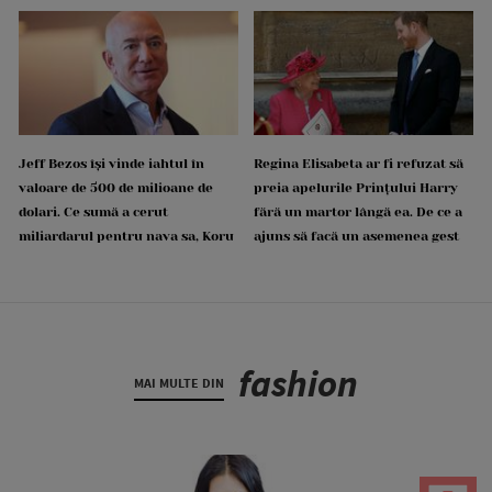
Jeff Bezos își vinde iahtul în
Regina Elisabeta ar fi refuzat să
valoare de 500 de milioane de
preia apelurile Prințului Harry
dolari. Ce sumă a cerut
fără un martor lângă ea. De ce a
miliardarul pentru nava sa, Koru
ajuns să facă un asemenea gest
fashion
MAI MULTE DIN