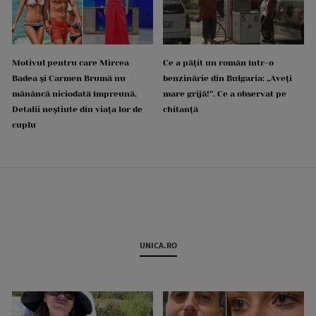
Motivul pentru care Mircea
Ce a pățit un român într-o
Badea și Carmen Brumă nu
benzinărie din Bulgaria: „Aveți
mănâncă niciodată împreună.
mare grijă!”. Ce a observat pe
Detalii neștiute din viața lor de
chitanță
cuplu
UNICA.RO