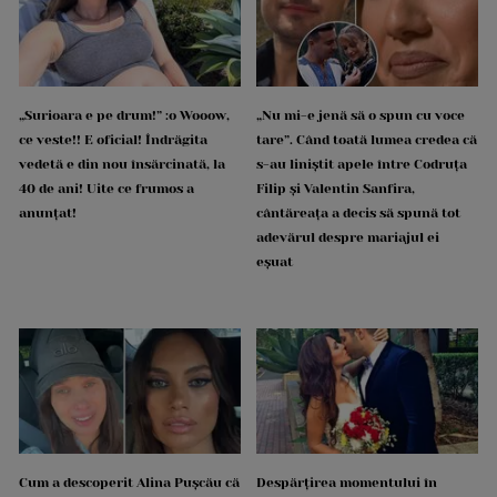
„Surioara e pe drum!” :o Wooow,
„Nu mi-e jenă să o spun cu voce
ce veste!! E oficial! Îndrăgita
tare”. Când toată lumea credea că
vedetă e din nou însărcinată, la
s-au liniștit apele între Codruța
40 de ani! Uite ce frumos a
Filip și Valentin Sanfira,
anunțat!
cântăreața a decis să spună tot
adevărul despre mariajul ei
eșuat
Cum a descoperit Alina Pușcău că
Despărțirea momentului în