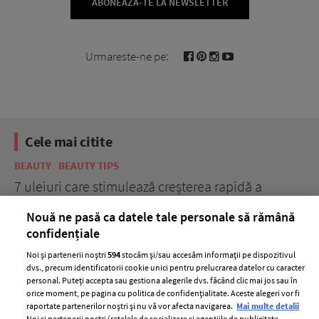
ABONEAZĂ-TE LA NEWSLETTER
Urmareste-ne pe:
Cele mai citite
BEAUTY
BEAUTY TIPS
BE
țe
7 uleiuri care stimulează creșterea rapidă a
Ce
părului
de
Nouă ne pasă ca datele tale personale să rămână
confidențiale
Noi și partenerii noștri
594
stocăm și/sau accesăm informații pe dispozitivul
dvs., precum identificatorii cookie unici pentru prelucrarea datelor cu caracter
personal. Puteți accepta sau gestiona alegerile dvs. făcând clic mai jos sau în
orice moment, pe pagina cu politica de confidențialitate. Aceste alegeri vor fi
raportate partenerilor noștri și nu vă vor afecta navigarea.
Mai multe detalii
Noi si partenerii nostri (retelele de socializare si agentiile de publicitate