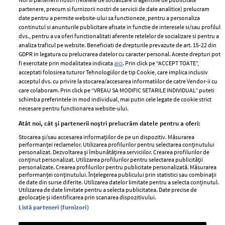
partenere, precum si furnizorii nostri de servicii de date analitice) prelucram
ELLE Style Awards
Termeni si conditii
date pentru a permite website-ului sa functioneze, pentru a personaliza
2024
continutul si anunturile publicitare afisate in functie de interesele si/sau profilul
Politica de
dvs., pentru a va oferi functionalitati aferente retelelor de socializare si pentru a
Despre ELLE
confidențialitate
analiza traficul pe website. Beneficiati de drepturile prevazute de art. 15-22 din
Romania
GDPR in legatura cu prelucrarea datelor cu caracter personal. Aceste drepturi pot
Politica de cookies
fi exercitate prin modalitatea indicata
aici
. Prin click pe “ACCEPT TOATE”,
Contact
Publicitate
acceptati folosirea tuturor Tehnologiilor de tip Cookie, care implica inclusiv
acceptul dvs. cu privire la stocarea/accesarea informatiilor de catre Vendor-ii cu
Abonamente
care colaboram. Prin click pe “VREAU SA MODIFIC SETARILE INDIVIDUAL” puteti
schimba preferintele in mod individual, mai putin cele legate de cookie strict
necesare pentru functionarea website-ului.
Stiri
Libertatea pentru
Atât noi, cât și partenerii noștri prelucrăm datele pentru a oferi:
femei
GSP
Stocarea și/sau accesarea informațiilor de pe un dispozitiv. Măsurarea
Viva
performanței reclamelor. Utilizarea profilurilor pentru selectarea conținutului
Unica
personalizat. Dezvoltarea și îmbunătățirea serviciilor. Crearea profilurilor de
Avantaje
conținut personalizat. Utilizarea profilurilor pentru selectarea publicității
Baby
personalizate. Crearea profilurilor pentru publicitate personalizată. Măsurarea
Retete practice
performanței conținutului. Înțelegerea publicului prin statistici sau combinații
Retete
de date din surse diferite. Utilizarea datelor limitate pentru a selecta conținutul.
Utilizarea de date limitate pentru a selecta publicitatea. Date precise de
geolocație și identificarea prin scanarea dispozitivului.
Pariază responsabil! Decizia ONJN nr. 821/25.09.2025.
Listă parteneri (furnizori)
Jocurile de noroc sunt interzise minorilor.