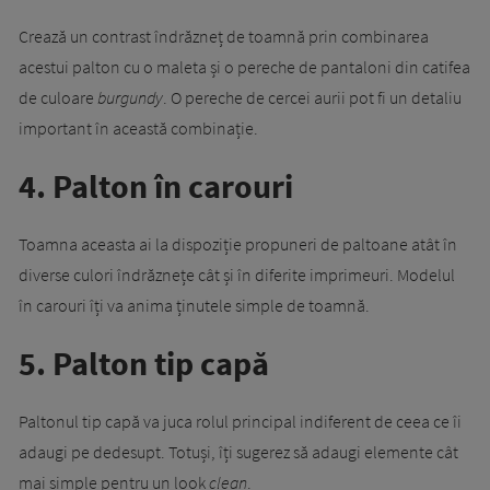
Crează un contrast îndrăzneț de toamnă prin combinarea
acestui palton cu o maleta și o pereche de pantaloni din catifea
de culoare
burgundy
. O pereche de cercei aurii pot fi un detaliu
important în această combinație.
4. Palton în carouri
Toamna aceasta ai la dispoziție propuneri de paltoane atât în
diverse culori îndrăznețe cât și în diferite imprimeuri. Modelul
în carouri îți va anima ținutele simple de toamnă.
5. Palton tip capă
Paltonul tip capă va juca rolul principal indiferent de ceea ce îi
adaugi pe dedesupt. Totuși, îți sugerez să adaugi elemente cât
mai simple pentru un look
clean
.