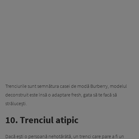
Trenciurile sunt semnătura casei de modă Burberry, modelul
deconstruit este însă o adaptare fresh, gata să te facă să
strălucești.
10. Trenciul atipic
Dacă ești o persoană nehotărâtă, un trenci care pare a fi un