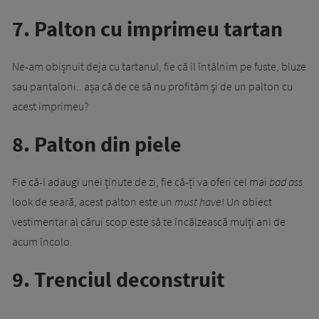
7. Palton cu imprimeu tartan
Ne-am obișnuit deja cu tartanul, fie că îl întâlnim pe fuste, bluze
sau pantaloni.. așa că de ce să nu profităm și de un palton cu
acest imprimeu?
8. Palton din piele
Fie că-l adaugi unei ținute de zi, fie că-ți va oferi cel mai
bad ass
look de seară, acest palton este un
must have
! Un obiect
vestimentar al cărui scop este să te încălzească mulți ani de
acum încolo.
9. Trenciul deconstruit