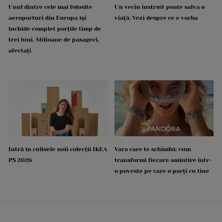
Unul dintre cele mai folosite
Un vecin instruit poate salva o
aeroporturi din Europa își
viață. Vezi despre ce e vorba
închide complet porțile timp de
trei luni. Milioane de pasageri,
afectați
Intră în culisele noii colecții IKEA
Vara care te schimbă: cum
PS 2026
transformi fiecare amintire într-
o poveste pe care o porți cu tine