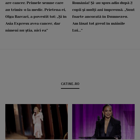
are cancer. Primele semne care
România! Și-au spus adio după 2
au trimis-o la medic. Prietena ei,
copii și mulți ani împreună. „Sunt
Olga Barcari, a povestit tot: „Și în
foarte ancorată în Dumnezeu.
Asia Express avea cancer, dar
Am lăsat tot greul în mâinile
nimeni nu știa, nici ea”
Lui...”
CATINE.RO