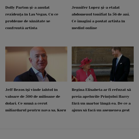
Dolly Parton și-a anulat
Jennifer Lopez și-a etalat
rezidența în Las Vegas. Cu ce
abdomenul tonifiat la 56 de ani.
probleme de sănătate se
Ce imagini a postat artista în
confruntă artista
mediul online
Jeff Bezos își vinde iahtul în
Regina Elisabeta ar fi refuzat să
valoare de 500 de milioane de
preia apelurile Prințului Harry
dolari. Ce sumă a cerut
fără un martor lângă ea. De ce a
miliardarul pentru nava sa, Koru
ajuns să facă un asemenea gest