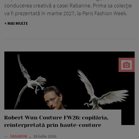
conducerea creativă a casei Rabanne. Prima sa colecție
va fi prezentată în martie 2027, la Paris Fashion Week.
+ MAI MULTE
Robert Wun Couture FW26: copilăria,
reinterpretată prin haute-couture
—
FASHION
18 iulie 2026