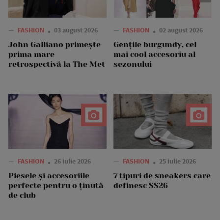
—
FASHION
03 august 2026
—
FASHION
02 august 2026
John Galliano primește
Gențile burgundy, cel
prima mare
mai cool accesoriu al
retrospectivă la The Met
sezonului
—
FASHION
26 iulie 2026
—
FASHION
25 iulie 2026
Piesele și accesoriile
7 tipuri de sneakers care
perfecte pentru o ținută
definesc SS26
de club