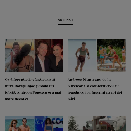
ANTENA 1
Ce diferență de vârstă există
Andreea Munteanu de la
între Rareș Cojoc și noua lui
Survivor s-a căsătorit civil cu
iubită. Andreea Popescu era mai
logodnicul ei. Imagini cu cei doi
mare decât el
miri