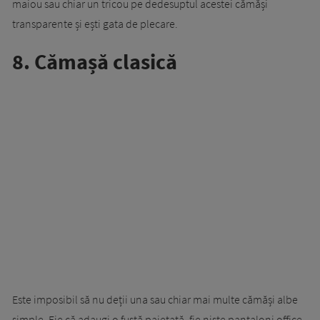
maiou sau chiar un tricou pe dedesuptul acestei cămăși
transparente și ești gata de plecare.
8. Cămașă clasică
Este imposibil să nu deții una sau chiar mai multe cămăși albe
simple. Fie că adaugi o fustă paietată, fie niște pantaloni office,