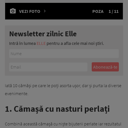
VEZI FOTO
POZA
1 / 11
Newsletter zilnic Elle
Intră în lumea
ELLE
pentru a afla cele mai noi știri.
Iată 10 cămăși pe care le poți asorta ușor, dar și purta la diverse
evenimente.
1. Cămașă cu nasturi perlați
Combină această cămașă cu niște bijuterii perlate iar rezultatul