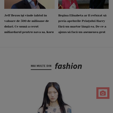
Jeff Bezos își vinde iahtul în
Regina Elisabeta ar fi refuzat să
valoare de 500 de milioane de
preia apelurile Prințului Harry
dolari. Ce sumă a cerut
fără un martor lângă ea. De ce a
miliardarul pentru nava sa, Koru
ajuns să facă un asemenea gest
fashion
MAI MULTE DIN