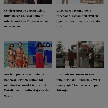
Ce diferență de vârstă există
Andreea Munteanu de la
între Rareș Cojoc și noua lui
Survivor s-a căsătorit civil cu
iubită. Andreea Popescu era mai
logodnicul ei. Imagini cu cei doi
mare decât el
miri
Motivul pentru care Mircea
Ce a pățit un român într-o
Badea și Carmen Brumă nu
benzinărie din Bulgaria: „Aveți
mănâncă niciodată împreună.
mare grijă!”. Ce a observat pe
Detalii neștiute din viața lor de
chitanță
cuplu