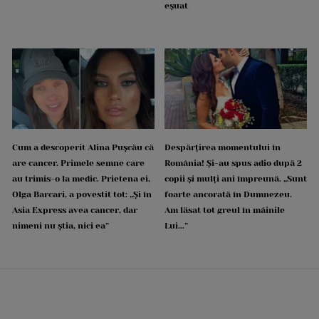
eșuat
Cum a descoperit Alina Pușcău că
Despărțirea momentului în
are cancer. Primele semne care
România! Și-au spus adio după 2
au trimis-o la medic. Prietena ei,
copii și mulți ani împreună. „Sunt
Olga Barcari, a povestit tot: „Și în
foarte ancorată în Dumnezeu.
Asia Express avea cancer, dar
Am lăsat tot greul în mâinile
nimeni nu știa, nici ea”
Lui...”