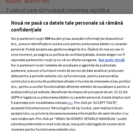
BEAUTY
BEAUTY TIPS
BE
țe
7 uleiuri care stimulează creșterea rapidă a
Ce
părului
de
Nouă ne pasă ca datele tale personale să rămână
confidențiale
Noi și partenerii noștri
594
stocăm și/sau accesăm informații pe dispozitivul
dvs., precum identificatorii cookie unici pentru prelucrarea datelor cu caracter
personal. Puteți accepta sau gestiona alegerile dvs. făcând clic mai jos sau în
orice moment, pe pagina cu politica de confidențialitate. Aceste alegeri vor fi
raportate partenerilor noștri și nu vă vor afecta navigarea.
Mai multe detalii
Noi si partenerii nostri (retelele de socializare si agentiile de publicitate
partenere, precum si furnizorii nostri de servicii de date analitice) prelucram
ELLE Style Awards
Termeni si conditii
date pentru a permite website-ului sa functioneze, pentru a personaliza
2024
continutul si anunturile publicitare afisate in functie de interesele si/sau profilul
Politica de
dvs., pentru a va oferi functionalitati aferente retelelor de socializare si pentru a
Despre ELLE
confidențialitate
analiza traficul pe website. Beneficiati de drepturile prevazute de art. 15-22 din
Romania
GDPR in legatura cu prelucrarea datelor cu caracter personal. Aceste drepturi pot
Politica de cookies
fi exercitate prin modalitatea indicata
aici
. Prin click pe “ACCEPT TOATE”,
Contact
Publicitate
acceptati folosirea tuturor Tehnologiilor de tip Cookie, care implica inclusiv
acceptul dvs. cu privire la stocarea/accesarea informatiilor de catre Vendor-ii cu
Abonamente
care colaboram. Prin click pe “VREAU SA MODIFIC SETARILE INDIVIDUAL” puteti
schimba preferintele in mod individual, mai putin cele legate de cookie strict
necesare pentru functionarea website-ului.