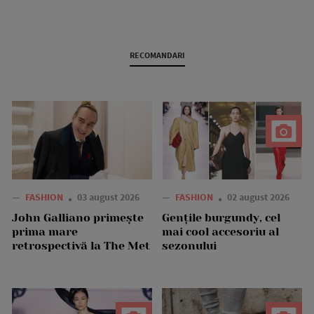
RECOMANDARI
—
FASHION
03 august 2026
—
FASHION
02 august 2026
John Galliano primește
Gențile burgundy, cel
prima mare
mai cool accesoriu al
retrospectivă la The Met
sezonului