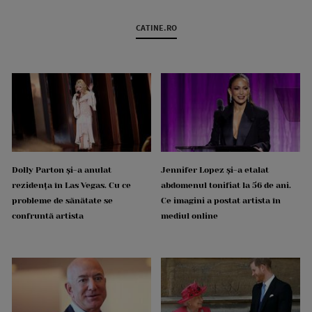
CATINE.RO
Dolly Parton și-a anulat
Jennifer Lopez și-a etalat
rezidența în Las Vegas. Cu ce
abdomenul tonifiat la 56 de ani.
probleme de sănătate se
Ce imagini a postat artista în
confruntă artista
mediul online