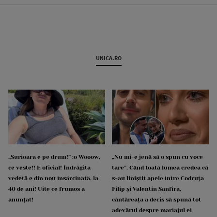
UNICA.RO
„Surioara e pe drum!” :o Wooow,
„Nu mi-e jenă să o spun cu voce
ce veste!! E oficial! Îndrăgita
tare”. Când toată lumea credea că
vedetă e din nou însărcinată, la
s-au liniștit apele între Codruța
40 de ani! Uite ce frumos a
Filip și Valentin Sanfira,
anunțat!
cântăreața a decis să spună tot
adevărul despre mariajul ei