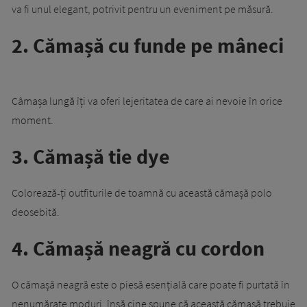
va fi unul elegant, potrivit pentru un eveniment pe măsură.
2. Cămașă cu funde pe mâneci
Câmașa lungă îți va oferi lejeritatea de care ai nevoie în orice
moment.
3. Cămașă tie dye
Colorează-ți outfiturile de toamnă cu această cămașă polo
deosebită.
4. Cămașă neagră cu cordon
O cămașă neagră este o piesă esențială care poate fi purtată în
nenumărate moduri, însă cine spune că această cămașă trebuie