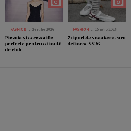
—
FASHION
26 iulie 2026
—
FASHION
25 iulie 2026
Piesele și accesoriile
7 tipuri de sneakers care
perfecte pentru o ținută
definesc SS26
de club