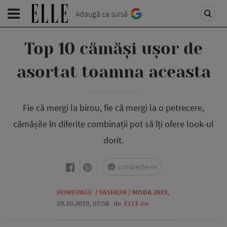
Adaugă ca sursă
Top 10 cămăși ușor de
asortat toamna aceasta
Fie că mergi la birou, fie că mergi la o petrecere,
cămășile în diferite combinații pot să îți ofere look-ul
dorit.
Urmărește-ne
HOMEPAGE
/
FASHION
/
MODA 2019
,
29.10.2019, 07:58
de
ELLE.ro