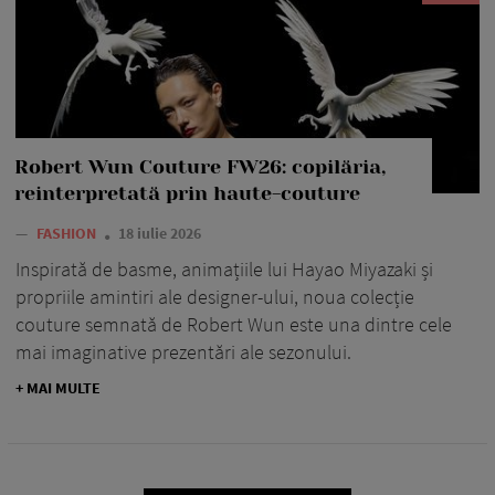
Robert Wun Couture FW26: copilăria,
reinterpretată prin haute-couture
—
FASHION
18 iulie 2026
Inspirată de basme, animațiile lui Hayao Miyazaki și
propriile amintiri ale designer-ului, noua colecție
couture semnată de Robert Wun este una dintre cele
mai imaginative prezentări ale sezonului.
+ MAI MULTE