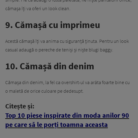
cămașa îți va oferi un look clean.
9. Cămașă cu imprimeu
Acestă cămașă îți va anima cu siguranță ținuta. Pentru un look
casual adaugă o pereche de teniși și niște blugi baggy.
10. Cămașă din denim
Cămașa din denim, la fel ca overshirt-ul va arâta foarte bine cu
o maletă de orice culoare pe dedesupt.
Citește și:
Top 10 piese inspirate din moda anilor 90
pe care să le porți toamna aceasta