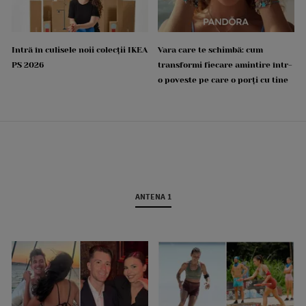
Intră în culisele noii colecții IKEA
Vara care te schimbă: cum
PS 2026
transformi fiecare amintire într-
o poveste pe care o porți cu tine
ANTENA 1