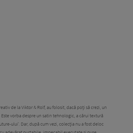
ativ de la Viktor & Rolf, au folosit, dacă poți să crezi, un
 Este vorba despre un satin tehnologic, a cărui textură
uture-ului'. Dar, după cum vezi, colecția nu a fost deloc
cu adevărat purtabile, impecabil executate și puse