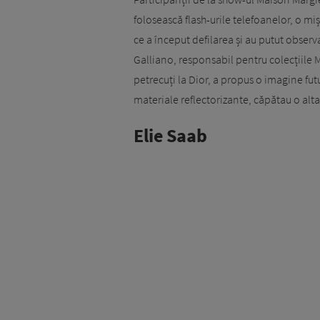
folosească flash-urile telefoanelor, o m
ce a început defilarea și au putut observa
Galliano, responsabil pentru colecțiile M
petrecuți la Dior, a propus o imagine futur
materiale reflectorizante, căpătau o alta
Elie Saab