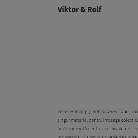
Viktor & Rolf
Viktor Horsting și Rolf Snoeren, duo-ul cre
singur material pentru întreaga colecție.
fină reprezintă pentru ei echivalentul co
monotonă, ci a propus o serie de ținute 