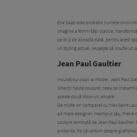
Elie Saab este probabil numele sinonim 
imagine a feminității clasice, transformâ
pe el și de această dată, pentru acest s
un styling actual, reușește să insufle un 
Jean Paul Gaultier
Incurabilul copil al modei, Jean Paul Ga
colecții haute couture, ceea ce înseamnă 
aceste două show-uri anuale.
De multe ori comparat cu Yves Saint Lauren
alt mare designer, mentorul său, Pierre C
couture semnată de Jean Paul Gaultier. Re
evidente, fie că vorbim despre grafismul 