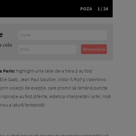
POZA
1 / 24
e
a cele
 Paris:
highlight-urile celei de-a treia zi au fost
lie Saab, Jean Paul Gaultier, Viktor & Rolf și Valentino.
 prin colecții de exepție, care promit să rămână puncte
spirație au fost diferite, estetica interpretării la fel, însă
nou a latură fantezistă!
la au fost încurajați înainte de începerea prezentării să