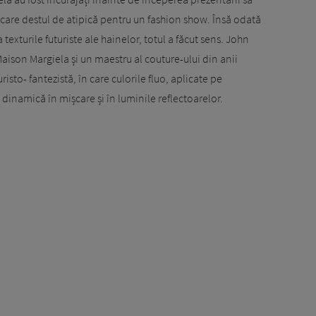
ișcare destul de atipică pentru un fashion show. Însă odată
 texturile futuriste ale hainelor, totul a făcut sens. John
aison Margiela și un maestru al couture-ului din anii
isto- fantezistă, în care culorile fluo, aplicate pe
 dinamică în mișcare și în luminile reflectoarelor.