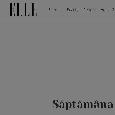
Fashion
Beauty
People
Health &
Săptămâna 