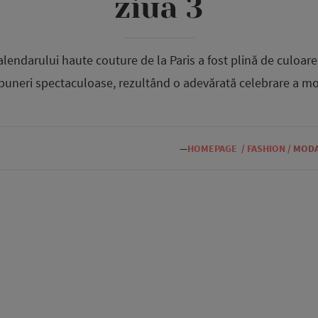
ziua 3
calendarului haute couture de la Paris a fost plină de culoare, 
puneri spectaculoase, rezultând o adevărată celebrare a mo
—
HOMEPAGE
/
FASHION
/
MODA