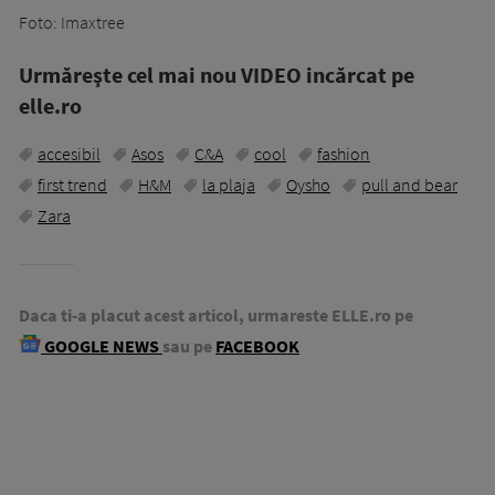
Foto: Imaxtree
Urmăreşte cel mai nou VIDEO incărcat pe
elle.ro
accesibil
Asos
C&A
cool
fashion
first trend
H&M
la plaja
Oysho
pull and bear
Zara
Daca ti-a placut acest articol, urmareste ELLE.ro pe
GOOGLE NEWS
sau pe
FACEBOOK