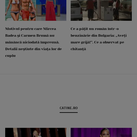
Motivul pentru care Mircea
Ce a pățit un român într-o
Badea și Carmen Brumă nu
benzinărie din Bulgaria: „Aveți
mănâncă niciodată împreună.
mare grijă!”. Ce a observat pe
Detalii neștiute din viața lor de
chitanță
cuplu
CATINE.RO