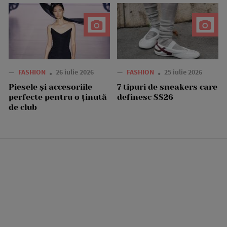
—
FASHION
26 iulie 2026
—
FASHION
25 iulie 2026
Piesele și accesoriile
7 tipuri de sneakers care
perfecte pentru o ținută
definesc SS26
de club