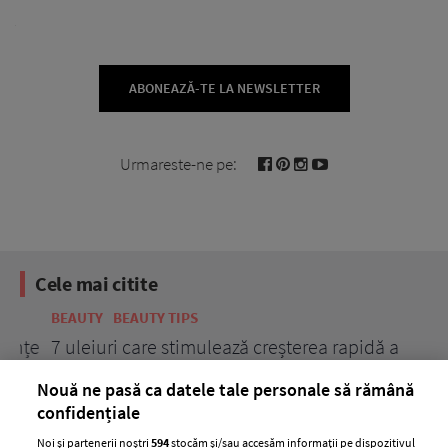
ABONEAZĂ-TE LA NEWSLETTER
Urmareste-ne pe:
Cele mai citite
BEAUTY
BEAUTY TIPS
BE
țe
7 uleiuri care stimulează creșterea rapidă a
Ce
părului
de
Nouă ne pasă ca datele tale personale să rămână
confidențiale
Noi și partenerii noștri
594
stocăm și/sau accesăm informații pe dispozitivul