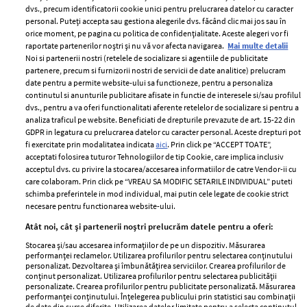
dvs., precum identificatorii cookie unici pentru prelucrarea datelor cu caracter
personal. Puteți accepta sau gestiona alegerile dvs. făcând clic mai jos sau în
orice moment, pe pagina cu politica de confidențialitate. Aceste alegeri vor fi
raportate partenerilor noștri și nu vă vor afecta navigarea.
Mai multe detalii
Noi si partenerii nostri (retelele de socializare si agentiile de publicitate
partenere, precum si furnizorii nostri de servicii de date analitice) prelucram
ELLE Style Awards
Termeni si conditii
date pentru a permite website-ului sa functioneze, pentru a personaliza
2024
continutul si anunturile publicitare afisate in functie de interesele si/sau profilul
Politica de
dvs., pentru a va oferi functionalitati aferente retelelor de socializare si pentru a
Despre ELLE
confidențialitate
analiza traficul pe website. Beneficiati de drepturile prevazute de art. 15-22 din
Romania
GDPR in legatura cu prelucrarea datelor cu caracter personal. Aceste drepturi pot
Politica de cookies
fi exercitate prin modalitatea indicata
aici
. Prin click pe “ACCEPT TOATE”,
Contact
Publicitate
acceptati folosirea tuturor Tehnologiilor de tip Cookie, care implica inclusiv
acceptul dvs. cu privire la stocarea/accesarea informatiilor de catre Vendor-ii cu
Abonamente
care colaboram. Prin click pe “VREAU SA MODIFIC SETARILE INDIVIDUAL” puteti
schimba preferintele in mod individual, mai putin cele legate de cookie strict
necesare pentru functionarea website-ului.
Stiri
Libertatea pentru
Atât noi, cât și partenerii noștri prelucrăm datele pentru a oferi:
femei
GSP
Stocarea și/sau accesarea informațiilor de pe un dispozitiv. Măsurarea
Viva
performanței reclamelor. Utilizarea profilurilor pentru selectarea conținutului
Unica
personalizat. Dezvoltarea și îmbunătățirea serviciilor. Crearea profilurilor de
Avantaje
conținut personalizat. Utilizarea profilurilor pentru selectarea publicității
Baby
personalizate. Crearea profilurilor pentru publicitate personalizată. Măsurarea
Retete practice
performanței conținutului. Înțelegerea publicului prin statistici sau combinații
Retete
de date din surse diferite. Utilizarea datelor limitate pentru a selecta conținutul.