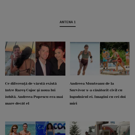
ANTENA 1
Ce diferență de vârstă există
Andreea Munteanu de la
între Rareș Cojoc și noua lui
Survivor s-a căsătorit civil cu
iubită. Andreea Popescu era mai
logodnicul ei. Imagini cu cei doi
mare decât el
miri