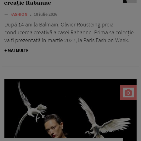
creație Rabanne
—
FASHION
18 iulie 2026
După 14 ani la Balmain, Olivier Rousteing preia
conducerea creativă a casei Rabanne. Prima sa colecție
va fi prezentată în martie 2027, la Paris Fashion Week.
+ MAI MULTE