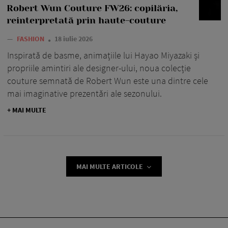
Robert Wun Couture FW26: copilăria,
reinterpretată prin haute-couture
—
FASHION
18 iulie 2026
Inspirată de basme, animațiile lui Hayao Miyazaki și
propriile amintiri ale designer-ului, noua colecție
couture semnată de Robert Wun este una dintre cele
mai imaginative prezentări ale sezonului.
+ MAI MULTE
MAI MULTE ARTICOLE