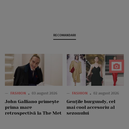
RECOMANDARI
—
FASHION
03 august 2026
—
FASHION
02 august 2026
John Galliano primește
Gențile burgundy, cel
prima mare
mai cool accesoriu al
retrospectivă la The Met
sezonului