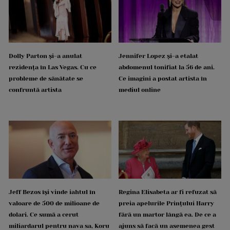
Dolly Parton și-a anulat
Jennifer Lopez și-a etalat
rezidența în Las Vegas. Cu ce
abdomenul tonifiat la 56 de ani.
probleme de sănătate se
Ce imagini a postat artista în
confruntă artista
mediul online
Jeff Bezos își vinde iahtul în
Regina Elisabeta ar fi refuzat să
valoare de 500 de milioane de
preia apelurile Prințului Harry
dolari. Ce sumă a cerut
fără un martor lângă ea. De ce a
miliardarul pentru nava sa, Koru
ajuns să facă un asemenea gest