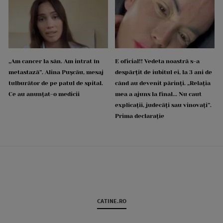
„Am cancer la sân. Am intrat în
E oficial!! Vedeta noastră s-a
metastază”. Alina Pușcău, mesaj
despărțit de iubitul ei, la 3 ani de
tulburător de pe patul de spital.
când au devenit părinți. „Relația
Ce au anunțat-o medicii
mea a ajuns la final... Nu caut
explicații, judecăți sau vinovați”.
Prima declarație
CATINE.RO