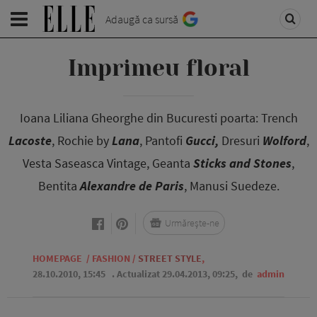
Adaugă ca sursă
Imprimeu floral
Ioana Liliana Gheorghe din Bucuresti poarta: Trench
Lacoste
, Rochie by
Lana
, Pantofi
Gucci,
Dresuri
Wolford
,
Vesta Saseasca Vintage, Geanta
Sticks and Stones
,
Bentita
Alexandre de Paris
, Manusi Suedeze.
Urmărește-ne
HOMEPAGE
/
FASHION
/
STREET STYLE
,
28.10.2010, 15:45
. Actualizat 29.04.2013, 09:25,
de
admin