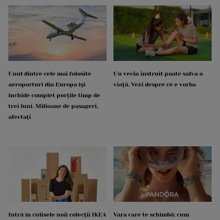
Unul dintre cele mai folosite
Un vecin instruit poate salva o
aeroporturi din Europa își
viață. Vezi despre ce e vorba
închide complet porțile timp de
trei luni. Milioane de pasageri,
afectați
Intră în culisele noii colecții IKEA
Vara care te schimbă: cum