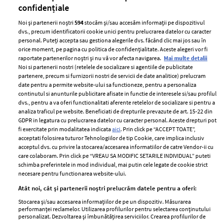
confidențiale
Noi și partenerii noștri
594
stocăm și/sau accesăm informații pe dispozitivul
dvs., precum identificatorii cookie unici pentru prelucrarea datelor cu caracter
personal. Puteți accepta sau gestiona alegerile dvs. făcând clic mai jos sau în
orice moment, pe pagina cu politica de confidențialitate. Aceste alegeri vor fi
raportate partenerilor noștri și nu vă vor afecta navigarea.
Mai multe detalii
Noi si partenerii nostri (retelele de socializare si agentiile de publicitate
partenere, precum si furnizorii nostri de servicii de date analitice) prelucram
ELLE Style Awards
Termeni si conditii
date pentru a permite website-ului sa functioneze, pentru a personaliza
2024
continutul si anunturile publicitare afisate in functie de interesele si/sau profilul
Politica de
dvs., pentru a va oferi functionalitati aferente retelelor de socializare si pentru a
Despre ELLE
confidențialitate
analiza traficul pe website. Beneficiati de drepturile prevazute de art. 15-22 din
Romania
GDPR in legatura cu prelucrarea datelor cu caracter personal. Aceste drepturi pot
Politica de cookies
fi exercitate prin modalitatea indicata
aici
. Prin click pe “ACCEPT TOATE”,
Contact
Publicitate
acceptati folosirea tuturor Tehnologiilor de tip Cookie, care implica inclusiv
acceptul dvs. cu privire la stocarea/accesarea informatiilor de catre Vendor-ii cu
Abonamente
care colaboram. Prin click pe “VREAU SA MODIFIC SETARILE INDIVIDUAL” puteti
schimba preferintele in mod individual, mai putin cele legate de cookie strict
necesare pentru functionarea website-ului.
Stiri
Libertatea pentru
Atât noi, cât și partenerii noștri prelucrăm datele pentru a oferi:
femei
GSP
Stocarea și/sau accesarea informațiilor de pe un dispozitiv. Măsurarea
Viva
performanței reclamelor. Utilizarea profilurilor pentru selectarea conținutului
Unica
personalizat. Dezvoltarea și îmbunătățirea serviciilor. Crearea profilurilor de