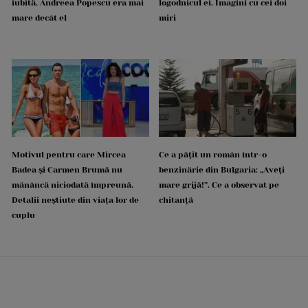
iubită. Andreea Popescu era mai
logodnicul ei. Imagini cu cei doi
mare decât el
miri
Motivul pentru care Mircea
Ce a pățit un român într-o
Badea și Carmen Brumă nu
benzinărie din Bulgaria: „Aveți
mănâncă niciodată împreună.
mare grijă!”. Ce a observat pe
Detalii neștiute din viața lor de
chitanță
cuplu