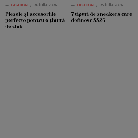
—
FASHION
26 iulie 2026
—
FASHION
25 iulie 2026
Piesele și accesoriile
7 tipuri de sneakers care
perfecte pentru o ținută
definesc SS26
de club