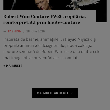
Robert Wun Couture FW26: copilăria,
reinterpretată prin haute-couture
—
FASHION
18 iulie 2026
Inspirată de basme, animațiile lui Hayao Miyazaki și
propriile amintiri ale designer-ului, noua colecție
couture semnată de Robert Wun este una dintre cele
mai imaginative prezentări ale sezonului.
+ MAI MULTE
MAI MULTE ARTICOLE