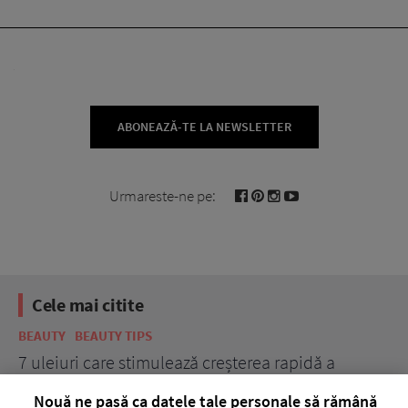
ABONEAZĂ-TE LA NEWSLETTER
Urmareste-ne pe:
Cele mai citite
BEAUTY
BEAUTY TIPS
BE
țe
7 uleiuri care stimulează creșterea rapidă a
Ce
părului
de
Nouă ne pasă ca datele tale personale să rămână