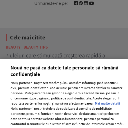
Urmareste-ne pe:
Cele mai citite
BEAUTY
BEAUTY TIPS
BE
țe
7 uleiuri care stimulează creșterea rapidă a
Ce
părului
de
Nouă ne pasă ca datele tale personale să rămână
confidențiale
Noi și partenerii noștri
594
stocăm și/sau accesăm informații pe dispozitivul
dvs., precum identificatorii cookie unici pentru prelucrarea datelor cu caracter
personal. Puteți accepta sau gestiona alegerile dvs. făcând clic mai jos sau în
orice moment, pe pagina cu politica de confidențialitate. Aceste alegeri vor fi
raportate partenerilor noștri și nu vă vor afecta navigarea.
Mai multe detalii
Noi si partenerii nostri (retelele de socializare si agentiile de publicitate
partenere, precum si furnizorii nostri de servicii de date analitice) prelucram
ELLE Style Awards
Termeni si conditii
date pentru a permite website-ului sa functioneze, pentru a personaliza
2024
continutul si anunturile publicitare afisate in functie de interesele si/sau profilul
Politica de