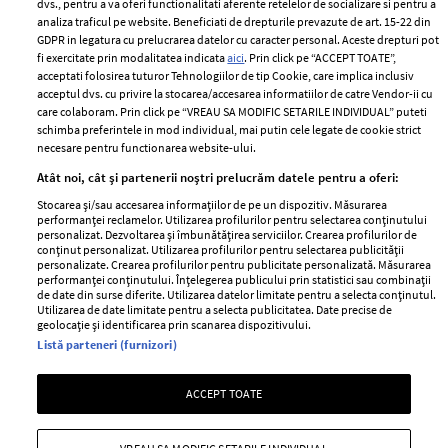
dvs., pentru a va oferi functionalitati aferente retelelor de socializare si pentru a
Despre ELLE
confidențialitate
analiza traficul pe website. Beneficiati de drepturile prevazute de art. 15-22 din
Romania
GDPR in legatura cu prelucrarea datelor cu caracter personal. Aceste drepturi pot
Politica de cookies
fi exercitate prin modalitatea indicata
aici
. Prin click pe “ACCEPT TOATE”,
Contact
Publicitate
acceptati folosirea tuturor Tehnologiilor de tip Cookie, care implica inclusiv
acceptul dvs. cu privire la stocarea/accesarea informatiilor de catre Vendor-ii cu
Abonamente
care colaboram. Prin click pe “VREAU SA MODIFIC SETARILE INDIVIDUAL” puteti
schimba preferintele in mod individual, mai putin cele legate de cookie strict
necesare pentru functionarea website-ului.
Stiri
Libertatea pentru
Atât noi, cât și partenerii noștri prelucrăm datele pentru a oferi:
femei
GSP
Stocarea și/sau accesarea informațiilor de pe un dispozitiv. Măsurarea
Viva
performanței reclamelor. Utilizarea profilurilor pentru selectarea conținutului
Unica
personalizat. Dezvoltarea și îmbunătățirea serviciilor. Crearea profilurilor de
Avantaje
conținut personalizat. Utilizarea profilurilor pentru selectarea publicității
Baby
personalizate. Crearea profilurilor pentru publicitate personalizată. Măsurarea
Retete practice
performanței conținutului. Înțelegerea publicului prin statistici sau combinații
Retete
de date din surse diferite. Utilizarea datelor limitate pentru a selecta conținutul.
Utilizarea de date limitate pentru a selecta publicitatea. Date precise de
geolocație și identificarea prin scanarea dispozitivului.
Pariază responsabil! Decizia ONJN nr. 821/25.09.2025.
Listă parteneri (furnizori)
Jocurile de noroc sunt interzise minorilor.
ACCEPT TOATE
Copyright © 2026 Ringier Romania SRL