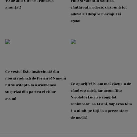
40 de ani! Uite ce frumos a
Filip și Valentin Sanfira,
anunțat!
cântăreața a decis să spună tot
adevărul despre mariajul ei
eșuat
Ce veste! Este însărcinată din
nou și radiază de fericire! Nimeni
Ce apariție! N-am mai văzut-o de
nu se aștepta la o asemenea
când era mică, iar acum fiica
surpriză din partea ei chiar
Nicoletei Luciu e complet
acum!
schimbată! La 14 ani, superba Kim
i-a uimit pe toți la o prezentare
de modă!