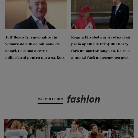
Jeff Bezos își vinde iahtul în
Regina Elisabeta ar fi refuzat să
valoare de 500 de milioane de
preia apelurile Prințului Harry
dolari. Ce sumă a cerut
fără un martor lângă ea. De ce a
miliardarul pentru nava sa, Koru
ajuns să facă un asemenea gest
fashion
MAI MULTE DIN