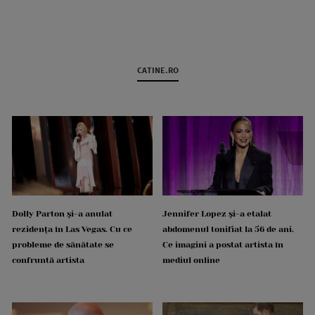
CATINE.RO
Dolly Parton și-a anulat
Jennifer Lopez și-a etalat
rezidența în Las Vegas. Cu ce
abdomenul tonifiat la 56 de ani.
probleme de sănătate se
Ce imagini a postat artista în
confruntă artista
mediul online