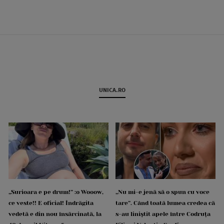
UNICA.RO
„Surioara e pe drum!” :o Wooow,
„Nu mi-e jenă să o spun cu voce
ce veste!! E oficial! Îndrăgita
tare”. Când toată lumea credea că
vedetă e din nou însărcinată, la
s-au liniștit apele între Codruța