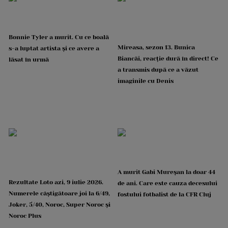
Bonnie Tyler a murit. Cu ce boală
Mireasa, sezon 13. Bunica
s-a luptat artista și ce avere a
Biancăi, reacție dură în direct! Ce
lăsat în urmă
a transmis după ce a văzut
imaginile cu Denis
A murit Gabi Mureșan la doar 44
Rezultate Loto azi, 9 iulie 2026.
de ani. Care este cauza decesului
Numerele câștigătoare joi la 6/49,
fostului fotbalist de la CFR Cluj
Joker, 5/40, Noroc, Super Noroc și
Noroc Plus