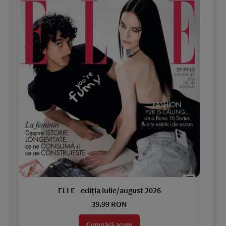
ELLE - ediția iulie/august 2026
Gar
39.99 RON
Cumpără acum