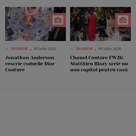
—
FASHION
09 iulie 2026
—
FASHION
08 iulie 2026
Jonathan Anderson
Chanel Couture FW26:
rescrie codurile Dior
Matthieu Blazy scrie un
Couture
nou capitol pentru casă