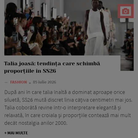
Talia joasă: tendința care schimbă
proporțiile în SS26
—
FASHION
05 iulie 2026
După ani în care talia înaltă a dominat aproape orice
siluetă, SS26 mută discret linia câțiva centimetri mai jos.
Talia coborâtă revine într-o interpretare elegantă și
relaxată, în care croiala și proporțiile contează mai mult
decât nostalgia anilor 2000.
+ MAI MULTE