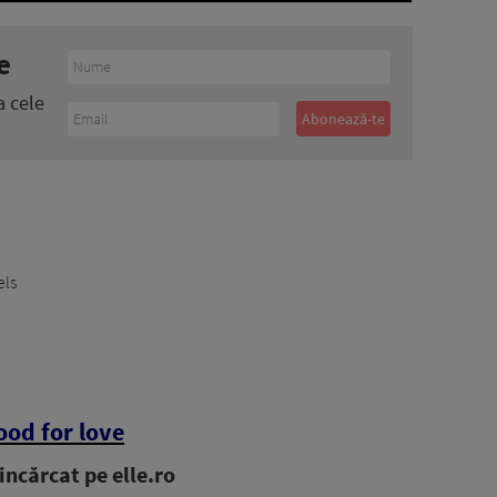
e
a cele
ls
ood for love
ncărcat pe elle.ro