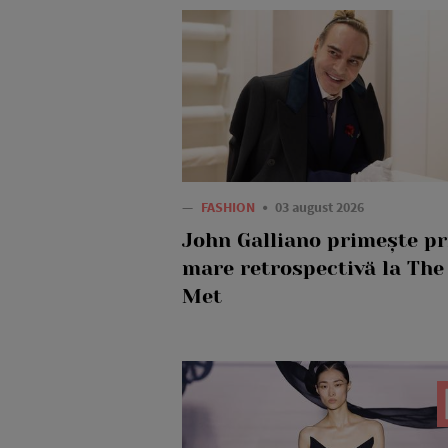
—
FASHION
03 august 2026
John Galliano primește p
mare retrospectivă la The
Met