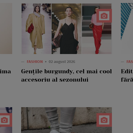
—
FASHION
02 august 2026
—
FA
rima
Gențile burgundy, cel mai cool
Edi
accesoriu al sezonului
fără