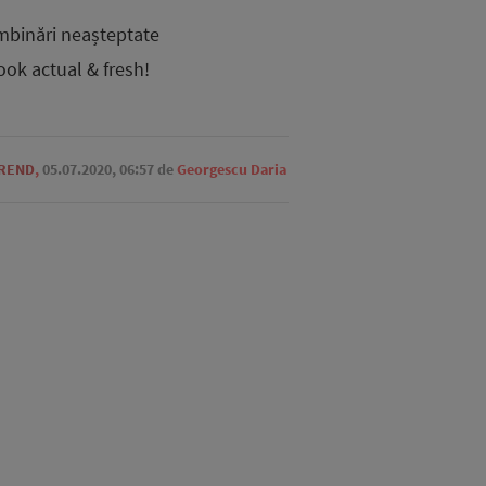
mbinări neașteptate
look actual & fresh!
TREND
,
05.07.2020, 06:57
de
Georgescu Daria