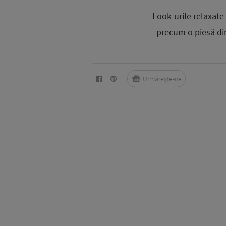
Look-urile relaxat
precum o piesă din 
Urmărește-ne