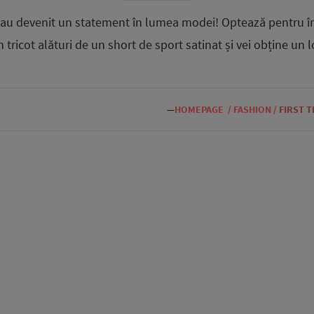
e au devenit un statement în lumea modei! Optează pentru î
tricot alături de un short de sport satinat și vei obține un 
—
HOMEPAGE
/
FASHION
/
FIRST 