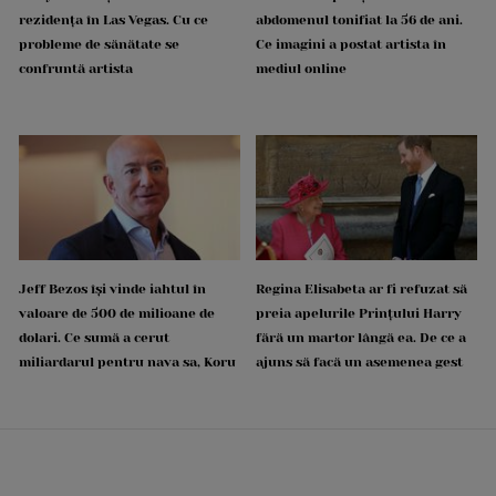
rezidența în Las Vegas. Cu ce
abdomenul tonifiat la 56 de ani.
probleme de sănătate se
Ce imagini a postat artista în
confruntă artista
mediul online
Jeff Bezos își vinde iahtul în
Regina Elisabeta ar fi refuzat să
valoare de 500 de milioane de
preia apelurile Prințului Harry
dolari. Ce sumă a cerut
fără un martor lângă ea. De ce a
miliardarul pentru nava sa, Koru
ajuns să facă un asemenea gest