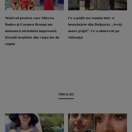
Motivul pentru care Mircea
Ce a pățit un român într-o
Badea și Carmen Brumă nu
benzinărie din Bulgaria: „Aveți
mănâncă niciodată împreună.
mare grijă!”. Ce a observat pe
Detalii neștiute din viața lor de
chitanță
cuplu
UNICA.RO