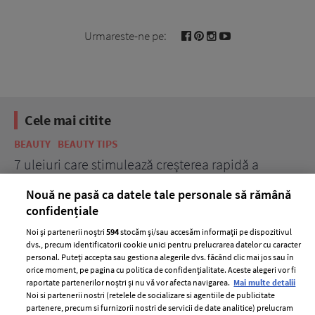
Urmareste-ne pe:
Cele mai citite
BEAUTY
BEAUTY TIPS
BE
țe
7 uleiuri care stimulează creșterea rapidă a
Ce
părului
de
Nouă ne pasă ca datele tale personale să rămână
confidențiale
Noi și partenerii noștri
594
stocăm și/sau accesăm informații pe dispozitivul
dvs., precum identificatorii cookie unici pentru prelucrarea datelor cu caracter
personal. Puteți accepta sau gestiona alegerile dvs. făcând clic mai jos sau în
orice moment, pe pagina cu politica de confidențialitate. Aceste alegeri vor fi
raportate partenerilor noștri și nu vă vor afecta navigarea.
Mai multe detalii
Noi si partenerii nostri (retelele de socializare si agentiile de publicitate
partenere, precum si furnizorii nostri de servicii de date analitice) prelucram