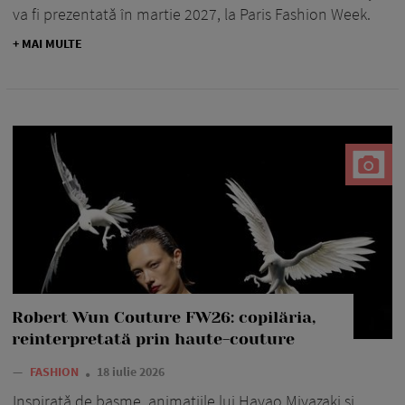
va fi prezentată în martie 2027, la Paris Fashion Week.
+ MAI MULTE
Robert Wun Couture FW26: copilăria,
reinterpretată prin haute-couture
—
FASHION
18 iulie 2026
Inspirată de basme, animațiile lui Hayao Miyazaki și