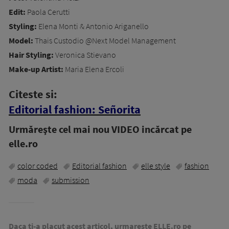
Edit:
Paola Cerutti
Styling:
Elena Monti & Antonio Ariganello
Model:
Thais Custodio @Next Model Management
Hair Styling:
Veronica Stievano
Make-up Artist:
Maria Elena Ercoli
Citeste si:
Editorial fashion: Señorita
Urmăreşte cel mai nou VIDEO incărcat pe
elle.ro
color coded
Editorial fashion
elle style
fashion
moda
submission
Daca ti-a placut acest articol, urmareste ELLE.ro pe