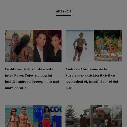
ANTENA 1
Ce diferență de vârstă există
Andreea Munteanu de la
între Rareș Cojoc și noua lui
Survivor s-a căsătorit civil cu
iubită. Andreea Popescu era mai
logodnicul ei. Imagini cu cei doi
mare decât el
miri