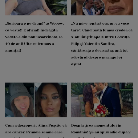
„Surioara e pe drum!” :o Wooow,
„Nu mi-e jenă să o spun cu voce
ce veste!! E oficial! Îndrăgita
tare”. Când toată lumea credea că
vedetă e din nou însărcinată, la
s-au liniștit apele între Codruța
40 de ani! Uite ce frumos a
Filip și Valentin Sanfira,
anunțat!
cântăreața a decis să spună tot
adevărul despre mariajul ei
eșuat
Cum a descoperit Alina Pușcău că
Despărțirea momentului în
are cancer. Primele semne care
România! Și-au spus adio după 2