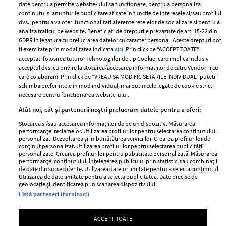
ELLE Style Awards
Termeni si conditii
date pentru a permite website-ului sa functioneze, pentru a personaliza
2024
continutul si anunturile publicitare afisate in functie de interesele si/sau profilul
Politica de
dvs., pentru a va oferi functionalitati aferente retelelor de socializare si pentru a
Despre ELLE
confidențialitate
analiza traficul pe website. Beneficiati de drepturile prevazute de art. 15-22 din
Romania
GDPR in legatura cu prelucrarea datelor cu caracter personal. Aceste drepturi pot
Politica de cookies
fi exercitate prin modalitatea indicata
aici
. Prin click pe “ACCEPT TOATE”,
Contact
Publicitate
acceptati folosirea tuturor Tehnologiilor de tip Cookie, care implica inclusiv
acceptul dvs. cu privire la stocarea/accesarea informatiilor de catre Vendor-ii cu
Abonamente
care colaboram. Prin click pe “VREAU SA MODIFIC SETARILE INDIVIDUAL” puteti
schimba preferintele in mod individual, mai putin cele legate de cookie strict
necesare pentru functionarea website-ului.
Stiri
Libertatea pentru
Atât noi, cât și partenerii noștri prelucrăm datele pentru a oferi:
femei
GSP
Stocarea și/sau accesarea informațiilor de pe un dispozitiv. Măsurarea
Viva
performanței reclamelor. Utilizarea profilurilor pentru selectarea conținutului
Unica
personalizat. Dezvoltarea și îmbunătățirea serviciilor. Crearea profilurilor de
Avantaje
conținut personalizat. Utilizarea profilurilor pentru selectarea publicității
Baby
personalizate. Crearea profilurilor pentru publicitate personalizată. Măsurarea
Retete practice
performanței conținutului. Înțelegerea publicului prin statistici sau combinații
Retete
de date din surse diferite. Utilizarea datelor limitate pentru a selecta conținutul.
Utilizarea de date limitate pentru a selecta publicitatea. Date precise de
geolocație și identificarea prin scanarea dispozitivului.
Pariază responsabil! Decizia ONJN nr. 821/25.09.2025.
Listă parteneri (furnizori)
Jocurile de noroc sunt interzise minorilor.
ACCEPT TOATE