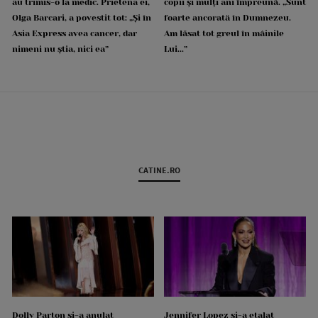
au trimis-o la medic. Prietena ei,
copii și mulți ani împreună. „Sunt
Olga Barcari, a povestit tot: „Și în
foarte ancorată în Dumnezeu.
Asia Express avea cancer, dar
Am lăsat tot greul în mâinile
nimeni nu știa, nici ea”
Lui...”
CATINE.RO
Dolly Parton și-a anulat
Jennifer Lopez și-a etalat