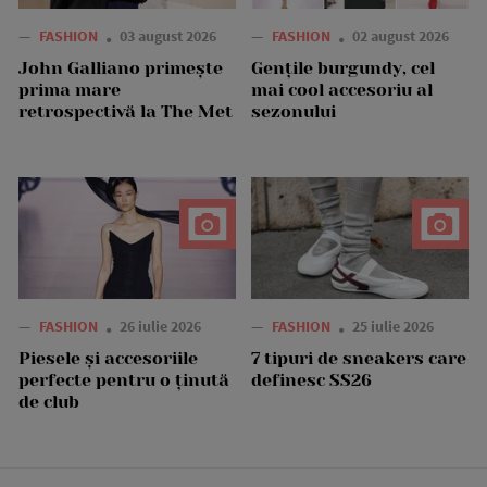
—
FASHION
03 august 2026
—
FASHION
02 august 2026
John Galliano primește
Gențile burgundy, cel
prima mare
mai cool accesoriu al
retrospectivă la The Met
sezonului
—
FASHION
26 iulie 2026
—
FASHION
25 iulie 2026
Piesele și accesoriile
7 tipuri de sneakers care
perfecte pentru o ținută
definesc SS26
de club