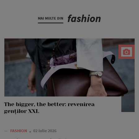
fashion
MAI MULTE DIN
The bigger, the better: revenirea
genților XXL
—
FASHION
02 iulie 2026