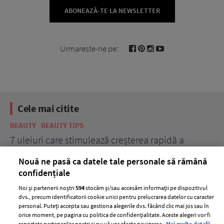
ABONEAZĂ-TE LA NEWSLETTER
Urmareste-ne pe:
Cele mai citite
BEAUTY
BEAUTY TIPS
BE
țe
7 uleiuri care stimulează creșterea rapidă a
Ce
părului
de
Nouă ne pasă ca datele tale personale să rămână
confidențiale
Noi și partenerii noștri
594
stocăm și/sau accesăm informații pe dispozitivul
dvs., precum identificatorii cookie unici pentru prelucrarea datelor cu caracter
personal. Puteți accepta sau gestiona alegerile dvs. făcând clic mai jos sau în
orice moment, pe pagina cu politica de confidențialitate. Aceste alegeri vor fi
raportate partenerilor noștri și nu vă vor afecta navigarea.
Mai multe detalii