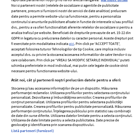
Noi si partenerii nostri (retelele de socializare si agentiile de publicitate
partenere, precum si furnizorii nostri de servicii de date analitice) prelucram
ELLE Style Awards
Termeni si conditii
date pentru a permite website-ului sa functioneze, pentru a personaliza
2024
continutul si anunturile publicitare afisate in functie de interesele si/sau profilul
Politica de
dvs., pentru a va oferi functionalitati aferente retelelor de socializare si pentru a
Despre ELLE
confidențialitate
analiza traficul pe website. Beneficiati de drepturile prevazute de art. 15-22 din
Romania
GDPR in legatura cu prelucrarea datelor cu caracter personal. Aceste drepturi pot
Politica de cookies
fi exercitate prin modalitatea indicata
aici
. Prin click pe “ACCEPT TOATE”,
Contact
Publicitate
acceptati folosirea tuturor Tehnologiilor de tip Cookie, care implica inclusiv
acceptul dvs. cu privire la stocarea/accesarea informatiilor de catre Vendor-ii cu
Abonamente
care colaboram. Prin click pe “VREAU SA MODIFIC SETARILE INDIVIDUAL” puteti
schimba preferintele in mod individual, mai putin cele legate de cookie strict
necesare pentru functionarea website-ului.
Stiri
Libertatea pentru
Atât noi, cât și partenerii noștri prelucrăm datele pentru a oferi:
femei
GSP
Stocarea și/sau accesarea informațiilor de pe un dispozitiv. Măsurarea
Viva
performanței reclamelor. Utilizarea profilurilor pentru selectarea conținutului
Unica
personalizat. Dezvoltarea și îmbunătățirea serviciilor. Crearea profilurilor de
Avantaje
conținut personalizat. Utilizarea profilurilor pentru selectarea publicității
Baby
personalizate. Crearea profilurilor pentru publicitate personalizată. Măsurarea
Retete practice
performanței conținutului. Înțelegerea publicului prin statistici sau combinații
Retete
de date din surse diferite. Utilizarea datelor limitate pentru a selecta conținutul.
Utilizarea de date limitate pentru a selecta publicitatea. Date precise de
geolocație și identificarea prin scanarea dispozitivului.
Pariază responsabil! Decizia ONJN nr. 821/25.09.2025.
Listă parteneri (furnizori)
Jocurile de noroc sunt interzise minorilor.