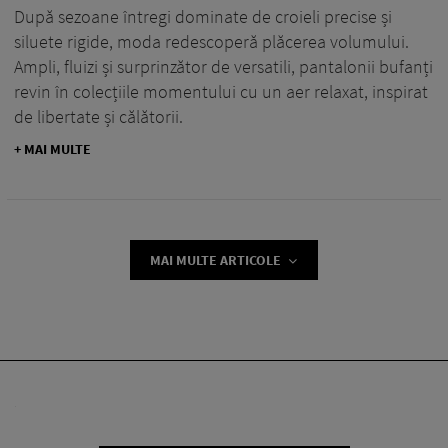
După sezoane întregi dominate de croieli precise și
siluete rigide, moda redescoperă plăcerea volumului.
Ampli, fluizi și surprinzător de versatili, pantalonii bufanți
revin în colecțiile momentului cu un aer relaxat, inspirat
de libertate și călătorii.
+ MAI MULTE
MAI MULTE ARTICOLE