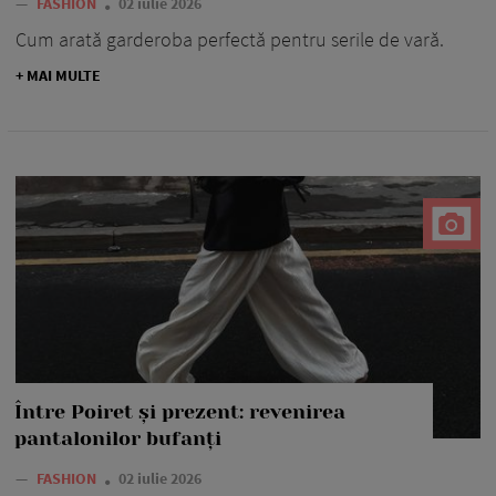
—
FASHION
02 iulie 2026
Cum arată garderoba perfectă pentru serile de vară.
+ MAI MULTE
Între Poiret și prezent: revenirea
pantalonilor bufanți
—
FASHION
02 iulie 2026