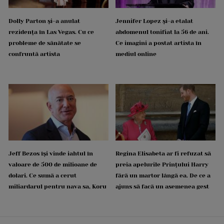
Dolly Parton și-a anulat
Jennifer Lopez și-a etalat
rezidența în Las Vegas. Cu ce
abdomenul tonifiat la 56 de ani.
probleme de sănătate se
Ce imagini a postat artista în
confruntă artista
mediul online
Jeff Bezos își vinde iahtul în
Regina Elisabeta ar fi refuzat să
valoare de 500 de milioane de
preia apelurile Prințului Harry
dolari. Ce sumă a cerut
fără un martor lângă ea. De ce a
miliardarul pentru nava sa, Koru
ajuns să facă un asemenea gest