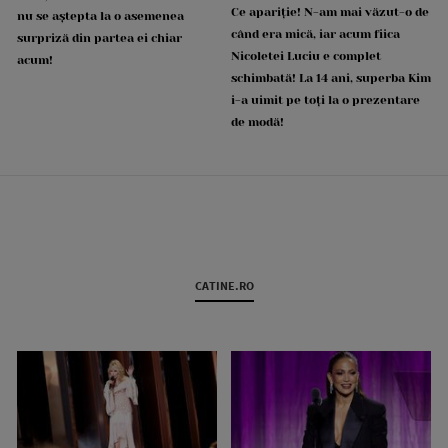
Ce apariție! N-am mai văzut-o de
nu se aștepta la o asemenea
când era mică, iar acum fiica
surpriză din partea ei chiar
Nicoletei Luciu e complet
acum!
schimbată! La 14 ani, superba Kim
i-a uimit pe toți la o prezentare
de modă!
CATINE.RO