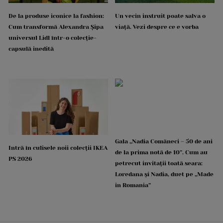
De la produse iconice la fashion:
Un vecin instruit poate salva o
Cum transformă Alexandra Șipa
viață. Vezi despre ce e vorba
universul Lidl într-o colecție-
capsulă inedită
Gala „Nadia Comăneci – 50 de ani
Intră în culisele noii colecții IKEA
de la prima notă de 10”. Cum au
PS 2026
petrecut invitații toată seara:
Loredana și Nadia, duet pe „Made
in Romania”