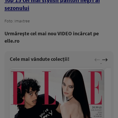
Top 15 cei mai stylish pantofi negri ai
sezonului
Foto: Imaxtree
Urmăreşte cel mai nou VIDEO incărcat pe
elle.ro
Cele mai vândute colecții!