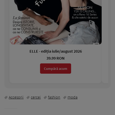
ELLE - ediția iulie/august 2026
Gar
39.99 RON
Cumpără acum
Accesorii
cercei
fashion
moda