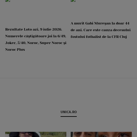
A murit Gabi Mureșan la doar 44
Rezultate Loto azi, 9 iulie 2026.
de ani. Care este cauza decesului
Numerele câștigătoare joi la 6/49,
fostului fotbalist de la CFR Cluj
Joker, 5/40, Noroc, Super Noroc și
Noroc Plus
UNICA.RO