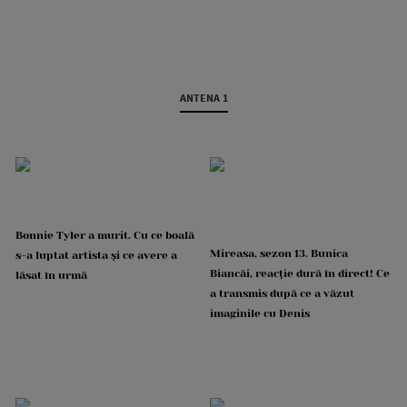
ANTENA 1
Bonnie Tyler a murit. Cu ce boală
Mireasa, sezon 13. Bunica
s-a luptat artista și ce avere a
Biancăi, reacție dură în direct! Ce
lăsat în urmă
a transmis după ce a văzut
imaginile cu Denis