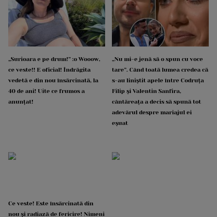
„Surioara e pe drum!” :o Wooow,
„Nu mi-e jenă să o spun cu voce
ce veste!! E oficial! Îndrăgita
tare”. Când toată lumea credea că
vedetă e din nou însărcinată, la
s-au liniștit apele între Codruța
40 de ani! Uite ce frumos a
Filip și Valentin Sanfira,
anunțat!
cântăreața a decis să spună tot
adevărul despre mariajul ei
eșuat
Ce veste! Este însărcinată din
nou și radiază de fericire! Nimeni