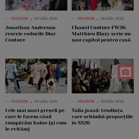
—
FASHION
09 iulie 2026
—
FASHION
08 iulie 2026
Jonathan Anderson
Chanel Couture FW26:
rescrie codurile Dior
Matthieu Blazy scrie un
Couture
nou capitol pentru casă
—
FASHION
05 iulie 2026
—
FASHION
04 iulie 2026
Cele mai mari greșeli pe
Talia joasă: tendința
care le facem când
care schimbă proporțiile
cumpărăm haine (și cum
în SS26
le evităm)