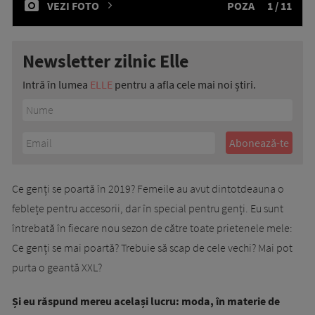
VEZI FOTO
POZA
1 / 11
Newsletter zilnic Elle
Intră în lumea
ELLE
pentru a afla cele mai noi știri.
Ce genți se poartă în 2019? Femeile au avut dintotdeauna o
feblețe pentru accesorii, dar în special pentru genți. Eu sunt
întrebată în fiecare nou sezon de către toate prietenele mele:
Ce genți se mai poartă? Trebuie să scap de cele vechi? Mai pot
purta o geantă XXL?
Și eu răspund mereu același lucru: moda, în materie de