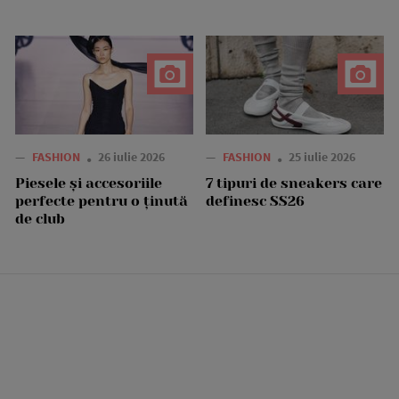
—
FASHION
26 iulie 2026
—
FASHION
25 iulie 2026
Piesele și accesoriile
7 tipuri de sneakers care
perfecte pentru o ținută
definesc SS26
de club