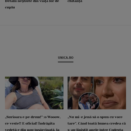
Detalii neștiute din viața lor de
chitanță
cuplu
UNICA.RO
„Surioara e pe drum!” :o Wooow,
„Nu mi-e jenă să o spun cu voce
ce veste!! E oficial! Îndrăgita
tare”. Când toată lumea credea că
vedetă e din nou însărcinată, la
s-au liniștit apele între Codruța