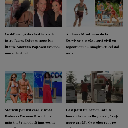
Ce diferență de vârstă există
Andreea Munteanu de la
între Rareș Cojoc și noua lui
Survivor s-a căsătorit civil cu
iubită. Andreea Popescu era mai
logodnicul ei. Imagini cu cei doi
mare decât el
miri
Motivul pentru care Mircea
Ce a pățit un român într-o
Badea și Carmen Brumă nu
benzinărie din Bulgaria: „Aveți
mănâncă niciodată împreună.
mare grijă!”. Ce a observat pe