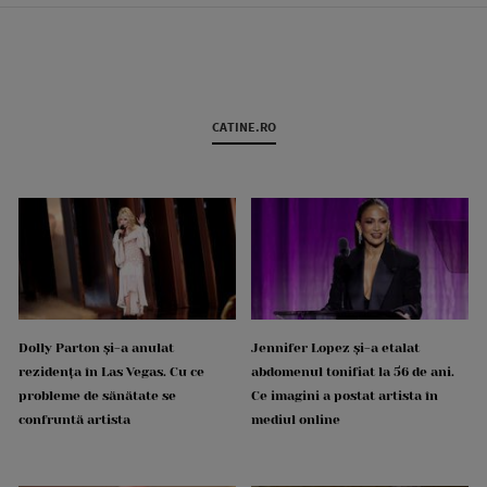
CATINE.RO
Dolly Parton și-a anulat
Jennifer Lopez și-a etalat
rezidența în Las Vegas. Cu ce
abdomenul tonifiat la 56 de ani.
probleme de sănătate se
Ce imagini a postat artista în
confruntă artista
mediul online