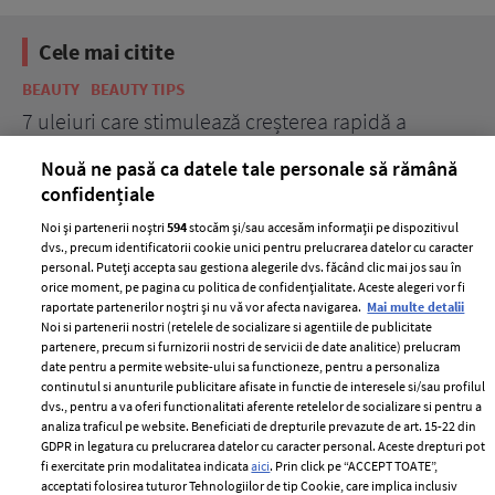
Cele mai citite
BEAUTY
BEAUTY TIPS
BE
țe
7 uleiuri care stimulează creșterea rapidă a
Ce
părului
de
Nouă ne pasă ca datele tale personale să rămână
confidențiale
Noi și partenerii noștri
594
stocăm și/sau accesăm informații pe dispozitivul
dvs., precum identificatorii cookie unici pentru prelucrarea datelor cu caracter
personal. Puteți accepta sau gestiona alegerile dvs. făcând clic mai jos sau în
orice moment, pe pagina cu politica de confidențialitate. Aceste alegeri vor fi
raportate partenerilor noștri și nu vă vor afecta navigarea.
Mai multe detalii
Noi si partenerii nostri (retelele de socializare si agentiile de publicitate
partenere, precum si furnizorii nostri de servicii de date analitice) prelucram
ELLE Style Awards
Termeni si conditii
date pentru a permite website-ului sa functioneze, pentru a personaliza
2024
continutul si anunturile publicitare afisate in functie de interesele si/sau profilul
Politica de
dvs., pentru a va oferi functionalitati aferente retelelor de socializare si pentru a
Despre ELLE
confidențialitate
analiza traficul pe website. Beneficiati de drepturile prevazute de art. 15-22 din
Romania
GDPR in legatura cu prelucrarea datelor cu caracter personal. Aceste drepturi pot
Politica de cookies
fi exercitate prin modalitatea indicata
aici
. Prin click pe “ACCEPT TOATE”,
Contact
Publicitate
acceptati folosirea tuturor Tehnologiilor de tip Cookie, care implica inclusiv