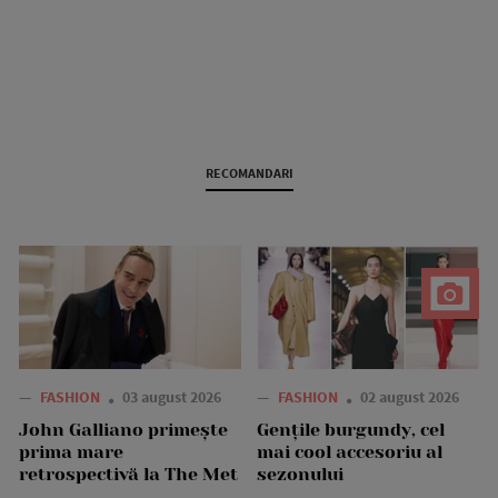
RECOMANDARI
—
FASHION
03 august 2026
—
FASHION
02 august 2026
John Galliano primește
Gențile burgundy, cel
prima mare
mai cool accesoriu al
retrospectivă la The Met
sezonului