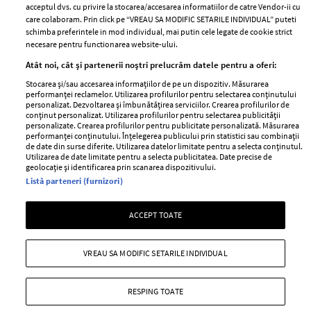
acceptul dvs. cu privire la stocarea/accesarea informatiilor de catre Vendor-ii cu
Abonamente
care colaboram. Prin click pe “VREAU SA MODIFIC SETARILE INDIVIDUAL” puteti
schimba preferintele in mod individual, mai putin cele legate de cookie strict
necesare pentru functionarea website-ului.
Stiri
Libertatea pentru
Atât noi, cât și partenerii noștri prelucrăm datele pentru a oferi:
femei
GSP
Stocarea și/sau accesarea informațiilor de pe un dispozitiv. Măsurarea
Viva
performanței reclamelor. Utilizarea profilurilor pentru selectarea conținutului
Unica
personalizat. Dezvoltarea și îmbunătățirea serviciilor. Crearea profilurilor de
Avantaje
conținut personalizat. Utilizarea profilurilor pentru selectarea publicității
Baby
personalizate. Crearea profilurilor pentru publicitate personalizată. Măsurarea
Retete practice
performanței conținutului. Înțelegerea publicului prin statistici sau combinații
Retete
de date din surse diferite. Utilizarea datelor limitate pentru a selecta conținutul.
Utilizarea de date limitate pentru a selecta publicitatea. Date precise de
geolocație și identificarea prin scanarea dispozitivului.
Pariază responsabil! Decizia ONJN nr. 821/25.09.2025.
Listă parteneri (furnizori)
Jocurile de noroc sunt interzise minorilor.
ACCEPT TOATE
Copyright © 2026 Ringier Romania SRL
VREAU SA MODIFIC SETARILE INDIVIDUAL
RESPING TOATE