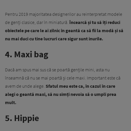
Pentru 2019 majoritatea designerilor au reinterpretat modele
de genți clasice, dar în miniatură.
Încearcă și tu să îți reduci
obiectele pe care le ai zilnic în geantă ca să fii la modă și să
nu mai duci cu tine lucruri care sigur sunt inurile.
4. Maxi bag
Dacă am spus mai sus că se poartă gențile mini, asta nu
înseamnă că nu se mai poartă și cele maxi. Important este că
avem de unde alege.
Sfatul meu este ca, în cazul în care
alegi o geantă maxi, să nu simți nevoia să o umpli prea
mult.
5. Hippie