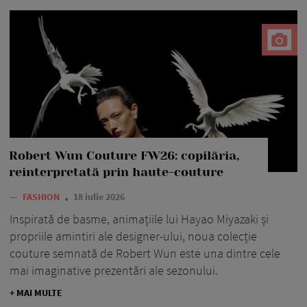
Robert Wun Couture FW26: copilăria,
reinterpretată prin haute-couture
—
FASHION
18 iulie 2026
Inspirată de basme, animațiile lui Hayao Miyazaki și
propriile amintiri ale designer-ului, noua colecție
couture semnată de Robert Wun este una dintre cele
mai imaginative prezentări ale sezonului.
+ MAI MULTE