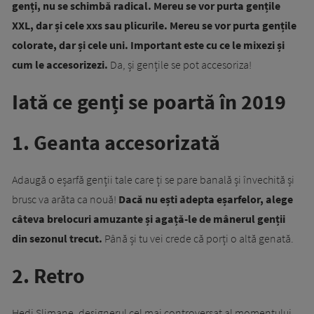
genți, nu se schimbă radical. Mereu se vor purta gențile
XXL, dar și cele xxs sau plicurile. Mereu se vor purta gențile
colorate, dar și cele uni. Important este cu ce le mixezi și
cum le accesorizezi.
Da, și gențile se pot accesoriza!
Iată ce genți se poartă în 2019
1. Geanta accesorizată
Adaugă o eșarfă genții tale care ți se pare banală și învechită și
brusc va arăta ca nouă!
Dacă nu ești adepta eșarfelor, alege
câteva brelocuri amuzante și agață-le de mânerul genții
din sezonul trecut.
Până și tu vei crede că porți o altă genată.
2. Retro
Hedi Slimane, designerul cel mai controversat al momentului