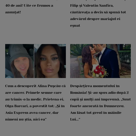
40 de ani! Uite ce frumos a
Filip și Valentin Sanfira,
anunțat!
cântăreața a decis să spună tot
adevărul despre mariajul ei
eșuat
Cum a descoperit Alina Pușcău că
Despărțirea momentului în
are cancer. Primele semne care
România! Și-au spus adio după 2
au trimis-o la medic. Prietena ei,
copii și mulți ani împreună. „Sunt
Olga Barcari, a povestit tot: „Și în
foarte ancorată în Dumnezeu.
Asia Express avea cancer, dar
Am lăsat tot greul în mâinile
nimeni nu știa, nici ea”
Lui...”