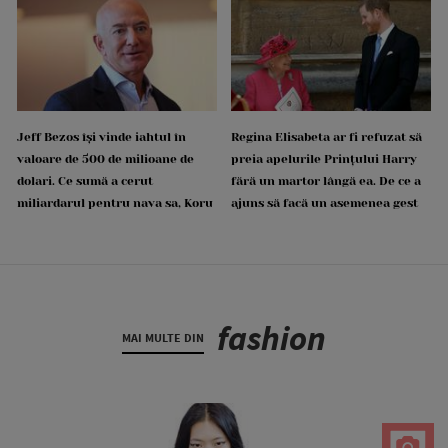
Jeff Bezos își vinde iahtul în
Regina Elisabeta ar fi refuzat să
valoare de 500 de milioane de
preia apelurile Prințului Harry
dolari. Ce sumă a cerut
fără un martor lângă ea. De ce a
miliardarul pentru nava sa, Koru
ajuns să facă un asemenea gest
fashion
MAI MULTE DIN