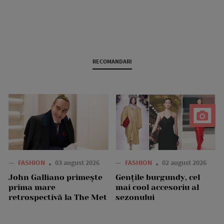
RECOMANDARI
—
FASHION
03 august 2026
—
FASHION
02 august 2026
John Galliano primește
Gențile burgundy, cel
prima mare
mai cool accesoriu al
retrospectivă la The Met
sezonului