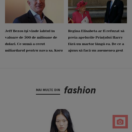
Jeff Bezos își vinde iahtul în
Regina Elisabeta ar fi refuzat să
valoare de 500 de milioane de
preia apelurile Prințului Harry
dolari. Ce sumă a cerut
fără un martor lângă ea. De ce a
miliardarul pentru nava sa, Koru
ajuns să facă un asemenea gest
fashion
MAI MULTE DIN