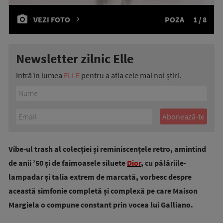
VEZI FOTO
POZA
1 / 8
Newsletter zilnic Elle
Intră în lumea
ELLE
pentru a afla cele mai noi știri.
Vibe-ul trash al colecției și reminiscențele retro, amintind
de anii ’50 și de faimoasele siluete
Dior
, cu pălăriile-
lampadar și talia extrem de marcată, vorbesc despre
această simfonie completă și complexă pe care Maison
Margiela o compune constant prin vocea lui Galliano.