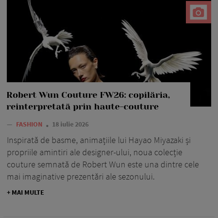
Robert Wun Couture FW26: copilăria,
reinterpretată prin haute-couture
—
FASHION
18 iulie 2026
Inspirată de basme, animațiile lui Hayao Miyazaki și
propriile amintiri ale designer-ului, noua colecție
couture semnată de Robert Wun este una dintre cele
mai imaginative prezentări ale sezonului.
+ MAI MULTE