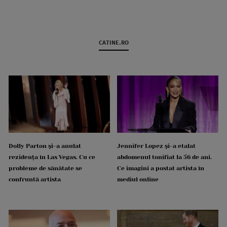
CATINE.RO
Dolly Parton și-a anulat
Jennifer Lopez și-a etalat
rezidența în Las Vegas. Cu ce
abdomenul tonifiat la 56 de ani.
probleme de sănătate se
Ce imagini a postat artista în
confruntă artista
mediul online