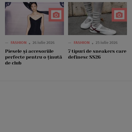
—
FASHION
26 iulie 2026
—
FASHION
25 iulie 2026
Piesele și accesoriile
7 tipuri de sneakers care
perfecte pentru o ținută
definesc SS26
de club