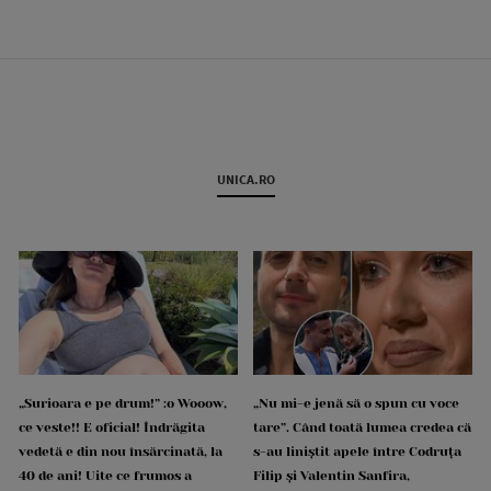
UNICA.RO
„Surioara e pe drum!” :o Wooow,
„Nu mi-e jenă să o spun cu voce
ce veste!! E oficial! Îndrăgita
tare”. Când toată lumea credea că
vedetă e din nou însărcinată, la
s-au liniștit apele între Codruța
40 de ani! Uite ce frumos a
Filip și Valentin Sanfira,