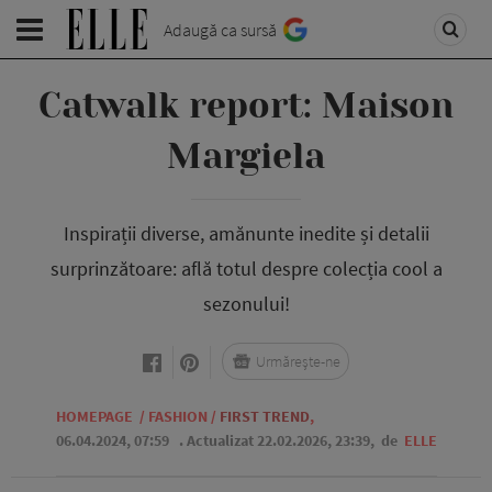
Adaugă ca sursă
Catwalk report: Maison
Margiela
Inspirații diverse, amănunte inedite și detalii
surprinzătoare: află totul despre colecția cool a
sezonului!
Urmărește-ne
HOMEPAGE
/
FASHION
/
FIRST TREND
,
06.04.2024, 07:59
. Actualizat 22.02.2026, 23:39,
de
ELLE