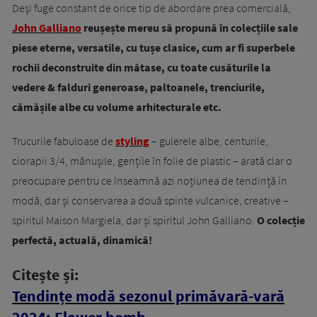
Deși fuge constant de orice tip de abordare prea comercială,
John Galliano
reușește mereu să propună în colecțiile sale
piese eterne, versatile, cu tușe clasice, cum ar fi superbele
rochii deconstruite din mătase, cu toate cusăturile la
vedere & falduri generoase, paltoanele, trenciurile,
cămășile albe cu volume arhitecturale etc.
Trucurile fabuloase de
styling
– gulerele albe, centurile,
ciorapii 3/4, mănușile, gențile în folie de plastic – arată clar o
preocupare pentru ce înseamnă azi noțiunea de tendință în
modă, dar și conservarea a două spirite vulcanice, creative –
spiritul Maison Margiela, dar și spiritul John Galliano.
O colecție
perfectă, actuală, dinamică!
Citește și:
Tendințe modă sezonul primăvară-vară