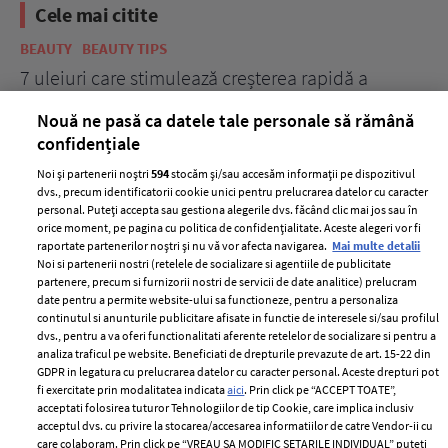
Cele mai citite
BEAUTY
BEAUTY TIPS
BE
țe
7 uleiuri care stimulează creșterea rapidă a
Ce
părului
de
Nouă ne pasă ca datele tale personale să rămână
confidențiale
Noi și partenerii noștri
594
stocăm și/sau accesăm informații pe dispozitivul
dvs., precum identificatorii cookie unici pentru prelucrarea datelor cu caracter
personal. Puteți accepta sau gestiona alegerile dvs. făcând clic mai jos sau în
orice moment, pe pagina cu politica de confidențialitate. Aceste alegeri vor fi
raportate partenerilor noștri și nu vă vor afecta navigarea.
Mai multe detalii
Noi si partenerii nostri (retelele de socializare si agentiile de publicitate
partenere, precum si furnizorii nostri de servicii de date analitice) prelucram
ELLE Style Awards
Termeni si conditii
date pentru a permite website-ului sa functioneze, pentru a personaliza
2024
continutul si anunturile publicitare afisate in functie de interesele si/sau profilul
Politica de
dvs., pentru a va oferi functionalitati aferente retelelor de socializare si pentru a
Despre ELLE
confidențialitate
analiza traficul pe website. Beneficiati de drepturile prevazute de art. 15-22 din
Romania
GDPR in legatura cu prelucrarea datelor cu caracter personal. Aceste drepturi pot
Politica de cookies
fi exercitate prin modalitatea indicata
aici
. Prin click pe “ACCEPT TOATE”,
Contact
Publicitate
acceptati folosirea tuturor Tehnologiilor de tip Cookie, care implica inclusiv
acceptul dvs. cu privire la stocarea/accesarea informatiilor de catre Vendor-ii cu
Abonamente
care colaboram. Prin click pe “VREAU SA MODIFIC SETARILE INDIVIDUAL” puteti