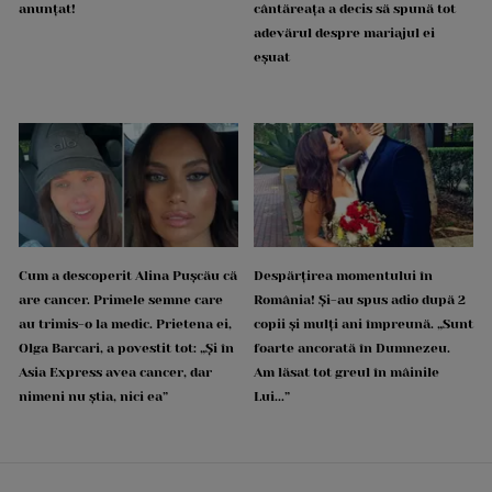
anunțat!
cântăreața a decis să spună tot
adevărul despre mariajul ei
eșuat
Cum a descoperit Alina Pușcău că
Despărțirea momentului în
are cancer. Primele semne care
România! Și-au spus adio după 2
au trimis-o la medic. Prietena ei,
copii și mulți ani împreună. „Sunt
Olga Barcari, a povestit tot: „Și în
foarte ancorată în Dumnezeu.
Asia Express avea cancer, dar
Am lăsat tot greul în mâinile
nimeni nu știa, nici ea”
Lui...”