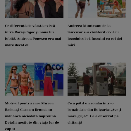
Ce diferență de vârstă există
Andreea Munteanu de la
între Rareș Cojoc și noua lui
Survivor s-a căsătorit civil cu
iubită. Andreea Popescu era mai
logodnicul ei. Imagini cu cei doi
mare decât el
miri
Motivul pentru care Mircea
Ce a pățit un român într-o
Badea și Carmen Brumă nu
benzinărie din Bulgaria: „Aveți
mănâncă niciodată împreună.
mare grijă!”. Ce a observat pe
Detalii neștiute din viața lor de
chitanță
cuplu