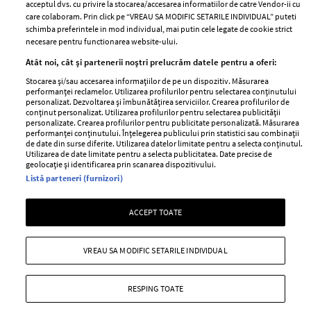
acceptul dvs. cu privire la stocarea/accesarea informatiilor de catre Vendor-ii cu
Abonamente
care colaboram. Prin click pe “VREAU SA MODIFIC SETARILE INDIVIDUAL” puteti
schimba preferintele in mod individual, mai putin cele legate de cookie strict
necesare pentru functionarea website-ului.
Stiri
Libertatea pentru
Atât noi, cât și partenerii noștri prelucrăm datele pentru a oferi:
femei
GSP
Stocarea și/sau accesarea informațiilor de pe un dispozitiv. Măsurarea
Viva
performanței reclamelor. Utilizarea profilurilor pentru selectarea conținutului
Unica
personalizat. Dezvoltarea și îmbunătățirea serviciilor. Crearea profilurilor de
Avantaje
conținut personalizat. Utilizarea profilurilor pentru selectarea publicității
Baby
personalizate. Crearea profilurilor pentru publicitate personalizată. Măsurarea
Retete practice
performanței conținutului. Înțelegerea publicului prin statistici sau combinații
Retete
de date din surse diferite. Utilizarea datelor limitate pentru a selecta conținutul.
Utilizarea de date limitate pentru a selecta publicitatea. Date precise de
geolocație și identificarea prin scanarea dispozitivului.
Pariază responsabil! Decizia ONJN nr. 821/25.09.2025.
Listă parteneri (furnizori)
Jocurile de noroc sunt interzise minorilor.
ACCEPT TOATE
Copyright © 2026 Ringier Romania SRL
VREAU SA MODIFIC SETARILE INDIVIDUAL
RESPING TOATE