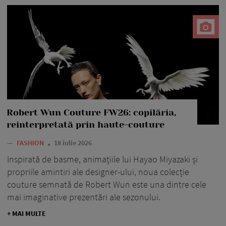
Robert Wun Couture FW26: copilăria,
reinterpretată prin haute-couture
—
FASHION
18 iulie 2026
Inspirată de basme, animațiile lui Hayao Miyazaki și
propriile amintiri ale designer-ului, noua colecție
couture semnată de Robert Wun este una dintre cele
mai imaginative prezentări ale sezonului.
+ MAI MULTE