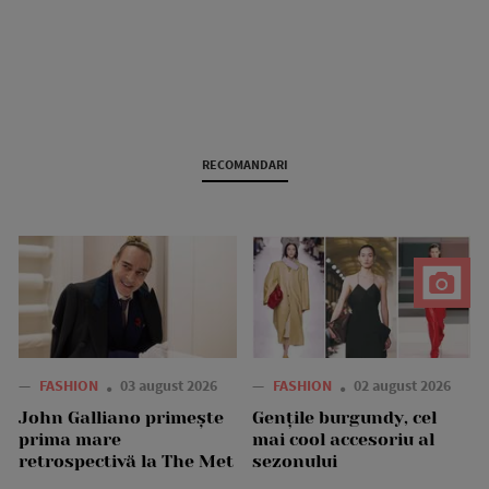
RECOMANDARI
—
FASHION
03 august 2026
—
FASHION
02 august 2026
John Galliano primește
Gențile burgundy, cel
prima mare
mai cool accesoriu al
retrospectivă la The Met
sezonului