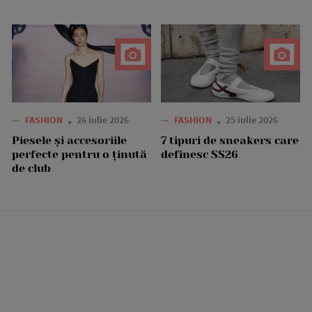
—
FASHION
26 iulie 2026
—
FASHION
25 iulie 2026
Piesele și accesoriile
7 tipuri de sneakers care
perfecte pentru o ținută
definesc SS26
de club