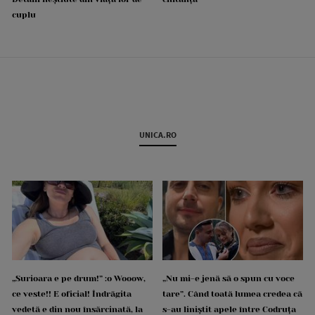
cuplu
UNICA.RO
„Surioara e pe drum!” :o Wooow,
„Nu mi-e jenă să o spun cu voce
ce veste!! E oficial! Îndrăgita
tare”. Când toată lumea credea că
vedetă e din nou însărcinată, la
s-au liniștit apele între Codruța