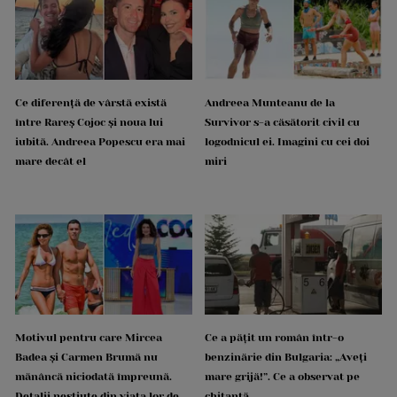
Ce diferență de vârstă există
Andreea Munteanu de la
între Rareș Cojoc și noua lui
Survivor s-a căsătorit civil cu
iubită. Andreea Popescu era mai
logodnicul ei. Imagini cu cei doi
mare decât el
miri
Motivul pentru care Mircea
Ce a pățit un român într-o
Badea și Carmen Brumă nu
benzinărie din Bulgaria: „Aveți
mănâncă niciodată împreună.
mare grijă!”. Ce a observat pe
Detalii neștiute din viața lor de
chitanță