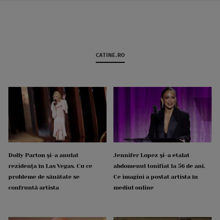
CATINE.RO
Dolly Parton și-a anulat
Jennifer Lopez și-a etalat
rezidența în Las Vegas. Cu ce
abdomenul tonifiat la 56 de ani.
probleme de sănătate se
Ce imagini a postat artista în
confruntă artista
mediul online