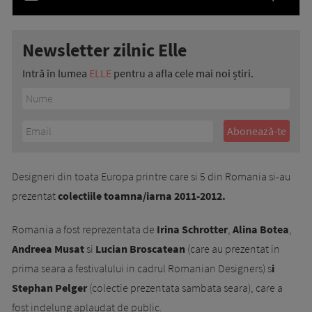
Newsletter zilnic Elle
Intră în lumea
ELLE
pentru a afla cele mai noi știri.
Designeri din toata Europa printre care si 5 din Romania si-au
prezentat
colectiile toamna/iarna 2011-2012.
Romania a fost reprezentata de
Irina Schrotter
,
Alina Botea
,
Andreea Musat
si
Lucian Broscatean
(care au prezentat in
prima seara a festivalului in cadrul Romanian Designers) s
i
Stephan Pelger
(colectie prezentata sambata seara), care a
fost indelung aplaudat de public.