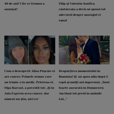
40 de ani! Uite ce frumos a
Filip și Valentin Sanfira,
anunțat!
cântăreața a decis să spună tot
adevărul despre mariajul ei
eșuat
Cum a descoperit Alina Pușcău că
Despărțirea momentului în
are cancer. Primele semne care
România! Și-au spus adio după 2
au trimis-o la medic. Prietena ei,
copii și mulți ani împreună. „Sunt
Olga Barcari, a povestit tot: „Și în
foarte ancorată în Dumnezeu.
Asia Express avea cancer, dar
Am lăsat tot greul în mâinile
nimeni nu știa, nici ea”
Lui...”