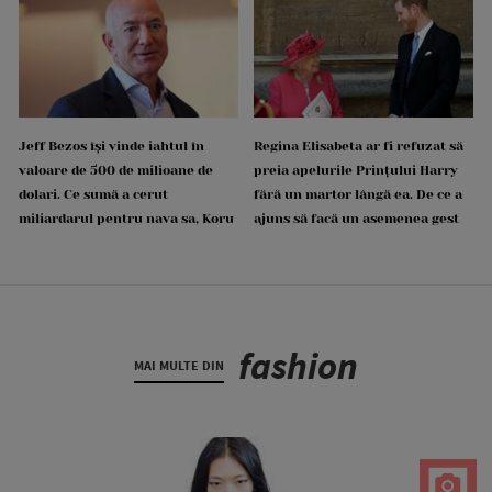
Jeff Bezos își vinde iahtul în
Regina Elisabeta ar fi refuzat să
valoare de 500 de milioane de
preia apelurile Prințului Harry
dolari. Ce sumă a cerut
fără un martor lângă ea. De ce a
miliardarul pentru nava sa, Koru
ajuns să facă un asemenea gest
fashion
MAI MULTE DIN