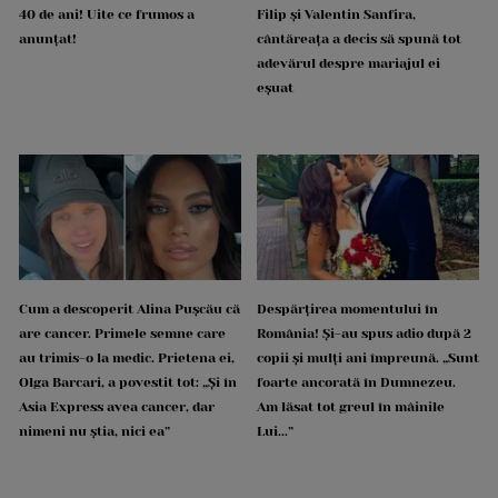
40 de ani! Uite ce frumos a
Filip și Valentin Sanfira,
anunțat!
cântăreața a decis să spună tot
adevărul despre mariajul ei
eșuat
Cum a descoperit Alina Pușcău că
Despărțirea momentului în
are cancer. Primele semne care
România! Și-au spus adio după 2
au trimis-o la medic. Prietena ei,
copii și mulți ani împreună. „Sunt
Olga Barcari, a povestit tot: „Și în
foarte ancorată în Dumnezeu.
Asia Express avea cancer, dar
Am lăsat tot greul în mâinile
nimeni nu știa, nici ea”
Lui...”