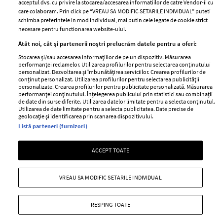
acceptul dvs. cu privire la stocarea/accesarea informatiilor de catre Vendor-ii cu
Abonamente
care colaboram. Prin click pe “VREAU SA MODIFIC SETARILE INDIVIDUAL” puteti
schimba preferintele in mod individual, mai putin cele legate de cookie strict
necesare pentru functionarea website-ului.
Stiri
Libertatea pentru
Atât noi, cât și partenerii noștri prelucrăm datele pentru a oferi:
femei
GSP
Stocarea și/sau accesarea informațiilor de pe un dispozitiv. Măsurarea
Viva
performanței reclamelor. Utilizarea profilurilor pentru selectarea conținutului
Unica
personalizat. Dezvoltarea și îmbunătățirea serviciilor. Crearea profilurilor de
Avantaje
conținut personalizat. Utilizarea profilurilor pentru selectarea publicității
Baby
personalizate. Crearea profilurilor pentru publicitate personalizată. Măsurarea
Retete practice
performanței conținutului. Înțelegerea publicului prin statistici sau combinații
Retete
de date din surse diferite. Utilizarea datelor limitate pentru a selecta conținutul.
Utilizarea de date limitate pentru a selecta publicitatea. Date precise de
geolocație și identificarea prin scanarea dispozitivului.
Pariază responsabil! Decizia ONJN nr. 821/25.09.2025.
Listă parteneri (furnizori)
Jocurile de noroc sunt interzise minorilor.
ACCEPT TOATE
Copyright © 2026 Ringier Romania SRL
VREAU SA MODIFIC SETARILE INDIVIDUAL
RESPING TOATE