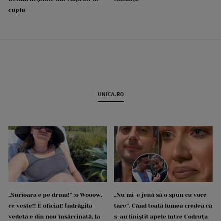
cuplu
UNICA.RO
„Surioara e pe drum!” :o Wooow,
„Nu mi-e jenă să o spun cu voce
ce veste!! E oficial! Îndrăgita
tare”. Când toată lumea credea că
vedetă e din nou însărcinată, la
s-au liniștit apele între Codruța