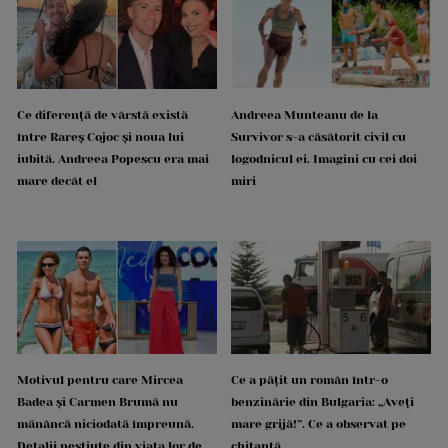
Ce diferență de vârstă există
Andreea Munteanu de la
între Rareș Cojoc și noua lui
Survivor s-a căsătorit civil cu
iubită. Andreea Popescu era mai
logodnicul ei. Imagini cu cei doi
mare decât el
miri
Motivul pentru care Mircea
Ce a pățit un român într-o
Badea și Carmen Brumă nu
benzinărie din Bulgaria: „Aveți
mănâncă niciodată împreună.
mare grijă!”. Ce a observat pe
Detalii neștiute din viața lor de
chitanță