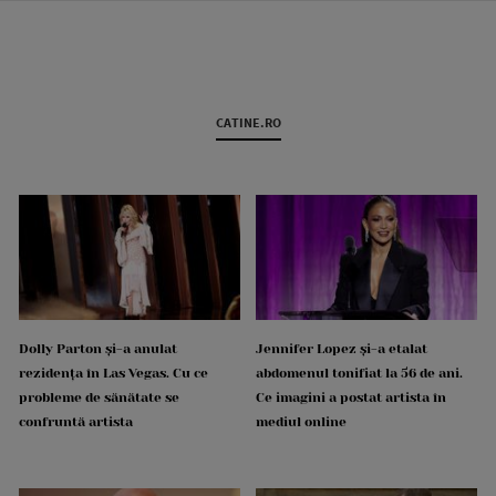
CATINE.RO
Dolly Parton și-a anulat
Jennifer Lopez și-a etalat
rezidența în Las Vegas. Cu ce
abdomenul tonifiat la 56 de ani.
probleme de sănătate se
Ce imagini a postat artista în
confruntă artista
mediul online