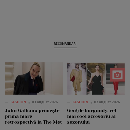
RECOMANDARI
—
FASHION
03 august 2026
—
FASHION
02 august 2026
John Galliano primește
Gențile burgundy, cel
prima mare
mai cool accesoriu al
retrospectivă la The Met
sezonului