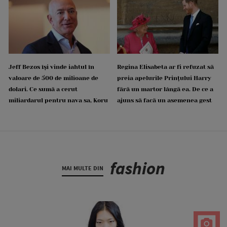
Jeff Bezos își vinde iahtul în
Regina Elisabeta ar fi refuzat să
valoare de 500 de milioane de
preia apelurile Prințului Harry
dolari. Ce sumă a cerut
fără un martor lângă ea. De ce a
miliardarul pentru nava sa, Koru
ajuns să facă un asemenea gest
fashion
MAI MULTE DIN