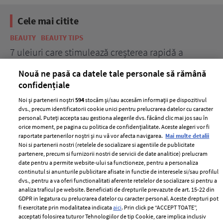
Cele mai citite
BEAUTY
BEAUTY TIPS
BE
țe
7 uleiuri care stimulează creșterea rapidă a
Ce
părului
de
Nouă ne pasă ca datele tale personale să rămână
confidențiale
Noi și partenerii noștri
594
stocăm și/sau accesăm informații pe dispozitivul
dvs., precum identificatorii cookie unici pentru prelucrarea datelor cu caracter
personal. Puteți accepta sau gestiona alegerile dvs. făcând clic mai jos sau în
orice moment, pe pagina cu politica de confidențialitate. Aceste alegeri vor fi
raportate partenerilor noștri și nu vă vor afecta navigarea.
Mai multe detalii
Noi si partenerii nostri (retelele de socializare si agentiile de publicitate
partenere, precum si furnizorii nostri de servicii de date analitice) prelucram
ELLE Style Awards
Termeni si conditii
date pentru a permite website-ului sa functioneze, pentru a personaliza
2024
continutul si anunturile publicitare afisate in functie de interesele si/sau profilul
Politica de
dvs., pentru a va oferi functionalitati aferente retelelor de socializare si pentru a
Despre ELLE
confidențialitate
analiza traficul pe website. Beneficiati de drepturile prevazute de art. 15-22 din
Romania
GDPR in legatura cu prelucrarea datelor cu caracter personal. Aceste drepturi pot
Politica de cookies
fi exercitate prin modalitatea indicata
aici
. Prin click pe “ACCEPT TOATE”,
Contact
Publicitate
acceptati folosirea tuturor Tehnologiilor de tip Cookie, care implica inclusiv