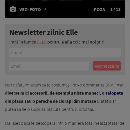
VEZI FOTO
POZA
1 / 11
Newsletter zilnic Elle
Intră în lumea
ELLE
pentru a afla cele mai noi știri.
Nu te sfatuim acum sa te costumezi intr-o dominanta S&M, insa
diverse mici accesorii, de exemplu niste maneci, o
salopeta
din plasa sau o pereche de ciorapi din matase
si atat s-ar
putea sa fie o surpriza placuta pentru iubitul tau.
Mai ales daca le descopera intr-o maniera total neastaptata, de