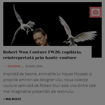
Robert Wun Couture FW26: copilăria,
reinterpretată prin haute-couture
—
FASHION
18 iulie 2026
Inspirată de basme, animațiile lui Hayao Miyazaki și
propriile amintiri ale designer-ului, noua colecție
couture semnată de Robert Wun este una dintre cele
mai imaginative prezentări ale sezonului.
+ MAI MULTE