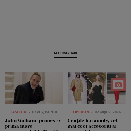
RECOMANDARI
—
FASHION
03 august 2026
—
FASHION
02 august 2026
John Galliano primește
Gențile burgundy, cel
prima mare
mai cool accesoriu al