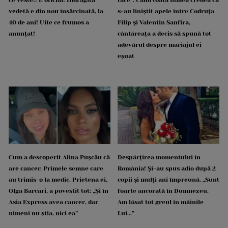
vedetă e din nou însărcinată, la
s-au liniștit apele între Codruța
40 de ani! Uite ce frumos a
Filip și Valentin Sanfira,
anunțat!
cântăreața a decis să spună tot
adevărul despre mariajul ei
eșuat
Cum a descoperit Alina Pușcău că
Despărțirea momentului în
are cancer. Primele semne care
România! Și-au spus adio după 2
au trimis-o la medic. Prietena ei,
copii și mulți ani împreună. „Sunt
Olga Barcari, a povestit tot: „Și în
foarte ancorată în Dumnezeu.
Asia Express avea cancer, dar
Am lăsat tot greul în mâinile
nimeni nu știa, nici ea”
Lui...”