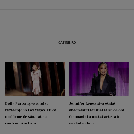
CATINE.RO
Dolly Parton și-a anulat
Jennifer Lopez și-a etalat
rezidența în Las Vegas. Cu ce
abdomenul tonifiat la 56 de ani.
probleme de sănătate se
Ce imagini a postat artista în
confruntă artista
mediul online