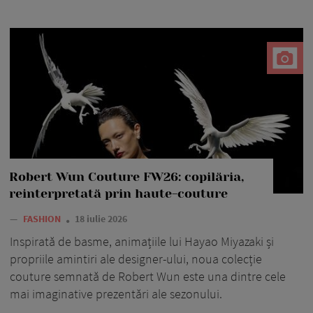
Robert Wun Couture FW26: copilăria,
reinterpretată prin haute-couture
—
FASHION
18 iulie 2026
Inspirată de basme, animațiile lui Hayao Miyazaki și
propriile amintiri ale designer-ului, noua colecție
couture semnată de Robert Wun este una dintre cele
mai imaginative prezentări ale sezonului.