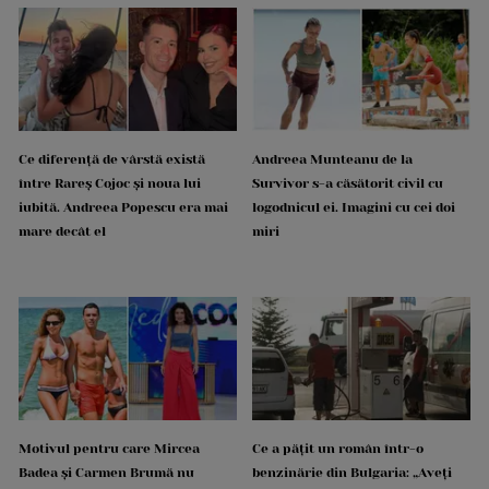
Ce diferență de vârstă există
Andreea Munteanu de la
între Rareș Cojoc și noua lui
Survivor s-a căsătorit civil cu
iubită. Andreea Popescu era mai
logodnicul ei. Imagini cu cei doi
mare decât el
miri
Motivul pentru care Mircea
Ce a pățit un român într-o
Badea și Carmen Brumă nu
benzinărie din Bulgaria: „Aveți