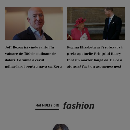
Jeff Bezos își vinde iahtul în
Regina Elisabeta ar fi refuzat să
valoare de 500 de milioane de
preia apelurile Prințului Harry
dolari. Ce sumă a cerut
fără un martor lângă ea. De ce a
miliardarul pentru nava sa, Koru
ajuns să facă un asemenea gest
fashion
MAI MULTE DIN