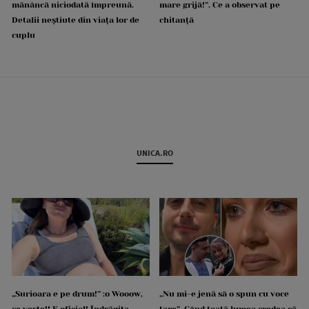
mănâncă niciodată împreună.
mare grijă!”. Ce a observat pe
Detalii neștiute din viața lor de
chitanță
cuplu
UNICA.RO
„Surioara e pe drum!” :o Wooow,
„Nu mi-e jenă să o spun cu voce
ce veste!! E oficial! Îndrăgita
tare”. Când toată lumea credea că