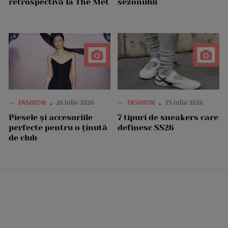
retrospectivă la The Met
sezonului
—
FASHION
26 iulie 2026
—
FASHION
25 iulie 2026
Piesele și accesoriile
7 tipuri de sneakers care
perfecte pentru o ținută
definesc SS26
de club