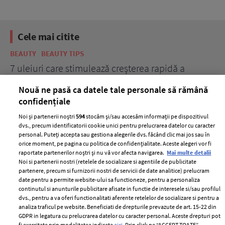
Cele mai citite
BEAUTY
BEAUTY TIPS
BE
țe
7 uleiuri care stimulează creșterea rapidă a
Ce
părului
de
Nouă ne pasă ca datele tale personale să rămână
confidențiale
Noi și partenerii noștri
594
stocăm și/sau accesăm informații pe dispozitivul
dvs., precum identificatorii cookie unici pentru prelucrarea datelor cu caracter
personal. Puteți accepta sau gestiona alegerile dvs. făcând clic mai jos sau în
orice moment, pe pagina cu politica de confidențialitate. Aceste alegeri vor fi
raportate partenerilor noștri și nu vă vor afecta navigarea.
Mai multe detalii
Noi si partenerii nostri (retelele de socializare si agentiile de publicitate
partenere, precum si furnizorii nostri de servicii de date analitice) prelucram
ELLE Style Awards
Termeni si conditii
date pentru a permite website-ului sa functioneze, pentru a personaliza
2024
continutul si anunturile publicitare afisate in functie de interesele si/sau profilul
Politica de
dvs., pentru a va oferi functionalitati aferente retelelor de socializare si pentru a
Despre ELLE
confidențialitate
analiza traficul pe website. Beneficiati de drepturile prevazute de art. 15-22 din
Romania
GDPR in legatura cu prelucrarea datelor cu caracter personal. Aceste drepturi pot
Politica de cookies
fi exercitate prin modalitatea indicata
aici
. Prin click pe “ACCEPT TOATE”,