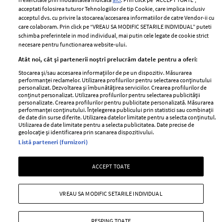
Contact
Publicitate
acceptati folosirea tuturor Tehnologiilor de tip Cookie, care implica inclusiv
acceptul dvs. cu privire la stocarea/accesarea informatiilor de catre Vendor-ii cu
Abonamente
care colaboram. Prin click pe “VREAU SA MODIFIC SETARILE INDIVIDUAL” puteti
schimba preferintele in mod individual, mai putin cele legate de cookie strict
necesare pentru functionarea website-ului.
Stiri
Libertatea pentru
Atât noi, cât și partenerii noștri prelucrăm datele pentru a oferi:
femei
GSP
Stocarea și/sau accesarea informațiilor de pe un dispozitiv. Măsurarea
Viva
performanței reclamelor. Utilizarea profilurilor pentru selectarea conținutului
Unica
personalizat. Dezvoltarea și îmbunătățirea serviciilor. Crearea profilurilor de
Avantaje
conținut personalizat. Utilizarea profilurilor pentru selectarea publicității
Baby
personalizate. Crearea profilurilor pentru publicitate personalizată. Măsurarea
Retete practice
performanței conținutului. Înțelegerea publicului prin statistici sau combinații
Retete
de date din surse diferite. Utilizarea datelor limitate pentru a selecta conținutul.
Utilizarea de date limitate pentru a selecta publicitatea. Date precise de
geolocație și identificarea prin scanarea dispozitivului.
Pariază responsabil! Decizia ONJN nr. 821/25.09.2025.
Listă parteneri (furnizori)
Jocurile de noroc sunt interzise minorilor.
ACCEPT TOATE
Copyright © 2026 Ringier Romania SRL
VREAU SA MODIFIC SETARILE INDIVIDUAL
RESPING TOATE