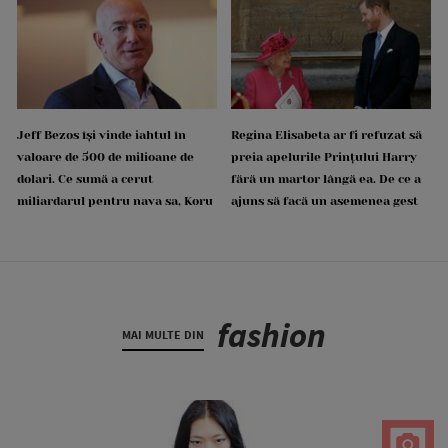
Jeff Bezos își vinde iahtul în
Regina Elisabeta ar fi refuzat să
valoare de 500 de milioane de
preia apelurile Prințului Harry
dolari. Ce sumă a cerut
fără un martor lângă ea. De ce a
miliardarul pentru nava sa, Koru
ajuns să facă un asemenea gest
fashion
MAI MULTE DIN