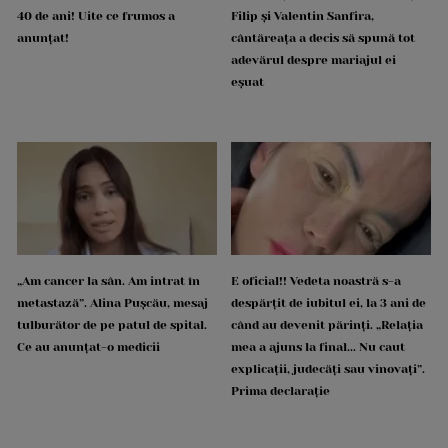
40 de ani! Uite ce frumos a
Filip și Valentin Sanfira,
anunțat!
cântăreața a decis să spună tot
adevărul despre mariajul ei
eșuat
„Am cancer la sân. Am intrat în
E oficial!! Vedeta noastră s-a
metastază”. Alina Pușcău, mesaj
despărțit de iubitul ei, la 3 ani de
tulburător de pe patul de spital.
când au devenit părinți. „Relația
Ce au anunțat-o medicii
mea a ajuns la final... Nu caut
explicații, judecăți sau vinovați”.
Prima declarație