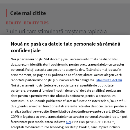
Cele mai citite
BEAUTY
BEAUTY TIPS
BE
țe
7 uleiuri care stimulează creșterea rapidă a
Ce
părului
de
Nouă ne pasă ca datele tale personale să rămână
confidențiale
Noi și partenerii noștri
594
stocăm și/sau accesăm informații pe dispozitivul
dvs., precum identificatorii cookie unici pentru prelucrarea datelor cu caracter
personal. Puteți accepta sau gestiona alegerile dvs. făcând clic mai jos sau în
orice moment, pe pagina cu politica de confidențialitate. Aceste alegeri vor fi
raportate partenerilor noștri și nu vă vor afecta navigarea.
Mai multe detalii
Noi si partenerii nostri (retelele de socializare si agentiile de publicitate
partenere, precum si furnizorii nostri de servicii de date analitice) prelucram
ELLE Style Awards
Termeni si conditii
date pentru a permite website-ului sa functioneze, pentru a personaliza
2024
continutul si anunturile publicitare afisate in functie de interesele si/sau profilul
Politica de
dvs., pentru a va oferi functionalitati aferente retelelor de socializare si pentru a
Despre ELLE
confidențialitate
analiza traficul pe website. Beneficiati de drepturile prevazute de art. 15-22 din
Romania
GDPR in legatura cu prelucrarea datelor cu caracter personal. Aceste drepturi pot
Politica de cookies
fi exercitate prin modalitatea indicata
aici
. Prin click pe “ACCEPT TOATE”,
Contact
Publicitate
acceptati folosirea tuturor Tehnologiilor de tip Cookie, care implica inclusiv