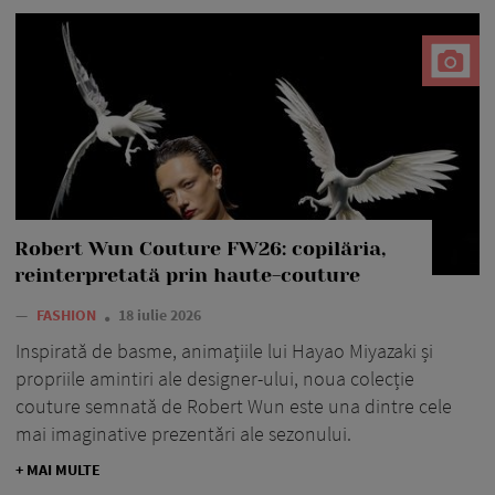
Robert Wun Couture FW26: copilăria,
reinterpretată prin haute-couture
—
FASHION
18 iulie 2026
Inspirată de basme, animațiile lui Hayao Miyazaki și
propriile amintiri ale designer-ului, noua colecție
couture semnată de Robert Wun este una dintre cele
mai imaginative prezentări ale sezonului.
+ MAI MULTE