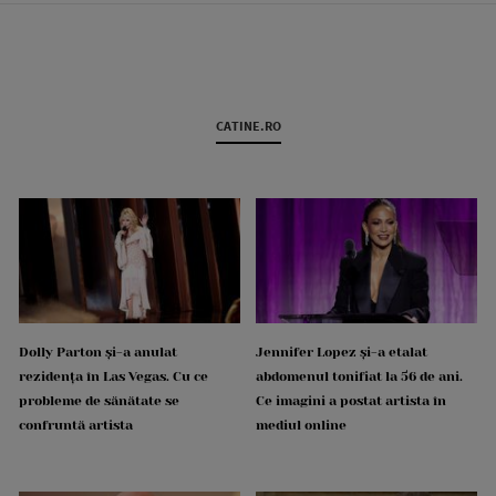
CATINE.RO
Dolly Parton și-a anulat
Jennifer Lopez și-a etalat
rezidența în Las Vegas. Cu ce
abdomenul tonifiat la 56 de ani.
probleme de sănătate se
Ce imagini a postat artista în
confruntă artista
mediul online