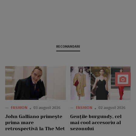
RECOMANDARI
—
FASHION
03 august 2026
—
FASHION
02 august 2026
John Galliano primește
Gențile burgundy, cel
prima mare
mai cool accesoriu al
retrospectivă la The Met
sezonului