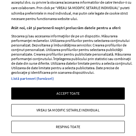
acceptul dvs. cu privire la stocarea/accesarea informatiilor de catre Vendor-ii cu
Abonamente
care colaboram. Prin click pe “VREAU SA MODIFIC SETARILE INDIVIDUAL” puteti
schimba preferintele in mod individual, mai putin cele legate de cookie strict
necesare pentru functionarea website-ului.
Stiri
Libertatea pentru
Atât noi, cât și partenerii noștri prelucrăm datele pentru a oferi:
femei
GSP
Stocarea și/sau accesarea informațiilor de pe un dispozitiv. Măsurarea
Viva
performanței reclamelor. Utilizarea profilurilor pentru selectarea conținutului
Unica
personalizat. Dezvoltarea și îmbunătățirea serviciilor. Crearea profilurilor de
Avantaje
conținut personalizat. Utilizarea profilurilor pentru selectarea publicității
Baby
personalizate. Crearea profilurilor pentru publicitate personalizată. Măsurarea
Retete practice
performanței conținutului. Înțelegerea publicului prin statistici sau combinații
Retete
de date din surse diferite. Utilizarea datelor limitate pentru a selecta conținutul.
Utilizarea de date limitate pentru a selecta publicitatea. Date precise de
geolocație și identificarea prin scanarea dispozitivului.
Pariază responsabil! Decizia ONJN nr. 821/25.09.2025.
Listă parteneri (furnizori)
Jocurile de noroc sunt interzise minorilor.
ACCEPT TOATE
Copyright © 2026 Ringier Romania SRL
VREAU SA MODIFIC SETARILE INDIVIDUAL
RESPING TOATE