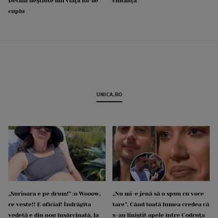
Detalii neștiute din viața lor de
chitanță
cuplu
UNICA.RO
„Surioara e pe drum!” :o Wooow,
„Nu mi-e jenă să o spun cu voce
ce veste!! E oficial! Îndrăgita
tare”. Când toată lumea credea că
vedetă e din nou însărcinată, la
s-au liniștit apele între Codruța