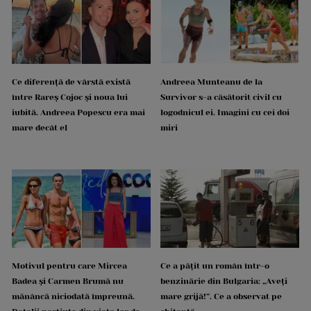
Ce diferență de vârstă există
Andreea Munteanu de la
între Rareș Cojoc și noua lui
Survivor s-a căsătorit civil cu
iubită. Andreea Popescu era mai
logodnicul ei. Imagini cu cei doi
mare decât el
miri
Motivul pentru care Mircea
Ce a pățit un român într-o
Badea și Carmen Brumă nu
benzinărie din Bulgaria: „Aveți
mănâncă niciodată împreună.
mare grijă!”. Ce a observat pe