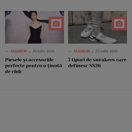
—
FASHION
26 iulie 2026
—
FASHION
25 iulie 2026
Piesele și accesoriile
7 tipuri de sneakers care
perfecte pentru o ținută
definesc SS26
de club