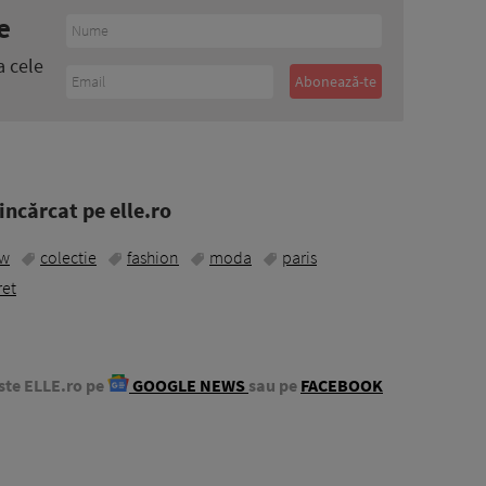
e
a cele
ncărcat pe elle.ro
ow
colectie
fashion
moda
paris
ret
ste ELLE.ro pe
GOOGLE NEWS
sau pe
FACEBOOK