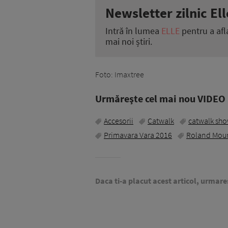
Newsletter zilnic Ell
Intră în lumea
ELLE
pentru a afl
mai noi știri.
Foto: Imaxtree
Urmăreşte cel mai nou VIDEO i
Accesorii
Catwalk
catwalk sh
Primavara Vara 2016
Roland Mou
Daca ti-a placut acest articol, urmare