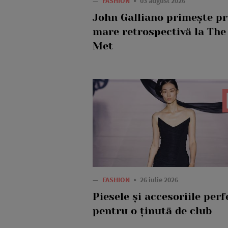
—
FASHION
03 august 2026
John Galliano primește p
mare retrospectivă la The
Met
—
FASHION
26 iulie 2026
Piesele și accesoriile perf
pentru o ținută de club