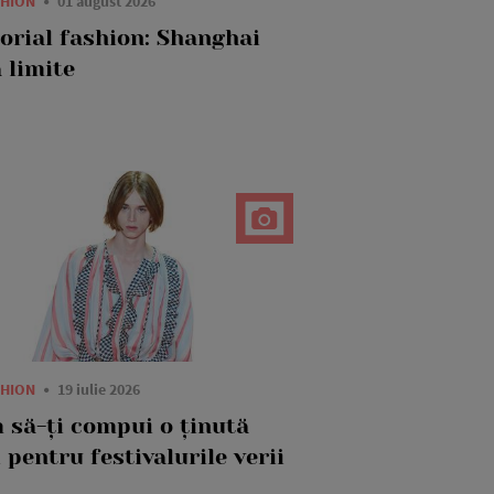
SHION
01 august 2026
torial fashion: Shanghai
 limite
SHION
19 iulie 2026
 să-ți compui o ținută
 pentru festivalurile verii