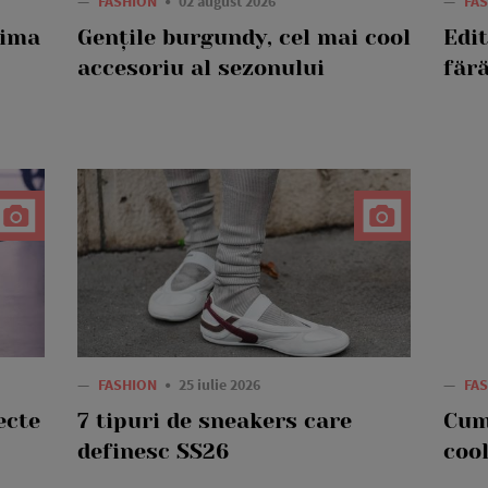
—
FASHION
02 august 2026
—
FA
rima
Gențile burgundy, cel mai cool
Edi
accesoriu al sezonului
fără
—
FASHION
25 iulie 2026
—
FA
ecte
7 tipuri de sneakers care
Cum
definesc SS26
cool