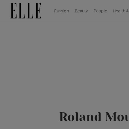
Fashion
Beauty
People
Health &
Roland Mou