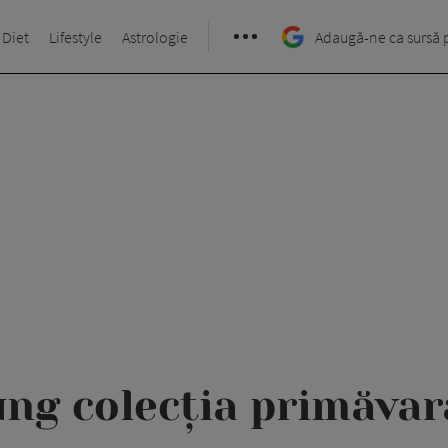
 Diet
Lifestyle
Astrologie
Adaugă-ne ca sursă 
ng colecția primăva