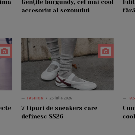
rima
Gențile burgundy, cel mai cool
Edi
accesoriu al sezonului
fără
—
FASHION
25 iulie 2026
—
FA
ecte
7 tipuri de sneakers care
Cum
definesc SS26
cool