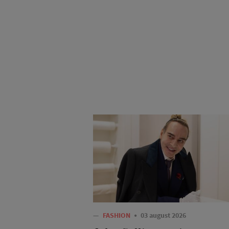
—
FASHION
03 august 2026