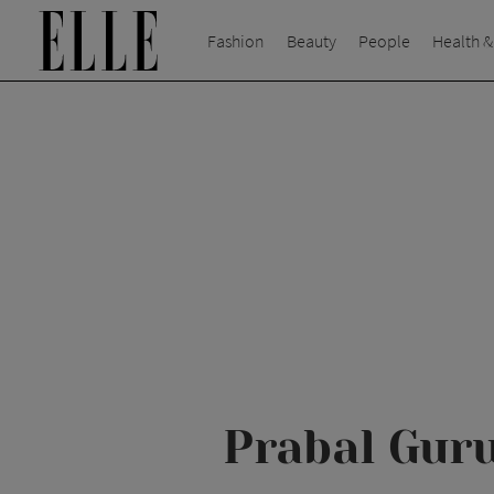
Fashion
Beauty
People
Health &
Prabal Guru