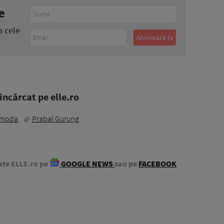
e
a cele
ncărcat pe elle.ro
moda
Prabal Gurung
ste ELLE.ro pe
GOOGLE NEWS
sau pe
FACEBOOK