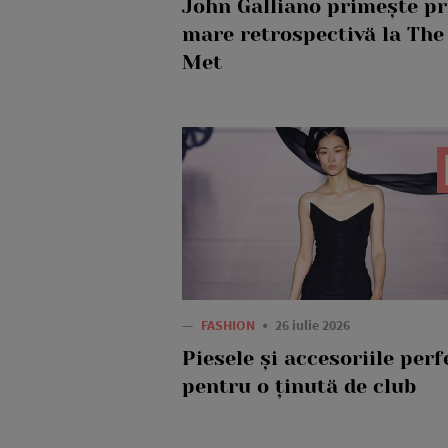
John Galliano primește p
mare retrospectivă la The
Met
—
FASHION
26 iulie 2026
Piesele și accesoriile perf
pentru o ținută de club