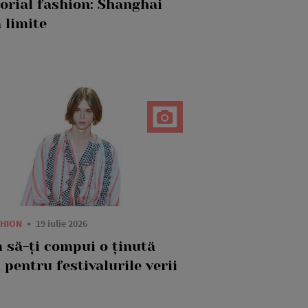
torial fashion: Shanghai
 limite
SHION
19 iulie 2026
 să-ți compui o ținută
 pentru festivalurile verii