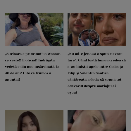
„Surioara e pe drum!” :o Wooow,
„Nu mi-e jenă să o spun cu voce
ce veste!! E oficial! Îndrăgita
tare”. Când toată lumea credea că
vedetă e din nou însărcinată, la
s-au liniștit apele între Codruța
40 de ani! Uite ce frumos a
Filip și Valentin Sanfira,
anunțat!
cântăreața a decis să spună tot
adevărul despre mariajul ei
eșuat