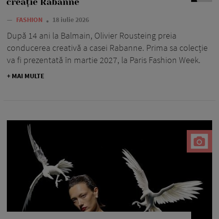
creație Rabanne
—
FASHION
18 iulie 2026
După 14 ani la Balmain, Olivier Rousteing preia
conducerea creativă a casei Rabanne. Prima sa colecție
va fi prezentată în martie 2027, la Paris Fashion Week.
+ MAI MULTE