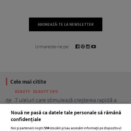
ABONEAZĂ-TE LA NEWSLETTER
Urmareste-ne pe:
Cele mai citite
BEAUTY
BEAUTY TIPS
BE
țe
7 uleiuri care stimulează creșterea rapidă a
Ce
părului
de
Nouă ne pasă ca datele tale personale să rămână
confidențiale
Noi și partenerii noștri
594
stocăm și/sau accesăm informații pe dispozitivul