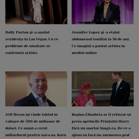
Dolly Parton și-a anulat
Jennifer Lopez și-a etalat
rezidența în Las Vegas. Cu ce
abdomenul tonifiat la 56 de ani.
probleme de sănătate se
Ce imagini a postat artista în
confruntă artista
mediul online
Jeff Bezos își vinde iahtul în
Regina Elisabeta ar fi refuzat să
valoare de 500 de milioane de
preia apelurile Prințului Harry
dolari. Ce sumă a cerut
fără un martor lângă ea. De ce a
miliardarul pentru nava sa, Koru
ajuns să facă un asemenea gest