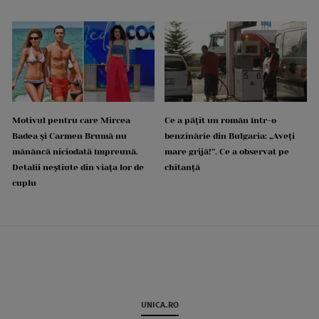
Motivul pentru care Mircea
Ce a pățit un român într-o
Badea și Carmen Brumă nu
benzinărie din Bulgaria: „Aveți
mănâncă niciodată împreună.
mare grijă!”. Ce a observat pe
Detalii neștiute din viața lor de
chitanță
cuplu
UNICA.RO