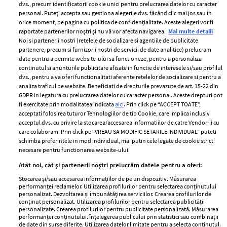
dvs., precum identificatorii cookie unici pentru prelucrarea datelor cu caracter
personal. Puteți accepta sau gestiona alegerile dvs. făcând clic mai jos sau în
orice moment, pe pagina cu politica de confidențialitate. Aceste alegeri vor fi
raportate partenerilor noștri și nu vă vor afecta navigarea.
Mai multe detalii
Noi si partenerii nostri (retelele de socializare si agentiile de publicitate
partenere, precum si furnizorii nostri de servicii de date analitice) prelucram
ELLE Style Awards
Termeni si conditii
date pentru a permite website-ului sa functioneze, pentru a personaliza
2024
continutul si anunturile publicitare afisate in functie de interesele si/sau profilul
Politica de
dvs., pentru a va oferi functionalitati aferente retelelor de socializare si pentru a
Despre ELLE
confidențialitate
analiza traficul pe website. Beneficiati de drepturile prevazute de art. 15-22 din
Romania
GDPR in legatura cu prelucrarea datelor cu caracter personal. Aceste drepturi pot
Politica de cookies
fi exercitate prin modalitatea indicata
aici
. Prin click pe “ACCEPT TOATE”,
Contact
Publicitate
acceptati folosirea tuturor Tehnologiilor de tip Cookie, care implica inclusiv
acceptul dvs. cu privire la stocarea/accesarea informatiilor de catre Vendor-ii cu
Abonamente
care colaboram. Prin click pe “VREAU SA MODIFIC SETARILE INDIVIDUAL” puteti
schimba preferintele in mod individual, mai putin cele legate de cookie strict
necesare pentru functionarea website-ului.
Stiri
Libertatea pentru
Atât noi, cât și partenerii noștri prelucrăm datele pentru a oferi:
femei
GSP
Stocarea și/sau accesarea informațiilor de pe un dispozitiv. Măsurarea
Viva
performanței reclamelor. Utilizarea profilurilor pentru selectarea conținutului
Unica
personalizat. Dezvoltarea și îmbunătățirea serviciilor. Crearea profilurilor de
Avantaje
conținut personalizat. Utilizarea profilurilor pentru selectarea publicității
Baby
personalizate. Crearea profilurilor pentru publicitate personalizată. Măsurarea
Retete practice
performanței conținutului. Înțelegerea publicului prin statistici sau combinații
Retete
de date din surse diferite. Utilizarea datelor limitate pentru a selecta conținutul.