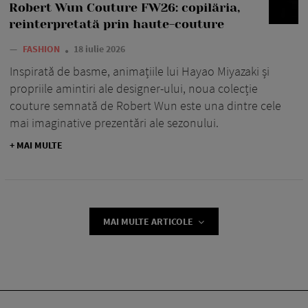
Robert Wun Couture FW26: copilăria,
reinterpretată prin haute-couture
—
FASHION
18 iulie 2026
Inspirată de basme, animațiile lui Hayao Miyazaki și
propriile amintiri ale designer-ului, noua colecție
couture semnată de Robert Wun este una dintre cele
mai imaginative prezentări ale sezonului.
+ MAI MULTE
MAI MULTE ARTICOLE