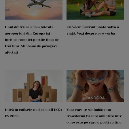
Unul dintre cele mai folosite
Un vecin instruit poate salva o
aeroporturi din Europa își
viață. Vezi despre ce e vorba
închide complet porțile timp de
trei luni. Milioane de pasageri,
afectați
Intră în culisele noii colecții IKEA
Vara care te schimbă: cum
PS 2026
transformi fiecare amintire într-
o poveste pe care o porți cu tine