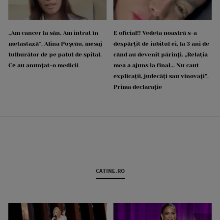
„Am cancer la sân. Am intrat în
E oficial!! Vedeta noastră s-a
metastază”. Alina Pușcău, mesaj
despărțit de iubitul ei, la 3 ani de
tulburător de pe patul de spital.
când au devenit părinți. „Relația
Ce au anunțat-o medicii
mea a ajuns la final... Nu caut
explicații, judecăți sau vinovați”.
Prima declarație
CATINE.RO