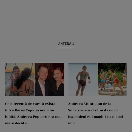
ANTENA 1
Ce diferență de vârstă există
Andreea Munteanu de la
între Rareș Cojoc și noua lui
Survivor s-a căsătorit civil cu
iubită. Andreea Popescu era mai
logodnicul ei. Imagini cu cei doi
mare decât el
miri