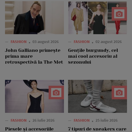
—
FASHION
03 august 2026
—
FASHION
02 august 2026
John Galliano primește
Gențile burgundy, cel
prima mare
mai cool accesoriu al
retrospectivă la The Met
sezonului
—
FASHION
26 iulie 2026
—
FASHION
25 iulie 2026
Piesele și accesoriile
7 tipuri de sneakers care