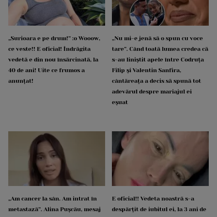
„Surioara e pe drum!” :o Wooow,
„Nu mi-e jenă să o spun cu voce
ce veste!! E oficial! Îndrăgita
tare”. Când toată lumea credea că
vedetă e din nou însărcinată, la
s-au liniștit apele între Codruța
40 de ani! Uite ce frumos a
Filip și Valentin Sanfira,
anunțat!
cântăreața a decis să spună tot
adevărul despre mariajul ei
eșuat
„Am cancer la sân. Am intrat în
E oficial!! Vedeta noastră s-a
metastază”. Alina Pușcău, mesaj
despărțit de iubitul ei, la 3 ani de