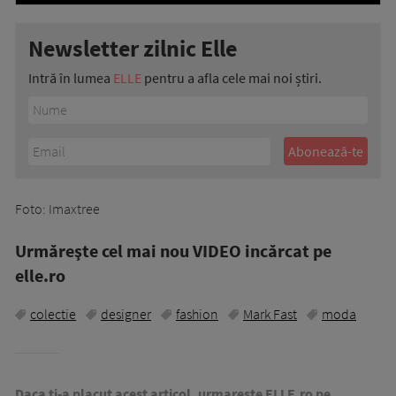
Newsletter zilnic Elle
Intră în lumea
ELLE
pentru a afla cele mai noi știri.
Foto: Imaxtree
Urmăreşte cel mai nou VIDEO incărcat pe
elle.ro
colectie
designer
fashion
Mark Fast
moda
Daca ti-a placut acest articol, urmareste ELLE.ro pe