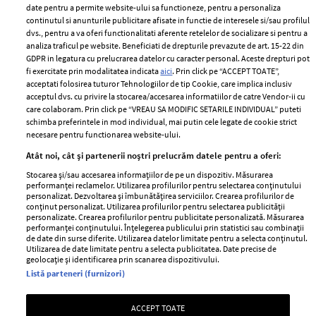
ELLE Style Awards
Termeni si conditii
date pentru a permite website-ului sa functioneze, pentru a personaliza
2024
continutul si anunturile publicitare afisate in functie de interesele si/sau profilul
Politica de
dvs., pentru a va oferi functionalitati aferente retelelor de socializare si pentru a
Despre ELLE
confidențialitate
analiza traficul pe website. Beneficiati de drepturile prevazute de art. 15-22 din
Romania
GDPR in legatura cu prelucrarea datelor cu caracter personal. Aceste drepturi pot
Politica de cookies
fi exercitate prin modalitatea indicata
aici
. Prin click pe “ACCEPT TOATE”,
Contact
Publicitate
acceptati folosirea tuturor Tehnologiilor de tip Cookie, care implica inclusiv
acceptul dvs. cu privire la stocarea/accesarea informatiilor de catre Vendor-ii cu
Abonamente
care colaboram. Prin click pe “VREAU SA MODIFIC SETARILE INDIVIDUAL” puteti
schimba preferintele in mod individual, mai putin cele legate de cookie strict
necesare pentru functionarea website-ului.
Stiri
Libertatea pentru
Atât noi, cât și partenerii noștri prelucrăm datele pentru a oferi:
femei
GSP
Stocarea și/sau accesarea informațiilor de pe un dispozitiv. Măsurarea
Viva
performanței reclamelor. Utilizarea profilurilor pentru selectarea conținutului
Unica
personalizat. Dezvoltarea și îmbunătățirea serviciilor. Crearea profilurilor de
Avantaje
conținut personalizat. Utilizarea profilurilor pentru selectarea publicității
Baby
personalizate. Crearea profilurilor pentru publicitate personalizată. Măsurarea
Retete practice
performanței conținutului. Înțelegerea publicului prin statistici sau combinații
Retete
de date din surse diferite. Utilizarea datelor limitate pentru a selecta conținutul.
Utilizarea de date limitate pentru a selecta publicitatea. Date precise de
geolocație și identificarea prin scanarea dispozitivului.
Pariază responsabil! Decizia ONJN nr. 821/25.09.2025.
Listă parteneri (furnizori)
Jocurile de noroc sunt interzise minorilor.
ACCEPT TOATE