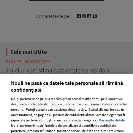
Urmareste-ne pe:
Cele mai citite
BEAUTY
BEAUTY TIPS
BE
țe
7 uleiuri care stimulează creșterea rapidă a
Ce
părului
de
Nouă ne pasă ca datele tale personale să rămână
confidențiale
Noi și partenerii noștri
594
stocăm și/sau accesăm informații pe dispozitivul
dvs., precum identificatorii cookie unici pentru prelucrarea datelor cu caracter
personal. Puteți accepta sau gestiona alegerile dvs. făcând clic mai jos sau în
orice moment, pe pagina cu politica de confidențialitate. Aceste alegeri vor fi
raportate partenerilor noștri și nu vă vor afecta navigarea.
Mai multe detalii
Noi si partenerii nostri (retelele de socializare si agentiile de publicitate
partenere, precum si furnizorii nostri de servicii de date analitice) prelucram