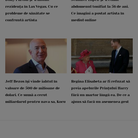
rezidența în Las Vegas. Cu ce
abdomenul tonifiat la 56 de ani.
probleme de sănătate se
Ce imagini a postat artista în
confruntă artista
mediul online
Jeff Bezos își vinde iahtul în
Regina Elisabeta ar fi refuzat să
valoare de 500 de milioane de
preia apelurile Prințului Harry
dolari. Ce sumă a cerut
fără un martor lângă ea. De ce a
miliardarul pentru nava sa, Koru
ajuns să facă un asemenea gest