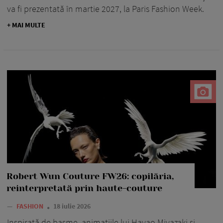
va fi prezentată în martie 2027, la Paris Fashion Week.
+ MAI MULTE
Robert Wun Couture FW26: copilăria,
reinterpretată prin haute-couture
—
FASHION
18 iulie 2026
Inspirată de basme, animațiile lui Hayao Miyazaki și