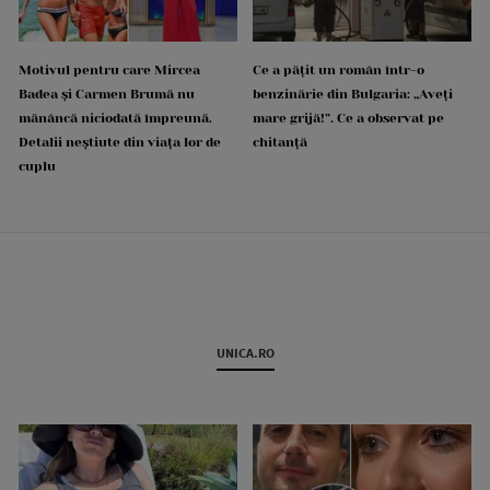
Motivul pentru care Mircea
Ce a pățit un român într-o
Badea și Carmen Brumă nu
benzinărie din Bulgaria: „Aveți
mănâncă niciodată împreună.
mare grijă!”. Ce a observat pe
Detalii neștiute din viața lor de
chitanță
cuplu
UNICA.RO