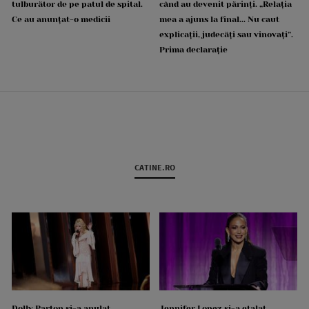
tulburător de pe patul de spital.
când au devenit părinți. „Relația
Ce au anunțat-o medicii
mea a ajuns la final... Nu caut
explicații, judecăți sau vinovați”.
Prima declarație
CATINE.RO
Dolly Parton și-a anulat
Jennifer Lopez și-a etalat