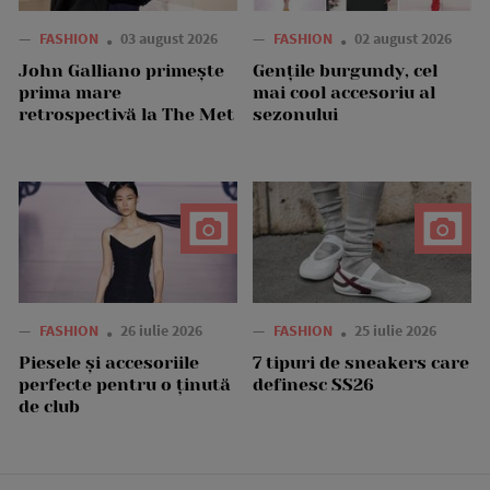
—
FASHION
03 august 2026
—
FASHION
02 august 2026
John Galliano primește
Gențile burgundy, cel
prima mare
mai cool accesoriu al
retrospectivă la The Met
sezonului
—
FASHION
26 iulie 2026
—
FASHION
25 iulie 2026
Piesele și accesoriile
7 tipuri de sneakers care
perfecte pentru o ținută
definesc SS26
de club