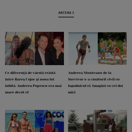
ANTENA 1
Ce diferență de vârstă există
Andreea Munteanu de la
între Rareș Cojoc și noua lui
Survivor s-a căsătorit civil cu
iubită. Andreea Popescu era mai
logodnicul ei. Imagini cu cei doi
mare decât el
miri