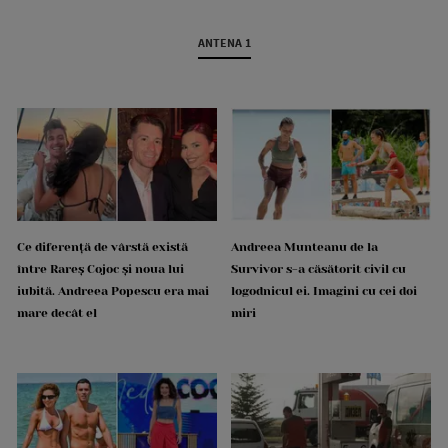
ANTENA 1
Ce diferență de vârstă există
Andreea Munteanu de la
între Rareș Cojoc și noua lui
Survivor s-a căsătorit civil cu
iubită. Andreea Popescu era mai
logodnicul ei. Imagini cu cei doi
mare decât el
miri