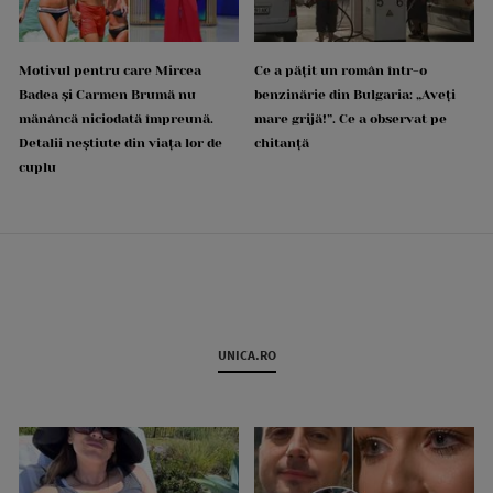
Motivul pentru care Mircea
Ce a pățit un român într-o
Badea și Carmen Brumă nu
benzinărie din Bulgaria: „Aveți
mănâncă niciodată împreună.
mare grijă!”. Ce a observat pe
Detalii neștiute din viața lor de
chitanță
cuplu
UNICA.RO