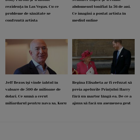
rezidența în Las Vegas. Cu ce
abdomenul tonifiat la 56 de ani.
probleme de sănătate se
Ce imagini a postat artista în
confruntă artista
mediul online
Jeff Bezos își vinde iahtul în
Regina Elisabeta ar fi refuzat să
valoare de 500 de milioane de
preia apelurile Prințului Harry
dolari. Ce sumă a cerut
fără un martor lângă ea. De ce a
miliardarul pentru nava sa, Koru
ajuns să facă un asemenea gest