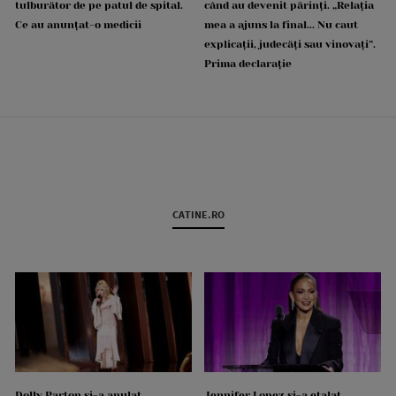
tulburător de pe patul de spital.
când au devenit părinți. „Relația
Ce au anunțat-o medicii
mea a ajuns la final... Nu caut
explicații, judecăți sau vinovați”.
Prima declarație
CATINE.RO
Dolly Parton și-a anulat
Jennifer Lopez și-a etalat