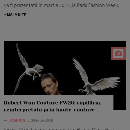
va fi prezentată în martie 2027, la Paris Fashion Week.
+ MAI MULTE
Robert Wun Couture FW26: copilăria,
reinterpretată prin haute-couture
—
FASHION
18 iulie 2026
Inspirată de basme, animațiile lui Hayao Miyazaki și