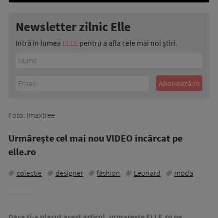
Newsletter zilnic Elle
Intră în lumea
ELLE
pentru a afla cele mai noi știri.
Foto: Imaxtree
Urmăreşte cel mai nou VIDEO incărcat pe
elle.ro
colectie
designer
fashion
Leonard
moda
Daca ti-a placut acest articol, urmareste ELLE.ro pe