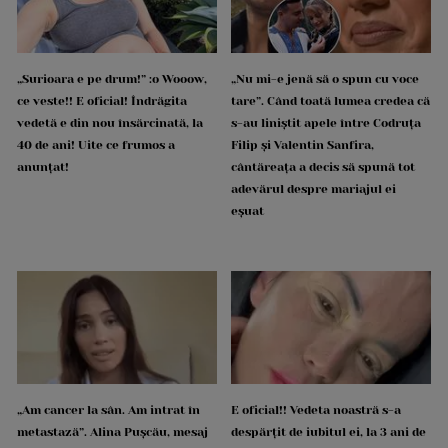
„Surioara e pe drum!” :o Wooow,
„Nu mi-e jenă să o spun cu voce
ce veste!! E oficial! Îndrăgita
tare”. Când toată lumea credea că
vedetă e din nou însărcinată, la
s-au liniștit apele între Codruța
40 de ani! Uite ce frumos a
Filip și Valentin Sanfira,
anunțat!
cântăreața a decis să spună tot
adevărul despre mariajul ei
eșuat
„Am cancer la sân. Am intrat în
E oficial!! Vedeta noastră s-a
metastază”. Alina Pușcău, mesaj
despărțit de iubitul ei, la 3 ani de