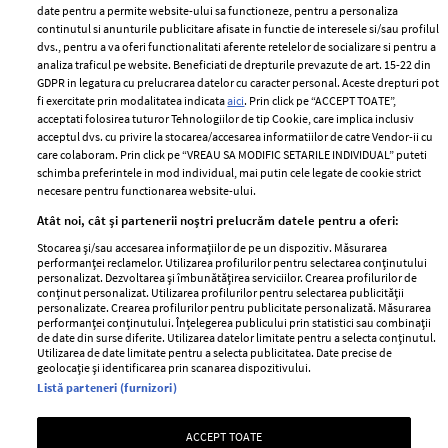
ELLE Style Awards
Termeni si conditii
date pentru a permite website-ului sa functioneze, pentru a personaliza
2024
continutul si anunturile publicitare afisate in functie de interesele si/sau profilul
Politica de
dvs., pentru a va oferi functionalitati aferente retelelor de socializare si pentru a
Despre ELLE
confidențialitate
analiza traficul pe website. Beneficiati de drepturile prevazute de art. 15-22 din
Romania
GDPR in legatura cu prelucrarea datelor cu caracter personal. Aceste drepturi pot
Politica de cookies
fi exercitate prin modalitatea indicata
aici
. Prin click pe “ACCEPT TOATE”,
Contact
Publicitate
acceptati folosirea tuturor Tehnologiilor de tip Cookie, care implica inclusiv
acceptul dvs. cu privire la stocarea/accesarea informatiilor de catre Vendor-ii cu
Abonamente
care colaboram. Prin click pe “VREAU SA MODIFIC SETARILE INDIVIDUAL” puteti
schimba preferintele in mod individual, mai putin cele legate de cookie strict
necesare pentru functionarea website-ului.
Stiri
Libertatea pentru
Atât noi, cât și partenerii noștri prelucrăm datele pentru a oferi:
femei
GSP
Stocarea și/sau accesarea informațiilor de pe un dispozitiv. Măsurarea
Viva
performanței reclamelor. Utilizarea profilurilor pentru selectarea conținutului
Unica
personalizat. Dezvoltarea și îmbunătățirea serviciilor. Crearea profilurilor de
Avantaje
conținut personalizat. Utilizarea profilurilor pentru selectarea publicității
Baby
personalizate. Crearea profilurilor pentru publicitate personalizată. Măsurarea
Retete practice
performanței conținutului. Înțelegerea publicului prin statistici sau combinații
Retete
de date din surse diferite. Utilizarea datelor limitate pentru a selecta conținutul.
Utilizarea de date limitate pentru a selecta publicitatea. Date precise de
geolocație și identificarea prin scanarea dispozitivului.
Pariază responsabil! Decizia ONJN nr. 821/25.09.2025.
Listă parteneri (furnizori)
Jocurile de noroc sunt interzise minorilor.
ACCEPT TOATE