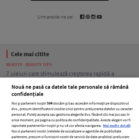
Urmareste-ne pe:
Cele mai citite
BEAUTY
BEAUTY TIPS
BE
țe
7 uleiuri care stimulează creșterea rapidă a
Ce
părului
de
Nouă ne pasă ca datele tale personale să rămână
confidențiale
Noi și partenerii noștri
594
stocăm și/sau accesăm informații pe dispozitivul
dvs., precum identificatorii cookie unici pentru prelucrarea datelor cu caracter
personal. Puteți accepta sau gestiona alegerile dvs. făcând clic mai jos sau în
orice moment, pe pagina cu politica de confidențialitate. Aceste alegeri vor fi
raportate partenerilor noștri și nu vă vor afecta navigarea.
Mai multe detalii
Noi si partenerii nostri (retelele de socializare si agentiile de publicitate
partenere, precum si furnizorii nostri de servicii de date analitice) prelucram