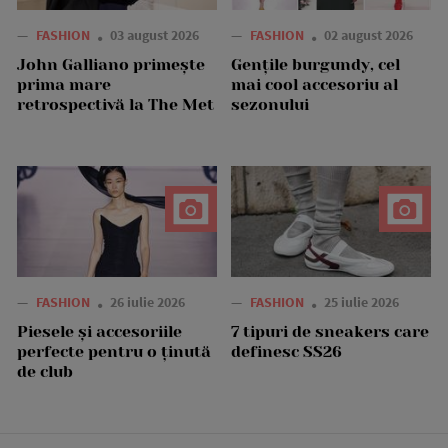
—
FASHION
03 august 2026
—
FASHION
02 august 2026
John Galliano primește
Gențile burgundy, cel
prima mare
mai cool accesoriu al
retrospectivă la The Met
sezonului
—
FASHION
26 iulie 2026
—
FASHION
25 iulie 2026
Piesele și accesoriile
7 tipuri de sneakers care
perfecte pentru o ținută
definesc SS26
de club