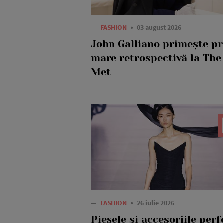
—
FASHION
03 august 2026
John Galliano primește p
mare retrospectivă la The
Met
—
FASHION
26 iulie 2026
Piesele și accesoriile perf