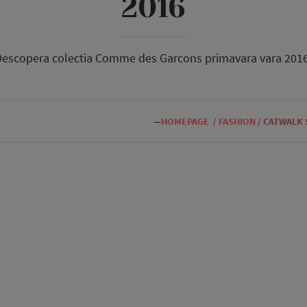
2016
Descopera colectia Comme des Garcons primavara vara 2016
—
HOMEPAGE
/
FASHION
/
CATWALK