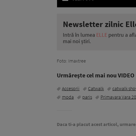
Newsletter zilnic Ell
Intră în lumea
ELLE
pentru a afl
mai noi știri.
Foto: Imaxtree
Urmăreşte cel mai nou VIDEO i
Accesorii
Catwalk
catwalk sh
moda
paris
Primavara Vara 2
Daca ti-a placut acest articol, urmare