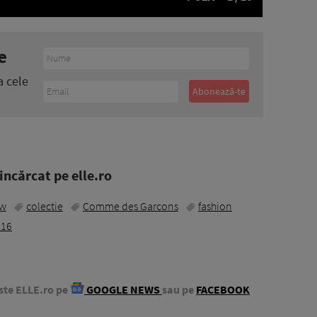
e
a cele
ncărcat pe elle.ro
ow
colectie
Comme des Garcons
fashion
016
ste ELLE.ro pe
GOOGLE NEWS
sau pe
FACEBOOK