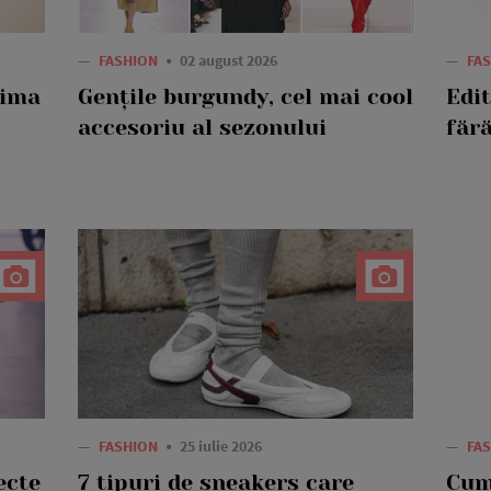
—
FASHION
02 august 2026
—
FA
rima
Gențile burgundy, cel mai cool
Edi
accesoriu al sezonului
fără
—
FASHION
25 iulie 2026
—
FA
ecte
7 tipuri de sneakers care
Cum