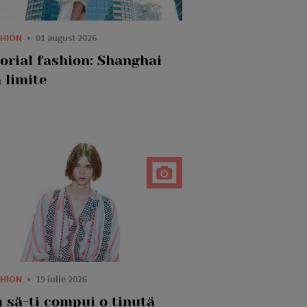
SHION
01 august 2026
torial fashion: Shanghai
 limite
SHION
19 iulie 2026
 să-ți compui o ținută