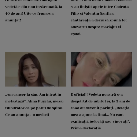
vedetă e din nou însărcinată, la
s-au liniștit apele între Codruța
40 de ani! Uite ce frumos a
Filip și Valentin Sanfira,
anunțat!
cântăreața a decis să spună tot
adevărul despre mariajul ei
eșuat
„Am cancer la sân. Am intrat în
E oficial!! Vedeta noastră s-a
metastază”. Alina Pușcău, mesaj
despărțit de iubitul ei, la 3 ani de
tulburător de pe patul de spital.
când au devenit părinți. „Relația
Ce au anunțat-o medicii
mea a ajuns la final... Nu caut
explicații, judecăți sau vinovați”.
Prima declarație