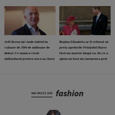
Jeff Bezos își vinde iahtul în
Regina Elisabeta ar fi refuzat să
valoare de 500 de milioane de
preia apelurile Prințului Harry
dolari. Ce sumă a cerut
fără un martor lângă ea. De ce a
miliardarul pentru nava sa, Koru
ajuns să facă un asemenea gest
fashion
MAI MULTE DIN