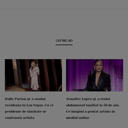
CATINE.RO
Dolly Parton și-a anulat
Jennifer Lopez și-a etalat
rezidența în Las Vegas. Cu ce
abdomenul tonifiat la 56 de ani.
probleme de sănătate se
Ce imagini a postat artista în
confruntă artista
mediul online