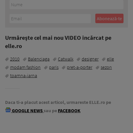
Urmăreşte cel mai nou VIDEO incărcat pe
elle.ro
2010
Balenciaga
Catwalk
designer
elle
modam fashion
paris
pret-a-porter
sezon
toamna-iarna
Daca ti-a placut acest articol, urmareste ELLE.ro pe
GOOGLE NEWS
sau pe
FACEBOOK