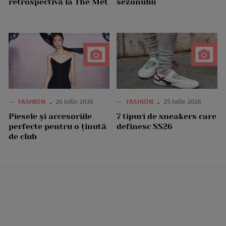
retrospectivă la The Met
sezonului
—
FASHION
26 iulie 2026
—
FASHION
25 iulie 2026
Piesele și accesoriile
7 tipuri de sneakers care
perfecte pentru o ținută
definesc SS26
de club