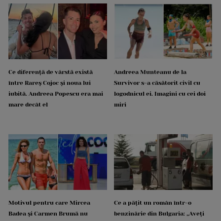
Ce diferență de vârstă există
Andreea Munteanu de la
între Rareș Cojoc și noua lui
Survivor s-a căsătorit civil cu
iubită. Andreea Popescu era mai
logodnicul ei. Imagini cu cei doi
mare decât el
miri
Motivul pentru care Mircea
Ce a pățit un român într-o
Badea și Carmen Brumă nu
benzinărie din Bulgaria: „Aveți