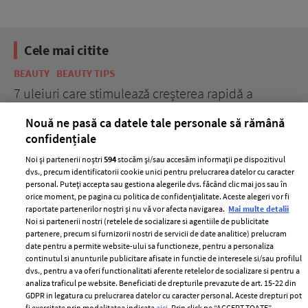
Cele mai citite
BEAUTY
BEAUTY TIPS
BE
țe
7 uleiuri care stimulează creșterea rapidă a
Ce
părului
de
Nouă ne pasă ca datele tale personale să rămână
confidențiale
Noi și partenerii noștri
594
stocăm și/sau accesăm informații pe dispozitivul
dvs., precum identificatorii cookie unici pentru prelucrarea datelor cu caracter
personal. Puteți accepta sau gestiona alegerile dvs. făcând clic mai jos sau în
orice moment, pe pagina cu politica de confidențialitate. Aceste alegeri vor fi
raportate partenerilor noștri și nu vă vor afecta navigarea.
Mai multe detalii
Noi si partenerii nostri (retelele de socializare si agentiile de publicitate
partenere, precum si furnizorii nostri de servicii de date analitice) prelucram
ELLE Style Awards
Termeni si conditii
date pentru a permite website-ului sa functioneze, pentru a personaliza
2024
continutul si anunturile publicitare afisate in functie de interesele si/sau profilul
Politica de
dvs., pentru a va oferi functionalitati aferente retelelor de socializare si pentru a
Despre ELLE
confidențialitate
analiza traficul pe website. Beneficiati de drepturile prevazute de art. 15-22 din
Romania
GDPR in legatura cu prelucrarea datelor cu caracter personal. Aceste drepturi pot
Politica de cookies
fi exercitate prin modalitatea indicata
aici
. Prin click pe “ACCEPT TOATE”,