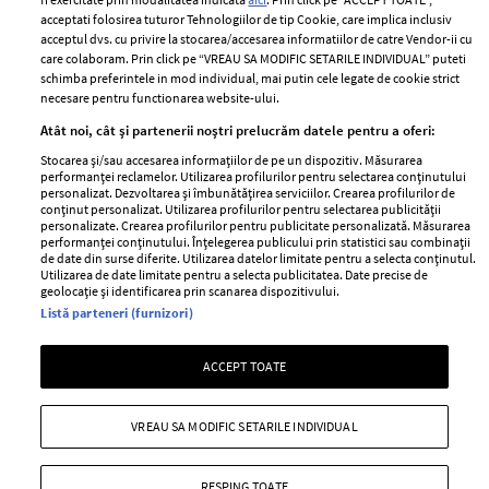
Contact
Publicitate
acceptati folosirea tuturor Tehnologiilor de tip Cookie, care implica inclusiv
acceptul dvs. cu privire la stocarea/accesarea informatiilor de catre Vendor-ii cu
Abonamente
care colaboram. Prin click pe “VREAU SA MODIFIC SETARILE INDIVIDUAL” puteti
schimba preferintele in mod individual, mai putin cele legate de cookie strict
necesare pentru functionarea website-ului.
Stiri
Libertatea pentru
Atât noi, cât și partenerii noștri prelucrăm datele pentru a oferi:
femei
GSP
Stocarea și/sau accesarea informațiilor de pe un dispozitiv. Măsurarea
Viva
performanței reclamelor. Utilizarea profilurilor pentru selectarea conținutului
Unica
personalizat. Dezvoltarea și îmbunătățirea serviciilor. Crearea profilurilor de
Avantaje
conținut personalizat. Utilizarea profilurilor pentru selectarea publicității
Baby
personalizate. Crearea profilurilor pentru publicitate personalizată. Măsurarea
Retete practice
performanței conținutului. Înțelegerea publicului prin statistici sau combinații
Retete
de date din surse diferite. Utilizarea datelor limitate pentru a selecta conținutul.
Utilizarea de date limitate pentru a selecta publicitatea. Date precise de
geolocație și identificarea prin scanarea dispozitivului.
Pariază responsabil! Decizia ONJN nr. 821/25.09.2025.
Listă parteneri (furnizori)
Jocurile de noroc sunt interzise minorilor.
ACCEPT TOATE
Copyright © 2026 Ringier Romania SRL
VREAU SA MODIFIC SETARILE INDIVIDUAL
RESPING TOATE