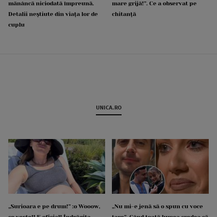
mănâncă niciodată împreună.
mare grijă!”. Ce a observat pe
Detalii neștiute din viața lor de
chitanță
cuplu
UNICA.RO
„Surioara e pe drum!” :o Wooow,
„Nu mi-e jenă să o spun cu voce
ce veste!! E oficial! Îndrăgita
tare”. Când toată lumea credea că