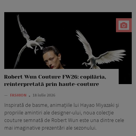
Robert Wun Couture FW26: copilăria,
reinterpretată prin haute-couture
—
FASHION
18 iulie 2026
Inspirată de basme, animațiile lui Hayao Miyazaki și
propriile amintiri ale designer-ului, noua colecție
couture semnată de Robert Wun este una dintre cele
mai imaginative prezentări ale sezonului.