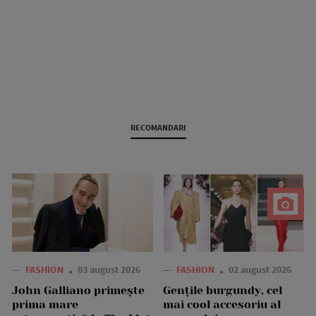
RECOMANDARI
—
FASHION
03 august 2026
—
FASHION
02 august 2026
John Galliano primește
Gențile burgundy, cel
prima mare
mai cool accesoriu al