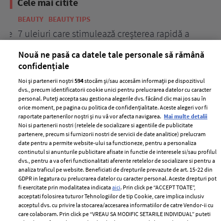
Cele mai citite
BEAUTY
BEAUTY TIPS
BE
țe
7 uleiuri care stimulează creșterea rapidă a
Ce
părului
de
Nouă ne pasă ca datele tale personale să rămână
confidențiale
Noi și partenerii noștri
594
stocăm și/sau accesăm informații pe dispozitivul
dvs., precum identificatorii cookie unici pentru prelucrarea datelor cu caracter
personal. Puteți accepta sau gestiona alegerile dvs. făcând clic mai jos sau în
orice moment, pe pagina cu politica de confidențialitate. Aceste alegeri vor fi
raportate partenerilor noștri și nu vă vor afecta navigarea.
Mai multe detalii
Noi si partenerii nostri (retelele de socializare si agentiile de publicitate
partenere, precum si furnizorii nostri de servicii de date analitice) prelucram
ELLE Style Awards
Termeni si conditii
date pentru a permite website-ului sa functioneze, pentru a personaliza
2024
continutul si anunturile publicitare afisate in functie de interesele si/sau profilul
Politica de
dvs., pentru a va oferi functionalitati aferente retelelor de socializare si pentru a
Despre ELLE
confidențialitate
analiza traficul pe website. Beneficiati de drepturile prevazute de art. 15-22 din
Romania
GDPR in legatura cu prelucrarea datelor cu caracter personal. Aceste drepturi pot
Politica de cookies
fi exercitate prin modalitatea indicata
aici
. Prin click pe “ACCEPT TOATE”,
Contact
Publicitate
acceptati folosirea tuturor Tehnologiilor de tip Cookie, care implica inclusiv
acceptul dvs. cu privire la stocarea/accesarea informatiilor de catre Vendor-ii cu
Abonamente
care colaboram. Prin click pe “VREAU SA MODIFIC SETARILE INDIVIDUAL” puteti