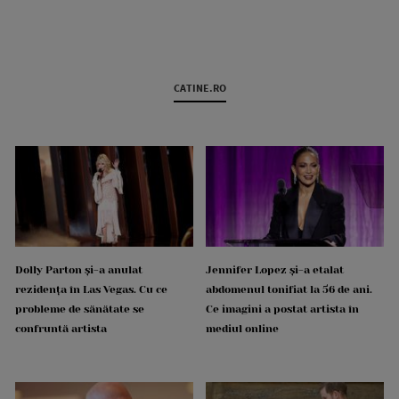
CATINE.RO
Dolly Parton și-a anulat
Jennifer Lopez și-a etalat
rezidența în Las Vegas. Cu ce
abdomenul tonifiat la 56 de ani.
probleme de sănătate se
Ce imagini a postat artista în
confruntă artista
mediul online