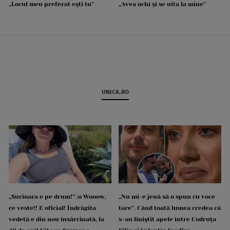
„Locul meu preferat ești tu”
„Avea ochi și se uita la mine”
UNICA.RO
„Surioara e pe drum!” :o Wooow,
„Nu mi-e jenă să o spun cu voce
ce veste!! E oficial! Îndrăgita
tare”. Când toată lumea credea că
vedetă e din nou însărcinată, la
s-au liniștit apele între Codruța