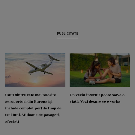
PUBLICITATE
Unul dintre cele mai folosite
Un vecin instruit poate salva o
aeroporturi din Europa își
viață. Vezi despre ce e vorba
închide complet porțile timp de
trei luni. Milioane de pasageri,
afectați