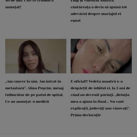
40 de ani! Uite ce frumos a
Filip și Valentin Sanfira,
anunțat!
cântăreața a decis să spună tot
adevărul despre mariajul ei
eșuat
„Am cancer la sân. Am intrat în
E oficial!! Vedeta noastră s-a
metastază”. Alina Pușcău, mesaj
despărțit de iubitul ei, la 3 ani de
tulburător de pe patul de spital.
când au devenit părinți. „Relația
Ce au anunțat-o medicii
mea a ajuns la final... Nu caut
explicații, judecăți sau vinovați”.
Prima declarație