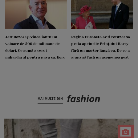
Jeff Bezos își vinde iahtul în
Regina Elisabeta ar fi refuzat să
valoare de 500 de milioane de
preia apelurile Prințului Harry
dolari. Ce sumă a cerut
fără un martor lângă ea. De ce a
miliardarul pentru nava sa, Koru
ajuns să facă un asemenea gest
fashion
MAI MULTE DIN