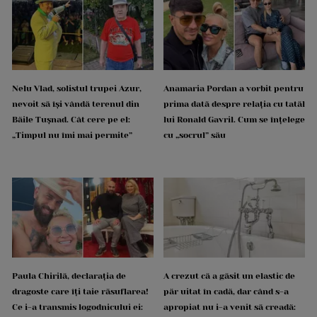
Nelu Vlad, solistul trupei Azur,
Anamaria Pordan a vorbit pentru
nevoit să își vândă terenul din
prima dată despre relația cu tatăl
Băile Tușnad. Cât cere pe el:
lui Ronald Gavril. Cum se înțelege
„Timpul nu îmi mai permite”
cu „socrul” său
Paula Chirilă, declarația de
A crezut că a găsit un elastic de
dragoste care îți taie răsuflarea!
păr uitat în cadă, dar când s-a
Ce i-a transmis logodnicului ei:
apropiat nu i-a venit să creadă: