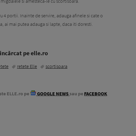
migdalele si amesteca-le cu scortisoara.
 4 portii. Inainte de servire, adauga afinele si cate o
, ai mai putea adauga si lapte, daca iti doresti.
ncărcat pe elle.ro
etete
retete Elle
scortisoara
ste ELLE.ro pe
GOOGLE NEWS
sau pe
FACEBOOK