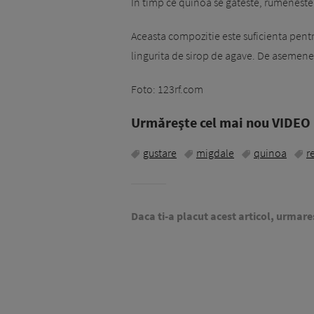
In timp ce quinoa se gateste, rumeneste 
Aceasta compozitie este suficienta pentru
lingurita de sirop de agave. De asemenea
Foto: 123rf.com
Urmăreşte cel mai nou VIDEO i
gustare
migdale
quinoa
r
Daca ti-a placut acest articol, urmare