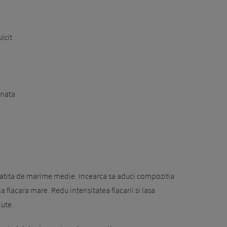
lcit
inata
ratita de marime medie. Incearca sa aduci compozitia
a flacara mare. Redu intensitatea flacarii si lasa
nute.