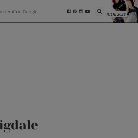
preferată în Google
IULIE 2026
igdale