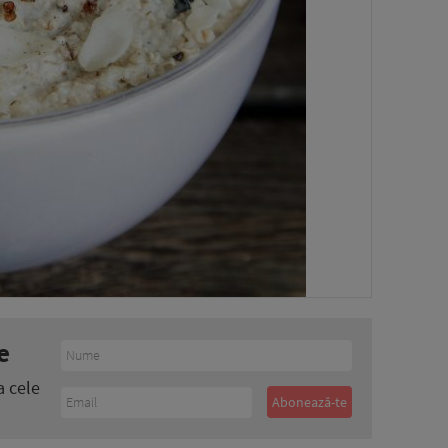
e
a cele