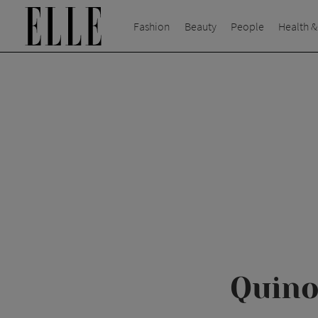
Fashion
Beauty
People
Health &
Quino