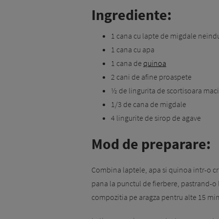
Ingrediente:
1 cana cu lapte de migdale neindu
1 cana cu apa
1 cana de
quinoa
2 cani de afine proaspete
½ de lingurita de scortisoara mac
1/3 de cana de migdale
4 lingurite de sirop de agave
Mod de preparare:
Combina laptele, apa si quinoa intr-o c
pana la punctul de fierbere, pastrand-o l
compozitia pe aragza pentru alte 15 mi