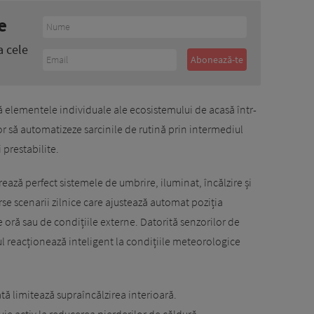
e
a cele
elementele individuale ale ecosistemului de acasă într-
or să automatizeze sarcinile de rutină prin intermediul
 prestabilite.
ază perfect sistemele de umbrire, iluminat, încălzire și
erse scenarii zilnice care ajustează automat poziția
e oră sau de condițiile externe. Datorită senzorilor de
l reacționează inteligent la condițiile meteorologice
 limitează supraîncălzirea interioară.
ie activ la reducerea pierderilor de căldură.