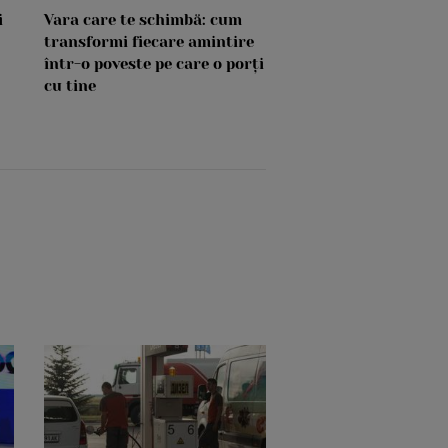
i
Vara care te schimbă: cum
transformi fiecare amintire
într-o poveste pe care o porți
cu tine