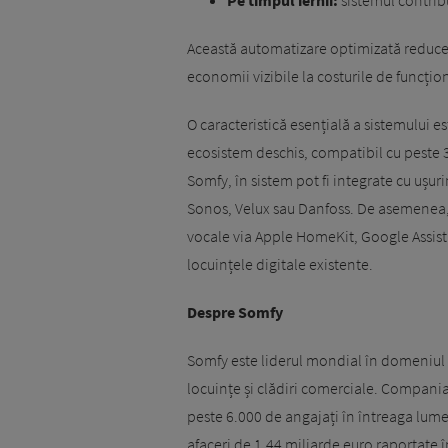
Această automatizare optimizată reduce 
economii vizibile la costurile de funcțio
O caracteristică esențială a sistemului 
ecosistem deschis, compatibil cu peste 
Somfy, în sistem pot fi integrate cu ușur
Sonos, Velux sau Danfoss. De asemenea, 
vocale via Apple HomeKit, Google Assista
locuințele digitale existente.
Despre Somfy
Somfy este liderul mondial în domeniul 
locuințe și clădiri comerciale. Compania 
peste 6.000 de angajați în întreaga lume, 
afaceri de 1.44 miliarde euro raportate 