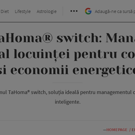
 Diet
Lifestyle
Astrologie
Adaugă-ne ca sursă 
aHoma® switch: Ma
al locuinței pentru c
și economii energetic
mul TaHoma® switch, soluția ideală pentru managementul cen
inteligente.
—
HOMEPAGE
/
E