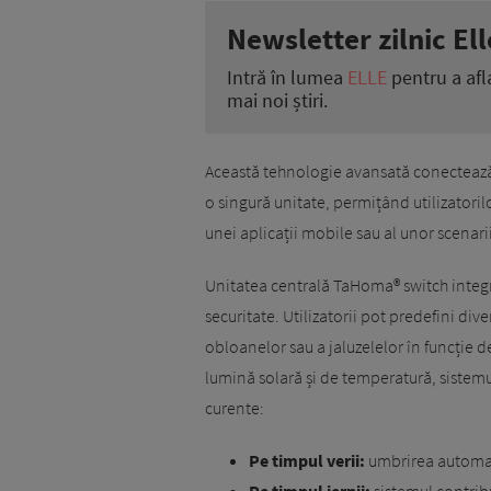
Newsletter zilnic Ell
Intră în lumea
ELLE
pentru a afl
mai noi știri.
Această tehnologie avansată conectează 
o singură unitate, permițând utilizatoril
unei aplicații mobile sau al unor scenarii
Unitatea centrală TaHoma® switch integre
securitate. Utilizatorii pot predefini div
obloanelor sau a jaluzelelor în funcție d
lumină solară și de temperatură, sistemu
curente:
Pe timpul verii:
umbrirea automată
Pe timpul iernii:
sistemul contribu