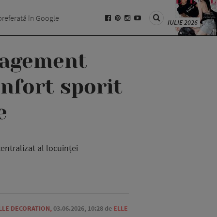
preferată în Google
IULIE 2026
nagement
onfort sporit
e
tralizat al locuinței
LLE DECORATION
,
03.06.2026, 10:28
de
ELLE