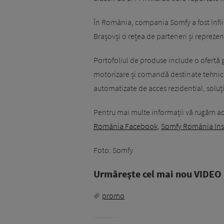
În România, compania Somfy a fost înfiin
Brașovși o rețea de parteneri și reprezent
Portofoliul de produse include o ofertă g
motorizare și comandă destinate tehnicii
automatizate de acces rezidential, soluţ
Pentru mai multe informații vă rugăm a
România Facebook
,
Somfy România In
Foto: Somfy
Urmăreşte cel mai nou VIDEO i
promo