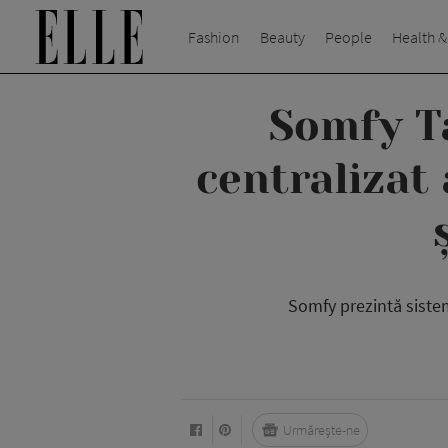
Fashion
Beauty
People
Health &
Somfy T
centralizat 
Somfy prezintă siste
Urmărește-ne