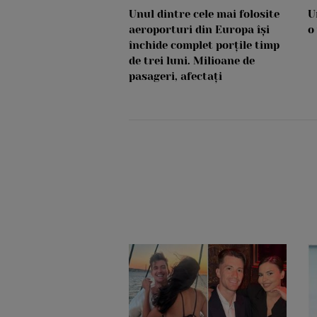
Unul dintre cele mai folosite
U
aeroporturi din Europa își
o
închide complet porțile timp
de trei luni. Milioane de
pasageri, afectați