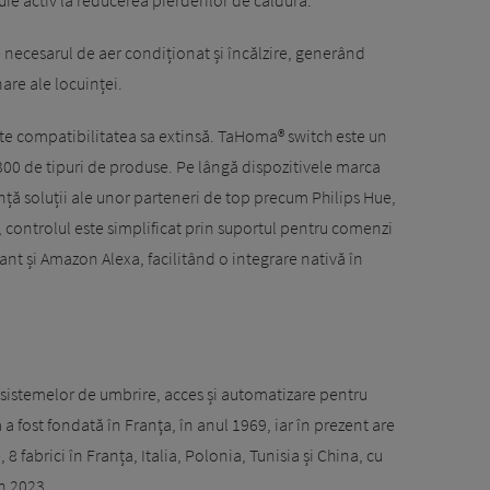
necesarul de aer condiționat și încălzire, generând
nare ale locuinței.
este compatibilitatea sa extinsă. TaHoma® switch este un
300 de tipuri de produse. Pe lângă dispozitivele marca
ință soluții ale unor parteneri de top precum Philips Hue,
controlul este simplificat prin suportul pentru comenzi
nt și Amazon Alexa, facilitând o integrare nativă în
sistemelor de umbrire, acces și automatizare pentru
a fost fondată în Franţa, în anul 1969, iar în prezent are
8 fabrici în Franța, Italia, Polonia, Tunisia și China, cu
în 2023.