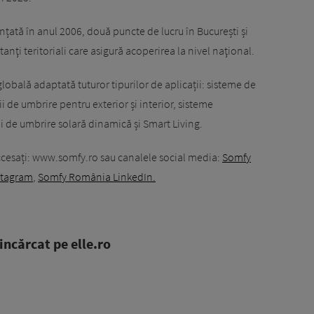
țată în anul 2006, două puncte de lucru în București și
anţi teritoriali care asigură acoperirea la nivel naţional.
lobală adaptată tuturor tipurilor de aplicații: sisteme de
 de umbrire pentru exterior și interior, sisteme
ii de umbrire solară dinamică și Smart Living.
ccesați: www.somfy.ro sau canalele social media:
Somfy
stagram
,
Somfy România LinkedIn.
ncărcat pe elle.ro