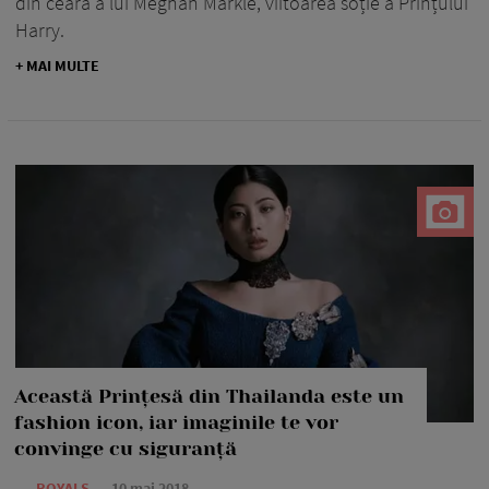
din ceară a lui Meghan Markle, viitoarea soție a Prințului
Harry.
+ MAI MULTE
Această Prințesă din Thailanda este un
fashion icon, iar imaginile te vor
convinge cu siguranță
—
ROYALS
10 mai 2018