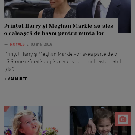
Prințul Harry și Meghan Markle au ales
o caleașcă de basm pentru nunta lor
—
ROYALS
03 mai 2018
Prințul Harry și Meghan Markle vor avea parte de o
călătorie rafinată după ce vor spune mult așteptatul
„da”.
+ MAI MULTE