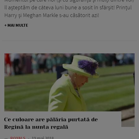
îl așteptăm de câteva luni bune a sosit în sfârșit! Prințul
Harry și Meghan Markle s-au căsătorit azi!
+ MAI MULTE
Ce culoare are pălăria purtată de
Regină la nunta regală
—
ROYALS
19 mai 2018