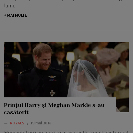
lumi.
+ MAI MULTE
Prințul Harry și Meghan Markle s-au
căsătorit
—
ROYALS
19 mai 2018
Momentul pe care noi (și cu siguranță și mulți dintre voi)