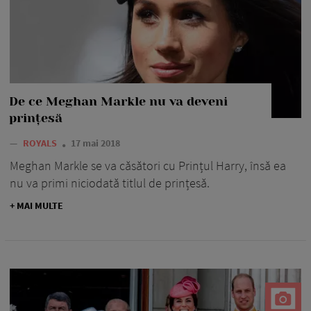
De ce Meghan Markle nu va deveni
prințesă
—
ROYALS
17 mai 2018
Meghan Markle se va căsători cu Prințul Harry, însă ea
nu va primi niciodată titlul de prințesă.
+ MAI MULTE