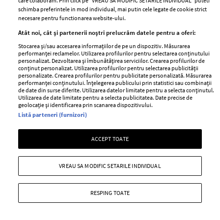
care colaboram. Prin click pe “VREAU SA MODIFIC SETARILE INDIVIDUAL” puteti
schimba preferintele in mod individual, mai putin cele legate de cookie strict
necesare pentru functionarea website-ului.
Atât noi, cât și partenerii noștri prelucrăm datele pentru a oferi:
Stocarea și/sau accesarea informațiilor de pe un dispozitiv. Măsurarea
performanței reclamelor. Utilizarea profilurilor pentru selectarea conținutului
personalizat. Dezvoltarea și îmbunătățirea serviciilor. Crearea profilurilor de
conținut personalizat. Utilizarea profilurilor pentru selectarea publicității
Prințul Louis are un certificat de
personalizate. Crearea profilurilor pentru publicitate personalizată. Măsurarea
naștere diferit de al fraților săi, iar
performanței conținutului. Înțelegerea publicului prin statistici sau combinații
de date din surse diferite. Utilizarea datelor limitate pentru a selecta conținutul.
motivul este bine întemeiat
Utilizarea de date limitate pentru a selecta publicitatea. Date precise de
geolocație și identificarea prin scanarea dispozitivului.
—
ROYALS
02 mai 2018
Listă parteneri (furnizori)
Atunci când te gândești la certificate de naștere, sigur ai
ACCEPT TOATE
crede că toate sunt identice și că singura diferență între
ele este doar numele sau părinții. Nu și în cazul familiei
regale din Marea Britanie.
VREAU SA MODIFIC SETARILE INDIVIDUAL
+ MAI MULTE
RESPING TOATE