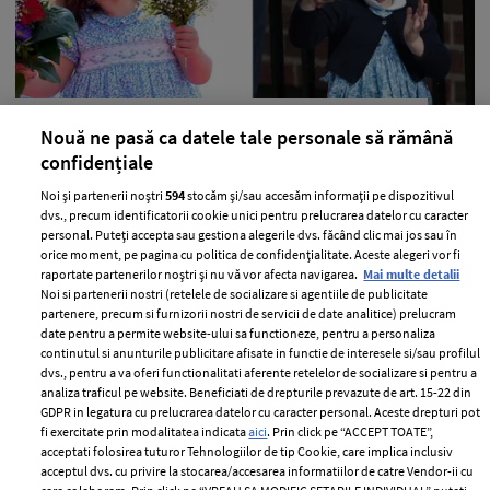
Prințesa Charlotte a Marii Britanii
Nouă ne pasă ca datele tale personale să rămână
împlinește 3 ani – vezi cele mai
confidențiale
adorabile poze cu mica prințesă
Noi și partenerii noștri
594
stocăm și/sau accesăm informații pe dispozitivul
dvs., precum identificatorii cookie unici pentru prelucrarea datelor cu caracter
—
ROYALS
02 mai 2018
personal. Puteți accepta sau gestiona alegerile dvs. făcând clic mai jos sau în
Prințesa Charlotte, fiica Ducelui de Cambridge, William,
orice moment, pe pagina cu politica de confidențialitate. Aceste alegeri vor fi
raportate partenerilor noștri și nu vă vor afecta navigarea.
Mai multe detalii
si a lui Kate Middleton, împlinește astăzi 3 ani.
Noi si partenerii nostri (retelele de socializare si agentiile de publicitate
partenere, precum si furnizorii nostri de servicii de date analitice) prelucram
+ MAI MULTE
date pentru a permite website-ului sa functioneze, pentru a personaliza
continutul si anunturile publicitare afisate in functie de interesele si/sau profilul
dvs., pentru a va oferi functionalitati aferente retelelor de socializare si pentru a
analiza traficul pe website. Beneficiati de drepturile prevazute de art. 15-22 din
GDPR in legatura cu prelucrarea datelor cu caracter personal. Aceste drepturi pot
fi exercitate prin modalitatea indicata
aici
. Prin click pe “ACCEPT TOATE”,
acceptati folosirea tuturor Tehnologiilor de tip Cookie, care implica inclusiv
acceptul dvs. cu privire la stocarea/accesarea informatiilor de catre Vendor-ii cu