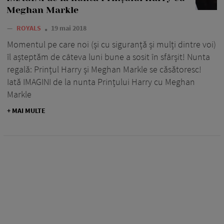
Meghan Markle
—
ROYALS
19 mai 2018
Momentul pe care noi (și cu siguranță și mulți dintre voi)
îl așteptăm de câteva luni bune a sosit în sfârșit! Nunta
regală: Prințul Harry și Meghan Markle se căsătoresc!
Iată IMAGINI de la nunta Prințului Harry cu Meghan
Markle
+ MAI MULTE