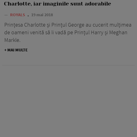
Charlotte, iar imaginile sunt adorabile
—
ROYALS
19 mai 2018
Prințesa Charlotte și Prințul George au cucerit mulțimea
de oameni venită să îi vadă pe Prințul Harry și Meghan
Markle.
+ MAI MULTE