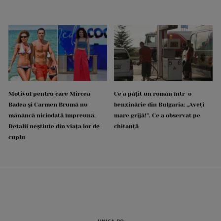
Motivul pentru care Mircea
Ce a pățit un român într-o
Badea și Carmen Brumă nu
benzinărie din Bulgaria: „Aveți
mănâncă niciodată împreună.
mare grijă!”. Ce a observat pe
Detalii neștiute din viața lor de
chitanță
cuplu