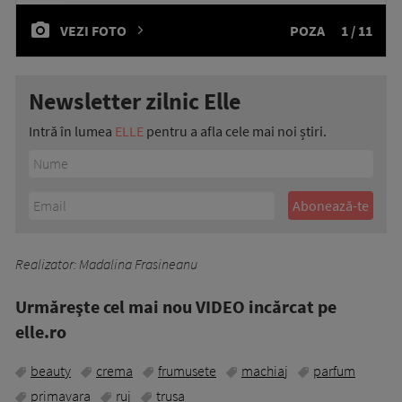
VEZI FOTO
POZA
1 / 11
Newsletter zilnic Elle
Intră în lumea
ELLE
pentru a afla cele mai noi știri.
Realizator: Madalina Frasineanu
Urmăreşte cel mai nou VIDEO incărcat pe
elle.ro
beauty
crema
frumusete
machiaj
parfum
primavara
ruj
trusa