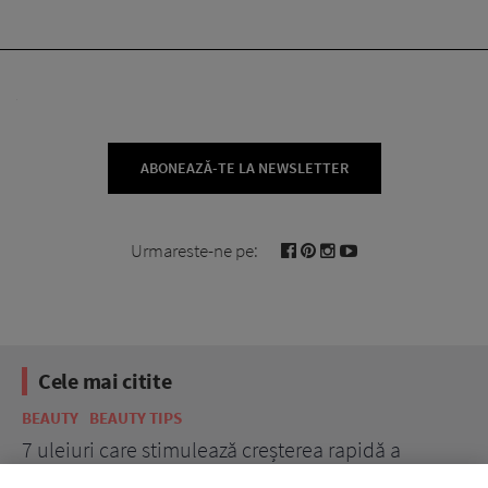
ABONEAZĂ-TE LA NEWSLETTER
Urmareste-ne pe:
Cele mai citite
BEAUTY
BEAUTY TIPS
BE
țe
7 uleiuri care stimulează creșterea rapidă a
Ce
părului
de