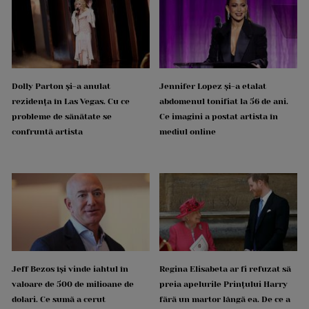
Dolly Parton și-a anulat
Jennifer Lopez și-a etalat
rezidența în Las Vegas. Cu ce
abdomenul tonifiat la 56 de ani.
probleme de sănătate se
Ce imagini a postat artista în
confruntă artista
mediul online
Jeff Bezos își vinde iahtul în
Regina Elisabeta ar fi refuzat să
valoare de 500 de milioane de
preia apelurile Prințului Harry
dolari. Ce sumă a cerut
fără un martor lângă ea. De ce a