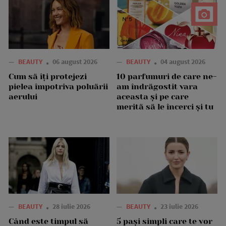
—
BEAUTY
06 august 2026
—
BEAUTY
04 august 2026
Cum să îți protejezi
10 parfumuri de care ne-
pielea împotriva poluării
am îndrăgostit vara
aerului
aceasta și pe care
merită să le încerci și tu
—
BEAUTY
28 iulie 2026
—
BEAUTY
23 iulie 2026
Când este timpul să
5 pași simpli care te vor