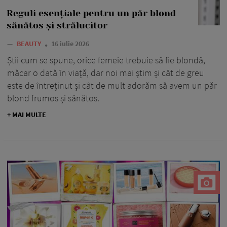
Reguli esențiale pentru un păr blond
sănătos și strălucitor
—
BEAUTY
16 iulie 2026
Știi cum se spune, orice femeie trebuie să fie blondă,
măcar o dată în viață, dar noi mai știm și cât de greu
este de întreținut și cât de mult adorăm să avem un păr
blond frumos și sănătos.
+ MAI MULTE