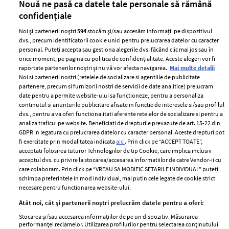
Nouă ne pasă ca datele tale personale să rămână
confidențiale
Noi și partenerii noștri
594
stocăm și/sau accesăm informații pe dispozitivul
dvs., precum identificatorii cookie unici pentru prelucrarea datelor cu caracter
personal. Puteți accepta sau gestiona alegerile dvs. făcând clic mai jos sau în
orice moment, pe pagina cu politica de confidențialitate. Aceste alegeri vor fi
raportate partenerilor noștri și nu vă vor afecta navigarea.
Mai multe detalii
Noi si partenerii nostri (retelele de socializare si agentiile de publicitate
partenere, precum si furnizorii nostri de servicii de date analitice) prelucram
ELLE Style Awards
Termeni si conditii
date pentru a permite website-ului sa functioneze, pentru a personaliza
2024
continutul si anunturile publicitare afisate in functie de interesele si/sau profilul
Politica de
dvs., pentru a va oferi functionalitati aferente retelelor de socializare si pentru a
Despre ELLE
confidențialitate
analiza traficul pe website. Beneficiati de drepturile prevazute de art. 15-22 din
Romania
GDPR in legatura cu prelucrarea datelor cu caracter personal. Aceste drepturi pot
Politica de cookies
fi exercitate prin modalitatea indicata
aici
. Prin click pe “ACCEPT TOATE”,
Contact
Publicitate
acceptati folosirea tuturor Tehnologiilor de tip Cookie, care implica inclusiv
acceptul dvs. cu privire la stocarea/accesarea informatiilor de catre Vendor-ii cu
Abonamente
care colaboram. Prin click pe “VREAU SA MODIFIC SETARILE INDIVIDUAL” puteti
schimba preferintele in mod individual, mai putin cele legate de cookie strict
necesare pentru functionarea website-ului.
Stiri
Libertatea pentru
Atât noi, cât și partenerii noștri prelucrăm datele pentru a oferi:
femei
GSP
Stocarea și/sau accesarea informațiilor de pe un dispozitiv. Măsurarea
Viva
performanței reclamelor. Utilizarea profilurilor pentru selectarea conținutului
Unica