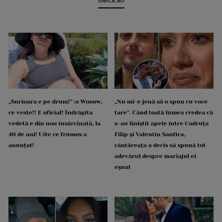
UNICA.RO
„Surioara e pe drum!” :o Wooow,
„Nu mi-e jenă să o spun cu voce
ce veste!! E oficial! Îndrăgita
tare”. Când toată lumea credea că
vedetă e din nou însărcinată, la
s-au liniștit apele între Codruța
40 de ani! Uite ce frumos a
Filip și Valentin Sanfira,
anunțat!
cântăreața a decis să spună tot
adevărul despre mariajul ei
eșuat