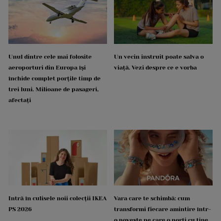
Unul dintre cele mai folosite
Un vecin instruit poate salva o
aeroporturi din Europa își
viață. Vezi despre ce e vorba
închide complet porțile timp de
trei luni. Milioane de pasageri,
afectați
Intră în culisele noii colecții IKEA
Vara care te schimbă: cum
PS 2026
transformi fiecare amintire într-
o poveste pe care o porți cu tine