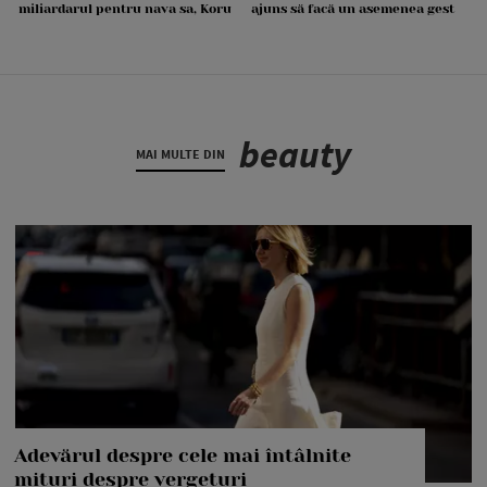
miliardarul pentru nava sa, Koru
ajuns să facă un asemenea gest
beauty
MAI MULTE DIN
Adevărul despre cele mai întâlnite
mituri despre vergeturi