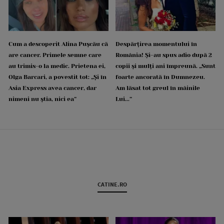
Cum a descoperit Alina Pușcău că
Despărțirea momentului în
are cancer. Primele semne care
România! Și-au spus adio după 2
au trimis-o la medic. Prietena ei,
copii și mulți ani împreună. „Sunt
Olga Barcari, a povestit tot: „Și în
foarte ancorată în Dumnezeu.
Asia Express avea cancer, dar
Am lăsat tot greul în mâinile
nimeni nu știa, nici ea”
Lui...”
CATINE.RO