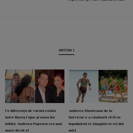
ANTENA 1
Ce diferență de vârstă există
Andreea Munteanu de la
între Rareș Cojoc și noua lui
Survivor s-a căsătorit civil cu
iubită. Andreea Popescu era mai
logodnicul ei. Imagini cu cei doi
mare decât el
miri