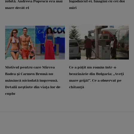
iubită. Andreea Popescu era mai
logodnicul ei. Imagini cu cei doi
mare decât el
miri
Motivul pentru care Mircea
Ce a pățit un român într-o
Badea și Carmen Brumă nu
benzinărie din Bulgaria: „Aveți
mănâncă niciodată împreună.
mare grijă!”. Ce a observat pe
Detalii neștiute din viața lor de
chitanță
cuplu