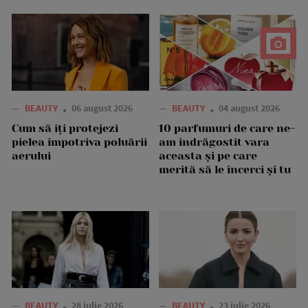
—
BEAUTY
06 august 2026
—
BEAUTY
04 august 2026
Cum să îți protejezi
10 parfumuri de care ne-
pielea împotriva poluării
am îndrăgostit vara
aerului
aceasta și pe care
merită să le încerci și tu
—
BEAUTY
28 iulie 2026
—
BEAUTY
23 iulie 2026