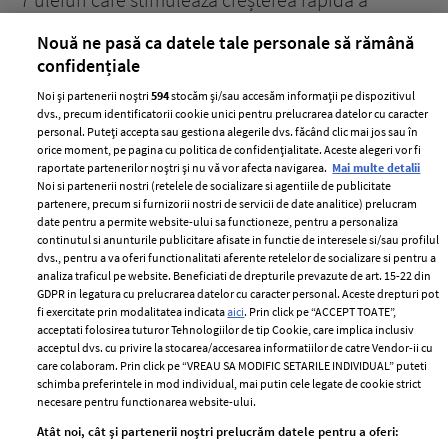
părului
de
Nouă ne pasă ca datele tale personale să rămână
confidențiale
Noi și partenerii noștri
594
stocăm și/sau accesăm informații pe dispozitivul
dvs., precum identificatorii cookie unici pentru prelucrarea datelor cu caracter
personal. Puteți accepta sau gestiona alegerile dvs. făcând clic mai jos sau în
orice moment, pe pagina cu politica de confidențialitate. Aceste alegeri vor fi
raportate partenerilor noștri și nu vă vor afecta navigarea.
Mai multe detalii
Noi si partenerii nostri (retelele de socializare si agentiile de publicitate
partenere, precum si furnizorii nostri de servicii de date analitice) prelucram
ELLE Style Awards
Termeni si conditii
date pentru a permite website-ului sa functioneze, pentru a personaliza
2024
continutul si anunturile publicitare afisate in functie de interesele si/sau profilul
Politica de
dvs., pentru a va oferi functionalitati aferente retelelor de socializare si pentru a
Despre ELLE
confidențialitate
analiza traficul pe website. Beneficiati de drepturile prevazute de art. 15-22 din
Romania
GDPR in legatura cu prelucrarea datelor cu caracter personal. Aceste drepturi pot
Politica de cookies
fi exercitate prin modalitatea indicata
aici
. Prin click pe “ACCEPT TOATE”,
Contact
Publicitate
acceptati folosirea tuturor Tehnologiilor de tip Cookie, care implica inclusiv
acceptul dvs. cu privire la stocarea/accesarea informatiilor de catre Vendor-ii cu
Abonamente
care colaboram. Prin click pe “VREAU SA MODIFIC SETARILE INDIVIDUAL” puteti
schimba preferintele in mod individual, mai putin cele legate de cookie strict
necesare pentru functionarea website-ului.
Stiri
Libertatea pentru
Atât noi, cât și partenerii noștri prelucrăm datele pentru a oferi:
femei