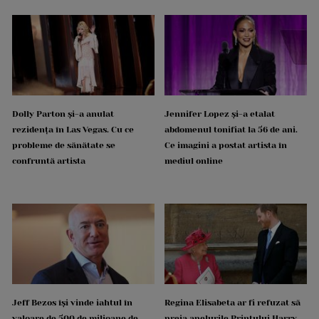
Dolly Parton și-a anulat
Jennifer Lopez și-a etalat
rezidența în Las Vegas. Cu ce
abdomenul tonifiat la 56 de ani.
probleme de sănătate se
Ce imagini a postat artista în
confruntă artista
mediul online
Jeff Bezos își vinde iahtul în
Regina Elisabeta ar fi refuzat să
valoare de 500 de milioane de
preia apelurile Prințului Harry