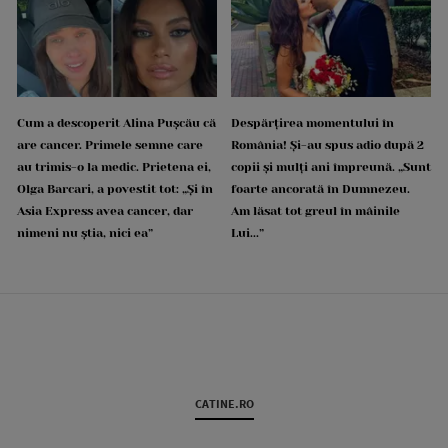
Cum a descoperit Alina Pușcău că
Despărțirea momentului în
are cancer. Primele semne care
România! Și-au spus adio după 2
au trimis-o la medic. Prietena ei,
copii și mulți ani împreună. „Sunt
Olga Barcari, a povestit tot: „Și în
foarte ancorată în Dumnezeu.
Asia Express avea cancer, dar
Am lăsat tot greul în mâinile
nimeni nu știa, nici ea”
Lui...”
CATINE.RO