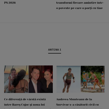
PS 2026
transformi fiecare amintire într-
o poveste pe care o porți cu tine
ANTENA 1
Ce diferență de vârstă există
Andreea Munteanu de la
între Rareș Cojoc și noua lui
Survivor s-a căsătorit civil cu