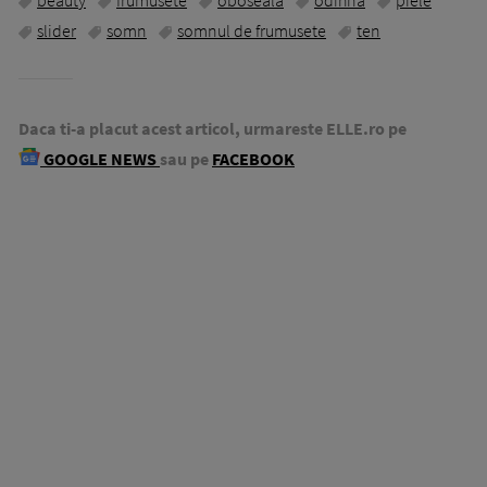
beauty
frumusete
oboseala
odihna
piele
slider
somn
somnul de frumusete
ten
Daca ti-a placut acest articol, urmareste ELLE.ro pe
GOOGLE NEWS
sau pe
FACEBOOK