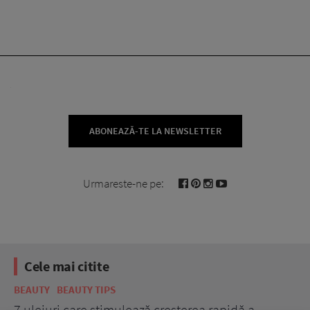
ABONEAZĂ-TE LA NEWSLETTER
Urmareste-ne pe:
Cele mai citite
BEAUTY
BEAUTY TIPS
BE
țe
7 uleiuri care stimulează creșterea rapidă a
Ce