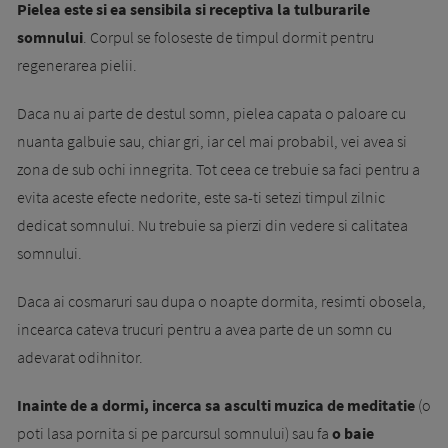
Pielea este si ea sensibila si receptiva la tulburarile
somnului
. Corpul se foloseste de timpul dormit pentru
regenerarea pielii.
Daca nu ai parte de destul somn, pielea capata o paloare cu
nuanta galbuie sau, chiar gri, iar cel mai probabil, vei avea si
zona de sub ochi innegrita. Tot ceea ce trebuie sa faci pentru a
evita aceste efecte nedorite, este sa-ti setezi timpul zilnic
dedicat somnului. Nu trebuie sa pierzi din vedere si calitatea
somnului.
Daca ai cosmaruri sau dupa o noapte dormita, resimti obosela,
incearca cateva trucuri pentru a avea parte de un somn cu
adevarat odihnitor.
Inainte de a dormi, incerca sa asculti muzica de meditatie
(o
poti lasa pornita si pe parcursul somnului) sau fa
o baie