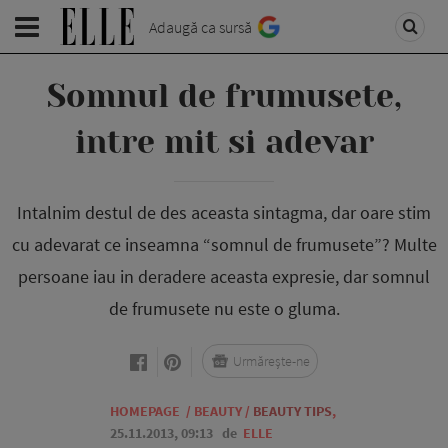
Adaugă ca sursă
Somnul de frumusete,
intre mit si adevar
Intalnim destul de des aceasta sintagma, dar oare stim
cu adevarat ce inseamna “somnul de frumusete”? Multe
persoane iau in deradere aceasta expresie, dar somnul
de frumusete nu este o gluma.
Urmărește-ne
HOMEPAGE
/
BEAUTY
/
BEAUTY TIPS
,
25.11.2013, 09:13
de
ELLE