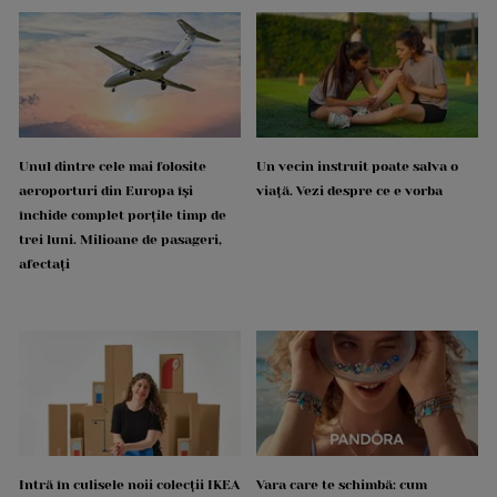
Unul dintre cele mai folosite
Un vecin instruit poate salva o
aeroporturi din Europa își
viață. Vezi despre ce e vorba
închide complet porțile timp de
trei luni. Milioane de pasageri,
afectați
Intră în culisele noii colecții IKEA
Vara care te schimbă: cum