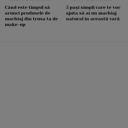
Când este timpul să
5 pași simpli care te vor
arunci produsele de
ajuta să ai un machiaj
machiaj din trusa ta de
natural în această vară
make-up