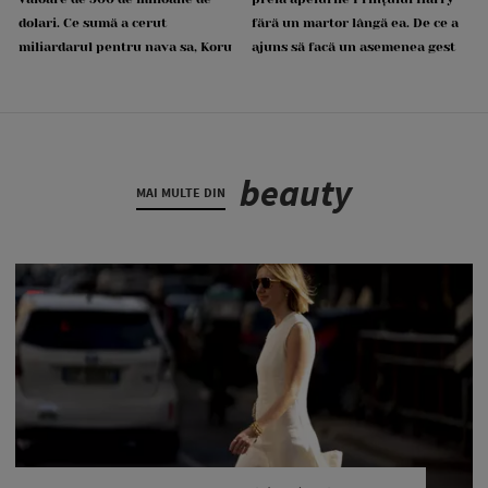
dolari. Ce sumă a cerut
fără un martor lângă ea. De ce a
miliardarul pentru nava sa, Koru
ajuns să facă un asemenea gest
beauty
MAI MULTE DIN