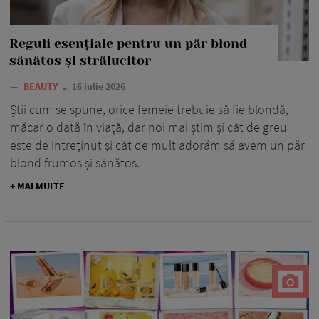
Reguli esențiale pentru un păr blond
sănătos și strălucitor
—
BEAUTY
16 iulie 2026
Știi cum se spune, orice femeie trebuie să fie blondă,
măcar o dată în viață, dar noi mai știm și cât de greu
este de întreținut și cât de mult adorăm să avem un păr
blond frumos și sănătos.
+ MAI MULTE