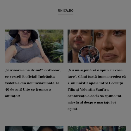
UNICA.RO
„Surioara e pe drum!” :o Wooow,
„Nu mi-e jenă să o spun cu voce
ce veste!! E oficial! Îndrăgita
tare”. Când toată lumea credea că
vedetă e din nou însărcinată, la
s-au liniștit apele între Codruța
40 de ani! Uite ce frumos a
Filip și Valentin Sanfira,
anunțat!
cântăreața a decis să spună tot
adevărul despre mariajul ei
eșuat