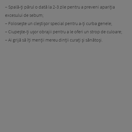
– Spală-ți părul o dată la 2-3 zile pentru a preveni apariția
excesului de sebum;
– Folosește un cleștișor special pentru a-ți curba genele;
– Ciupește-ți ușor obrajii pentru a le oferi un strop de culoare;
– Ai grijă să îți menții mereu dinții curați și sănătoși.