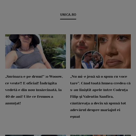
UNICA.RO
„Surioara e pe drum!” :o Wooow,
„Nu mi-e jenă să o spun cu voce
ce veste!! E oficial! Îndrăgita
tare”. Când toată lumea credea că
vedetă e din nou însărcinată, la
s-au liniștit apele între Codruța
40 de ani! Uite ce frumos a
Filip și Valentin Sanfira,
anunțat!
cântăreața a decis să spună tot
adevărul despre mariajul ei
eșuat