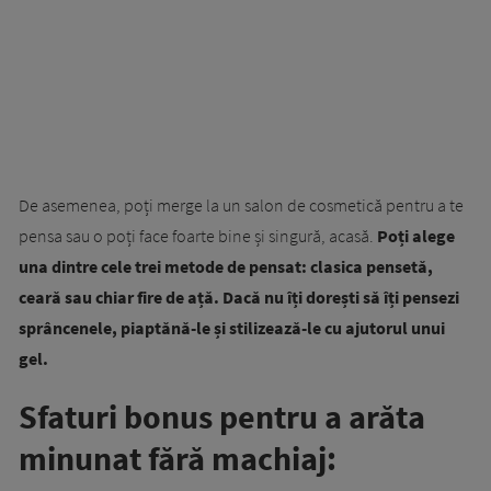
De asemenea, poți merge la un salon de cosmetică pentru a te
pensa sau o poți face foarte bine și singură, acasă.
Poți alege
una dintre cele trei metode de pensat: clasica pensetă,
ceară sau chiar fire de ață. Dacă nu îți dorești să îți pensezi
sprâncenele, piaptănă-le și stilizează-le cu ajutorul unui
gel.
Sfaturi bonus pentru a arăta
minunat fără machiaj: