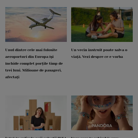
Unul dintre cele mai folosite
Un vecin instruit poate salva o
aeroporturi din Europa își
viață. Vezi despre ce e vorba
închide complet porțile timp de
trei luni. Milioane de pasageri,
afectați