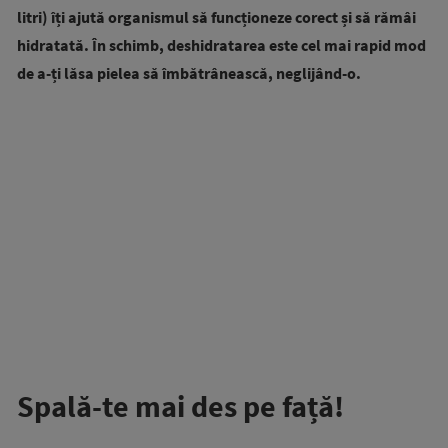
litri) îți ajută organismul să funcționeze corect și să rămâi
hidratată. În schimb, deshidratarea este cel mai rapid mod
de a-ți lăsa pielea să îmbătrânească, neglijând-o.
Spală-te mai des pe față!