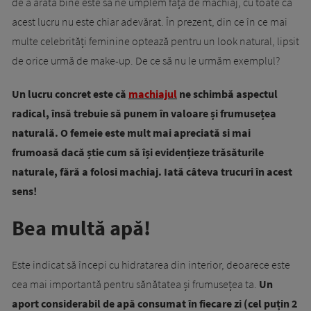
de a arăta bine este să ne umplem fața de machiaj, cu toate că
acest lucru nu este chiar adevărat. În prezent, din ce în ce mai
multe celebrități feminine optează pentru un look natural, lipsit
de orice urmă de make-up. De ce să nu le urmăm exemplul?
Un lucru concret este că
machiajul
ne schimbă aspectul
radical, însă trebuie să punem în valoare și frumusețea
naturală. O femeie este mult mai apreciată si mai
frumoasă dacă știe cum să își evidențieze trăsăturile
naturale, fără a folosi machiaj. Iată câteva trucuri în acest
sens!
Bea multă apă!
Este indicat să începi cu hidratarea din interior, deoarece este
cea mai importantă pentru sănătatea și frumusețea ta.
Un
aport considerabil de apă consumat în fiecare zi (cel puțin 2