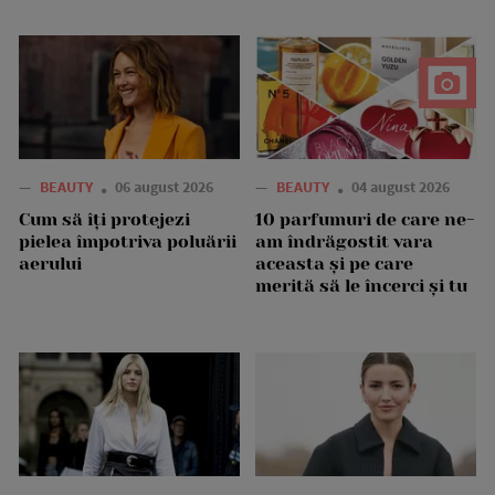
—
BEAUTY
06 august 2026
—
BEAUTY
04 august 2026
Cum să îți protejezi
10 parfumuri de care ne-
pielea împotriva poluării
am îndrăgostit vara
aerului
aceasta și pe care
merită să le încerci și tu