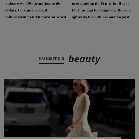
valoare de 500 de milioane de
preia apelurile Prințului Harry
dolari. Ce sumă a cerut
fără un martor lângă ea. De ce a
miliardarul pentru nava sa, Koru
ajuns să facă un asemenea gest
beauty
MAI MULTE DIN