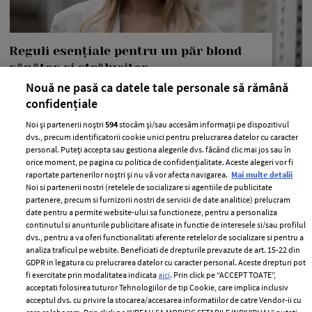
Reguli esențiale pentru un păr blond
sănătos și strălucitor
Nouă ne pasă ca datele tale personale să rămână
—
BEAUTY
16 iulie 2026
confidențiale
Știi cum se spune, orice femeie trebuie să fie blondă,
Noi și partenerii noștri
594
stocăm și/sau accesăm informații pe dispozitivul
măcar o dată în viață, dar noi mai știm și cât de greu
dvs., precum identificatorii cookie unici pentru prelucrarea datelor cu caracter
este de întreținut și cât de mult adorăm să avem un păr
personal. Puteți accepta sau gestiona alegerile dvs. făcând clic mai jos sau în
orice moment, pe pagina cu politica de confidențialitate. Aceste alegeri vor fi
blond frumos și sănătos.
raportate partenerilor noștri și nu vă vor afecta navigarea.
Mai multe detalii
Noi si partenerii nostri (retelele de socializare si agentiile de publicitate
+ MAI MULTE
partenere, precum si furnizorii nostri de servicii de date analitice) prelucram
date pentru a permite website-ului sa functioneze, pentru a personaliza
continutul si anunturile publicitare afisate in functie de interesele si/sau profilul
dvs., pentru a va oferi functionalitati aferente retelelor de socializare si pentru a
analiza traficul pe website. Beneficiati de drepturile prevazute de art. 15-22 din
GDPR in legatura cu prelucrarea datelor cu caracter personal. Aceste drepturi pot
fi exercitate prin modalitatea indicata
aici
. Prin click pe “ACCEPT TOATE”,
acceptati folosirea tuturor Tehnologiilor de tip Cookie, care implica inclusiv
acceptul dvs. cu privire la stocarea/accesarea informatiilor de catre Vendor-ii cu