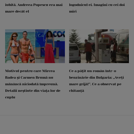
iubită. Andreea Popescu era mai
logodnicul ei. Imagini cu cei doi
mare decât el
miri
Motivul pentru care Mircea
Ce a pățit un român într-o
Badea și Carmen Brumă nu
benzinărie din Bulgaria: „Aveți
mănâncă niciodată împreună.
mare grijă!”. Ce a observat pe
Detalii neștiute din viața lor de
chitanță
cuplu