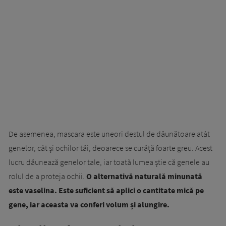
De asemenea, mascara este uneori destul de dăunătoare atât
genelor, cât și ochilor tăi, deoarece se curăță foarte greu. Acest
lucru dăunează genelor tale, iar toată lumea știe că genele au
rolul de a proteja ochii.
O alternativă naturală minunată
este vaselina. Este suficient să aplici o cantitate mică pe
gene, iar aceasta va conferi volum și alungire.