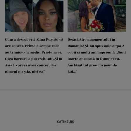
Cum a descoperit Alina Pușcău că
Despărțirea momentului în
are cancer. Primele semne care
România! Și-au spus adio după 2
au trimis-o la medic. Prietena ei,
copii și mulți ani împreună. „Sunt
Olga Barcari, a povestit tot: „Și în
foarte ancorată în Dumnezeu.
Asia Express avea cancer, dar
Am lăsat tot greul în mâinile
nimeni nu știa, nici ea”
Lui...”
CATINE.RO