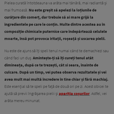
Pielea curată întotdeauna va arăta mai tânără, mai radiantă și
mai frumoasă.
Nu este greșit să apelezi la loțiunile de
curățare din comerț, dar trebuie să ai mare grijă la
ingredientele pe care le conțin. Multe dintre acestea au în
compoziție chimicale puternice care îndepărtează celulele
moarte, însă pot provoca iritații, roșeață și uscarea pielii.
Nu este de ajuns să îți speli tenul numai când te demachiezi sau
când faci un duș.
Amintește-ți să îți cureți tenul atât
dimineața, după ce te trezești, cât si seara, înainte de
culcare. După un timp, vei putea observa rezultatele și vei
avea mult mai multă încredere în tine chiar și fără machiaj.
Este esențial să te speli pe față de două ori pe zi. Acest obicei te
ajută să previi îngrășarea pielii și
apariția coșurilor
. Astfel, vei
arăta mereu minunat.