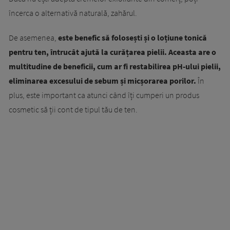
încerca o alternativă naturală, zahărul.
De asemenea,
este benefic să folosești și o loțiune tonică
pentru ten, întrucât ajută la curățarea pielii. Aceasta are o
multitudine de beneficii, cum ar fi restabilirea pH-ului pielii,
eliminarea excesului de sebum și micșorarea porilor.
În
plus, este important ca atunci când îți cumperi un produs
cosmetic să ții cont de tipul tău de ten.