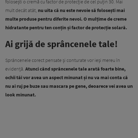
folosești o cremă cu factor de protecție de cel puțin 30. Mai
mult decât atât,
nu uita că nu este nevoie să folosești mai
multe produse pentru diferite nevoi. O mulțime de creme
hidratante pentru ten conțin și factor de protecție solară.
Ai grijă de sprâncenele tale!
Sprâncenele corect pensate și conturate vor ieși mereu în
evidență.
Atunci când sprâncenele tale arată foarte bine,
ochii tăi vor avea un aspect minunat și nu va mai conta că
nu ai ruj pe buze sau mascara pe gene, deoarece vei avea un
look minunat.