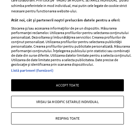
care colaboram. Prin click pe “VREAU SA MODIFIC SETARILE INDIVIDUAL” puteti
schimba preferintele in mod individual, mai putin cele legate de cookie strict
necesare pentru functionarea website-ului.
Atât noi, cât și partenerii noștri prelucrăm datele pentru a oferi:
Stocarea și/sau accesarea informațiilor de pe un dispozitiv. Măsurarea
performanței reclamelor. Utilizarea profilurilor pentru selectarea conținutului
personalizat. Dezvoltarea și îmbunătățirea serviciilor. Crearea profilurilor de
Ispitele cosmetice ale lunii iulie 2026 –
conținut personalizat. Utilizarea profilurilor pentru selectarea publicității
cele mai noi și tentante lansări beauty
personalizate. Crearea profilurilor pentru publicitate personalizată. Măsurarea
performanței conținutului. Înțelegerea publicului prin statistici sau combinații
de date din surse diferite. Utilizarea datelor limitate pentru a selecta conținutul.
—
BEAUTY
16 iulie 2026
Utilizarea de date limitate pentru a selecta publicitatea. Date precise de
geolocație și identificarea prin scanarea dispozitivului.
Vara ne invită la reorganizarea rutinei de frumusețe.
Listă parteneri (furnizori)
Optăm pentru parfumuri florale, texturi lejere pentru
îngrijirea tenului și produse de machiaj care să ne pună
ACCEPT TOATE
în evidență bronzul.
+ MAI MULTE
VREAU SA MODIFIC SETARILE INDIVIDUAL
RESPING TOATE
MAI MULTE ARTICOLE