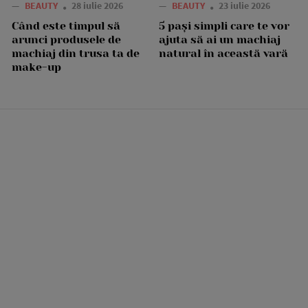
—
BEAUTY
28 iulie 2026
—
BEAUTY
23 iulie 2026
Când este timpul să
5 pași simpli care te vor
arunci produsele de
ajuta să ai un machiaj
machiaj din trusa ta de
natural în această vară
make-up