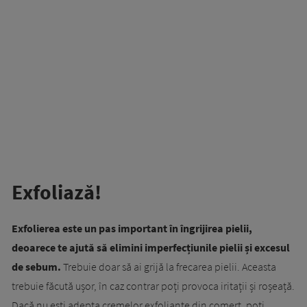
Exfoliază!
Exfolierea este un pas important în îngrijirea pielii,
deoarece te ajută să elimini imperfecțiunile pielii și excesul
de sebum.
Trebuie doar să ai grijă la frecarea pielii. Aceasta
trebuie făcută ușor, în caz contrar poți provoca iritații și roșeață.
Dacă nu ești adepta cremelor exfoliante din comerț, poți