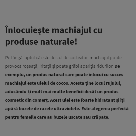
Înlocuiește machiajul cu
produse naturale!
Pe lângă faptul că este destul de costisitor, machiajul poate
provoca roșeață, iritații și poate grăbi apariția ridurilor.
De
exemplu, un produs natural care poate înlocui cu succes
machiajul este uleiul de cocos. Acesta ține locul rujului,
aducându-ți mult mai multe beneficii decât un produs
cosmetic din comerț. Acest ulei este foarte hidratant și îți
apără buzele de razele ultraviolete. Este alegerea perfectă
pentru femeile care au buzele uscate sau crăpate.