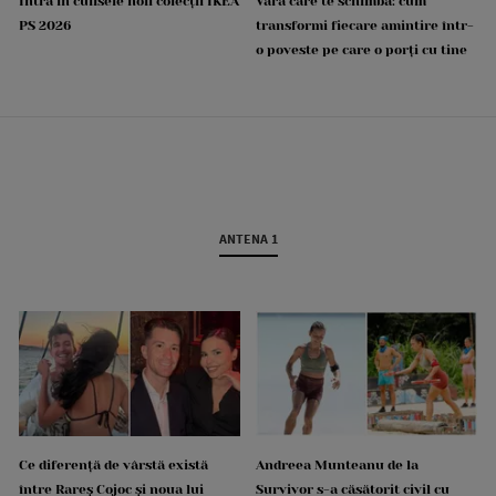
Intră în culisele noii colecții IKEA
Vara care te schimbă: cum
PS 2026
transformi fiecare amintire într-
o poveste pe care o porți cu tine
ANTENA 1
Ce diferență de vârstă există
Andreea Munteanu de la
între Rareș Cojoc și noua lui
Survivor s-a căsătorit civil cu