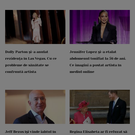
Dolly Parton și-a anulat
Jennifer Lopez și-a etalat
rezidența în Las Vegas. Cu ce
abdomenul tonifiat la 56 de ani.
probleme de sănătate se
Ce imagini a postat artista în
confruntă artista
mediul online
Jeff Bezos își vinde iahtul în
Regina Elisabeta ar fi refuzat să