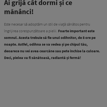
Ai grijă cât dormi și ce
mănânci!
Este necesar să adoptăm un stil de viață sănătos pentru
îngrijirea corespunzătoare a pielii.
Foarte important este
somnul. Acesta trebuie să fie unul odihnitor, de 8 ore pe
noapte. Astfel, odihna se va vedea și pe chipul tău,
deoarece nu vei avea cearcăne sau pete închise la culoare.
Deci, pielea va fi sănătoasă, radiantă și fermă!