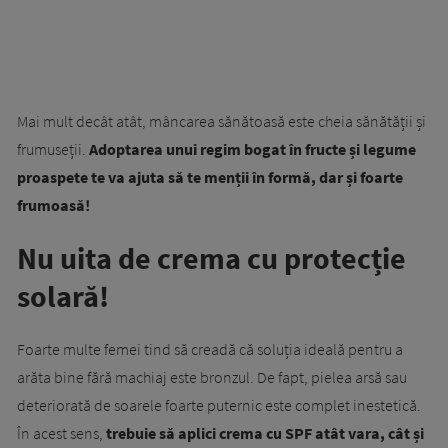
Mai mult decât atât, mâncarea sănătoasă este cheia sănătății și
frumuseții.
Adoptarea unui regim bogat în fructe și legume
proaspete te va ajuta să te menții în formă, dar și foarte
frumoasă!
Nu uita de crema cu protecție
solară!
Foarte multe femei tind să creadă că soluția ideală pentru a
arăta bine fără machiaj este bronzul. De fapt, pielea arsă sau
deteriorată de soarele foarte puternic este complet inestetică.
În acest sens,
trebuie să aplici crema cu SPF atât vara, cât și