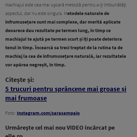
Machiajul este cea mai ușoară metodă pentru a-ți îmbunătăți
aspectul, dar nu este singura. M
etodele naturale de
înfrumusețare sunt mai complexe, dar merită aplicate
deoarece dau rezultate pe termen lung, în timp ce
machiajul te ajută pe termen scurt și îți poate deteriora
tenul în timp. Încearcă sa treci treptat de la rutina ta de
machiaj la cea de înfrumusețare naturală, iar rezultatele
vor apărea negreșit, în timp.
Citește și:
5 trucuri pentru sprâncene mai groase și
mai frumoase
Foto:
Instagram.com/sarasampaio
Urmăreşte cel mai nou VIDEO incărcat pe
elle.ro