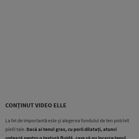
CONȚINUT VIDEO ELLE
La fel de importantă este și alegerea fondului de ten potrivit
pielii tale.
Dacă ai tenul gras, cu porii dilatați, atunci
optează pentru o textură fluidă, care să nu încarce tenul.