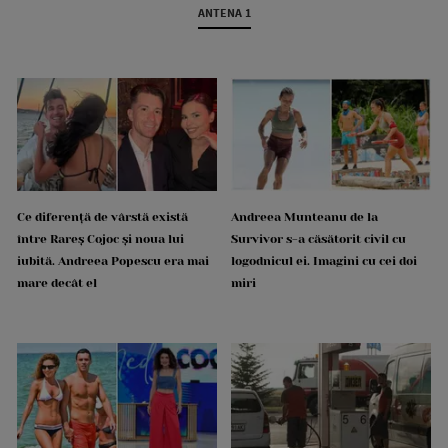
ANTENA 1
Ce diferență de vârstă există
Andreea Munteanu de la
între Rareș Cojoc și noua lui
Survivor s-a căsătorit civil cu
iubită. Andreea Popescu era mai
logodnicul ei. Imagini cu cei doi
mare decât el
miri