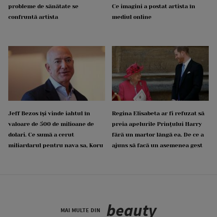
probleme de sănătate se
Ce imagini a postat artista în
confruntă artista
mediul online
Jeff Bezos își vinde iahtul în
Regina Elisabeta ar fi refuzat să
valoare de 500 de milioane de
preia apelurile Prințului Harry
dolari. Ce sumă a cerut
fără un martor lângă ea. De ce a
miliardarul pentru nava sa, Koru
ajuns să facă un asemenea gest
beauty
MAI MULTE DIN