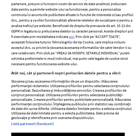
partenere, precum si furnizorii nostri de servicii de date analitice) prelucram
ELLE Style Awards
Termeni si conditii
date pentru a permite website-ului sa functioneze, pentru a personaliza
2024
continutul si anunturile publicitare afisate in functie de interesele si/sau profilul
Politica de
dvs., pentru a va oferi functionalitati aferente retelelor de socializare si pentru a
Despre ELLE
confidențialitate
analiza traficul pe website. Beneficiati de drepturile prevazute de art. 15-22 din
Romania
GDPR in legatura cu prelucrarea datelor cu caracter personal. Aceste drepturi pot
Politica de cookies
fi exercitate prin modalitatea indicata
aici
. Prin click pe “ACCEPT TOATE”,
Contact
Publicitate
acceptati folosirea tuturor Tehnologiilor de tip Cookie, care implica inclusiv
acceptul dvs. cu privire la stocarea/accesarea informatiilor de catre Vendor-ii cu
Abonamente
care colaboram. Prin click pe “VREAU SA MODIFIC SETARILE INDIVIDUAL” puteti
schimba preferintele in mod individual, mai putin cele legate de cookie strict
necesare pentru functionarea website-ului.
Stiri
Libertatea pentru
Atât noi, cât și partenerii noștri prelucrăm datele pentru a oferi:
femei
GSP
Stocarea și/sau accesarea informațiilor de pe un dispozitiv. Măsurarea
Viva
performanței reclamelor. Utilizarea profilurilor pentru selectarea conținutului
Unica
personalizat. Dezvoltarea și îmbunătățirea serviciilor. Crearea profilurilor de
Avantaje
conținut personalizat. Utilizarea profilurilor pentru selectarea publicității
Baby
personalizate. Crearea profilurilor pentru publicitate personalizată. Măsurarea
Retete practice
performanței conținutului. Înțelegerea publicului prin statistici sau combinații
Retete
de date din surse diferite. Utilizarea datelor limitate pentru a selecta conținutul.
Utilizarea de date limitate pentru a selecta publicitatea. Date precise de
geolocație și identificarea prin scanarea dispozitivului.
Pariază responsabil! Decizia ONJN nr. 821/25.09.2025.
Listă parteneri (furnizori)
Jocurile de noroc sunt interzise minorilor.