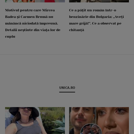
Motivul pentru care Mircea
Ce a pățit un român într-o
Badea și Carmen Brumă nu
benzinărie din Bulgaria: „Aveți
mănâncă niciodată împreună.
mare grijă!”. Ce a observat pe
Detalii neștiute din viața lor de
chitanță
cuplu
UNICA.RO