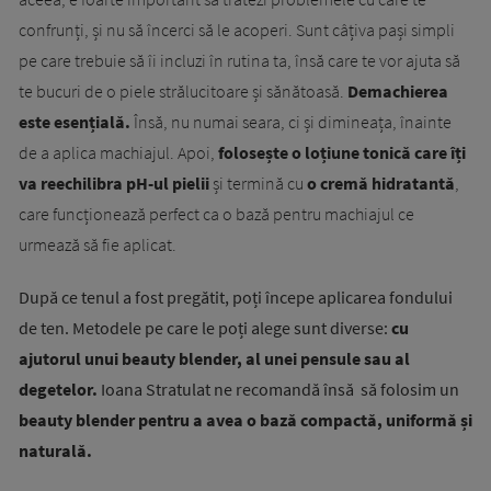
confrunți, și nu să încerci să le acoperi. Sunt câțiva pași simpli
pe care trebuie să îi incluzi în rutina ta, însă care te vor ajuta să
te bucuri de o piele strălucitoare și sănătoasă.
Demachierea
este esențială.
Însă, nu numai seara, ci și dimineața, înainte
de a aplica machiajul. Apoi,
folosește o loțiune tonică care îți
va reechilibra pH-ul pielii
și termină cu
o cremă hidratantă
,
care funcționează perfect ca o bază pentru machiajul ce
urmează să fie aplicat.
După ce tenul a fost pregătit, poți începe aplicarea fondului
de ten. Metodele pe care le poți alege sunt diverse:
cu
ajutorul unui beauty blender, al unei pensule sau al
degetelor.
Ioana Stratulat ne recomandă însă să folosim un
beauty blender pentru a avea o bază compactă, uniformă și
naturală.