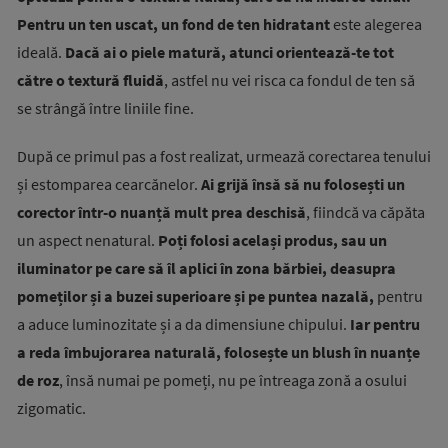
Pentru un ten uscat, un fond de ten hidratant
este alegerea
ideală.
Dacă ai o piele matură, atunci orientează-te tot
către o textură fluidă
, astfel nu vei risca ca fondul de ten să
se strângă între liniile fine.
După ce primul pas a fost realizat, urmează corectarea tenului
și estomparea cearcănelor.
Ai grijă însă să nu folosești un
corector într-o nuanță mult prea deschisă
, fiindcă va căpăta
un aspect nenatural.
Poți folosi același produs, sau un
iluminator pe care să îl aplici în zona bărbiei, deasupra
pomeților și a buzei superioare și pe puntea nazală,
pentru
a aduce luminozitate și a da dimensiune chipului.
Iar pentru
a reda îmbujorarea naturală, folosește un blush în nuanțe
de roz
, însă numai pe pomeți, nu pe întreaga zonă a osului
zigomatic.