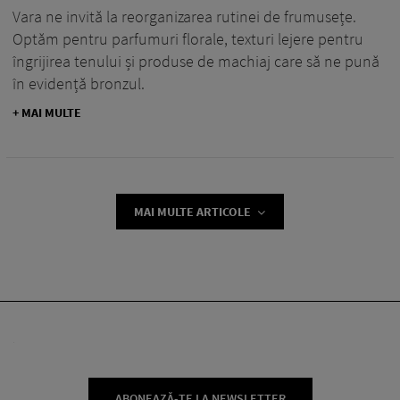
Vara ne invită la reorganizarea rutinei de frumusețe.
Optăm pentru parfumuri florale, texturi lejere pentru
îngrijirea tenului și produse de machiaj care să ne pună
în evidență bronzul.
+ MAI MULTE
MAI MULTE ARTICOLE
ABONEAZĂ-TE LA NEWSLETTER