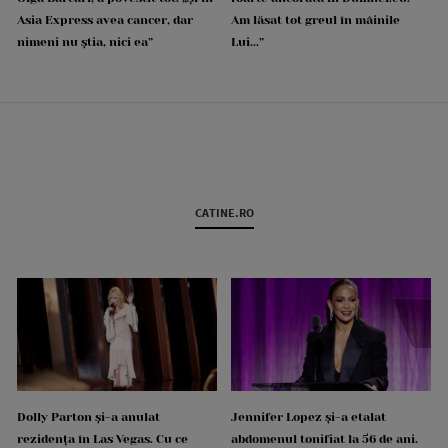
Asia Express avea cancer, dar
Am lăsat tot greul în mâinile
nimeni nu știa, nici ea”
Lui...”
CATINE.RO
Dolly Parton și-a anulat
Jennifer Lopez și-a etalat
rezidența în Las Vegas. Cu ce
abdomenul tonifiat la 56 de ani.