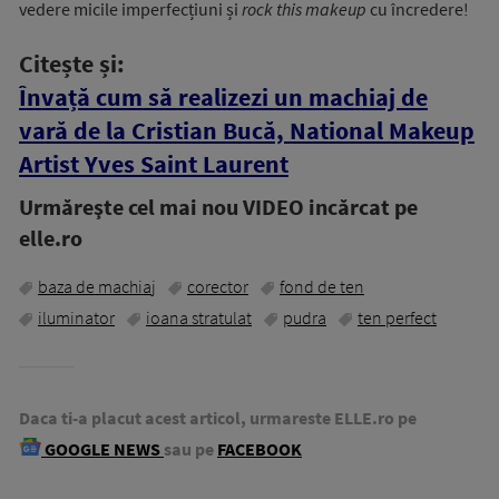
vedere micile imperfecțiuni și
rock this makeup
cu încredere!
Citește și:
Învață cum să realizezi un machiaj de
vară de la Cristian Bucă, National Makeup
Artist Yves Saint Laurent
Urmăreşte cel mai nou VIDEO incărcat pe
elle.ro
baza de machiaj
corector
fond de ten
iluminator
ioana stratulat
pudra
ten perfect
Daca ti-a placut acest articol, urmareste ELLE.ro pe
GOOGLE NEWS
sau pe
FACEBOOK