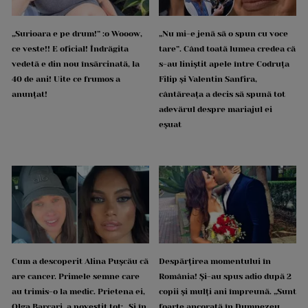
„Surioara e pe drum!” :o Wooow,
„Nu mi-e jenă să o spun cu voce
ce veste!! E oficial! Îndrăgita
tare”. Când toată lumea credea că
vedetă e din nou însărcinată, la
s-au liniștit apele între Codruța
40 de ani! Uite ce frumos a
Filip și Valentin Sanfira,
anunțat!
cântăreața a decis să spună tot
adevărul despre mariajul ei
eșuat
Cum a descoperit Alina Pușcău că
Despărțirea momentului în
are cancer. Primele semne care
România! Și-au spus adio după 2
au trimis-o la medic. Prietena ei,
copii și mulți ani împreună. „Sunt
Olga Barcari, a povestit tot: „Și în
foarte ancorată în Dumnezeu.