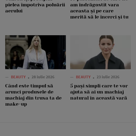
pielea împotriva poluării
am îndrăgostit vara
aerului
aceasta și pe care
merită să le încerci și tu
—
BEAUTY
28 iulie 2026
—
BEAUTY
23 iulie 2026
Când este timpul să
5 pași simpli care te vor
arunci produsele de
ajuta să ai un machiaj
machiaj din trusa ta de
natural în această vară
make-up