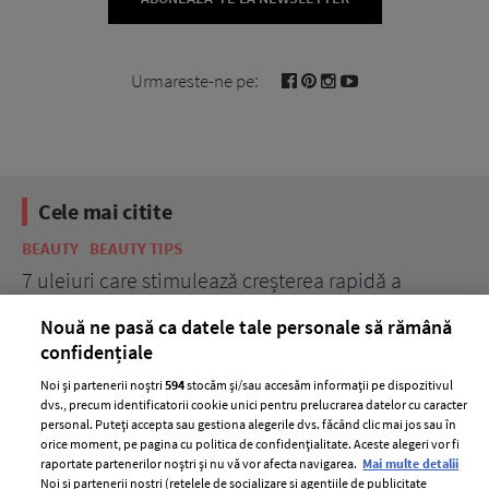
Urmareste-ne pe:
Cele mai citite
BEAUTY
BEAUTY TIPS
BE
țe
7 uleiuri care stimulează creșterea rapidă a
Ce
părului
de
Nouă ne pasă ca datele tale personale să rămână
confidențiale
Noi și partenerii noștri
594
stocăm și/sau accesăm informații pe dispozitivul
dvs., precum identificatorii cookie unici pentru prelucrarea datelor cu caracter
personal. Puteți accepta sau gestiona alegerile dvs. făcând clic mai jos sau în
orice moment, pe pagina cu politica de confidențialitate. Aceste alegeri vor fi
raportate partenerilor noștri și nu vă vor afecta navigarea.
Mai multe detalii
Noi si partenerii nostri (retelele de socializare si agentiile de publicitate